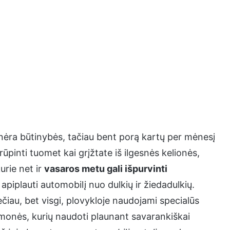
i nėra būtinybės, tačiau bent porą kartų per mėnesį
ūpinti tuomet kai grįžtate iš ilgesnės kelionės,
urie net ir
vasaros metu gali išpurvinti
g apiplauti automobilį nuo dulkių ir žiedadulkių.
ečiau, bet visgi, plovykloje naudojami specialūs
monės, kurių naudoti plaunant savarankiškai