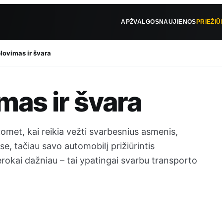
APŽVALGOS
NAUJIENOS
PRIEŽI
lovimas ir švara
mas ir švara
omet, kai reikia vežti svarbesnius asmenis,
se, tačiau savo automobilį prižiūrintis
erokai dažniau – tai ypatingai svarbu transporto