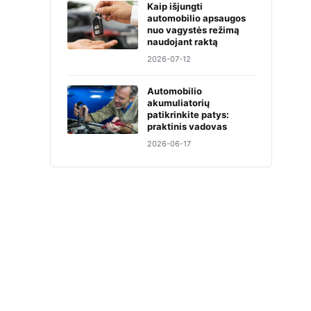
Kaip išjungti
automobilio apsaugos
nuo vagystės režimą
naudojant raktą
2026-07-12
Automobilio
akumuliatorių
patikrinkite patys:
praktinis vadovas
2026-06-17