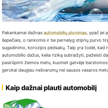
Pakankamai dažnas
automobilių plovimas
, ypač jei
šepečiais, o rankomis ir be pernelyg stiprių purvo t
sugadinimo, korozijos pėdsakų. Taip yra todėl, kad 
automobilio dažus, kelia riziką subraižyti, pažeisti 
pasirūpinti žiemos metu, kuomet gatvėje barstomos d
gerokai daugiau nešvarumų nei sausos vasaros met
Kaip dažnai plauti automobilį