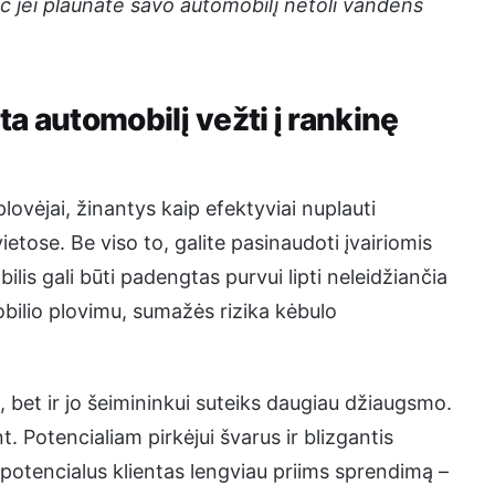
č jei plaunate savo automobilį netoli vandens
ta automobilį vežti į rankinę
lovėjai, žinantys kaip efektyviai nuplauti
etose. Be viso to, galite pasinaudoti įvairiomis
s gali būti padengtas purvui lipti neleidžiančia
obilio plovimu, sumažės rizika kėbulo
s, bet ir jo šeimininkui suteiks daugiau džiaugsmo.
 Potencialiam pirkėjui švarus ir blizgantis
 potencialus klientas lengviau priims sprendimą –