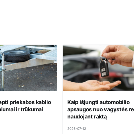
epti priekabos kablio
Kaip išjungti automobilio
alumai ir trūkumai
apsaugos nuo vagystės r
naudojant raktą
2026-07-12