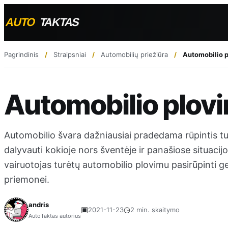
Pagrindinis
Straipsniai
Automobilių priežiūra
Automobilio p
Automobilio plovi
Automobilio švara dažniausiai pradedama rūpintis tu
dalyvauti kokioje nors šventėje ir panašiose situacijo
vairuotojas turėtų automobilio plovimu pasirūpinti g
priemonei.
andris
▣
◷
2021-11-23
2 min. skaitymo
AutoTaktas autorius