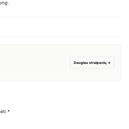
onę.
Daugiau straipsnių
→
mėti
*