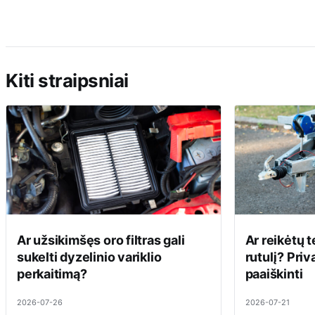
Kiti straipsniai
Ar užsikimšęs oro filtras gali
Ar reikėtų t
sukelti dyzelinio variklio
rutulį? Priv
perkaitimą?
paaiškinti
2026-07-26
2026-07-21