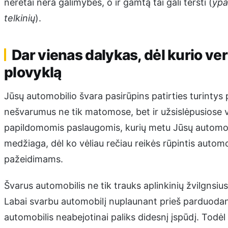
neretai nėra galimybės, o ir gamtą tai gali teršti (
ypa
telkinių
).
Dar vienas dalykas, dėl kurio ver
plovyklą
Jūsų automobilio švara pasirūpins patirties turintys p
nešvarumus ne tik matomose, bet ir užsislėpusiose vi
papildomomis paslaugomis, kurių metu Jūsų automobili
medžiaga, dėl ko vėliau rečiau reikės rūpintis autom
pažeidimams.
Švarus automobilis ne tik trauks aplinkinių žvilgnsiu
Labai svarbu automobilį nuplaunant prieš parduodant.
automobilis neabejotinai paliks didesnį įspūdį. Todėl