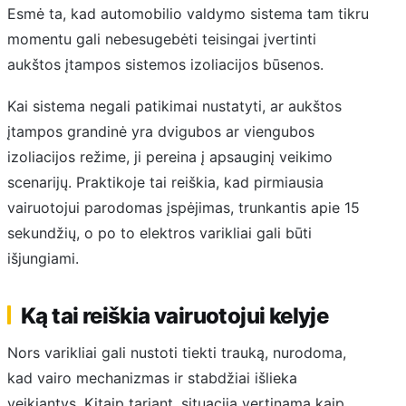
Esmė ta, kad automobilio valdymo sistema tam tikru
momentu gali nebesugebėti teisingai įvertinti
aukštos įtampos sistemos izoliacijos būsenos.
Kai sistema negali patikimai nustatyti, ar aukštos
įtampos grandinė yra dvigubos ar viengubos
izoliacijos režime, ji pereina į apsauginį veikimo
scenarijų. Praktikoje tai reiškia, kad pirmiausia
vairuotojui parodomas įspėjimas, trunkantis apie 15
sekundžių, o po to elektros varikliai gali būti
išjungiami.
Ką tai reiškia vairuotojui kelyje
Nors varikliai gali nustoti tiekti trauką, nurodoma,
kad vairo mechanizmas ir stabdžiai išlieka
veikiantys. Kitaip tariant, situacija vertinama kaip