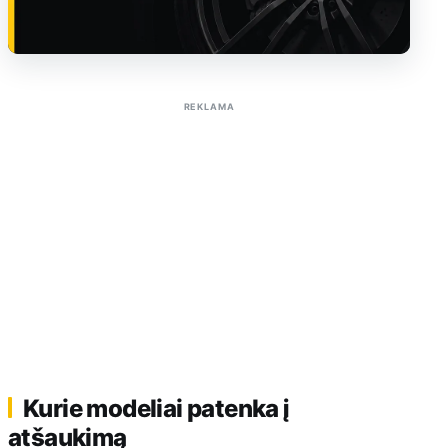
Sužinoti apie reklamą AutoTaktas portale
REKLAMA
Kurie modeliai patenka į
atšaukimą