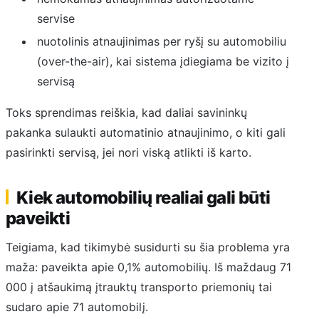
servise
nuotolinis atnaujinimas per ryšį su automobiliu
(over-the-air), kai sistema įdiegiama be vizito į
servisą
Toks sprendimas reiškia, kad daliai savininkų
pakanka sulaukti automatinio atnaujinimo, o kiti gali
pasirinkti servisą, jei nori viską atlikti iš karto.
Kiek automobilių realiai gali būti
paveikti
Teigiama, kad tikimybė susidurti su šia problema yra
maža: paveikta apie 0,1% automobilių. Iš maždaug 71
000 į atšaukimą įtrauktų transporto priemonių tai
sudaro apie 71 automobilį.