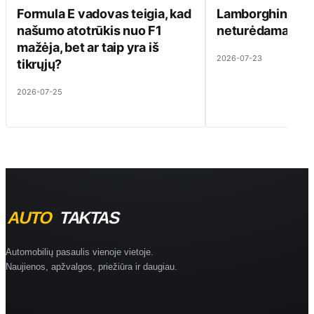
Formula E vadovas teigia, kad
Lamborghini ats
našumo atotrūkis nuo F1
neturėdama ką pa
mažėja, bet ar taip yra iš
2026-07-23
tikrųjų?
2026-07-25
Automobilių pasaulis vienoje vietoje.
Naujienos, apžvalgos, priežiūra ir daugiau.