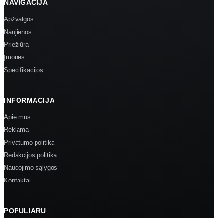
NAVIGACIJA
Apžvalgos
Naujienos
Priežiūra
Įmonės
Specifikacijos
INFORMACIJA
Apie mus
Reklama
Privatumo politika
Redakcijos politika
Naudojimo sąlygos
Kontaktai
POPULIARU