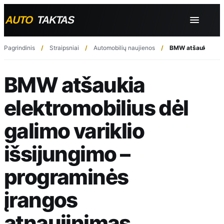
Pagrindinis
Straipsniai
Automobilių naujienos
BMW atšaukia elekt
BMW atšaukia
elektromobilius dėl
galimo variklio
išsijungimo –
programinės
įrangos
atnaujinimas