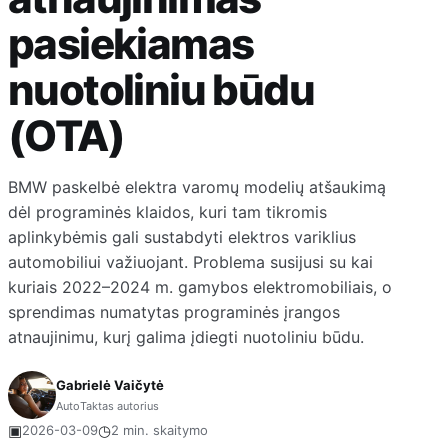
pasiekiamas
nuotoliniu būdu
(OTA)
BMW paskelbė elektra varomų modelių atšaukimą
dėl programinės klaidos, kuri tam tikromis
aplinkybėmis gali sustabdyti elektros variklius
automobiliui važiuojant. Problema susijusi su kai
kuriais 2022–2024 m. gamybos elektromobiliais, o
sprendimas numatytas programinės įrangos
atnaujinimu, kurį galima įdiegti nuotoliniu būdu.
Gabrielė Vaičytė
AutoTaktas autorius
▣
◷
2026-03-09
2 min. skaitymo