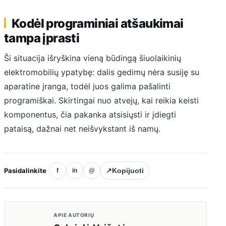
Kodėl programiniai atšaukimai
tampa įprasti
Ši situacija išryškina vieną būdingą šiuolaikinių
elektromobilių ypatybę: dalis gedimų nėra susiję su
aparatine įranga, todėl juos galima pašalinti
programiškai. Skirtingai nuo atvejų, kai reikia keisti
komponentus, čia pakanka atsisiųsti ir įdiegti
pataisą, dažnai net neišvykstant iš namų.
Pasidalinkite
↗
Kopijuoti
f
in
@
APIE AUTORIŲ