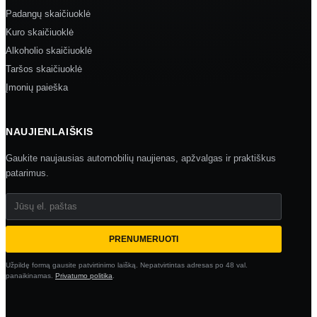
Padangų skaičiuoklė
Kuro skaičiuoklė
Alkoholio skaičiuoklė
Taršos skaičiuoklė
Įmonių paieška
NAUJIENLAIŠKIS
Gaukite naujausias automobilių naujienas, apžvalgas ir praktiškus
patarimus.
Jūsų el. paštas
PRENUMERUOTI
Užpildę formą gausite patvirtinimo laišką. Nepatvirtintas adresas po 48 val.
panaikinamas.
Privatumo politika
.