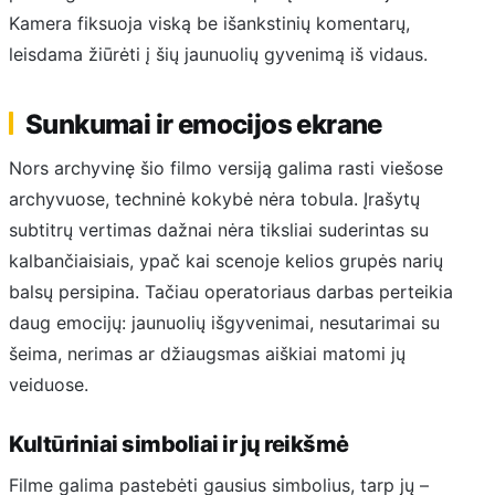
Kamera fiksuoja viską be išankstinių komentarų,
leisdama žiūrėti į šių jaunuolių gyvenimą iš vidaus.
Sunkumai ir emocijos ekrane
Nors archyvinę šio filmo versiją galima rasti viešose
archyvuose, techninė kokybė nėra tobula. Įrašytų
subtitrų vertimas dažnai nėra tiksliai suderintas su
kalbančiaisiais, ypač kai scenoje kelios grupės narių
balsų persipina. Tačiau operatoriaus darbas perteikia
daug emocijų: jaunuolių išgyvenimai, nesutarimai su
šeima, nerimas ar džiaugsmas aiškiai matomi jų
veiduose.
Kultūriniai simboliai ir jų reikšmė
Filme galima pastebėti gausius simbolius, tarp jų –