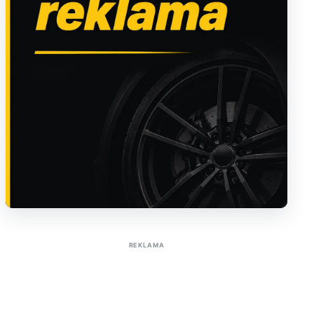
Sužinoti apie reklamą AutoTaktas portale
REKLAMA