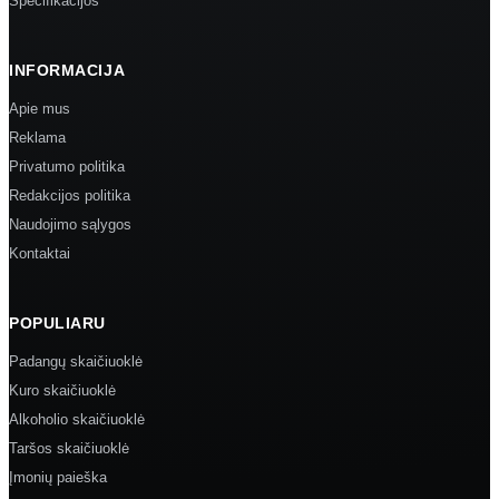
Specifikacijos
INFORMACIJA
Apie mus
Reklama
Privatumo politika
Redakcijos politika
Naudojimo sąlygos
Kontaktai
POPULIARU
Padangų skaičiuoklė
Kuro skaičiuoklė
Alkoholio skaičiuoklė
Taršos skaičiuoklė
Įmonių paieška