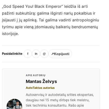
„God Speed You! Black Emperor“ leidžia iš arti
pažinti subkultūrą: galima išgirsti narių pokalbius ir
įsijausti į jų aplinką. Tai galima vadinti antropologiniu
tyrimu apie vieną įdomiausių baikerių bendruomenių
istorijoje.
Pasidalinkite
↗
Kopijuoti
f
in
@
APIE AUTORIŲ
Mantas Želvys
AutoTaktas autorius
Autoservisų ir autodetalių srities ekspertas,
daugiau nei 15 metų dirbęs tiek meistru,
tiek techniniu konsultantu. Rašo apie