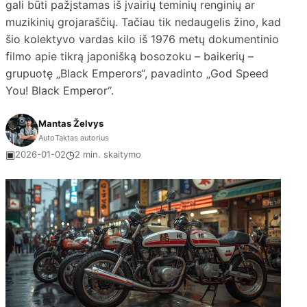
gali būti pažįstamas iš įvairių teminių renginių ar
muzikinių grojaraščių. Tačiau tik nedaugelis žino, kad
šio kolektyvo vardas kilo iš 1976 metų dokumentinio
filmo apie tikrą japonišką bosozoku – baikerių –
grupuotę „Black Emperors“, pavadinto „God Speed
You! Black Emperor“.
Mantas Želvys
AutoTaktas autorius
▣
◷
2026-01-02
2 min. skaitymo