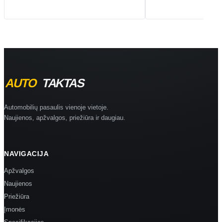
Automobilių pasaulis vienoje vietoje.
Naujienos, apžvalgos, priežiūra ir daugiau.
NAVIGACIJA
Apžvalgos
Naujienos
Priežiūra
Įmonės