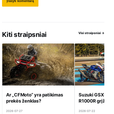
Kiti straipsniai
Visi straipsniai
→
Ar „CFMoto“ yra patikimas
Suzuki GSX-R10
prekės ženklas?
R1000R grįžta į 
2026-07-27
2026-07-22