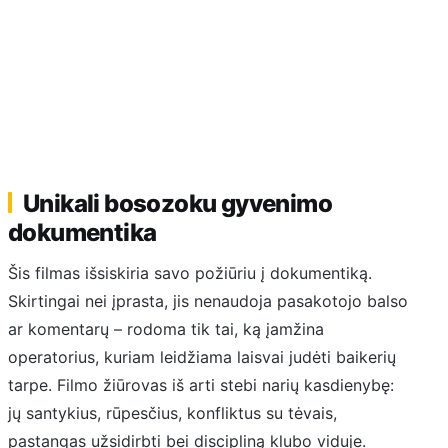
Unikali bosozoku gyvenimo
dokumentika
Šis filmas išsiskiria savo požiūriu į dokumentiką.
Skirtingai nei įprasta, jis nenaudoja pasakotojo balso
ar komentarų – rodoma tik tai, ką įamžina
operatorius, kuriam leidžiama laisvai judėti baikerių
tarpe. Filmo žiūrovas iš arti stebi narių kasdienybę:
jų santykius, rūpesčius, konfliktus su tėvais,
pastangas užsidirbti bei discipliną klubo viduje.