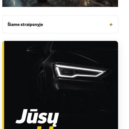
+
Šiame straipsnyje