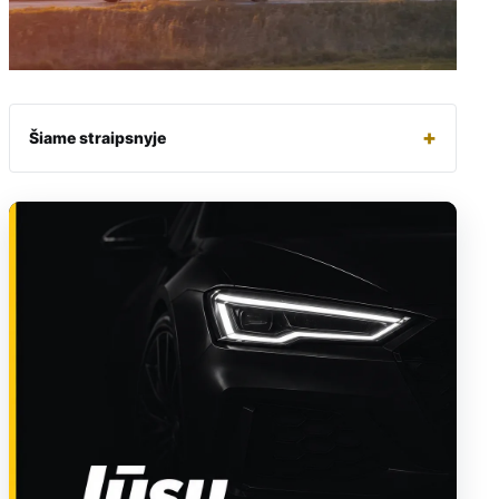
+
Šiame straipsnyje