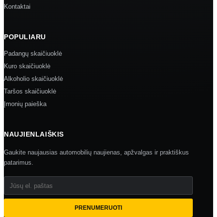
Kontaktai
POPULIARU
Padangų skaičiuoklė
Kuro skaičiuoklė
Alkoholio skaičiuoklė
Taršos skaičiuoklė
Įmonių paieška
NAUJIENLAIŠKIS
Gaukite naujausias automobilių naujienas, apžvalgas ir praktiškus
patarimus.
Jūsų el. paštas
PRENUMERUOTI