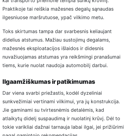
kai transporto priemonė tempia sunkų krovinį.
Praktikoje tai reiškia mažesnes degalų sąnaudas
ilgesniuose maršrutuose, ypač vilkimo metu.
Toks skirtumas tampa dar svarbesnis keliaujant
didelius atstumus. Mažiau sustojimų degalams,
mažesnės eksploatacijos išlaidos ir didesnis
nuvažiuojamas atstumas yra reikšmingi pranašumai
tiems, kurie nuolat naudoja automobilį darbui.
Ilgaamžiškumas ir patikimumas
Dar viena svarbi priežastis, kodėl dyzeliniai
sunkvežimiai vertinami vilkimui, yra jų konstrukcija.
Jie gaminami su tvirtesnėmis detalėmis, kad
atlaikytų didelį suspaudimą ir nuolatinį krūvį. Dėl to
tokie varikliai dažnai tarnauja labai ilgai, jei prižiūrimi
pagal gamintojo rekomendacijas.