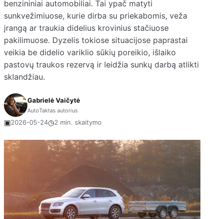
benzininiai automobiliai. Tai ypač matyti
sunkvežimiuose, kurie dirba su priekabomis, veža
įrangą ar traukia didelius krovinius stačiuose
pakilimuose. Dyzelis tokiose situacijose paprastai
veikia be didelio variklio sūkių poreikio, išlaiko
pastovų traukos rezervą ir leidžia sunkų darbą atlikti
sklandžiau.
Gabrielė Vaičytė
AutoTaktas autorius
▣
◷
2026-05-24
2 min. skaitymo