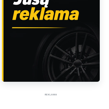
Sužinoti apie reklamą AutoTaktas portale
REKLAMA