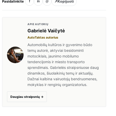
Pasidalinkite
↗
Kopijuoti
f
in
@
APIE AUTORIŲ
Gabrielė Vaičytė
AutoTaktas autorius
Automobilių kultūros ir gyvenimo būdo
temų autorė, aktyviai besidominti
motociklais, jaunimo mobilumo
tendencijomis ir miesto transporto
sprendimais. Gabrielės straipsniuose daug
dinamikos, šiuolaikinių temų ir aktualijų.
Dažnai kalbina vairuotojų bendruomenes,
mokyklas ir renginių organizatorius.
Daugiau straipsnių
→