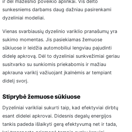
ir dėl mažesnio poveikio aplinkai. Vis dėlto
sunkesniems darbams daug dažniau pasirenkami
dyzeliniai modeliai.
Vienas svarbiausių dyzelinio variklio pranašumų yra
sukimo momentas. Jis pasiekiamas žemuose
sūkiuose ir leidžia automobiliui lengviau pajudinti
didelę apkrovą. Dėl to dyzeliniai sunkvežimiai geriau
susitvarko su sunkiomis priekabomis ir mažiau
apkrauna variklį važiuojant įkalnėmis ar tempiant
didelį svorį.
Stiprybė žemuose sūkiuose
Dyzeliniai varikliai sukurti taip, kad efektyviai dirbtų
esant didelei apkrovai. Didesnis degalų energijos
tankis padeda išlaikyti gerą efektyvumą net ir tada,