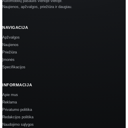
Automobilių pasaulis vienoje vietoje.
Naujienos, apžvalgos, priežiūra ir daugiau.
NAVIGACIJA
Apžvalgos
Naujienos
Priežiūra
Įmonės
Specifikacijos
INFORMACIJA
Apie mus
Reklama
Privatumo politika
Redakcijos politika
Naudojimo sąlygos