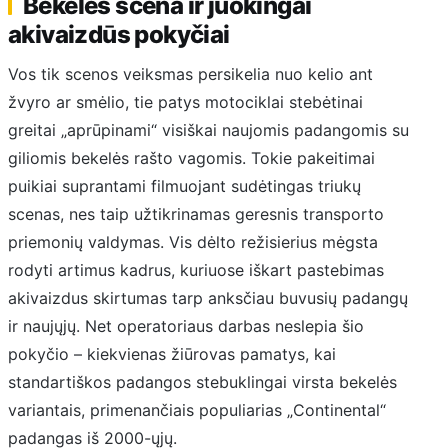
Bekelės scena ir juokingai
akivaizdūs pokyčiai
Vos tik scenos veiksmas persikelia nuo kelio ant
žvyro ar smėlio, tie patys motociklai stebėtinai
greitai „aprūpinami“ visiškai naujomis padangomis su
giliomis bekelės rašto vagomis. Tokie pakeitimai
puikiai suprantami filmuojant sudėtingas triukų
scenas, nes taip užtikrinamas geresnis transporto
priemonių valdymas. Vis dėlto režisierius mėgsta
rodyti artimus kadrus, kuriuose iškart pastebimas
akivaizdus skirtumas tarp anksčiau buvusių padangų
ir naujųjų. Net operatoriaus darbas neslepia šio
pokyčio – kiekvienas žiūrovas pamatys, kai
standartiškos padangos stebuklingai virsta bekelės
variantais, primenančiais populiarias „Continental“
padangas iš 2000-ųjų.