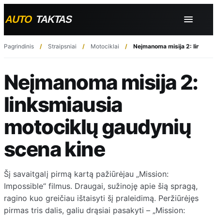
Pagrindinis
Straipsniai
Motociklai
Neįmanoma misija 2: linksmia
Neįmanoma misija 2:
linksmiausia
motociklų gaudynių
scena kine
Šį savaitgalį pirmą kartą pažiūrėjau „Mission:
Impossible“ filmus. Draugai, sužinoję apie šią spragą,
ragino kuo greičiau ištaisyti šį praleidimą. Peržiūrėjęs
pirmas tris dalis, galiu drąsiai pasakyti – „Mission: