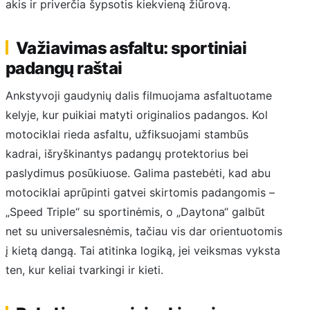
akis ir priverčia šypsotis kiekvieną žiūrovą.
Važiavimas asfaltu: sportiniai
padangų raštai
Ankstyvoji gaudynių dalis filmuojama asfaltuotame
kelyje, kur puikiai matyti originalios padangos. Kol
motociklai rieda asfaltu, užfiksuojami stambūs
kadrai, išryškinantys padangų protektorius bei
paslydimus posūkiuose. Galima pastebėti, kad abu
motociklai aprūpinti gatvei skirtomis padangomis –
„Speed Triple“ su sportinėmis, o „Daytona“ galbūt
net su universalesnėmis, tačiau vis dar orientuotomis
į kietą dangą. Tai atitinka logiką, jei veiksmas vyksta
ten, kur keliai tvarkingi ir kieti.