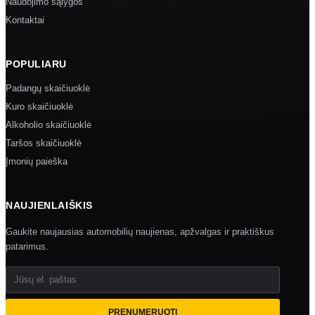
Naudojimo sąlygos
Kontaktai
POPULIARU
Padangų skaičiuoklė
Kuro skaičiuoklė
Alkoholio skaičiuoklė
Taršos skaičiuoklė
Įmonių paieška
NAUJIENLAIŠKIS
Gaukite naujausias automobilių naujienas, apžvalgas ir praktiškus
patarimus.
Jūsų el. paštas
PRENUMERUOTI