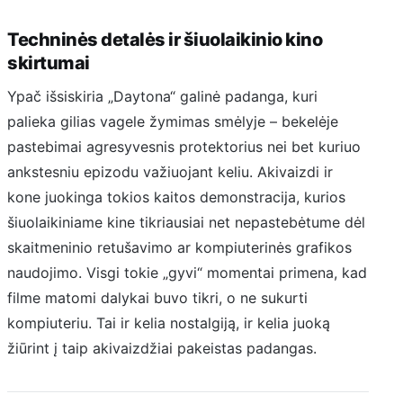
Techninės detalės ir šiuolaikinio kino
skirtumai
Ypač išsiskiria „Daytona“ galinė padanga, kuri
palieka gilias vagele žymimas smėlyje – bekelėje
pastebimai agresyvesnis protektorius nei bet kuriuo
ankstesniu epizodu važiuojant keliu. Akivaizdi ir
kone juokinga tokios kaitos demonstracija, kurios
šiuolaikiniame kine tikriausiai net nepastebėtume dėl
skaitmeninio retušavimo ar kompiuterinės grafikos
naudojimo. Visgi tokie „gyvi“ momentai primena, kad
filme matomi dalykai buvo tikri, o ne sukurti
kompiuteriu. Tai ir kelia nostalgiją, ir kelia juoką
žiūrint į taip akivaizdžiai pakeistas padangas.