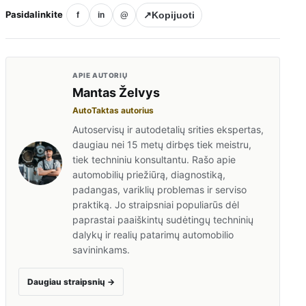
Pasidalinkite
↗
Kopijuoti
f
in
@
APIE AUTORIŲ
Mantas Želvys
AutoTaktas autorius
Autoservisų ir autodetalių srities ekspertas,
daugiau nei 15 metų dirbęs tiek meistru,
tiek techniniu konsultantu. Rašo apie
automobilių priežiūrą, diagnostiką,
padangas, variklių problemas ir serviso
praktiką. Jo straipsniai populiarūs dėl
paprastai paaiškintų sudėtingų techninių
dalykų ir realių patarimų automobilio
savininkams.
Daugiau straipsnių
→