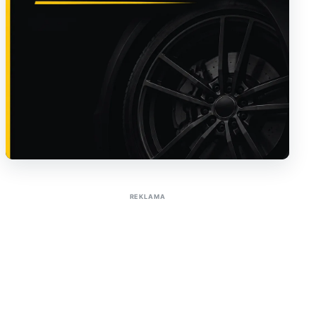
Sužinoti apie reklamą AutoTaktas portale
REKLAMA