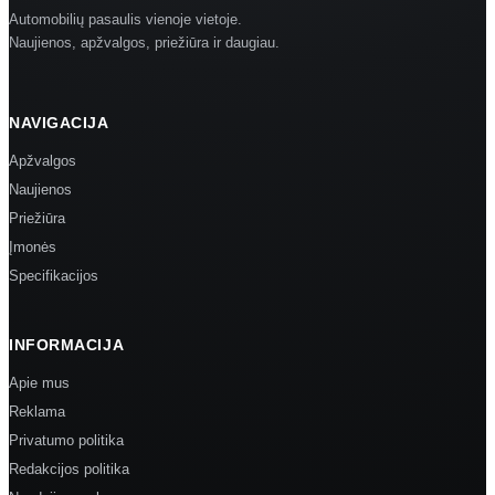
Automobilių pasaulis vienoje vietoje.
Naujienos, apžvalgos, priežiūra ir daugiau.
NAVIGACIJA
Apžvalgos
Naujienos
Priežiūra
Įmonės
Specifikacijos
INFORMACIJA
Apie mus
Reklama
Privatumo politika
Redakcijos politika