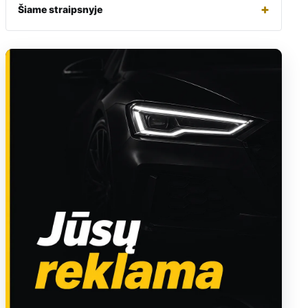
+
Šiame straipsnyje