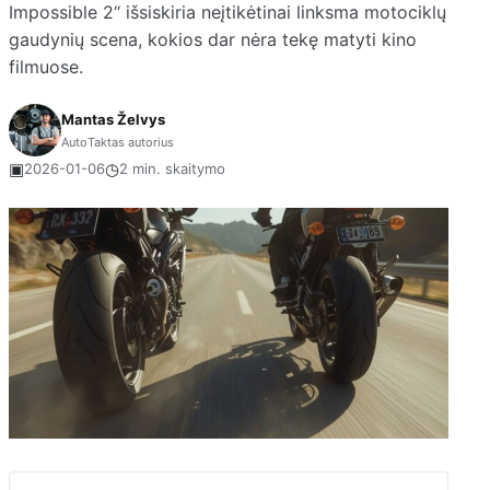
Impossible 2“ išsiskiria neįtikėtinai linksma motociklų
gaudynių scena, kokios dar nėra tekę matyti kino
filmuose.
Mantas Želvys
AutoTaktas autorius
▣
◷
2026-01-06
2 min. skaitymo