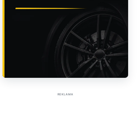
Sužinoti apie reklamą AutoTaktas portale
REKLAMA