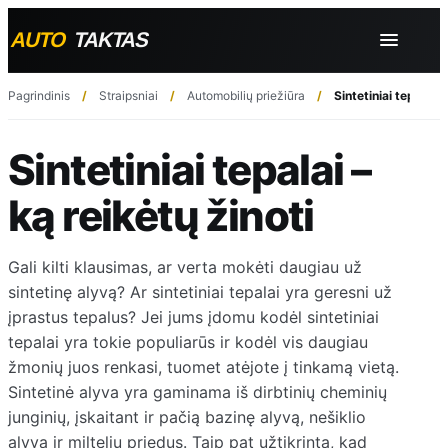
Pagrindinis
Straipsniai
Automobilių priežiūra
Sintetiniai tepalai –
Sintetiniai tepalai –
ką reikėtų žinoti
Gali kilti klausimas, ar verta mokėti daugiau už
sintetinę alyvą? Ar sintetiniai tepalai yra geresni už
įprastus tepalus? Jei jums įdomu kodėl sintetiniai
tepalai yra tokie populiarūs ir kodėl vis daugiau
žmonių juos renkasi, tuomet atėjote į tinkamą vietą.
Sintetinė alyva yra gaminama iš dirbtinių cheminių
junginių, įskaitant ir pačią bazinę alyvą, nešiklio
alyvą ir miltelių priedus. Taip pat užtikrinta, kad