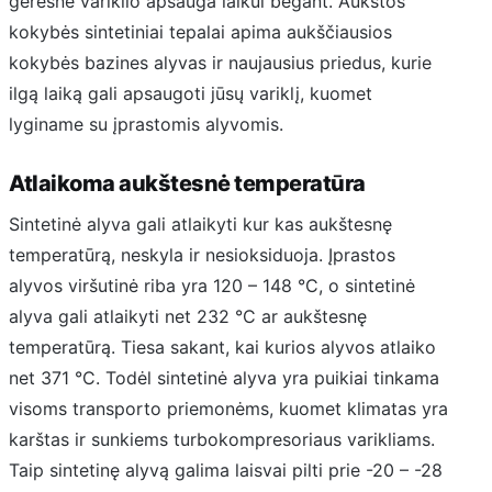
geresnė variklio apsauga laikui bėgant. Aukštos
kokybės sintetiniai tepalai apima aukščiausios
kokybės bazines alyvas ir naujausius priedus, kurie
ilgą laiką gali apsaugoti jūsų variklį, kuomet
lyginame su įprastomis alyvomis.
Atlaikoma aukštesnė temperatūra
Sintetinė alyva gali atlaikyti kur kas aukštesnę
temperatūrą, neskyla ir nesioksiduoja. Įprastos
alyvos viršutinė riba yra 120 – 148 °C, o sintetinė
alyva gali atlaikyti net 232 °C ar aukštesnę
temperatūrą. Tiesa sakant, kai kurios alyvos atlaiko
net 371 °C. Todėl sintetinė alyva yra puikiai tinkama
visoms transporto priemonėms, kuomet klimatas yra
karštas ir sunkiems turbokompresoriaus varikliams.
Taip sintetinę alyvą galima laisvai pilti prie -20 – -28