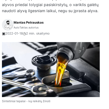
alyvos priedai tolygiai pasiskirstytų, o variklis galėtų
naudoti alyvą ilgesniam laikui, negu su įprasta alyva.
Mantas Petrauskas
AutoTaktas autorius
▣
◷
2022-01-18
2 min. skaitymo
Sintetiniai tepalai - ką reikėtų žinoti