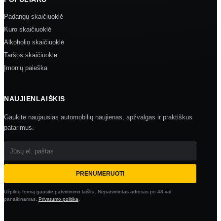
Padangų skaičiuoklė
Kuro skaičiuoklė
Alkoholio skaičiuoklė
Taršos skaičiuoklė
Įmonių paieška
NAUJIENLAIŠKIS
Gaukite naujausias automobilių naujienas, apžvalgas ir praktiškus
patarimus.
Jūsų el. paštas
PRENUMERUOTI
Užpildę formą gausite patvirtinimo laišką. Nepatvirtintas adresas po 48 val.
panaikinamas.
Privatumo politika
.