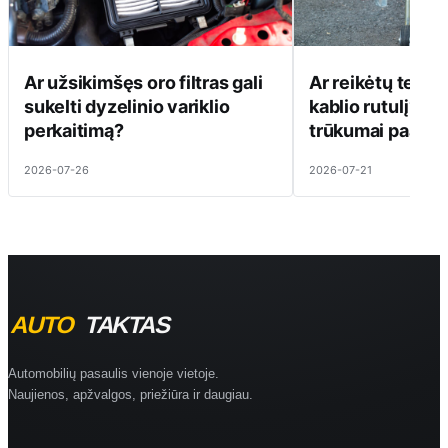
Ar užsikimšęs oro filtras gali
Ar reikėtų tepti
sukelti dyzelinio variklio
kablio rutulį? Pr
perkaitimą?
trūkumai paaiški
2026-07-26
2026-07-21
Automobilių pasaulis vienoje vietoje.
Naujienos, apžvalgos, priežiūra ir daugiau.