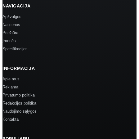
NAVIGACIJA
Apžvalgos
Naujienos
Priežiūra
Įmonės
Specifikacijos
INFORMACIJA
Apie mus
Reklama
Privatumo politika
Redakcijos politika
Naudojimo sąlygos
Kontaktai
POPULIARU