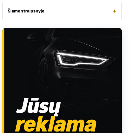
+
Šiame straipsnyje