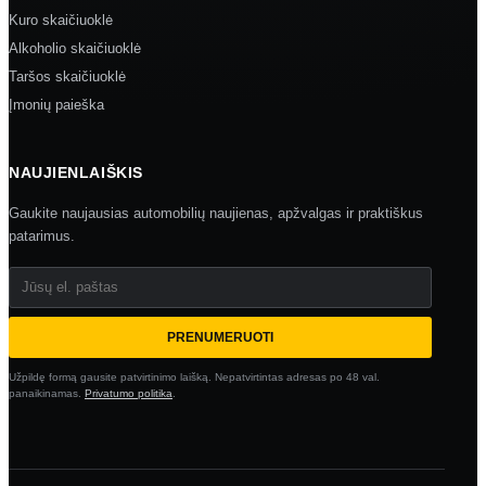
Kuro skaičiuoklė
Alkoholio skaičiuoklė
Taršos skaičiuoklė
Įmonių paieška
NAUJIENLAIŠKIS
Gaukite naujausias automobilių naujienas, apžvalgas ir praktiškus
patarimus.
Jūsų el. paštas
PRENUMERUOTI
Užpildę formą gausite patvirtinimo laišką. Nepatvirtintas adresas po 48 val.
panaikinamas.
Privatumo politika
.