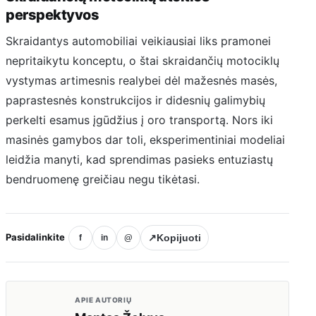
perspektyvos
Skraidantys automobiliai veikiausiai liks pramonei
nepritaikytu konceptu, o štai skraidančių motociklų
vystymas artimesnis realybei dėl mažesnės masės,
paprastesnės konstrukcijos ir didesnių galimybių
perkelti esamus įgūdžius į oro transportą. Nors iki
masinės gamybos dar toli, eksperimentiniai modeliai
leidžia manyti, kad sprendimas pasieks entuziastų
bendruomenę greičiau negu tikėtasi.
Pasidalinkite
↗
Kopijuoti
f
in
@
APIE AUTORIŲ