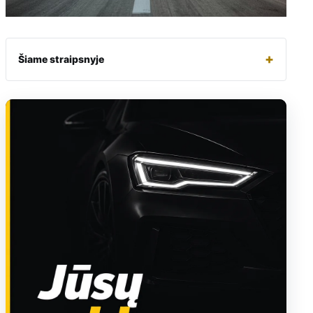
+
Šiame straipsnyje