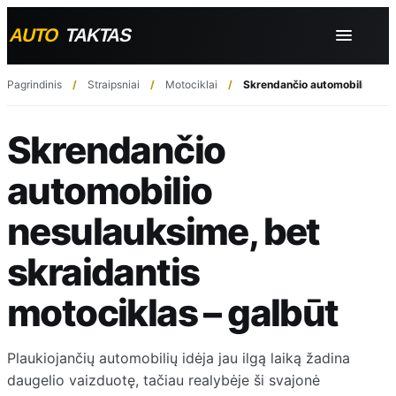
Pagrindinis
Straipsniai
Motociklai
Skrendančio automobilio nesu
Skrendančio
automobilio
nesulauksime, bet
skraidantis
motociklas – galbūt
Plaukiojančių automobilių idėja jau ilgą laiką žadina
daugelio vaizduotę, tačiau realybėje ši svajonė