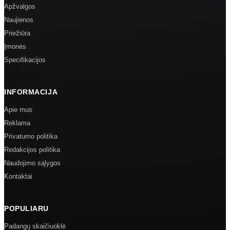
Apžvalgos
Naujienos
Priežiūra
Įmonės
Specifikacijos
INFORMACIJA
Apie mus
Reklama
Privatumo politika
Redakcijos politika
Naudojimo sąlygos
Kontaktai
POPULIARU
Padangų skaičiuoklė