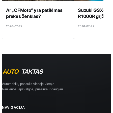
Ar „CFMoto“ yra patikimas
Suzuki GSX-R10
prekės ženklas?
R1000R grįžta į 
2026-07-27
2026-07-22
Automobilių pasaulis vienoje vietoje.
Naujienos, apžvalgos, priežiūra ir daugiau.
NAVIGACIJA