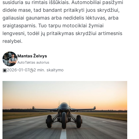
susiduria su rimtais iššūkiais. Automobiliai pasižymi
didele mase, tad bandant pritaikyti juos skrydžiui,
galiausiai gaunamas arba nedidelis lėktuvas, arba
sraigtasparnis. Tuo tarpu motociklai žymiai
lengvesni, todėl jų pritaikymas skrydžiui artimesnis
realybei.
Mantas Želvys
AutoTaktas autorius
▣
◷
2026-01-07
2 min. skaitymo