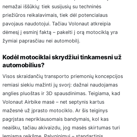
nemažai iššūkių: tiek susijusių su techninės
priežiūros reikalavimais, tiek dėl potencialaus
pavojaus naudotojui. Tačiau Volonaut atkreipia
dėmesį į esminį faktą – pakelti į orą motociklą yra
žymiai paprasčiau nei automobilį.
Kodėl motociklai skrydžiui tinkamesni už
automobilius?
Visos skraidančių transporto priemonių koncepcijos
remiasi siekiu mažinti jų svorį: dažnai naudojamas
anglies pluoštas ir 3D spausdinimas. Teigiama, kad
Volonaut Airbike masė – net septynis kartus
mažesnė už įprasto motociklo. Ar šis teiginys
pagrįstas nepriklausomais bandymais, kol kas
neaišku, tačiau akivaizdu, jog masės skirtumas turi
lemiamą reikšmę. Palyginimui – standartinis