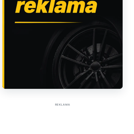
Sužinoti apie reklamą AutoTaktas portale
REKLAMA