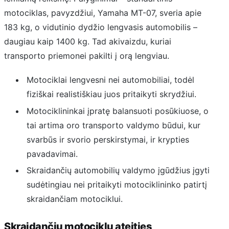
motociklas, pavyzdžiui, Yamaha MT-07, sveria apie
183 kg, o vidutinio dydžio lengvasis automobilis –
daugiau kaip 1400 kg. Tad akivaizdu, kuriai
transporto priemonei pakilti į orą lengviau.
Motociklai lengvesni nei automobiliai, todėl
fiziškai realistiškiau juos pritaikyti skrydžiui.
Motociklininkai įpratę balansuoti posūkiuose, o
tai artima oro transporto valdymo būdui, kur
svarbūs ir svorio perskirstymai, ir krypties
pavadavimai.
Skraidančių automobilių valdymo įgūdžius įgyti
sudėtingiau nei pritaikyti motociklininko patirtį
skraidančiam motociklui.
Skraidančių motociklų ateities