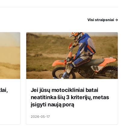
Visi straipsniai
→
ai,
Jei jūsų motocikliniai batai
neatitinka šių 3 kriterijų, metas
įsigyti naują porą
2026-05-17