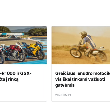
-R1000 ir GSX-
Greičiausi enudro motocikl
ta į rinką
visiškai tinkami važiuoti
gatvėmis
2026-05-21