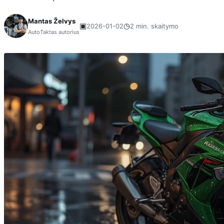
Mantas Želvys
▣
◷
2026-01-02
2 min. skaitymo
AutoTaktas autorius