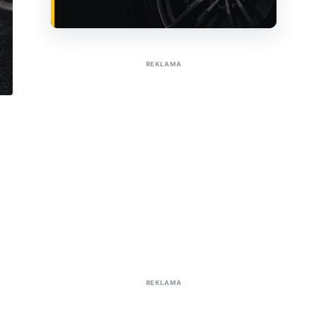
Sužinoti apie reklamą AutoTaktas portale
REKLAMA
REKLAMA