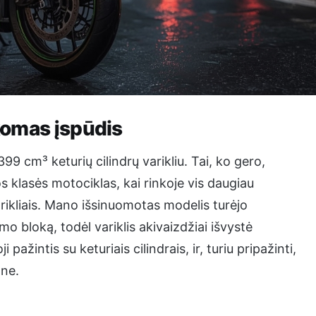
akomas įspūdis
9 cm³ keturių cilindrų varikliu. Tai, ko gero,
s klasės motociklas, kai rinkoje vis daugiau
arikliais. Mano išsinuomotas modelis turėjo
o bloką, todėl variklis akivaizdžiai išvystė
žintis su keturiais cilindrais, ir, turiu pripažinti,
ane.