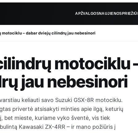
APŽVALGOS
NAUJIENOS
PRIEŽI
ų motociklu – dabar dviejų cilindrų jau nebesinori
ilindrų motociklu 
drų jau nebesinori
svarstiau keliauti savo Suzuki GSX-8R motociklu.
tas privertė atsisakyti minties apie ilgą, keturių
nį, bet mieste, kuriame vyko šventė, vis tiek
ulintą Kawasaki ZX-4RR – ir mano požiūris į