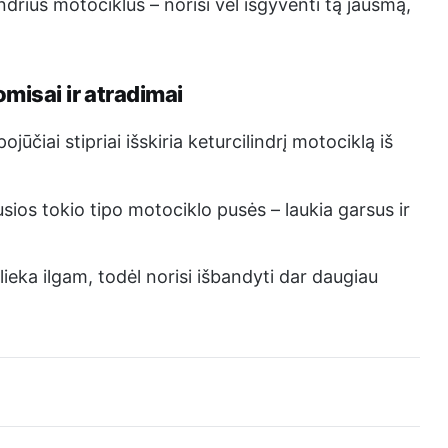
indrius motociklus – norisi vėl išgyventi tą jausmą,
misai ir atradimai
ojūčiai stipriai išskiria keturcilindrį motociklą iš
sios tokio tipo motociklo pusės – laukia garsus ir
šlieka ilgam, todėl norisi išbandyti dar daugiau