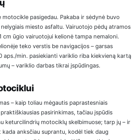
ių
me motocikle pasigedau. Pakaba ir sėdynė buvo
 nelygiais miesto asfaltu. Vairuotojo pėdų atramos
 cm ūgio vairuotojui kelionė tampa nemaloni.
lionėje teko verstis be navigacijos – garsas
aps./min. pasiekianti variklio riba kiekvieną kartą
ų – variklio darbas tikrai įspūdingas.
otociklui
simas – kaip toliau mėgautis paprastesniais
praktiškiausias pasirinkimas, tačiau įspūdis
au keturcilindrių motociklų skelbimuose; tarp jų – ir
 kada anksčiau suprantu, kodėl tiek daug