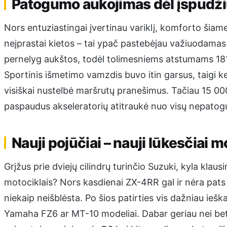
Patogumo aukojimas dėl įspūdž
Nors entuziastingai įvertinau variklį, komforto šia
neįprastai kietos – tai ypač pastebėjau važiuodamas
pernelyg aukštos, todėl tolimesniems atstumams 181
Sportinis išmetimo vamzdis buvo itin garsus, taigi ke
visiškai nustelbė maršrutų pranešimus. Tačiau 15 000 
paspaudus akseleratorių atitraukė nuo visų nepatogum
Nauji pojūčiai – nauji lūkesčiai m
Grįžus prie dviejų cilindrų turinčio Suzuki, kyla klau
motociklais? Nors kasdienai ZX-4RR gal ir nėra pats 
niekaip neišblėsta. Po šios patirties vis dažniau iešk
Yamaha FZ6 ar MT-10 modeliai. Dabar geriau nei bet