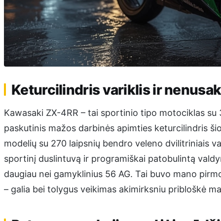
Keturcilindris variklis ir nenus
Kawasaki ZX-4RR – tai sportinio tipo motociklas su 39
paskutinis mažos darbinės apimties keturcilindris šio
modelių su 270 laipsnių bendro veleno dvilitriniais v
sportinį duslintuvą ir programiškai patobulintą valdym
daugiau nei gamyklinius 56 AG. Tai buvo mano pirmoji pa
– galia bei tolygus veikimas akimirksniu pribloškė m