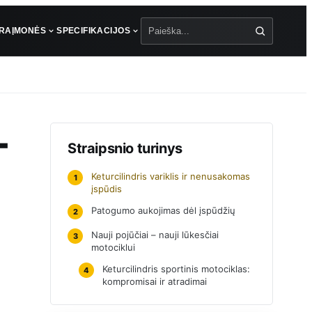
ŪRA
ĮMONĖS
SPECIFIKACIJOS
Paieška
–
Straipsnio turinys
Keturcilindris variklis ir nenusakomas
1
įspūdis
Patogumo aukojimas dėl įspūdžių
2
Nauji pojūčiai – nauji lūkesčiai
3
motociklui
Keturcilindris sportinis motociklas:
4
kompromisai ir atradimai