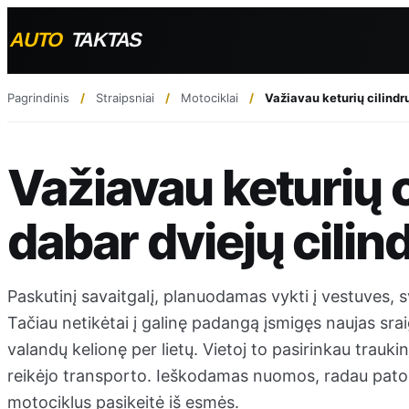
Pagrindinis
Straipsniai
Motociklai
Važiavau keturių cilindr
Važiavau keturių c
dabar dviejų cilin
Paskutinį savaitgalį, planuodamas vykti į vestuves, 
Tačiau netikėtai į galinę padangą įsmigęs naujas sraig
valandų kelionę per lietų. Vietoj to pasirinkau trauki
reikėjo transporto. Ieškodamas nuomos, radau patob
motociklus pasikeitė iš esmės.