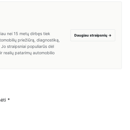
giau nei 15 metų dirbęs tiek
Daugiau straipsnių
→
tomobilių priežiūrą, diagnostiką,
 Jo straipsniai populiarūs dėl
ir realių patarimų automobilio
mėti
*