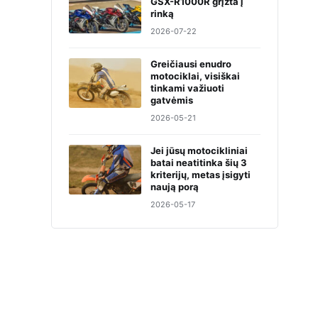
GSX-R1000R grįžta į
rinką
2026-07-22
Greičiausi enudro
motociklai, visiškai
tinkami važiuoti
gatvėmis
2026-05-21
Jei jūsų motocikliniai
batai neatitinka šių 3
kriterijų, metas įsigyti
naują porą
2026-05-17