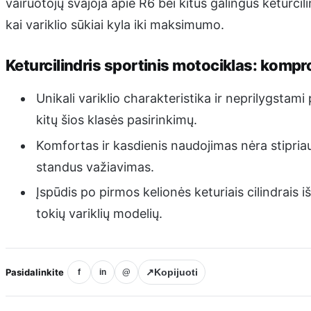
vairuotojų svajoja apie R6 bei kitus galingus keturcil
kai variklio sūkiai kyla iki maksimumo.
Keturcilindris sportinis motociklas: kompro
Unikali variklio charakteristika ir neprilygstami p
kitų šios klasės pasirinkimų.
Komfortas ir kasdienis naudojimas nėra stipriau
standus važiavimas.
Įspūdis po pirmos kelionės keturiais cilindrais i
tokių variklių modelių.
Pasidalinkite
↗
Kopijuoti
f
in
@