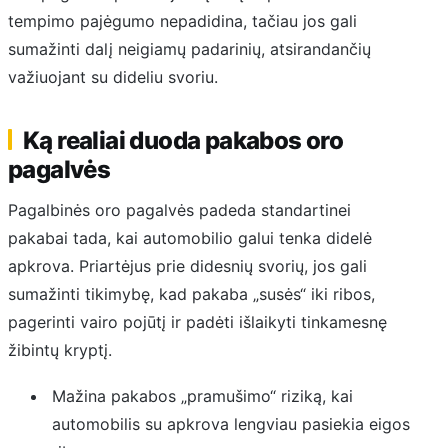
tempimo pajėgumo nepadidina, tačiau jos gali
sumažinti dalį neigiamų padarinių, atsirandančių
važiuojant su dideliu svoriu.
Ką realiai duoda pakabos oro
pagalvės
Pagalbinės oro pagalvės padeda standartinei
pakabai tada, kai automobilio galui tenka didelė
apkrova. Priartėjus prie didesnių svorių, jos gali
sumažinti tikimybę, kad pakaba „susės“ iki ribos,
pagerinti vairo pojūtį ir padėti išlaikyti tinkamesnę
žibintų kryptį.
Mažina pakabos „pramušimo“ riziką, kai
automobilis su apkrova lengviau pasiekia eigos