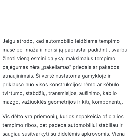
Jeigu atrodo, kad automobilio leidžiama tempimo
masė per maža ir norisi ją paprastai padidinti, svarbu
žinoti vieną esminį dalyką: maksimalus tempimo
pajėgumas nėra „pakeliamas“ priedais ar pakabos
atnaujinimais. Ši vertė nustatoma gamykloje ir
priklauso nuo visos konstrukcijos: rėmo ar kėbulo
tvirtumo, stabdžių, transmisijos, aušinimo, kablio
mazgo, važiuoklės geometrijos ir kitų komponentų.
Vis dėlto yra priemonių, kurios nepakeičia oficialios
tempimo ribos, bet padeda automobiliui stabiliau ir
saugiau susitvarkyti su didelėmis apkrovomis. Viena