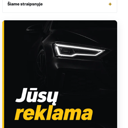
+
Šiame straipsnyje