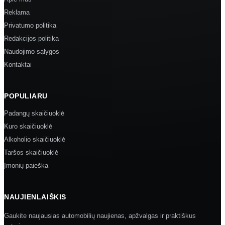
Reklama
Privatumo politika
Redakcijos politika
Naudojimo sąlygos
Kontaktai
POPULIARU
Padangų skaičiuoklė
Kuro skaičiuoklė
Alkoholio skaičiuoklė
Taršos skaičiuoklė
Įmonių paieška
NAUJIENLAIŠKIS
Gaukite naujausias automobilių naujienas, apžvalgas ir praktiškus