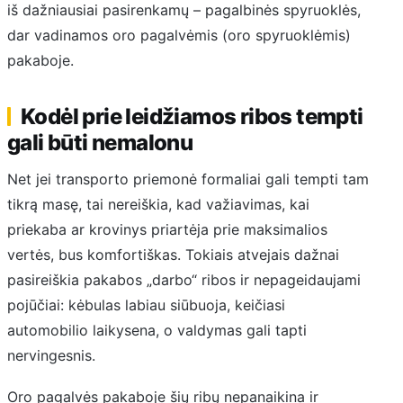
iš dažniausiai pasirenkamų – pagalbinės spyruoklės,
dar vadinamos oro pagalvėmis (oro spyruoklėmis)
pakaboje.
Kodėl prie leidžiamos ribos tempti
gali būti nemalonu
Net jei transporto priemonė formaliai gali tempti tam
tikrą masę, tai nereiškia, kad važiavimas, kai
priekaba ar krovinys priartėja prie maksimalios
vertės, bus komfortiškas. Tokiais atvejais dažnai
pasireiškia pakabos „darbo“ ribos ir nepageidaujami
pojūčiai: kėbulas labiau siūbuoja, keičiasi
automobilio laikysena, o valdymas gali tapti
nervingesnis.
Oro pagalvės pakaboje šių ribų nepanaikina ir