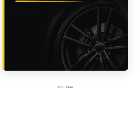
Sužinoti apie reklamą AutoTaktas portale
REKLAMA