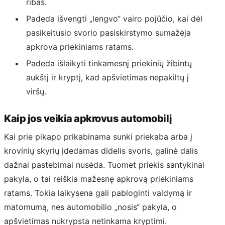
ribas.
Padeda išvengti „lengvo“ vairo pojūčio, kai dėl
pasikeitusio svorio pasiskirstymo sumažėja
apkrova priekiniams ratams.
Padeda išlaikyti tinkamesnį priekinių žibintų
aukštį ir kryptį, kad apšvietimas nepakiltų į
viršų.
Kaip jos veikia apkrovus automobilį
Kai prie pikapo prikabinama sunki priekaba arba į
krovinių skyrių įdedamas didelis svoris, galinė dalis
dažnai pastebimai nusėda. Tuomet priekis santykinai
pakyla, o tai reiškia mažesnę apkrovą priekiniams
ratams. Tokia laikysena gali pabloginti valdymą ir
matomumą, nes automobilio „nosis“ pakyla, o
apšvietimas nukrypsta netinkama kryptimi.