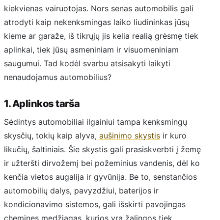
kiekvienas vairuotojas. Nors senas automobilis gali
atrodyti kaip nekenksmingas laiko liudininkas jūsų
kieme ar garaže, iš tikrųjų jis kelia realią grėsmę tiek
aplinkai, tiek jūsų asmeniniam ir visuomeniniam
saugumui. Tad kodėl svarbu atsisakyti laikyti
nenaudojamus automobilius?
1. Aplinkos tarša
Sėdintys automobiliai ilgainiui tampa kenksmingų
skysčių, tokių kaip alyva,
aušinimo skystis
ir kuro
likučių, šaltiniais. Šie skystis gali prasiskverbti į žemę
ir užteršti dirvožemį bei požeminius vandenis, dėl ko
kenčia vietos augalija ir gyvūnija. Be to, senstančios
automobilių dalys, pavyzdžiui, baterijos ir
kondicionavimo sistemos, gali išskirti pavojingas
chemines medžiagas, kurios yra žalingos tiek