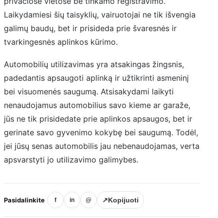
privačiose vietose be tinkamo registravimo.
Laikydamiesi šių taisyklių, vairuotojai ne tik išvengia
galimų baudų, bet ir prisideda prie švaresnės ir
tvarkingesnės aplinkos kūrimo.
Automobilių utilizavimas yra atsakingas žingsnis,
padedantis apsaugoti aplinką ir užtikrinti asmeninį
bei visuomenės saugumą. Atsisakydami laikyti
nenaudojamus automobilius savo kieme ar garaže,
jūs ne tik prisidedate prie aplinkos apsaugos, bet ir
gerinate savo gyvenimo kokybę bei saugumą. Todėl,
jei jūsų senas automobilis jau nebenaudojamas, verta
apsvarstyti jo utilizavimo galimybes.
Pasidalinkite
↗
Kopijuoti
f
in
@