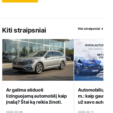
Kiti straipsniai
Visi straipsniai
→
Ar galima atiduoti
Automobilių sup
lizinguojamą automobilį kaip
m.: kaip gauti di
įnašą? Štai ką reikia žinoti.
už savo automob
2026-03-06
2026-02-11