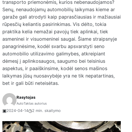
transporto priemonėmis, kurios nebenaudojamos?
Senų, nenaudojamų automobilių laikymas kieme ar
garaže gali atrodyti kaip paprasčiausias ir mažiausiai
rūpesčių keliantis pasirinkimas. Vis dėlto, tokia
praktika kelia nemažai pavojų tiek aplinkai, tiek
asmeninei ir visuomeninei saugai. Šiame straipsnyje
panagrinėsime, kodėl svarbu apsvarstyti seno
automobilio utilizavimo galimybes, atkreipiant
dėmesį į aplinkosaugos, saugumo bei teisinius
aspektus, ir paaiškinsime, kodėl senos mašinos
laikymas jūsų nuosavybėje yra ne tik nepatartinas,
bet ir gali būti neteisėtas.
Rasytojas
AutoTaktas autorius
▣
◷
2024-04-14
2 min. skaitymo