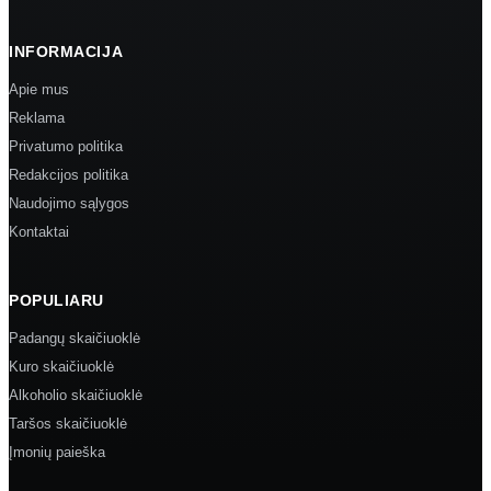
INFORMACIJA
Apie mus
Reklama
Privatumo politika
Redakcijos politika
Naudojimo sąlygos
Kontaktai
POPULIARU
Padangų skaičiuoklė
Kuro skaičiuoklė
Alkoholio skaičiuoklė
Taršos skaičiuoklė
Įmonių paieška