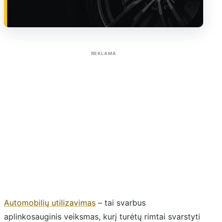
Sužinoti apie reklamą AutoTaktas portale
REKLAMA
Automobilių utilizavimas
– tai svarbus
aplinkosauginis veiksmas, kurį turėtų rimtai svarstyti