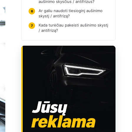
aušinimo skysčius / antifrizus?
Ar galiu naudoti tiesioginį aušinimo
6
skystį / antifrizą?
Kada turėčiau pakeisti aušinimo skystį
7
/ antifrizą?