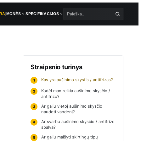
ŪRA
ĮMONĖS
SPECIFIKACIJOS
Paieška
Straipsnio turinys
Kas yra aušinimo skystis / antifrizas?
1
Kodėl man reikia aušinimo skysčio /
2
antifrizo?
Ar galiu vietoj aušinimo skysčio
3
naudoti vandenį?
Ar svarbu aušinimo skysčio / antifrizo
4
spalva?
Ar galiu maišyti skirtingų tipų
5