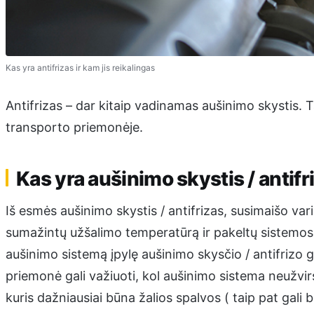
Kas yra antifrizas ir kam jis reikalingas
Antifrizas – dar kitaip vadinamas aušinimo skystis. T
transporto priemonėje.
Kas yra aušinimo skystis / antifr
Iš esmės aušinimo skystis / antifrizas, susimaišo va
sumažintų užšalimo temperatūrą ir pakeltų sistemos v
aušinimo sistemą įpylę aušinimo skysčio / antifrizo g
priemonė gali važiuoti, kol aušinimo sistema neužvirs
kuris dažniausiai būna žalios spalvos ( taip pat gali 