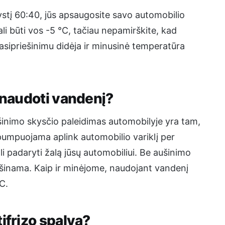
į 60:40, jūs apsaugosite savo automobilio
i būti vos -5 °C, tačiau nepamirškite, kad
asipriešinimu didėja ir minusinė temperatūra
 naudoti vandenį?
šinimo skysčio paleidimas automobilyje yra tam,
pumpuojama aplink automobilio variklį per
ali padaryti žalą jūsų automobiliui. Be aušinimo
ušinama. Kaip ir minėjome, naudojant vandenį
C.
ifrizo spalva?