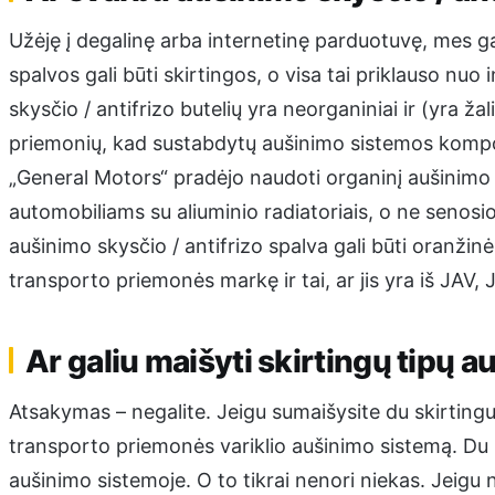
Užėję į degalinę arba internetinę parduotuvę, mes g
spalvos gali būti skirtingos, o visa tai priklauso nu
skysčio / antifrizo butelių yra neorganiniai ir (yra žal
priemonių, kad sustabdytų aušinimo sistemos komp
„General Motors“ pradėjo naudoti organinį aušinimo sk
automobiliams su aliuminio radiatoriais, o ne senosio
aušinimo skysčio / antifrizo spalva gali būti oranžin
transporto priemonės markę ir tai, ar jis yra iš JAV,
Ar galiu maišyti skirtingų tipų a
Atsakymas – negalite. Jeigu sumaišysite du skirtingu
transporto priemonės variklio aušinimo sistemą. Du n
aušinimo sistemoje. O to tikrai nenori niekas. Jeigu