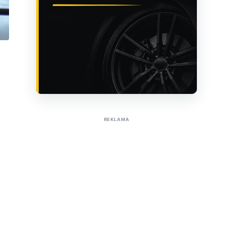
Sužinoti apie reklamą AutoTaktas portale
REKLAMA