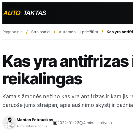
Pagrindinis
Straipsniai
Automobilių priežiūra
Kas yra antifr
Kas yra antifrizas 
reikalingas
Kartais žmonės nežino kas yra antifrizas ir kam jis
paruošė jums straipsnį apie aušinimo skystį ir dažnia
Mantas Petrauskas
▣
◷
2022-01-23
4 min. skaitymo
AutoTaktas autorius