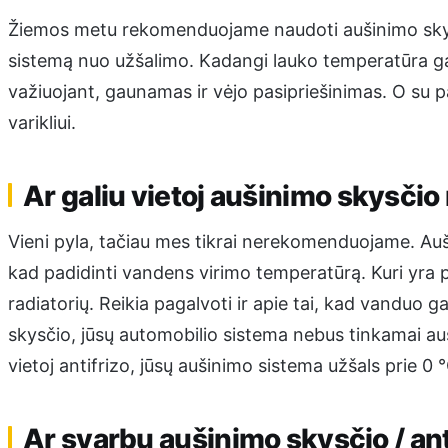
Žiemos metu rekomenduojame naudoti aušinimo skyst
sistemą nuo užšalimo. Kadangi lauko temperatūra gal
važiuojant, gaunamas ir vėjo pasipriešinimas. O su p
varikliui.
Ar galiu vietoj aušinimo skysčio
Vieni pyla, tačiau mes tikrai nerekomenduojame. Au
kad padidinti vandens virimo temperatūrą. Kuri yra 
radiatorių. Reikia pagalvoti ir apie tai, kad vanduo g
skysčio, jūsų automobilio sistema nebus tinkamai a
vietoj antifrizo, jūsų aušinimo sistema užšals prie 0 °
Ar svarbu aušinimo skysčio / ant