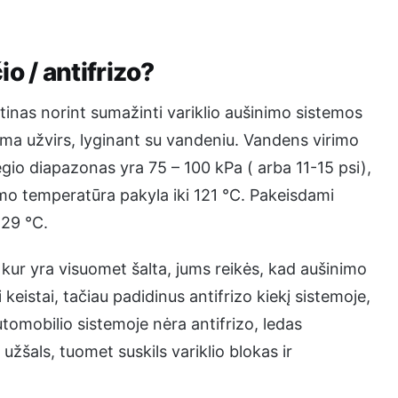
o / antifrizo?
ūtinas norint sumažinti variklio aušinimo sistemos
tema užvirs, lyginant su vandeniu. Vandens virimo
gio diapazonas yra 75 – 100 kPa ( arba 11-15 psi),
mo temperatūra pakyla iki 121 °C. Pakeisdami
129 °C.
ur yra visuomet šalta, jums reikės, kad aušinimo
keistai, tačiau padidinus antifrizo kiekį sistemoje,
tomobilio sistemoje nėra antifrizo, ledas
 užšals, tuomet suskils variklio blokas ir