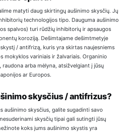
alime matyti daug skirtingų aušinimo skysčių. Jų
o inhibitorių technologijos tipo. Dauguma aušinimo
ios spalvos) turi rūdžių inhibitorių ir apsaugos
onentų koroziją. Dešimtajame dešimtmetyje
ystį / antifrizą, kuris yra skirtas naujesniems
s mokyklos variniais ir žalvariais. Organinio
ė, raudona arba mėlyna, atsižvelgiant į jūsų
 Japonijos ar Europos.
ušinimo skysčius / antifrizus?
s aušinimo skysčius, galite sugadinti savo
esuderinami skysčių tipai gali sutingti jūsų
 nežinote koks jums aušinimo skystis yra