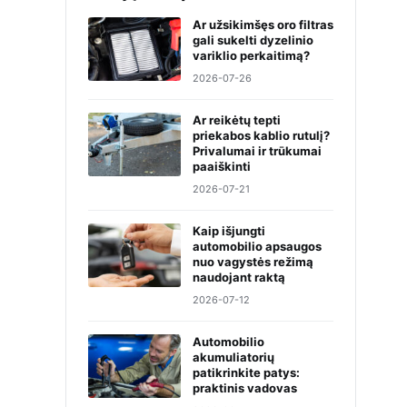
Ar užsikimšęs oro filtras
gali sukelti dyzelinio
variklio perkaitimą?
2026-07-26
Ar reikėtų tepti
priekabos kablio rutulį?
Privalumai ir trūkumai
paaiškinti
2026-07-21
Kaip išjungti
automobilio apsaugos
nuo vagystės režimą
naudojant raktą
2026-07-12
Automobilio
akumuliatorių
patikrinkite patys:
praktinis vadovas