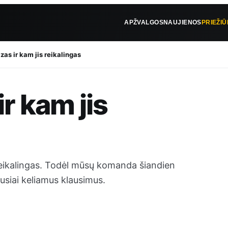
APŽVALGOS
NAUJIENOS
PRIEŽI
izas ir kam jis reikalingas
ir kam jis
 reikalingas. Todėl mūsų komanda šiandien
usiai keliamus klausimus.