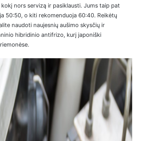
 kokį nors servizą ir pasiklausti. Jums taip pat
ja 50:50, o kiti rekomenduoja 60:40. Reikėtų
lite naudoti naujesnių aušimo skysčių ir
inio hibridinio antifrizo, kurį japoniški
priemonėse.