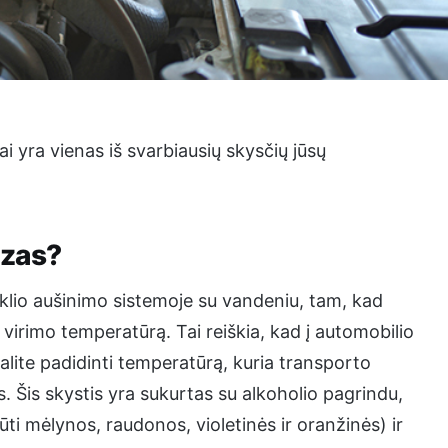
ai yra vienas iš svarbiausių skysčių jūsų
izas?
riklio aušinimo sistemoje su vandeniu, tam, kad
irimo temperatūrą. Tai reiškia, kad į automobilio
alite padidinti temperatūrą, kuria transporto
. Šis skystis yra sukurtas su alkoholio pagrindu,
būti mėlynos, raudonos, violetinės ir oranžinės) ir