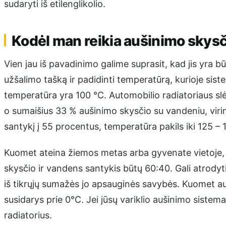
sudaryti iš etilenglikolio.
Kodėl man reikia aušinimo skysči
Vien jau iš pavadinimo galime suprasit, kad jis yra b
užšalimo tašką ir padidinti temperatūrą, kurioje sis
temperatūra yra 100 °C. Automobilio radiatoriaus slė
o sumaišius 33 % aušinimo skysčio su vandeniu, viri
santykį į 55 procentus, temperatūra pakils iki 125 – 
Kuomet ateina žiemos metas arba gyvenate vietoje, k
skysčio ir vandens santykis būtų 60:40. Gali atrodyti 
iš tikrųjų sumažės jo apsauginės savybės. Kuomet au
susidarys prie 0°C. Jei jūsų variklio aušinimo sistema
radiatorius.