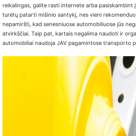
reikalingas, galite rasti internete arba pasiskambint į
turėtų patarti mišinio santykį, nes vieni rekomenduo
nepamiršti, kad senesniuose automobiliuose jūs nega
atvirkščiai. Taip pat, kartais negalima naudoti ir organ
automobiliai naudoja JAV pagamintose transporto 