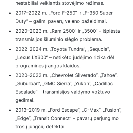
nestabiliai veikiantis stovėjimo režimas.
2017–2022 m. „Ford F-250“ ir „F-350 Super
Duty“ – galimi pavarų veleno pažeidimai.
2020–2023 m. „Ram 2500“ ir „3500“ – išplėsta
transmisijos šiluminio slėgio problema.
2022–2024 m. „Toyota Tundra“, „Sequoia“,
„Lexus LX600“ – netikėto judėjimo rizika dėl
programinės įrangos klaidos.
2020–2022 m. „Chevrolet Silverado“, „Tahoe“,
„Suburban“, „GMC Sierra“, „Yukon“, „Cadillac
Escalade“ – transmisijos valdymo vožtuvo
gedimai.
2013–2019 m. „Ford Escape“, „C-Max“, „Fusion“,
„Edge“, „Transit Connect“ – pavarų perjungimo
trosų jungčių defektai.