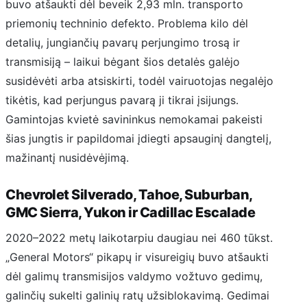
buvo atšaukti dėl beveik 2,93 mln. transporto
priemonių techninio defekto. Problema kilo dėl
detalių, jungiančių pavarų perjungimo trosą ir
transmisiją – laikui bėgant šios detalės galėjo
susidėvėti arba atsiskirti, todėl vairuotojas negalėjo
tikėtis, kad perjungus pavarą ji tikrai įsijungs.
Gamintojas kvietė savininkus nemokamai pakeisti
šias jungtis ir papildomai įdiegti apsauginį dangtelį,
mažinantį nusidėvėjimą.
Chevrolet Silverado, Tahoe, Suburban,
GMC Sierra, Yukon ir Cadillac Escalade
2020–2022 metų laikotarpiu daugiau nei 460 tūkst.
„General Motors“ pikapų ir visureigių buvo atšaukti
dėl galimų transmisijos valdymo vožtuvo gedimų,
galinčių sukelti galinių ratų užsiblokavimą. Gedimai