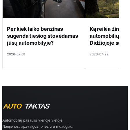
Per kiek laiko benzinas
Ką reikia žinoti 
sugenda tiesiog stovėdamas
automobilių kul
jūsų automobilyje?
Didžiojoje saloj
2026-07-31
2026-07-29
Automobilių pasaulis vienoje vietoje.
Naujienos, apžvalgos, priežiūra ir daugiau.