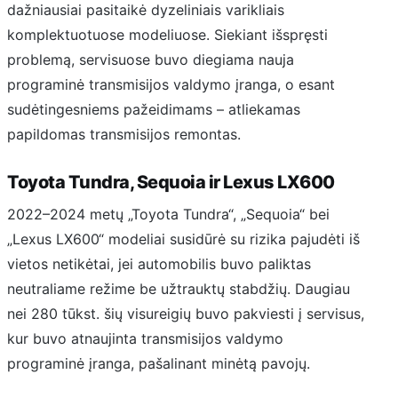
dažniausiai pasitaikė dyzeliniais varikliais
komplektuotuose modeliuose. Siekiant išspręsti
problemą, servisuose buvo diegiama nauja
programinė transmisijos valdymo įranga, o esant
sudėtingesniems pažeidimams – atliekamas
papildomas transmisijos remontas.
Toyota Tundra, Sequoia ir Lexus LX600
2022–2024 metų „Toyota Tundra“, „Sequoia“ bei
„Lexus LX600“ modeliai susidūrė su rizika pajudėti iš
vietos netikėtai, jei automobilis buvo paliktas
neutraliame režime be užtrauktų stabdžių. Daugiau
nei 280 tūkst. šių visureigių buvo pakviesti į servisus,
kur buvo atnaujinta transmisijos valdymo
programinė įranga, pašalinant minėtą pavojų.