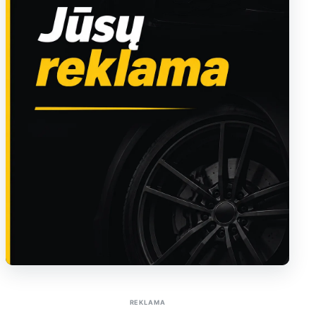
Sužinoti apie reklamą AutoTaktas portale
REKLAMA