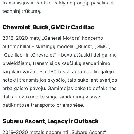
transmisijos ir variklio valdymo įrangą, pašalinant
techninį trūkumą.
Chevrolet, Buick, GMC ir Cadillac
2018–2020 metų „General Motors“ koncerno
automobiliai – skirtingų modelių „Buick“, „GMC“,
„Cadillac“ ir „Chevrolet“ – buvo atšaukti dėl galimų
praleidžiamų transmisijos kaučiukų sandarinimo
tarpiklio varžtų. Per 190 tūkst. automobilių galėjo
netekti transmisijos skysčio, taip sukeliant avarijos
arba gaisro pavojų. Gamintojas pakeitė defektines
dalis ir užtikrino teisingą sandarumą visose
patikrintose transporto priemonėse.
Subaru Ascent, Legacy ir Outback
2019–2020 metais pagaminti „Subaru Ascent“,