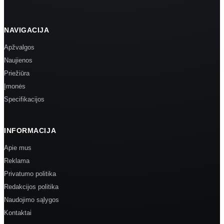
NAVIGACIJA
Apžvalgos
Naujienos
Priežiūra
Įmonės
Specifikacijos
INFORMACIJA
Apie mus
Reklama
Privatumo politika
Redakcijos politika
Naudojimo sąlygos
Kontaktai