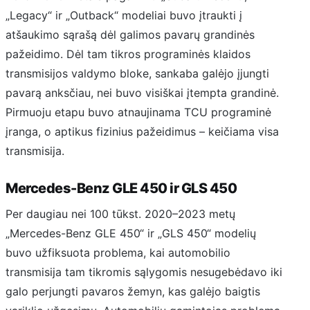
„Legacy“ ir „Outback“ modeliai buvo įtraukti į
atšaukimo sąrašą dėl galimos pavarų grandinės
pažeidimo. Dėl tam tikros programinės klaidos
transmisijos valdymo bloke, sankaba galėjo įjungti
pavarą anksčiau, nei buvo visiškai įtempta grandinė.
Pirmuoju etapu buvo atnaujinama TCU programinė
įranga, o aptikus fizinius pažeidimus – keičiama visa
transmisija.
Mercedes-Benz GLE 450 ir GLS 450
Per daugiau nei 100 tūkst. 2020–2023 metų
„Mercedes-Benz GLE 450“ ir „GLS 450“ modelių
buvo užfiksuota problema, kai automobilio
transmisija tam tikromis sąlygomis nesugebėdavo iki
galo perjungti pavaros žemyn, kas galėjo baigtis