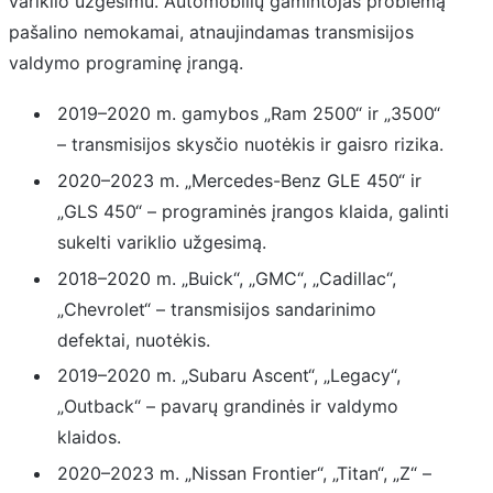
variklio užgesimu. Automobilių gamintojas problemą
pašalino nemokamai, atnaujindamas transmisijos
valdymo programinę įrangą.
2019–2020 m. gamybos „Ram 2500“ ir „3500“
– transmisijos skysčio nuotėkis ir gaisro rizika.
2020–2023 m. „Mercedes-Benz GLE 450“ ir
„GLS 450“ – programinės įrangos klaida, galinti
sukelti variklio užgesimą.
2018–2020 m. „Buick“, „GMC“, „Cadillac“,
„Chevrolet“ – transmisijos sandarinimo
defektai, nuotėkis.
2019–2020 m. „Subaru Ascent“, „Legacy“,
„Outback“ – pavarų grandinės ir valdymo
klaidos.
2020–2023 m. „Nissan Frontier“, „Titan“, „Z“ –