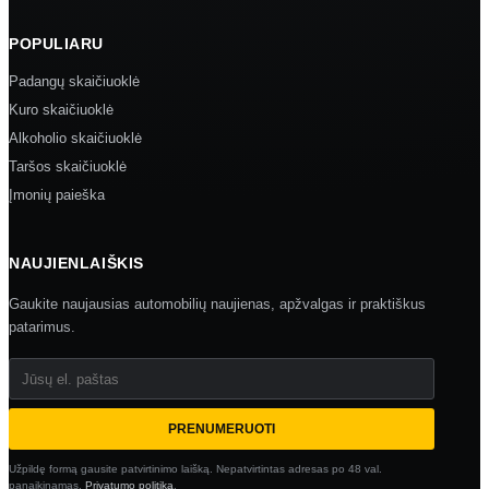
POPULIARU
Padangų skaičiuoklė
Kuro skaičiuoklė
Alkoholio skaičiuoklė
Taršos skaičiuoklė
Įmonių paieška
NAUJIENLAIŠKIS
Gaukite naujausias automobilių naujienas, apžvalgas ir praktiškus
patarimus.
Jūsų el. paštas
PRENUMERUOTI
Užpildę formą gausite patvirtinimo laišką. Nepatvirtintas adresas po 48 val.
panaikinamas.
Privatumo politika
.