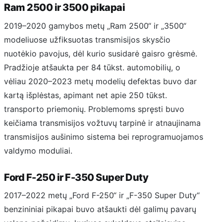
Ram 2500 ir 3500 pikapai
2019–2020 gamybos metų „Ram 2500“ ir „3500“
modeliuose užfiksuotas transmisijos skysčio
nuotėkio pavojus, dėl kurio susidarė gaisro grėsmė.
Pradžioje atšaukta per 84 tūkst. automobilių, o
vėliau 2020–2023 metų modelių defektas buvo dar
kartą išplėstas, apimant net apie 250 tūkst.
transporto priemonių. Problemoms spręsti buvo
keičiama transmisijos vožtuvų tarpinė ir atnaujinama
transmisijos aušinimo sistema bei reprogramuojamos
valdymo moduliai.
Ford F-250 ir F-350 Super Duty
2017–2022 metų „Ford F-250“ ir „F-350 Super Duty“
benzininiai pikapai buvo atšaukti dėl galimų pavarų