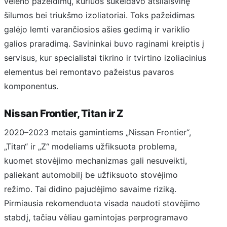
veleno pažeidimų, kuriuos sukeldavo atsilaisvinę
šilumos bei triukšmo izoliatoriai. Toks pažeidimas
galėjo lemti varančiosios ašies gedimą ir variklio
galios praradimą. Savininkai buvo raginami kreiptis į
servisus, kur specialistai tikrino ir tvirtino izoliacinius
elementus bei remontavo pažeistus pavaros
komponentus.
Nissan Frontier, Titan ir Z
2020–2023 metais gamintiems „Nissan Frontier“,
„Titan“ ir „Z“ modeliams užfiksuota problema,
kuomet stovėjimo mechanizmas gali nesuveikti,
paliekant automobilį be užfiksuoto stovėjimo
režimo. Tai didino pajudėjimo savaime riziką.
Pirmiausia rekomenduota visada naudoti stovėjimo
stabdį, tačiau vėliau gamintojas perprogramavo