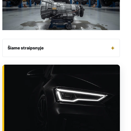
+
Šiame straipsnyje