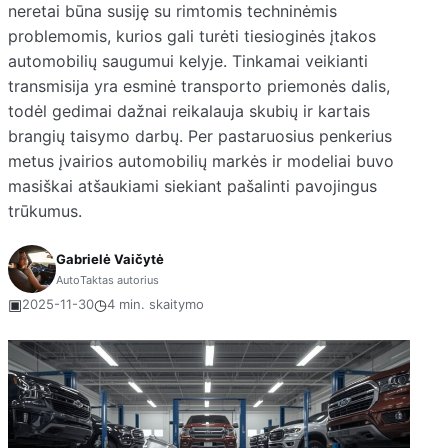
neretai būna susiję su rimtomis techninėmis
problemomis, kurios gali turėti tiesioginės įtakos
automobilių saugumui kelyje. Tinkamai veikianti
transmisija yra esminė transporto priemonės dalis,
todėl gedimai dažnai reikalauja skubių ir kartais
brangių taisymo darbų. Per pastaruosius penkerius
metus įvairios automobilių markės ir modeliai buvo
masiškai atšaukiami siekiant pašalinti pavojingus
trūkumus.
Gabrielė Vaičytė
AutoTaktas autorius
▣
◷
2025-11-30
4 min. skaitymo