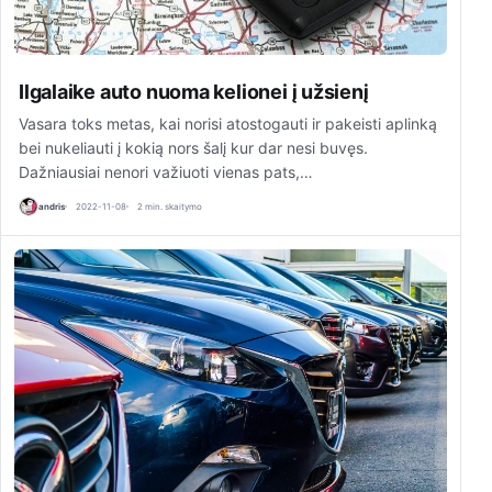
Ilgalaike auto nuoma kelionei į užsienį
Vasara toks metas, kai norisi atostogauti ir pakeisti aplinką
bei nukeliauti į kokią nors šalį kur dar nesi buvęs.
Dažniausiai nenori važiuoti vienas pats,…
andris
2022-11-08
2 min. skaitymo