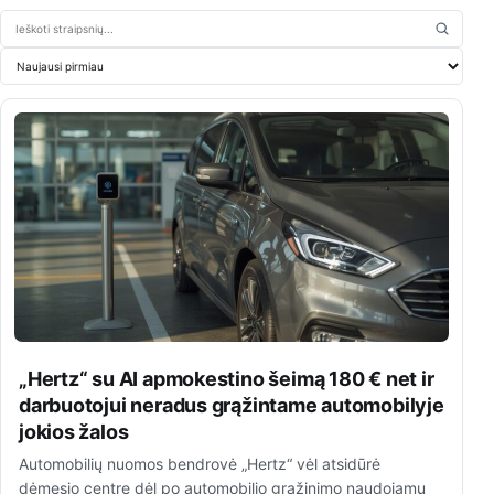
Ieškoti straipsnių
Rikiuoti straipsnius
„Hertz“ su AI apmokestino šeimą 180 € net ir
darbuotojui neradus grąžintame automobilyje
jokios žalos
Automobilių nuomos bendrovė „Hertz“ vėl atsidūrė
dėmesio centre dėl po automobilio grąžinimo naudojamų