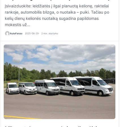
Įsivaizduokite: leidžiatės į ilgai planuotą kelionę, rakteliai
rankoje, automobilis blizga, o nuotaika – puiki. Tačiau po
kelių dienų kelionės nuotaiką sugadina papildomas
mokestis už…
AutoFanas
2025-08-20
2 min. skaitymo