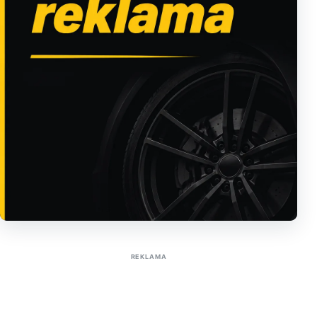
Sužinoti apie reklamą AutoTaktas portale
REKLAMA