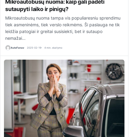
Mikroautobusų nuoma: kaip gali padėti
sutaupyti laiko ir pinigų?
Mikroautobusų nuoma tampa vis populiaresniu sprendimu
tiek asmeninėms, tiek verslo reikmėms. Ši paslauga ne tik
leidžia patogiai ir greitai susisiekti, bet ir sutaupo
nemažai…
AutoFanas
2025-02-19
4 min. skaitymo