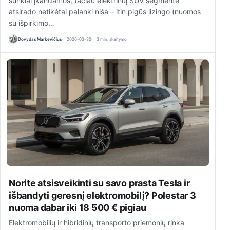
sunkiai įkandamos, tačiau elektrinių SUV segmente
atsirado netikėtai palanki niša – itin pigūs lizingo (nuomos
su išpirkimo…
Dovydas Markevičius
2026-03-30
3 min. skaitymo
Norite atsisveikinti su savo prasta Tesla ir
išbandyti geresnį elektromobilį? Polestar 3
nuoma dabar iki 18 500 € pigiau
Elektromobilių ir hibridinių transporto priemonių rinka