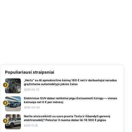
Populiariausi straipsniai
„Hertz“ su AI apmokestino šeimą 180 € net ir darbuotojui neradus
grąžintame automobilyje jokios žalos
1
2026-04-12
Elektrinius SUV dabar netikėtai pigu išsinuomoti lizingu — vienas
kainuoja net 0 € per mėnesį
2
2026-03-30
Norite atsisveikinti su savo prasta Tesla ir išbandyti geresnį
elektromobilį? Polestar 3 nuoma dabar iki 18 500 € pigiau
3
2025-11-25