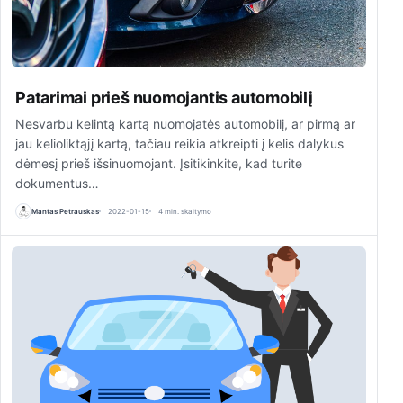
Patarimai prieš nuomojantis automobilį
Nesvarbu kelintą kartą nuomojatės automobilį, ar pirmą ar
jau kelioliktąjį kartą, tačiau reikia atkreipti į kelis dalykus
dėmesį prieš išsinuomojant. Įsitikinkite, kad turite
dokumentus…
Mantas Petrauskas
2022-01-15
4 min. skaitymo