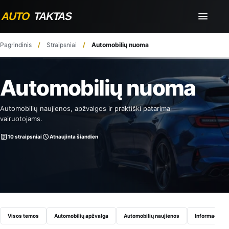
Pagrindinis
Straipsniai
Automobilių nuoma
Automobilių nuoma
Automobilių naujienos, apžvalgos ir praktiški patarimai
vairuotojams.
10 straipsniai
Atnaujinta šiandien
Visos temos
Automobilių apžvalga
Automobilių naujienos
Informaciniai