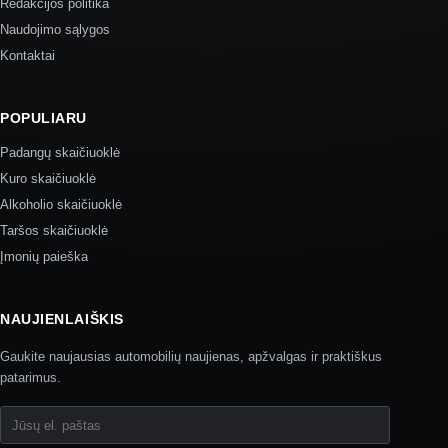
Redakcijos politika
Naudojimo sąlygos
Kontaktai
POPULIARU
Padangų skaičiuoklė
Kuro skaičiuoklė
Alkoholio skaičiuoklė
Taršos skaičiuoklė
Įmonių paieška
NAUJIENLAIŠKIS
Gaukite naujausias automobilių naujienas, apžvalgas ir praktiškus
patarimus.
Jūsų el. paštas