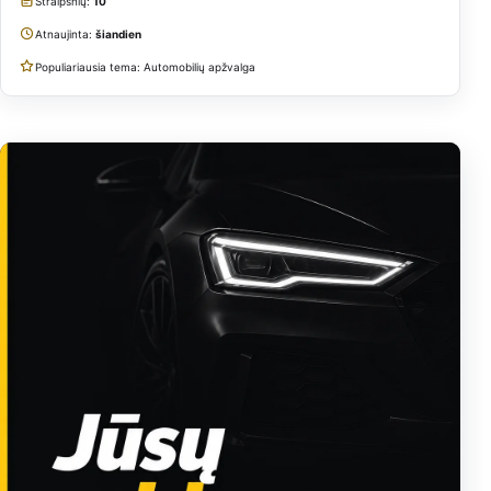
Straipsnių:
10
Atnaujinta:
šiandien
Populiariausia tema: Automobilių apžvalga