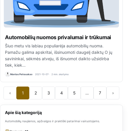
Automobilių nuomos privalumai ir trūkumai
Šiuo metu vis labiau populiarėja automobilių nuoma.
Pamažu galima apskritai, išsinuomoti daugelį daiktų O jų
savininkai, sėkmės atveju, iš išnuomot daikto užsidirba
tiek, kiek…
Mantas Petrauskas
2021-10-07
2 min. skaitymo
‹
1
2
3
4
5
…
7
›
Apie šią kategoriją
Automobilių naujienos, apžvalgos ir praktiški patarimai vairuotojams.