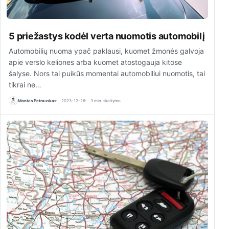
5 priežastys kodėl verta nuomotis automobilį
Automobilių nuoma ypač paklausi, kuomet žmonės galvoja
apie verslo keliones arba kuomet atostogauja kitose
šalyse. Nors tai puikūs momentai automobiliui nuomotis, tai
tikrai ne…
Mantas Petrauskas
2023-12-26
3 min. skaitymo