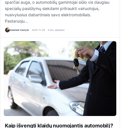
sparčiai auga, o automobilių gamintojai siūlo vis daugiau
specialių pasiūlymų siekdami pritraukti vairuotojus,
nusivylusius dabartiniais savo elektromobiliais.
Pastaruoju…
Gabrielė Vaičytė
2025-11-25
3 min. skaitymo
Kaip išvengti klaidų nuomojantis automobilį?