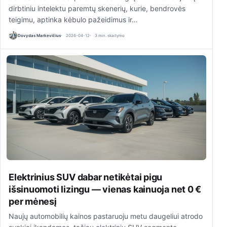
dirbtiniu intelektu paremtų skenerių, kurie, bendrovės
teigimu, aptinka kėbulo pažeidimus ir…
Dovydas Markevičius
2026-04-12
3 min. skaitymo
Elektrinius SUV dabar netikėtai pigu
išsinuomoti lizingu — vienas kainuoja net 0 €
per mėnesį
Naujų automobilių kainos pastaruoju metu daugeliui atrodo