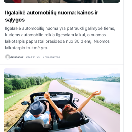
Ilgalaikė automobilių nuoma: kainos ir
sąlygos
Ilgalaikė automobilių nuoma yra patraukli galimybė tiems,
kuriems automobilio reikia ilgesniam laikui, o nuomos
laikotarpis paprastai prasideda nuo 30 dienų. Nuomos
laikotarpio trukmė yra…
AutoFanas
2024-01-25
2 min. skaitymo