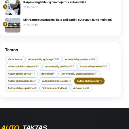
Kaip išvengti klaidų nuomojantis automobilį?
4
2025-08-20
Mikroautobusų nuoma: kaip gali padėti sutaupyti laiko ir pinigų?
5
2025-02-19
Temos
Visos temos
Automobilių apžvalga
Automobilių naujienos
1 309
646
Informaciniai straipsniai
Automobilių priežiūra
Automobilių varikliai
561
277
180
Automobilių sportas
Motociklai
Automobilių charakteristikos
171
87
52
Automobilių padangos
Automobilių paslaugos
Automobilių nuoma
51
13
10
Automobilių supirkimas
Vairavimo mokyklos
Autoservisai
8
6
1