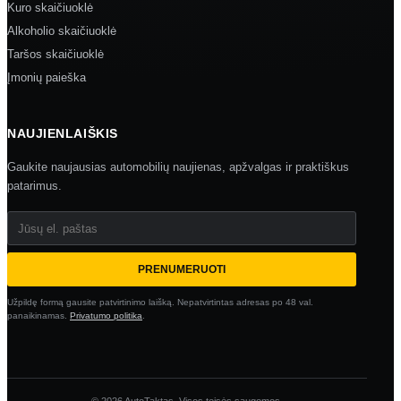
Kuro skaičiuoklė
Alkoholio skaičiuoklė
Taršos skaičiuoklė
Įmonių paieška
NAUJIENLAIŠKIS
Gaukite naujausias automobilių naujienas, apžvalgas ir praktiškus
patarimus.
Jūsų el. paštas
PRENUMERUOTI
Užpildę formą gausite patvirtinimo laišką. Nepatvirtintas adresas po 48 val.
panaikinamas.
Privatumo politika
.
© 2026 AutoTaktas. Visos teisės saugomos.