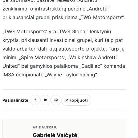
persiformavo: pastate nebeliko „Andretti“
ženklinimo, o infrastruktūrą perėmė „Andretti“
priklausančiai grupei priskiriama „TWG Motorsports“.
„TWG Motorsports“ yra „TWG Global“ lenktynių
kryptis, priklausanti investicinei grupei, kuri taip pat
valdo arba turi dalį kitų autosporto projektų. Tarp jų
minimi „Spire Motorsports“, „Walkinshaw Andretti
United“ bei gamyklos palaikoma „Cadillac“ komanda
IMSA čempionate „Wayne Taylor Racing“.
Pasidalinkite
↗
Kopijuoti
f
in
@
APIE AUTORIŲ
Gabrielė Vaičytė