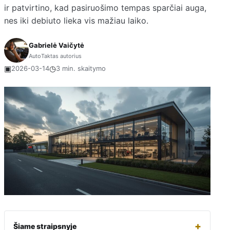
ir patvirtino, kad pasiruošimo tempas sparčiai auga,
nes iki debiuto lieka vis mažiau laiko.
Gabrielė Vaičytė
AutoTaktas autorius
▣
◷
2026-03-14
3 min. skaitymo
+
Šiame straipsnyje