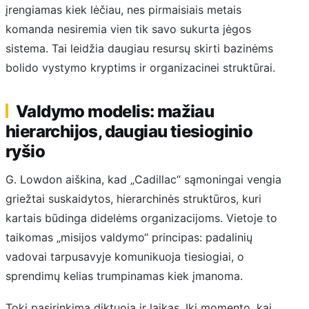
įrengiamas kiek lėčiau, nes pirmaisiais metais
komanda nesiremia vien tik savo sukurta jėgos
sistema. Tai leidžia daugiau resursų skirti bazinėms
bolido vystymo kryptims ir organizacinei struktūrai.
Valdymo modelis: mažiau
hierarchijos, daugiau tiesioginio
ryšio
G. Lowdon aiškina, kad „Cadillac“ sąmoningai vengia
griežtai suskaidytos, hierarchinės struktūros, kuri
kartais būdinga didelėms organizacijoms. Vietoje to
taikomas „misijos valdymo“ principas: padalinių
vadovai tarpusavyje komunikuoja tiesiogiai, o
sprendimų kelias trumpinamas kiek įmanoma.
Tokį pasirinkimą diktuoja ir laikas. Iki momento, kai