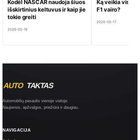
Kodėl NASCAR naudoja šiuos
Ką veikia visi ti
išskirtinius keltuvus ir kaip jie
F1 vairo?
tokie greiti
2026-05-17
2026-05-19
Automobilių pasaulis vienoje vietoje.
Naujienos, apžvalgos, priežiūra ir daugiau.
NAVIGACIJA