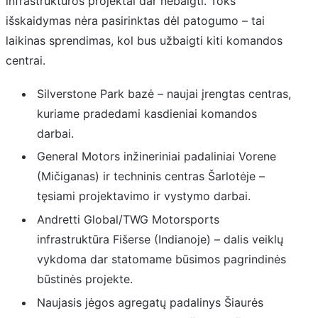
infrastruktūros projektai dar nebaigti. Toks
išskaidymas nėra pasirinktas dėl patogumo – tai
laikinas sprendimas, kol bus užbaigti kiti komandos
centrai.
Silverstone Park bazė – naujai įrengtas centras,
kuriame pradedami kasdieniai komandos
darbai.
General Motors inžineriniai padaliniai Vorene
(Mičiganas) ir techninis centras Šarlotėje –
tęsiami projektavimo ir vystymo darbai.
Andretti Global/TWG Motorsports
infrastruktūra Fišerse (Indianoje) – dalis veiklų
vykdoma dar statomame būsimos pagrindinės
būstinės projekte.
Naujasis jėgos agregatų padalinys Šiaurės