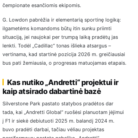
čempionate esančiomis ekipomis.
G. Lowdon pabrėžia ir elementarią sportinę logiką:
ilgametėms komandoms būtų itin sunku priimti
situaciją, jei naujokai per trumpą laiką pradėtų jas
lenkti. Todėl „Cadillac“ tonas išlieka atsargus –
vertinama, kad startinė pozicija 2026 m. greičiausiai
bus pati žemiausia, o progresas matuojamas etapais.
Kas nutiko „Andretti“ projektui ir
kaip atsirado dabartinė bazė
Silverstone Park pastato statybos pradėtos dar
tada, kai „Andretti Global“ ruošėsi planuotam įėjimui
į F1 ir siekė debiutuoti 2025 m. balandį 2024 m.
buvo pradėti darbai, tačiau vėliau projektas