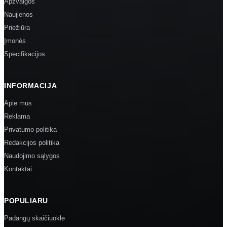
Apžvalgos
Naujienos
Priežiūra
Įmonės
Specifikacijos
INFORMACIJA
Apie mus
Reklama
Privatumo politika
Redakcijos politika
Naudojimo sąlygos
Kontaktai
POPULIARU
Padangų skaičiuoklė