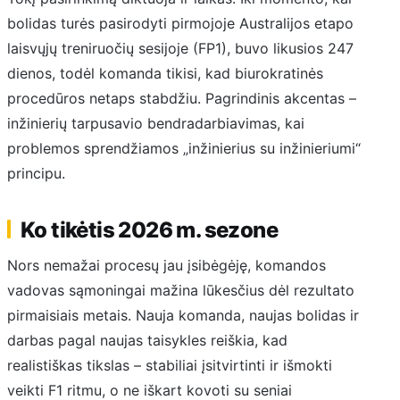
bolidas turės pasirodyti pirmojoje Australijos etapo
laisvųjų treniruočių sesijoje (FP1), buvo likusios 247
dienos, todėl komanda tikisi, kad biurokratinės
procedūros netaps stabdžiu. Pagrindinis akcentas –
inžinierių tarpusavio bendradarbiavimas, kai
problemos sprendžiamos „inžinierius su inžinieriumi“
principu.
Ko tikėtis 2026 m. sezone
Nors nemažai procesų jau įsibėgėję, komandos
vadovas sąmoningai mažina lūkesčius dėl rezultato
pirmaisiais metais. Nauja komanda, naujas bolidas ir
darbas pagal naujas taisykles reiškia, kad
realistiškas tikslas – stabiliai įsitvirtinti ir išmokti
veikti F1 ritmu, o ne iškart kovoti su seniai