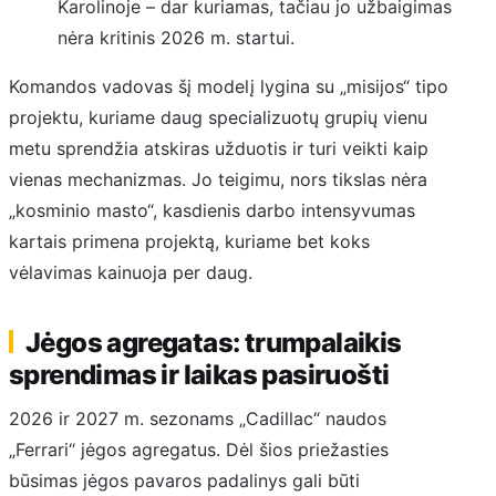
Karolinoje – dar kuriamas, tačiau jo užbaigimas
nėra kritinis 2026 m. startui.
Komandos vadovas šį modelį lygina su „misijos“ tipo
projektu, kuriame daug specializuotų grupių vienu
metu sprendžia atskiras užduotis ir turi veikti kaip
vienas mechanizmas. Jo teigimu, nors tikslas nėra
„kosminio masto“, kasdienis darbo intensyvumas
kartais primena projektą, kuriame bet koks
vėlavimas kainuoja per daug.
Jėgos agregatas: trumpalaikis
sprendimas ir laikas pasiruošti
2026 ir 2027 m. sezonams „Cadillac“ naudos
„Ferrari“ jėgos agregatus. Dėl šios priežasties
būsimas jėgos pavaros padalinys gali būti