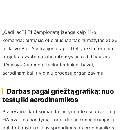
„Cadillac“ į F1 čempionatą įžengs kaip 11-oji
komanda: pirmasis oficialus startas numatytas 2026
m. kovo 8 d. Australijos etape. Dėl griežtų terminų
projektas vystomas itin intensyviai, o didžiausias
dėmesys šiuo metu tenka techninei bazei,
aerodinamikai ir vidinių procesų organizavimui.
Darbas pagal griežtą grafiką: nuo
testų iki aerodinamikos
Pranešama, kad komanda jau yra atlikusi privalomą
FIA avarijos bandymą, todėl dabar koncentruojasi į
bolido konstrukcinius sprendimus ir aerodinamikos