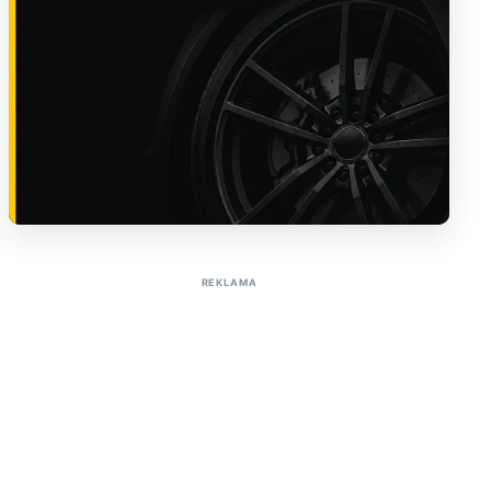
Sužinoti apie reklamą AutoTaktas portale
REKLAMA