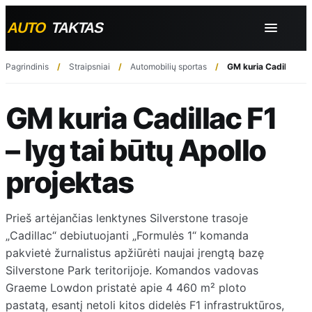
Pagrindinis
Straipsniai
Automobilių sportas
GM kuria Cadillac F1 
GM kuria Cadillac F1
– lyg tai būtų Apollo
projektas
Prieš artėjančias lenktynes Silverstone trasoje
„Cadillac“ debiutuojanti „Formulės 1“ komanda
pakvietė žurnalistus apžiūrėti naujai įrengtą bazę
Silverstone Park teritorijoje. Komandos vadovas
Graeme Lowdon pristatė apie 4 460 m² ploto
pastatą, esantį netoli kitos didelės F1 infrastruktūros,