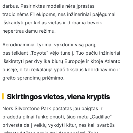
darbus. Pasirinktas modelis nėra įprastas
tradicinėms F1 ekipoms, nes inžineriniai pajėgumai
išskaidyti per kelias vietas ir dirbama beveik
nepertraukiamu režimu.
Aerodinaminiai tyrimai vykdomi visą parą,
pasitelkiant „Toyota“ vėjo tunelį. Tuo pačiu inžinieriai
išskirstyti per dvylika biurų Europoje ir kitoje Atlanto
pusėje, o tai reikalauja ypač tikslaus koordinavimo ir
greito sprendimų priėmimo.
Skirtingos vietos, viena kryptis
Nors Silverstone Park pastatas jau baigtas ir
pradeda pilnai funkcionuoti, šiuo metu „Cadillac“
priversta dalį veiklų vykdyti kitur, nes keli svarbūs