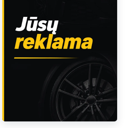
Sužinoti apie reklamą AutoTaktas portale