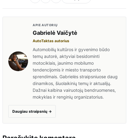
APIE AUTORIŲ
Gabrielė Vaičytė
AutoTaktas autorius
Automobilių kultūros ir gyvenimo būdo
temų autorė, aktyviai besidominti
motociklais, jaunimo mobilumo
tendencijomis ir miesto transporto
sprendimais. Gabrielės straipsniuose daug
dinamikos, šiuolaikinių temų ir aktualijų.
Dažnai kalbina vairuotojų bendruomenes,
mokyklas ir renginių organizatorius.
Daugiau straipsnių
→
Parašykite komentarą