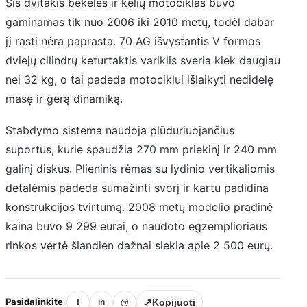
Šis dvitakis bekelės ir kelių motociklas buvo
gaminamas tik nuo 2006 iki 2010 metų, todėl dabar
jį rasti nėra paprasta. 70 AG išvystantis V formos
dviejų cilindrų keturtaktis variklis sveria kiek daugiau
nei 32 kg, o tai padeda motociklui išlaikyti nedidelę
masę ir gerą dinamiką.
Stabdymo sistema naudoja plūduriuojančius
suportus, kurie spaudžia 270 mm priekinį ir 240 mm
galinį diskus. Plieninis rėmas su lydinio vertikaliomis
detalėmis padeda sumažinti svorį ir kartu padidina
konstrukcijos tvirtumą. 2008 metų modelio pradinė
kaina buvo 9 299 eurai, o naudoto egzemplioriaus
rinkos vertė šiandien dažnai siekia apie 2 500 eurų.
Pasidalinkite
↗
Kopijuoti
f
in
@