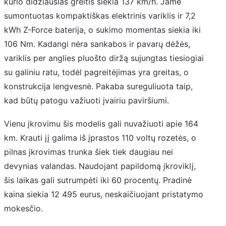
kurio didžiausias greitis siekia 137 km/h. Jame
sumontuotas kompaktiškas elektrinis variklis ir 7,2
kWh Z-Force baterija, o sukimo momentas siekia iki
106 Nm. Kadangi nėra sankabos ir pavarų dėžės,
variklis per anglies pluošto diržą sujungtas tiesiogiai
su galiniu ratu, todėl pagreitėjimas yra greitas, o
konstrukcija lengvesnė. Pakaba sureguliuota taip,
kad būtų patogu važiuoti įvairiu paviršiumi.
Vienu įkrovimu šis modelis gali nuvažiuoti apie 164
km. Krauti jį galima iš įprastos 110 voltų rozetės, o
pilnas įkrovimas trunka šiek tiek daugiau nei
devynias valandas. Naudojant papildomą įkroviklį,
šis laikas gali sutrumpėti iki 60 procentų. Pradinė
kaina siekia 12 495 eurus, neskaičiuojant pristatymo
mokesčio.