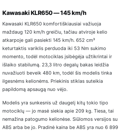
Kawasaki KLR650 — 145 km/h
Kawasaki KLR650 komfortiškiausiai važiuoja
maždaug 120 km/h greičiu, tačiau atviroje kelio
atkarpoje gali pasiekti 145 km/h. 652 cm³
keturtaktis variklis perduoda iki 53 Nm sukimo
momento, todėl motociklas įsibėgėja užtikrintai ir
išlaiko stabilumą. 23,3 litro degalų bakas leidžia
nuvažiuoti beveik 480 km, todėl šis modelis tinka
ilgesnėms kelionėms. Priekinis stiklas suteikia
papildomą apsaugą nuo vėjo.
Modelis yra sunkesnis už daugelį kitų tokio tipo
motociklų — jo masė siekia apie 209 kg. Tiesa, tai
nemažina patogumo kelionėse. Siūlomos versijos su
ABS arba be jo. Pradinė kaina be ABS yra nuo 6 899