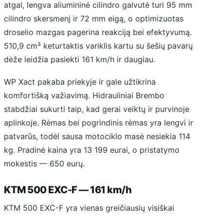
atgal, lengva aliumininė cilindro galvutė turi 95 mm
cilindro skersmenį ir 72 mm eigą, o optimizuotas
droselio mazgas pagerina reakciją bei efektyvumą.
510,9 cm³ keturtaktis variklis kartu su šešių pavarų
dėže leidžia pasiekti 161 km/h ir daugiau.
WP Xact pakaba priekyje ir gale užtikrina
komfortišką važiavimą. Hidrauliniai Brembo
stabdžiai sukurti taip, kad gerai veiktų ir purvinoje
aplinkoje. Rėmas bei pogrindinis rėmas yra lengvi ir
patvarūs, todėl sausa motociklo masė nesiekia 114
kg. Pradinė kaina yra 13 199 eurai, o pristatymo
mokestis — 650 eurų.
KTM 500 EXC-F — 161 km/h
KTM 500 EXC-F yra vienas greičiausių visiškai