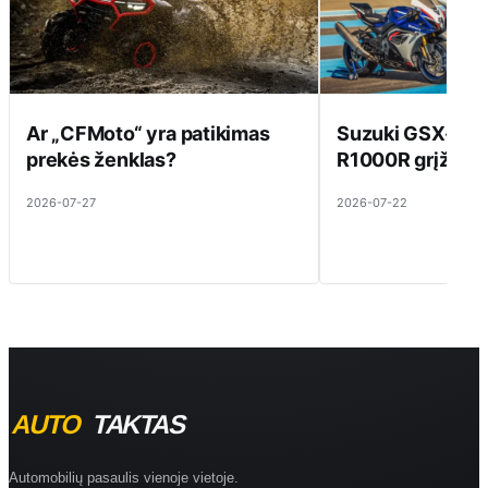
Ar „CFMoto“ yra patikimas
Suzuki GSX-R10
prekės ženklas?
R1000R grįžta į 
2026-07-27
2026-07-22
Automobilių pasaulis vienoje vietoje.