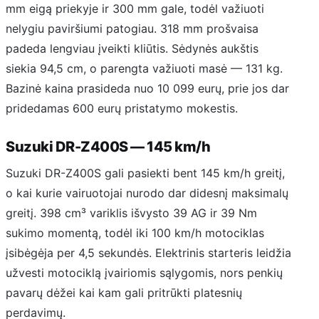
mm eigą priekyje ir 300 mm gale, todėl važiuoti
nelygiu paviršiumi patogiau. 318 mm prošvaisa
padeda lengviau įveikti kliūtis. Sėdynės aukštis
siekia 94,5 cm, o parengta važiuoti masė — 131 kg.
Bazinė kaina prasideda nuo 10 099 eurų, prie jos dar
pridedamas 600 eurų pristatymo mokestis.
Suzuki DR-Z400S — 145 km/h
Suzuki DR-Z400S gali pasiekti bent 145 km/h greitį,
o kai kurie vairuotojai nurodo dar didesnį maksimalų
greitį. 398 cm³ variklis išvysto 39 AG ir 39 Nm
sukimo momentą, todėl iki 100 km/h motociklas
įsibėgėja per 4,5 sekundės. Elektrinis starteris leidžia
užvesti motociklą įvairiomis sąlygomis, nors penkių
pavarų dėžei kai kam gali pritrūkti platesnių
perdavimų.