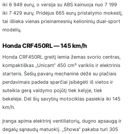
iki 6 949 eurų, o versija su ABS kainuoja nuo 7 199
iki 7 429 eurų. Pridėjus 665 eurų pristatymo mokestį,
tai išlieka vienas prieinamesnių kelioninių dual-sport
modelių.
Honda CRF450RL — 145 km/h
Honda CRF450RL greitį lemia žemas svorio centras,
kompaktiškas „Unicam“ 450 cm³ variklis ir elektrinis
starteris. Šešių pavarų mechaninė dėžė su plačiais
perdavimais padeda sparčiai įsibėgėti iš vietos ir
suteikia gerą valdymo pojūtį tiek kelyje, tiek
bekelėje. Dėl šių savybių motociklas pasiekia iki 145
km/h.
Įranga apima elektrinį ventiliatorių, dugno apsaugą ir
degalų sąnaudų matuoklį. „Showa“ pakaba turi 305