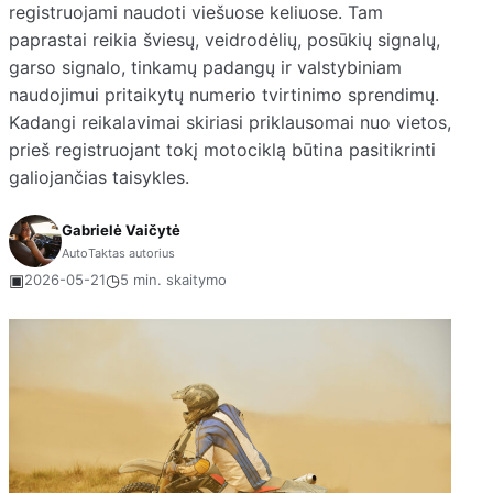
registruojami naudoti viešuose keliuose. Tam
paprastai reikia šviesų, veidrodėlių, posūkių signalų,
garso signalo, tinkamų padangų ir valstybiniam
naudojimui pritaikytų numerio tvirtinimo sprendimų.
Kadangi reikalavimai skiriasi priklausomai nuo vietos,
prieš registruojant tokį motociklą būtina pasitikrinti
galiojančias taisykles.
Gabrielė Vaičytė
AutoTaktas autorius
▣
◷
2026-05-21
5 min. skaitymo