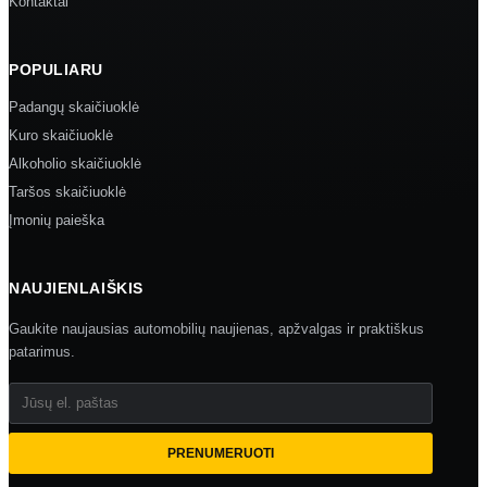
Kontaktai
POPULIARU
Padangų skaičiuoklė
Kuro skaičiuoklė
Alkoholio skaičiuoklė
Taršos skaičiuoklė
Įmonių paieška
NAUJIENLAIŠKIS
Gaukite naujausias automobilių naujienas, apžvalgas ir praktiškus
patarimus.
Jūsų el. paštas
PRENUMERUOTI