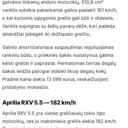
gatvėms tinkamų enduro motociklų. 510,9 cm³
variklis suteikia pakankamai galios pasiekti 161 km/h,
o kai kuriomis sąlygomis greitis gali būti ir didesnis.
Variklis sujungtas su šešių pavarų dėže, kuri padeda
sklandžiai įsibėgėti iki didžiausio greičio.
Galinio amortizatoriaus suspaudimas reguliuojamas
rankiniu būdu, o priekinės šakės nustatymus galima
keisti greitai ir paprastai. Permatomas tvirtas degalų
bakas leidžia patogiai stebėti likusį degalų kiekį.
Pradinė kaina siekia 13 099 eurus, neskaičiuojant
pristatymo mokesčio.
Aprilia RXV 5.5 — 182 km/h
Aprilia RXV 5.5 yra vienas greičiausių tokio tipo
motociklų, nes jo maksimalus greitis siekia 182 km/h.