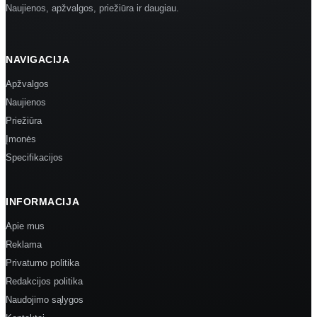
Naujienos, apžvalgos, priežiūra ir daugiau.
NAVIGACIJA
Apžvalgos
Naujienos
Priežiūra
Įmonės
Specifikacijos
INFORMACIJA
Apie mus
Reklama
Privatumo politika
Redakcijos politika
Naudojimo sąlygos