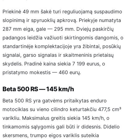
Priekinė 49 mm šakė turi reguliuojamą suspaudimo
slopinimą ir spyruoklių apkrovą. Priekyje numatyta
287 mm eiga, gale — 295 mm. Dviejų paskirčių
padangos leidžia važiuoti skirtingomis dangomis, o
standartinėje komplektacijoje yra žibintai, posūkių
signalai, garso signalas ir skaitmeninis prietaisų
skydelis. Pradinė kaina siekia 7 199 eurus, o
pristatymo mokestis — 460 eurų.
Beta 500 RS — 145 km/h
Beta 500 RS yra gatvėms pritaikytas enduro
motociklas su vieno cilindro keturtakčiu 477,5 cm³
varikliu. Maksimalus greitis siekia 145 km/h, o
tinkamomis sąlygomis gali būti ir didesnis. Didelio
skersmens, trumpo eigos variklis suteikia