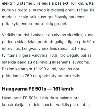
elektriniu starteriu jis leidžia pasiekti 161 km/h. Kai
kurie vairuotojai nurodo ir didesnį greitį, tačiau šis
modelis ir taip priklauso greičiausių gatvėms
pritaikytų enduro motociklų grupei.
Variklis turi dvi žvakes ir du alyvos siurblius, kurie
padeda sklandžiau perduoti galią ir ilgina priežiūros
intervalus. Lengvas vamzdinis rėmas užtikrina
tvirtumą ir gerą valdymą. 13,6 litro degalų bakas
suteikia daugiau galimybių ilgesnėms išvykoms.
Bazinė kaina yra 12 699 eurai, prie jos dar
pridedamas 750 eurų pristatymo mokestis.
Husqvarna FE 501s — 161 km/h
Husqvarna FE 501s išsiskiria subalansuota
konstrukcija ir didele sparta. Variklis pakreiptas