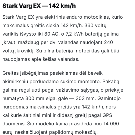
Stark Varg EX — 142 km/h
Stark Varg EX yra elektrinis enduro motociklas, kurio
maksimalus greitis siekia 142 km/h. 360 voltų
variklis išvysto iki 80 AG, o 7,2 kWh bateriją galima
įkrauti maždaug per dvi valandas naudojant 240
voltų įkroviklį. Su pilna baterija motociklas gali būti
naudojamas apie šešias valandas.
Greitas įsibėgėjimas pasiekiamas dėl beveik
akimirksniu perduodamo sukimo momento. Pakabą
galima reguliuoti pagal važiavimo sąlygas, o priekyje
numatyta 300 mm eiga, gale — 303 mm. Gamintojo
nurodomas maksimalus greitis yra 142 km/h, nors
kai kurie šaltiniai mini ir didesnį greitį pagal GPS
duomenis. Šio modelio kaina prasideda nuo 14 090
eurų, neskaičiuojant papildomų mokesčių.