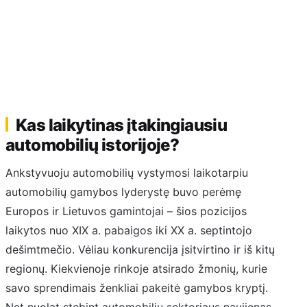
Kas laikytinas įtakingiausiu
automobilių istorijoje?
Ankstyvuoju automobilių vystymosi laikotarpiu
automobilių gamybos lyderystę buvo perėmę
Europos ir Lietuvos gamintojai – šios pozicijos
laikytos nuo XIX a. pabaigos iki XX a. septintojo
dešimtmečio. Vėliau konkurencija įsitvirtino ir iš kitų
regionų. Kiekvienoje rinkoje atsirado žmonių, kurie
savo sprendimais ženkliai pakeitė gamybos kryptį.
Net nuolat stebint automobilių sektoriaus naujienas,