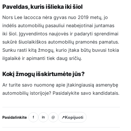
Paveldas, kuris išlieka iki šiol
Nors Lee Iacocca nėra gyvas nuo 2019 metų, jo
indėlis automobilių pasauliui neabejotinai juntamas
iki šiol. Įgyvendintos naujovės ir padaryti sprendimai
sukūrė šiuolaikiškos automobilių pramonės pamatus.
Sunku rasti kitą žmogų, kurio įtaka būtų buvusi tokia
ilgalaikė ir apimanti tiek daug sričių.
Kokį žmogų išskirtumėte jūs?
Ar turite savo nuomonę apie įtakingiausią asmenybę
automobilių istorijoje? Pasidalykite savo kandidatais.
Pasidalinkite
↗
Kopijuoti
f
in
@