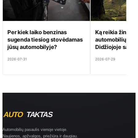
Per kiek laiko benzinas
Ką reikia žinoti 
sugenda tiesiog stovėdamas
automobilių kul
jūsų automobilyje?
Didžiojoje saloj
2026-07-31
2026-07-29
Automobilių pasaulis vienoje vietoje.
Naujienos, apžvalgos, priežiūra ir daugiau.