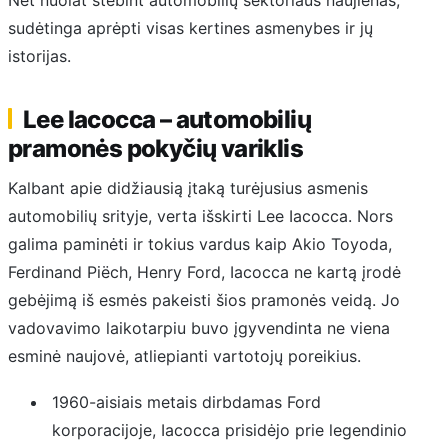
sudėtinga aprėpti visas kertines asmenybes ir jų
istorijas.
Lee Iacocca – automobilių
pramonės pokyčių variklis
Kalbant apie didžiausią įtaką turėjusius asmenis
automobilių srityje, verta išskirti Lee Iacocca. Nors
galima paminėti ir tokius vardus kaip Akio Toyoda,
Ferdinand Piëch, Henry Ford, Iacocca ne kartą įrodė
gebėjimą iš esmės pakeisti šios pramonės veidą. Jo
vadovavimo laikotarpiu buvo įgyvendinta ne viena
esminė naujovė, atliepianti vartotojų poreikius.
1960-aisiais metais dirbdamas Ford
korporacijoje, Iacocca prisidėjo prie legendinio