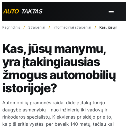
Pagrindinis
Straipsniai
Informaciniai straipsniai
Kas, jūsų manymu
Kas, jūsų manymu,
yra įtakingiausias
žmogus automobilių
istorijoje?
Automobilių pramonės raidai didelę įtaką turėjo
daugybė asmenybių – nuo inžinierių iki vadovų ir
rinkodaros specialistų. Kiekvienas prisidėjo prie to,
kaip ši sritis vystėsi per beveik 140 metų, tačiau kai