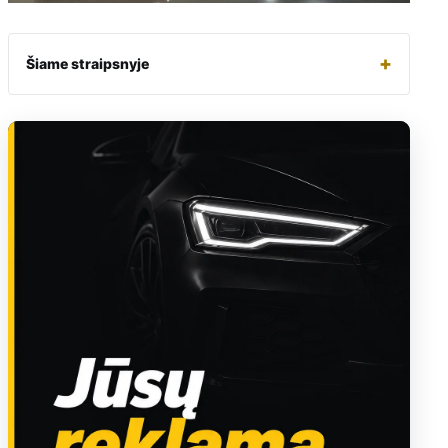
+
Šiame straipsnyje