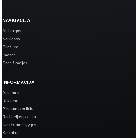
NAVIGACIJA
Apžvalgos
Naujienos
Priežiūra
Įmonės
Specifikacijos
INFORMACIJA
Apie mus
Reklama
Privatumo politika
Redakcijos politika
Naudojimo sąlygos
Kontaktai