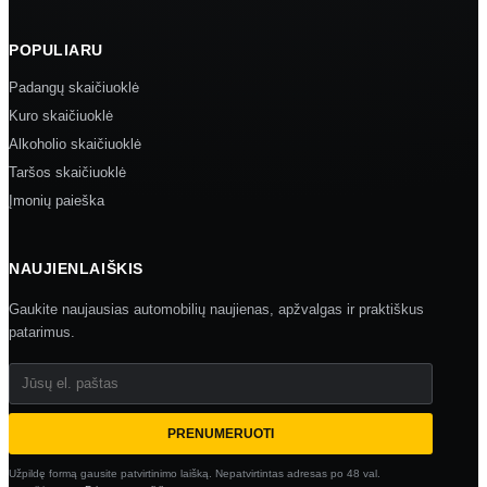
POPULIARU
Padangų skaičiuoklė
Kuro skaičiuoklė
Alkoholio skaičiuoklė
Taršos skaičiuoklė
Įmonių paieška
NAUJIENLAIŠKIS
Gaukite naujausias automobilių naujienas, apžvalgas ir praktiškus
patarimus.
Jūsų el. paštas
PRENUMERUOTI
Užpildę formą gausite patvirtinimo laišką. Nepatvirtintas adresas po 48 val.