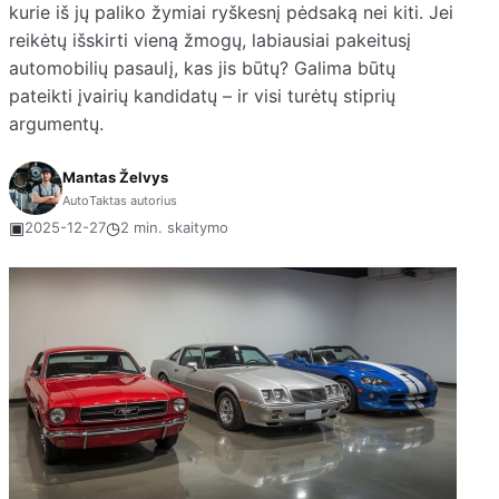
kurie iš jų paliko žymiai ryškesnį pėdsaką nei kiti. Jei
reikėtų išskirti vieną žmogų, labiausiai pakeitusį
automobilių pasaulį, kas jis būtų? Galima būtų
pateikti įvairių kandidatų – ir visi turėtų stiprių
argumentų.
Mantas Želvys
AutoTaktas autorius
▣
◷
2025-12-27
2 min. skaitymo