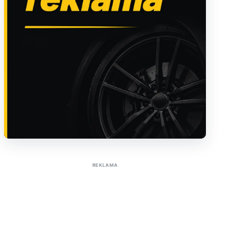
Sužinoti apie reklamą AutoTaktas portale
REKLAMA