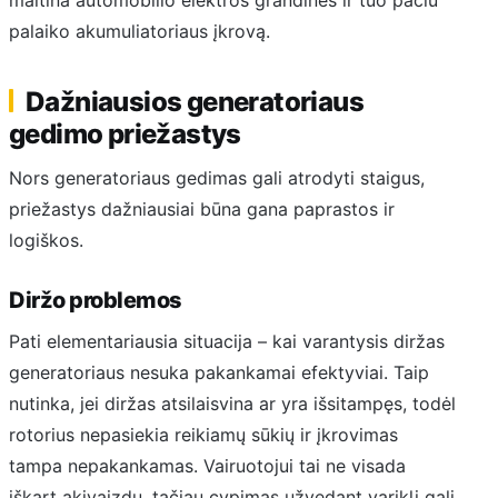
palaiko akumuliatoriaus įkrovą.
Dažniausios generatoriaus
gedimo priežastys
Nors generatoriaus gedimas gali atrodyti staigus,
priežastys dažniausiai būna gana paprastos ir
logiškos.
Diržo problemos
Pati elementariausia situacija – kai varantysis diržas
generatoriaus nesuka pakankamai efektyviai. Taip
nutinka, jei diržas atsilaisvina ar yra išsitampęs, todėl
rotorius nepasiekia reikiamų sūkių ir įkrovimas
tampa nepakankamas. Vairuotojui tai ne visada
iškart akivaizdu, tačiau cypimas užvedant variklį gali