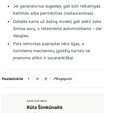
Jei generatorius sugedęs, gali būti reikalingas
keitimas arba perrinkimas (restauravimas).
Detalės kaina už dažną modelį gali siekti kelis
šimtus eurų, o retesniems automobiliams – dar
daugiau.
Pats remontas paprastai nėra ilgas, o
turintiems mechaninių įgūdžių kartais tai
įmanoma atlikti ir savarankiškai.
Pasidalinkite
↗
Kopijuoti
f
in
@
APIE AUTORIŲ
Rūta Šimkūnaitė