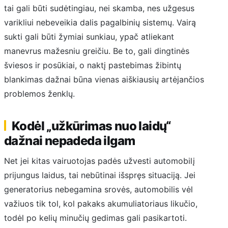
tai gali būti sudėtingiau, nei skamba, nes užgesus
varikliui nebeveikia dalis pagalbinių sistemų. Vairą
sukti gali būti žymiai sunkiau, ypač atliekant
manevrus mažesniu greičiu. Be to, gali dingtinės
šviesos ir posūkiai, o naktį pastebimas žibintų
blankimas dažnai būna vienas aiškiausių artėjančios
problemos ženklų.
Kodėl „užkūrimas nuo laidų“
dažnai nepadeda ilgam
Net jei kitas vairuotojas padės užvesti automobilį
prijungus laidus, tai nebūtinai išspręs situaciją. Jei
generatorius nebegamina srovės, automobilis vėl
važiuos tik tol, kol pakaks akumuliatoriaus likučio,
todėl po kelių minučių gedimas gali pasikartoti.