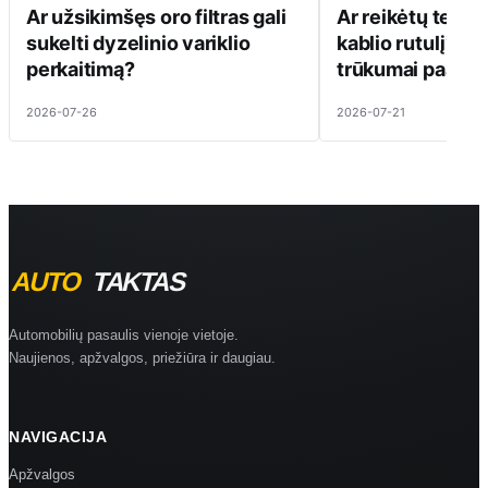
Ar užsikimšęs oro filtras gali
Ar reikėtų tepti
sukelti dyzelinio variklio
kablio rutulį? Pr
perkaitimą?
trūkumai paaiški
2026-07-26
2026-07-21
Automobilių pasaulis vienoje vietoje.
Naujienos, apžvalgos, priežiūra ir daugiau.
NAVIGACIJA
Apžvalgos