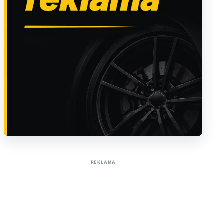
Sužinoti apie reklamą AutoTaktas portale
REKLAMA