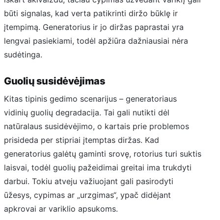
būti signalas, kad verta patikrinti diržo būklę ir
įtempimą. Generatorius ir jo diržas paprastai yra
lengvai pasiekiami, todėl apžiūra dažniausiai nėra
sudėtinga.
Guolių susidėvėjimas
Kitas tipinis gedimo scenarijus – generatoriaus
vidinių guolių degradacija. Tai gali nutikti dėl
natūralaus susidėvėjimo, o kartais prie problemos
prisideda per stipriai įtemptas diržas. Kad
generatorius galėtų gaminti srovę, rotorius turi suktis
laisvai, todėl guolių pažeidimai greitai ima trukdyti
darbui. Tokiu atveju važiuojant gali pasirodyti
ūžesys, cypimas ar „urzgimas“, ypač didėjant
apkrovai ar variklio apsukoms.