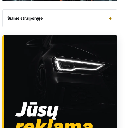
+
Šiame straipsnyje