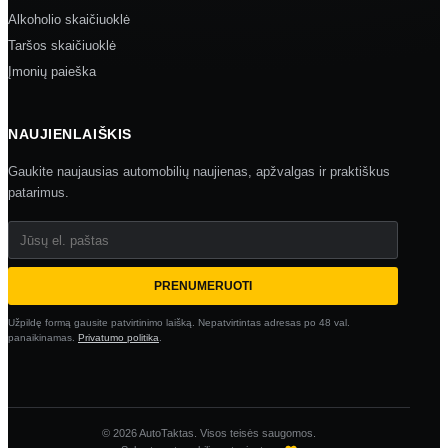
Alkoholio skaičiuoklė
Taršos skaičiuoklė
Įmonių paieška
NAUJIENLAIŠKIS
Gaukite naujausias automobilių naujienas, apžvalgas ir praktiškus
patarimus.
Jūsų el. paštas
PRENUMERUOTI
Užpildę formą gausite patvirtinimo laišką. Nepatvirtintas adresas po 48 val.
panaikinamas.
Privatumo politika
.
© 2026 AutoTaktas. Visos teisės saugomos.