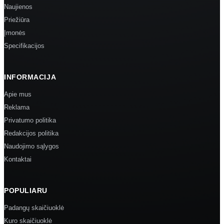
Naujienos
Priežiūra
Įmonės
Specifikacijos
INFORMACIJA
Apie mus
Reklama
Privatumo politika
Redakcijos politika
Naudojimo sąlygos
Kontaktai
POPULIARU
Padangų skaičiuoklė
Kuro skaičiuoklė