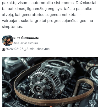
pakaktų visoms automobilio sistemoms. Dažniausiai
tai patikimas, ilgaamžis įrenginys, tačiau pasitaiko
atvejų, kai generatorius sugenda netikėtai ir
vairuojant sukelia greitai progresuojančius gedimo
simptomus.
Rūta Šimkūnaitė
AutoTaktas autorius
▣
◷
2026-02-26
3 min. skaitymo