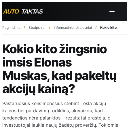
Pagrindinis
Straipsniai
Informaciniai straipsniai
Kokio kito žingsn
Kokio kito žingsnio
imsis Elonas
Muskas, kad pakeltų
akcijų kainą?
Pastaruosius kelis mėnesius stebint Tesla akcijų
kainos bei pardavimų rodiklius, akivaizdu, kad
tendencijos nėra palankios – rezultatai prastėja, o
investuotojai laukia naujų žadėtų proveržių. Tokiomis