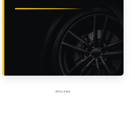
Sužinoti apie reklamą AutoTaktas portale
REKLAMA