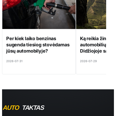
Per kiek laiko benzinas
Ką reikia žinoti 
sugenda tiesiog stovėdamas
automobilių kul
jūsų automobilyje?
Didžiojoje saloj
2026-07-31
2026-07-29