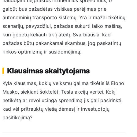
naudojant neįprastus inžinerinius sprendimus, o
galbūt bus pažadėtas visiškas perėjimas prie
autonominių transporto sistemų. Yra ir mažai tikėtinų
scenarijų, pavyzdžiui, pažadas sukurti laiko mašiną,
kuri gebėtų keliauti tik į ateitį. Svarbiausia, kad
pažadas būtų pakankamai skambus, jog paskatintų
rinkos optimizmą ir susidomėjimą.
Klausimas skaitytojams
Kyla klausimas, kokių veiksmų galima tikėtis iš Elono
Musko, siekiant šoktelėti Tesla akcijų vertei. Kokį
netikėtą ar revoliucingą sprendimą jis gali pasirinkti,
kad vėl pritrauktų viešą dėmesį ir investuotojų
pasitikėjimą?