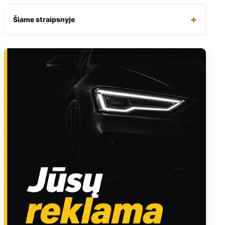
+
Šiame straipsnyje