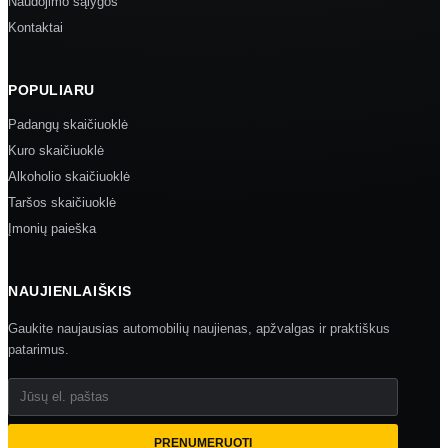
Naudojimo sąlygos
Kontaktai
POPULIARU
Padangų skaičiuoklė
Kuro skaičiuoklė
Alkoholio skaičiuoklė
Taršos skaičiuoklė
Įmonių paieška
NAUJIENLAIŠKIS
Gaukite naujausias automobilių naujienas, apžvalgas ir praktiškus
patarimus.
Jūsų el. paštas
PRENUMERUOTI