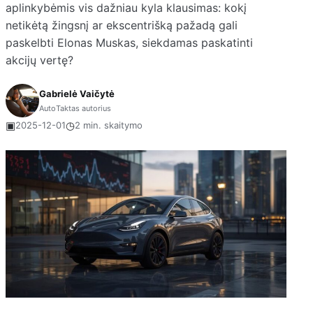
aplinkybėmis vis dažniau kyla klausimas: kokį
netikėtą žingsnį ar ekscentrišką pažadą gali
paskelbti Elonas Muskas, siekdamas paskatinti
akcijų vertę?
Gabrielė Vaičytė
AutoTaktas autorius
▣
◷
2025-12-01
2 min. skaitymo