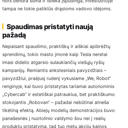
nors bendra suma ir išlieka įspūdinga, investuotojai
tampa ne tokie patiklūs drąsioms vadovo idėjoms.
Spaudimas pristatyti naują
pažadą
Nepaisant spaudimo, praktiškų ir aiškiai apibrėžtų
sprendimų, tokio masto įmonė kaip Tesla neretai
imasi didelio atgarsio sulaukiančių viešųjų ryšių
kampanijų. Remiantis ankstesniais pavyzdžiais –
pavyzdžiui, praėjusį rudenį vykusiame „We, Robot“
renginyje, kai buvo pristatytas tariamai autonominis
„Cybercab“ ir estetiškai patrauklus, bet praktiškumo
stokojantis „Robovan“ – pažadai nebūtinai atneša
tikėtiną efektą. Abiejų modelių demonstracijos buvo
panašesnės į nuotolinio valdymo šou nei į realių
produktų pristatymą, tad tuo metu akcijų kainos