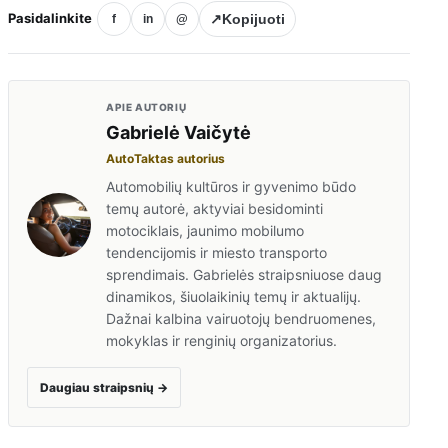
Pasidalinkite
↗
Kopijuoti
f
in
@
APIE AUTORIŲ
Gabrielė Vaičytė
AutoTaktas autorius
Automobilių kultūros ir gyvenimo būdo
temų autorė, aktyviai besidominti
motociklais, jaunimo mobilumo
tendencijomis ir miesto transporto
sprendimais. Gabrielės straipsniuose daug
dinamikos, šiuolaikinių temų ir aktualijų.
Dažnai kalbina vairuotojų bendruomenes,
mokyklas ir renginių organizatorius.
Daugiau straipsnių
→