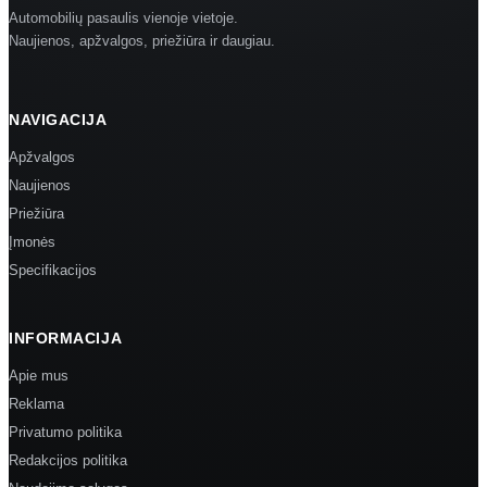
Automobilių pasaulis vienoje vietoje.
Naujienos, apžvalgos, priežiūra ir daugiau.
NAVIGACIJA
Apžvalgos
Naujienos
Priežiūra
Įmonės
Specifikacijos
INFORMACIJA
Apie mus
Reklama
Privatumo politika
Redakcijos politika