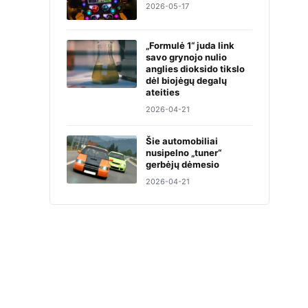
2026-05-17
„Formulė 1“ juda link
savo grynojo nulio
anglies dioksido tikslo
dėl biojėgų degalų
ateities
2026-04-21
Šie automobiliai
nusipelno „tuner“
gerbėjų dėmesio
2026-04-21