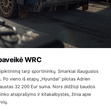
 paveikė WRC
asipiktinimą tarp sportininkų. Smarkiai išaugusios
 Po vieno iš etapų „Hyundai“ pilotas Adrien
baustas 32 200 Eur suma. Nors didžioji baudos
inko atsiprašymo ir kitakalbystės, žinia apie
vių.