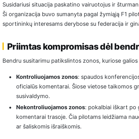
Susidariusi situacija paskatino vairuotojus ir šturman
Ši organizacija buvo sumanyta pagal žymiąją F1 pilot
sportininkų interesams derybose su federacija ir ginan
Priimtas kompromisas dėl bendr
Bendru susitarimu patikslintos zonos, kuriose galios 
Kontroliuojamos zonos
: spaudos konferencijos,
oficialūs komentarai. Šiose vietose taikomos gr
susivaldymo.
Nekontroliuojamos zonos
: pokalbiai iškart po
komentarai trasoje. Čia pilotams leidžiama naud
ar šaliskomis išraiškomis.