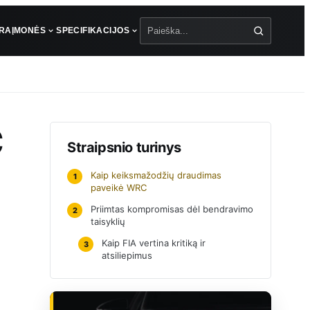
ŪRA
ĮMONĖS
SPECIFIKACIJOS
Paieška
C
Straipsnio turinys
Kaip keiksmažodžių draudimas
1
paveikė WRC
Priimtas kompromisas dėl bendravimo
2
taisyklių
Kaip FIA vertina kritiką ir
3
atsiliepimus