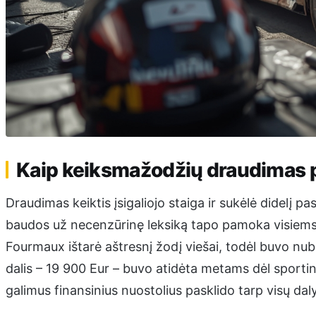
Kaip keiksmažodžių draudimas
Draudimas keiktis įsigaliojo staiga ir sukėlė didelį p
baudos už necenzūrinę leksiką tapo pamoka visiems.
Fourmaux ištarė aštresnį žodį viešai, todėl buvo nu
dalis – 19 900 Eur – buvo atidėta metams dėl sportin
galimus finansinius nuostolius pasklido tarp visų daly