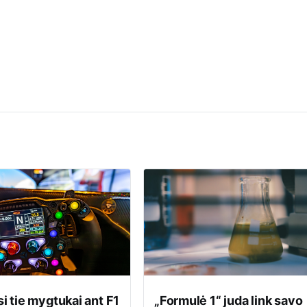
si tie mygtukai ant F1
„Formulė 1“ juda link savo