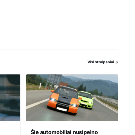
Visi straipsniai
→
Šie automobiliai nusipelno