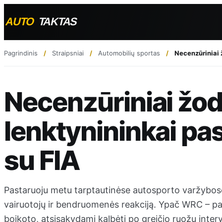
Pagrindinis
Straipsniai
Automobilių sportas
Necenzūriniai 
Necenzūriniai žod
lenktynininkai p
su FIA
Pastaruoju metu tarptautinėse autosporto varžybose
vairuotojų ir bendruomenės reakciją. Ypač WRC – pas
boikoto, atsisakydami kalbėti po greičio ruožų inter