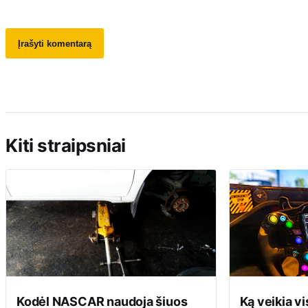
Kiti straipsniai
Kodėl NASCAR naudoja šiuos
Ką veikia vi