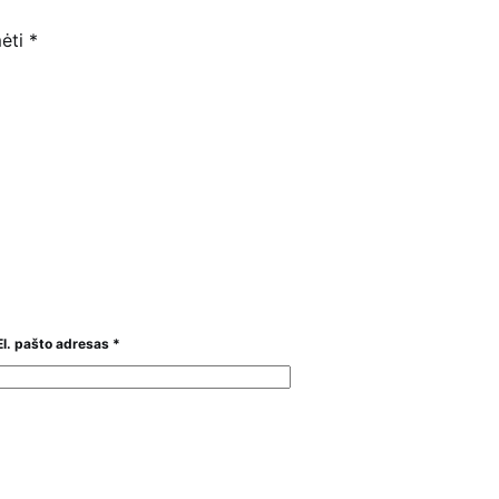
mėti
*
El. pašto adresas
*