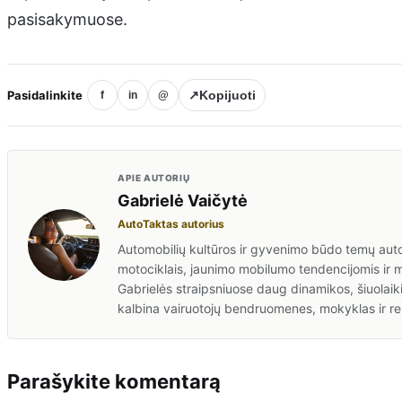
pasisakymuose.
Pasidalinkite
↗
Kopijuoti
f
in
@
APIE AUTORIŲ
Gabrielė Vaičytė
AutoTaktas autorius
Automobilių kultūros ir gyvenimo būdo temų auto
motociklais, jaunimo mobilumo tendencijomis ir 
Gabrielės straipsniuose daug dinamikos, šiuolaiki
kalbina vairuotojų bendruomenes, mokyklas ir re
Parašykite komentarą