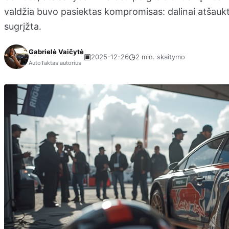
valdžia buvo pasiektas kompromisas: dalinai atšaukta
sugrįžta.
Gabrielė Vaičytė
▣
◷
2025-12-26
2 min. skaitymo
AutoTaktas autorius