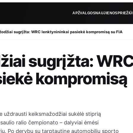
APŽVALGOS
NAUJIENOS
PRIEŽI
žodžiai sugrįžta: WRC lenktynininkai pasiekė kompromisą su FIA
žiai sugrįžta: WR
asiekė kompromisą
 uždrausti keiksmažodžiai sukėlė stiprią
aulio ralio čempionato – dalyviai ėmėsi
viu. Po derybų su tarptautine automobilių sporto