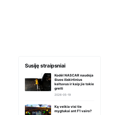
Susiję straipsniai
Kodėl NASCAR naudoja
šiuos išskirtinius
keltuvus ir kaip jie tokie
greiti
2026-05-19
Ką veikia visi tie
mygtukai ant F1 vairo?