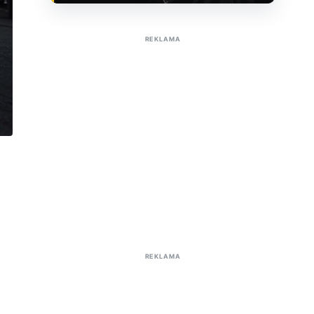
Sužinoti apie reklamą AutoTaktas portale
REKLAMA
REKLAMA