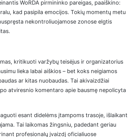
einantis WoRDA pirmininko pareigas, paaiškino:
atūralu, kad pasipila emocijos. Tokių momentų metu
l nuspręsta nekontroliuojamose zonose elgtis
itas.
as, kritikuoti varžybų teisėjus ir organizatorius
ausimu lieka labai aiškios – bet koks neigiamos
audas ar kitas nuobaudas. Tai akivaizdžiai
m po atviresnio komentaro apie bausmę nepolicyta
eaguoti esant didelėms įtampoms trasoje, išlaikant
aujama. Tai laikomas žingsniu, padedant geriau
inant profesionalų įvaizdį oficialiuose