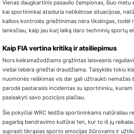
Vienas daugkartinis pasaulio čempionas, šiuo metu 
kai sportininkai atsiduria netikėtose situacijose, n
kalbos kontrolės griežtinimas nėra tikslingas, todė
lanksčiau, kaip jau kurį laiką daro techninių sportų el
Kaip FIA vertina kritiką ir atsiliepimus
Nors keiksmažodžiams grąžintas laisvesnis reguliavim
viešai tebėra griežtai draudžiama. Taisyklės tokiu kl
nuomonės reiškimas vis dar gali užtraukti nemažas b
parodė pastarasis incidentas su sportininku, kuria
pasisakyti savo pozicijos plačiau.
Šie pokyčiai WRC leidžia sportininkams natūraliau r
pagarbą bendravimo kultūrai ten, kur to iš jų reikal
suprasti tikrąsias sporto emocijas žiūrovams ir užtikr