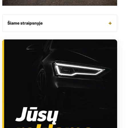
+
Šiame straipsnyje