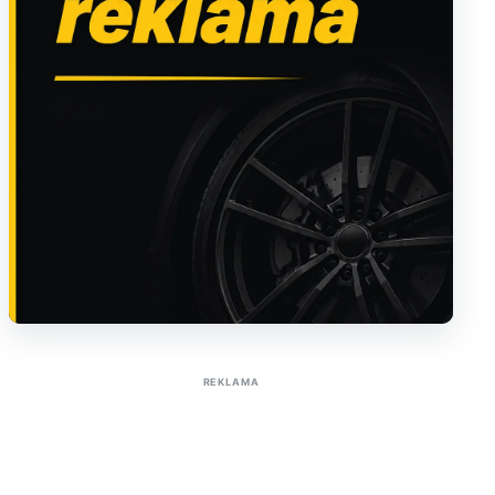
Sužinoti apie reklamą AutoTaktas portale
REKLAMA