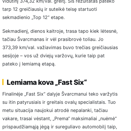
vidutinį 374,32 km/val. greitį. Šis rezultatas pateko
tarp 12 greičiausių ir suteikė teisę startuoti
sekmadienio „Top 12“ etape.
Sekmadienį, dienos kaitroje, trasa tapo kiek lėtesnė,
tačiau Švarcmanas ir vėl prasibrovė toliau. Jo
373,39 km/val. važiavimas buvo trečias greičiausias
sesijoje – vos už dviejų varžovų, kurie taip pat
pateko į lemiamą etapą.
Lemiama kova „Fast Six“
Finalinėje „Fast Six“ dalyje Švarcmanui teko varžytis
su itin patyrusiais ir greitais ovalų specialistais. Tuo
metu situacija naujokui atrodė nepalanki, tačiau
vakare, trasai vėstant, „Prema“ maksimaliai „nuėmė“
prispaudžiamąją jėgą ir sureguliavo automobilį taip,