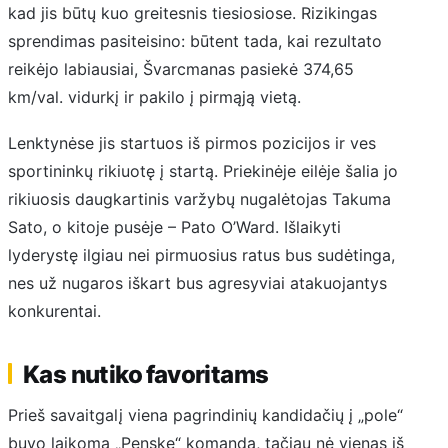
kad jis būtų kuo greitesnis tiesiosiose. Rizikingas
sprendimas pasiteisino: būtent tada, kai rezultato
reikėjo labiausiai, Švarcmanas pasiekė 374,65
km/val. vidurkį ir pakilo į pirmąją vietą.
Lenktynėse jis startuos iš pirmos pozicijos ir ves
sportininkų rikiuotę į startą. Priekinėje eilėje šalia jo
rikiuosis daugkartinis varžybų nugalėtojas Takuma
Sato, o kitoje pusėje – Pato O’Ward. Išlaikyti
lyderystę ilgiau nei pirmuosius ratus bus sudėtinga,
nes už nugaros iškart bus agresyviai atakuojantys
konkurentai.
Kas nutiko favoritams
Prieš savaitgalį viena pagrindinių kandidačių į „pole“
buvo laikoma „Penske“ komanda, tačiau nė vienas iš