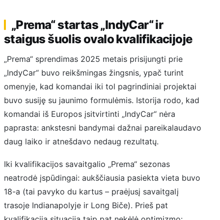
„Prema“ startas „IndyCar“ ir
staigus šuolis ovalo kvalifikacijoje
„Prema“ sprendimas 2025 metais prisijungti prie
„IndyCar“ buvo reikšmingas žingsnis, ypač turint
omenyje, kad komandai iki tol pagrindiniai projektai
buvo susiję su jaunimo formulėmis. Istorija rodo, kad
komandai iš Europos įsitvirtinti „IndyCar“ nėra
paprasta: ankstesni bandymai dažnai pareikalaudavo
daug laiko ir atnešdavo nedaug rezultatų.
Iki kvalifikacijos savaitgalio „Prema“ sezonas
neatrodė įspūdingai: aukščiausia pasiekta vieta buvo
18-a (tai pavyko du kartus – praėjusį savaitgalį
trasoje Indianapolyje ir Long Biče). Prieš pat
kvalifikaciją situacija taip pat nekėlė optimizmo: