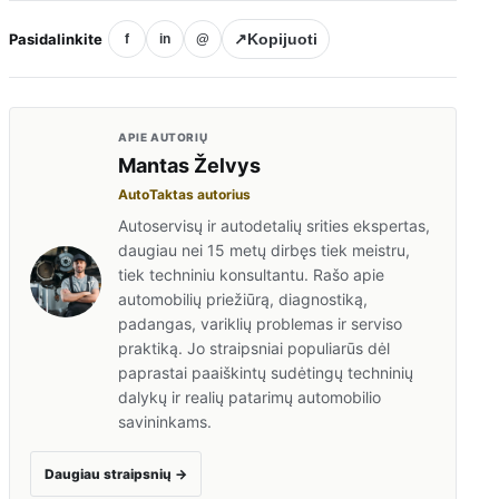
Pasidalinkite
↗
Kopijuoti
f
in
@
APIE AUTORIŲ
Mantas Želvys
AutoTaktas autorius
Autoservisų ir autodetalių srities ekspertas,
daugiau nei 15 metų dirbęs tiek meistru,
tiek techniniu konsultantu. Rašo apie
automobilių priežiūrą, diagnostiką,
padangas, variklių problemas ir serviso
praktiką. Jo straipsniai populiarūs dėl
paprastai paaiškintų sudėtingų techninių
dalykų ir realių patarimų automobilio
savininkams.
Daugiau straipsnių
→