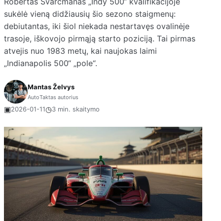
Robertas Švarcmanas „Indy 500“ kvalifikacijoje
sukėlė vieną didžiausių šio sezono staigmenų:
debiutantas, iki šiol niekada nestartavęs ovalinėje
trasoje, iškovojo pirmąją starto poziciją. Tai pirmas
atvejis nuo 1983 metų, kai naujokas laimi
„Indianapolis 500“ „pole“.
Mantas Želvys
AutoTaktas autorius
▣
◷
2026-01-11
3 min. skaitymo