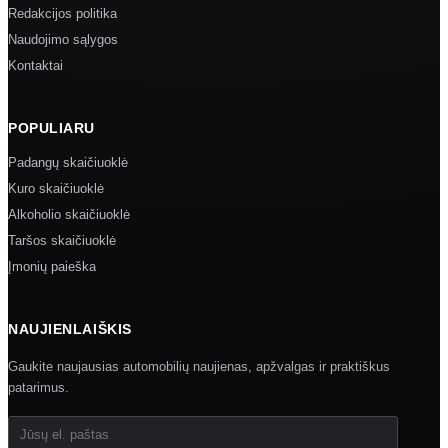
Redakcijos politika
Naudojimo sąlygos
Kontaktai
POPULIARU
Padangų skaičiuoklė
Kuro skaičiuoklė
Alkoholio skaičiuoklė
Taršos skaičiuoklė
Įmonių paieška
NAUJIENLAIŠKIS
Gaukite naujausias automobilių naujienas, apžvalgas ir praktiškus
patarimus.
Jūsų el. paštas