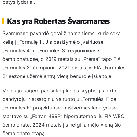
patys lyderiai.
Kas yra Robertas Švarcmanas
Švarcmano pavardė gerai žinoma tiems, kurie seka
kelią į „Formulę 1“. Jis pasižymėjo įvairiuose
„Formulės 4“ ir „Formulės 3“ regioniniuose
čempionatuose, o 2019 metais su „Prema“ tapo FIA
„Formulės 3“ čempionu. 2021-aisiais jis FIA „Formulės
2“ sezone užėmė antrą vietą bendroje įskaitoje.
Vėliau jo karjera pasisuko į kelias kryptis: jis dirbo
bandytoju ir atsarginiu vairuotoju „Formulės 1“ bei
„Formulės E“ projektuose, o ištvermės lenktynėse
startavo su „Ferrari 499P“ hiperautomobiliu FIA WEC
čempionate. 2024 metais jis netgi laimėjo vieną šio
čempionato etapą.