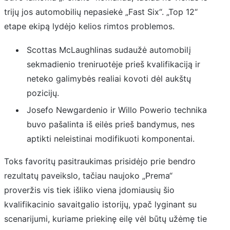
trijų jos automobilių nepasiekė „Fast Six“. „Top 12“
etape ekipą lydėjo kelios rimtos problemos.
Scottas McLaughlinas sudaužė automobilį
sekmadienio treniruotėje prieš kvalifikaciją ir
neteko galimybės realiai kovoti dėl aukštų
pozicijų.
Josefo Newgardenio ir Willo Powerio technika
buvo pašalinta iš eilės prieš bandymus, nes
aptikti neleistinai modifikuoti komponentai.
Toks favoritų pasitraukimas prisidėjo prie bendro
rezultatų paveikslo, tačiau naujoko „Prema“
proveržis vis tiek išliko viena įdomiausių šio
kvalifikacinio savaitgalio istorijų, ypač lyginant su
scenarijumi, kuriame priekinę eilę vėl būtų užėmę tie