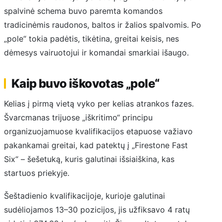
spalvinė schema buvo paremta komandos
tradicinėmis raudonos, baltos ir žalios spalvomis. Po
„pole“ tokia padėtis, tikėtina, greitai keisis, nes
dėmesys vairuotojui ir komandai smarkiai išaugo.
Kaip buvo iškovotas „pole“
Kelias į pirmą vietą vyko per kelias atrankos fazes.
Švarcmanas trijuose „iškritimo“ principu
organizuojamuose kvalifikacijos etapuose važiavo
pakankamai greitai, kad patektų į „Firestone Fast
Six“ – šešetuką, kuris galutinai išsiaiškina, kas
startuos priekyje.
Šeštadienio kvalifikacijoje, kurioje galutinai
sudėliojamos 13–30 pozicijos, jis užfiksavo 4 ratų