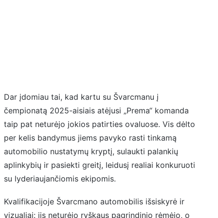
Dar įdomiau tai, kad kartu su Švarcmanu į
čempionatą 2025-aisiais atėjusi „Prema“ komanda
taip pat neturėjo jokios patirties ovaluose. Vis dėlto
per kelis bandymus jiems pavyko rasti tinkamą
automobilio nustatymų kryptį, sulaukti palankių
aplinkybių ir pasiekti greitį, leidusį realiai konkuruoti
su lyderiaujančiomis ekipomis.
Kvalifikacijoje Švarcmano automobilis išsiskyrė ir
vizualiai: jis neturėjo ryškaus pagrindinio rėmėjo, o