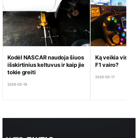
Kodėl NASCAR naudoja šiuos
Ką veikia visi ti
išskirtinius keltuvus ir kaip jie
F1 vairo?
tokie greiti
2026-05-17
2026-05-19