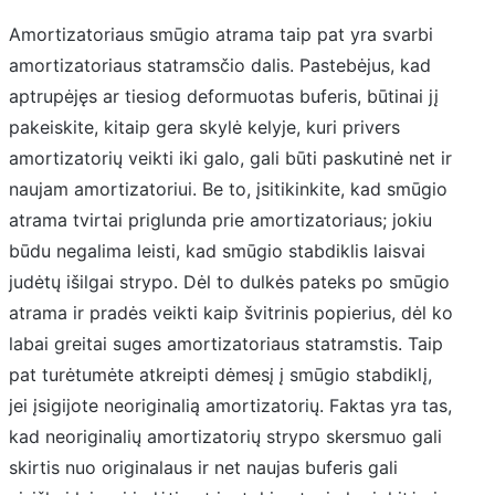
Amortizatoriaus smūgio atrama taip pat yra svarbi
amortizatoriaus statramsčio dalis. Pastebėjus, kad
aptrupėjęs ar tiesiog deformuotas buferis, būtinai jį
pakeiskite, kitaip gera skylė kelyje, kuri privers
amortizatorių veikti iki galo, gali būti paskutinė net ir
naujam amortizatoriui. Be to, įsitikinkite, kad smūgio
atrama tvirtai priglunda prie amortizatoriaus; jokiu
būdu negalima leisti, kad smūgio stabdiklis laisvai
judėtų išilgai strypo. Dėl to dulkės pateks po smūgio
atrama ir pradės veikti kaip švitrinis popierius, dėl ko
labai greitai suges amortizatoriaus statramstis. Taip
pat turėtumėte atkreipti dėmesį į smūgio stabdiklį,
jei įsigijote neoriginalią amortizatorių. Faktas yra tas,
kad neoriginalių amortizatorių strypo skersmuo gali
skirtis nuo originalaus ir net naujas buferis gali