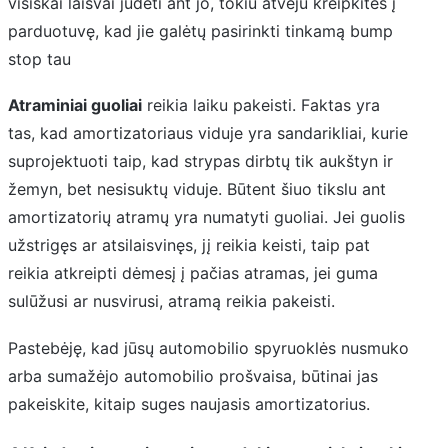
visiškai laisvai judėti ant jo, tokiu atveju kreipkitės į
parduotuvę, kad jie galėtų pasirinkti tinkamą bump
stop tau
Atraminiai guoliai
reikia laiku pakeisti. Faktas yra
tas, kad amortizatoriaus viduje yra sandarikliai, kurie
suprojektuoti taip, kad strypas dirbtų tik aukštyn ir
žemyn, bet nesisuktų viduje. Būtent šiuo tikslu ant
amortizatorių atramų yra numatyti guoliai. Jei guolis
užstrigęs ar atsilaisvinęs, jį reikia keisti, taip pat
reikia atkreipti dėmesį į pačias atramas, jei guma
sulūžusi ar nusvirusi, atramą reikia pakeisti.
Pastebėję, kad jūsų automobilio spyruoklės nusmuko
arba sumažėjo automobilio prošvaisa, būtinai jas
pakeiskite, kitaip suges naujasis amortizatorius.