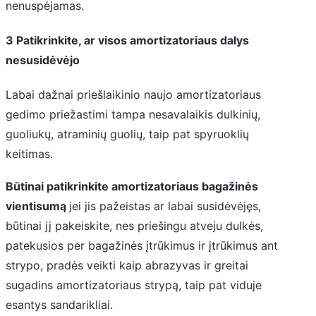
nenuspėjamas.
3 Patikrinkite, ar visos amortizatoriaus dalys
nesusidėvėjo
Labai dažnai priešlaikinio naujo amortizatoriaus
gedimo priežastimi tampa nesavalaikis dulkinių,
guoliukų, atraminių guolių, taip pat spyruoklių
keitimas.
Būtinai patikrinkite amortizatoriaus bagažinės
vientisumą
jei jis pažeistas ar labai susidėvėjęs,
būtinai jį pakeiskite, nes priešingu atveju dulkės,
patekusios per bagažinės įtrūkimus ir įtrūkimus ant
strypo, pradės veikti kaip abrazyvas ir greitai
sugadins amortizatoriaus strypą, taip pat viduje
esantys sandarikliai.