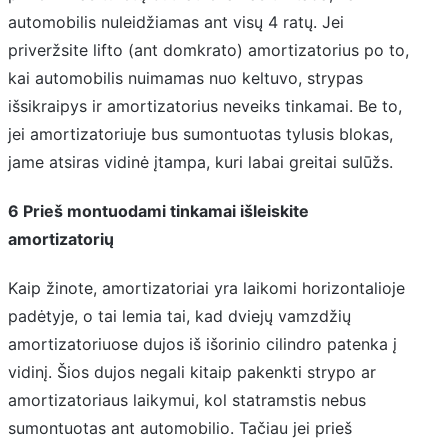
automobilis nuleidžiamas ant visų 4 ratų. Jei
priveržsite lifto (ant domkrato) amortizatorius po to,
kai automobilis nuimamas nuo keltuvo, strypas
išsikraipys ir amortizatorius neveiks tinkamai. Be to,
jei amortizatoriuje bus sumontuotas tylusis blokas,
jame atsiras vidinė įtampa, kuri labai greitai sulūžs.
6 Prieš montuodami tinkamai išleiskite
amortizatorių
Kaip žinote, amortizatoriai yra laikomi horizontalioje
padėtyje, o tai lemia tai, kad dviejų vamzdžių
amortizatoriuose dujos iš išorinio cilindro patenka į
vidinį. Šios dujos negali kitaip pakenkti strypo ar
amortizatoriaus laikymui, kol statramstis nebus
sumontuotas ant automobilio. Tačiau jei prieš