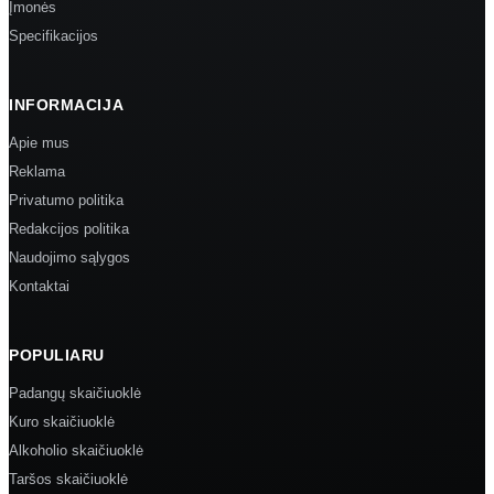
Įmonės
Specifikacijos
INFORMACIJA
Apie mus
Reklama
Privatumo politika
Redakcijos politika
Naudojimo sąlygos
Kontaktai
POPULIARU
Padangų skaičiuoklė
Kuro skaičiuoklė
Alkoholio skaičiuoklė
Taršos skaičiuoklė