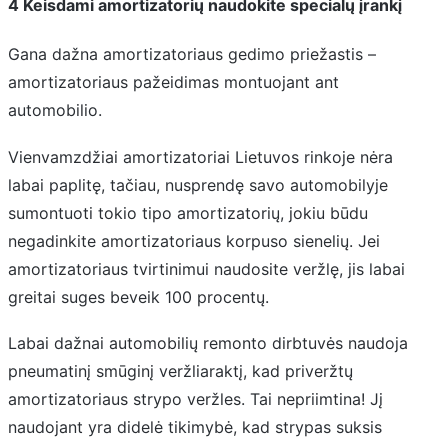
4 Keisdami amortizatorių naudokite specialų įrankį
Gana dažna amortizatoriaus gedimo priežastis –
amortizatoriaus pažeidimas montuojant ant
automobilio.
Vienvamzdžiai amortizatoriai Lietuvos rinkoje nėra
labai paplitę, tačiau, nusprendę savo automobilyje
sumontuoti tokio tipo amortizatorių, jokiu būdu
negadinkite amortizatoriaus korpuso sienelių. Jei
amortizatoriaus tvirtinimui naudosite veržlę, jis labai
greitai suges beveik 100 procentų.
Labai dažnai automobilių remonto dirbtuvės naudoja
pneumatinį smūginį veržliaraktį, kad priveržtų
amortizatoriaus strypo veržles. Tai nepriimtina! Jį
naudojant yra didelė tikimybė, kad strypas suksis