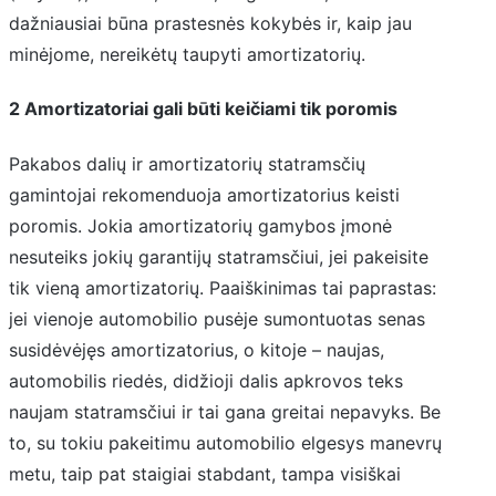
dažniausiai būna prastesnės kokybės ir, kaip jau
minėjome, nereikėtų taupyti amortizatorių.
2 Amortizatoriai gali būti keičiami tik poromis
Pakabos dalių ir amortizatorių statramsčių
gamintojai rekomenduoja amortizatorius keisti
poromis. Jokia amortizatorių gamybos įmonė
nesuteiks jokių garantijų statramsčiui, jei pakeisite
tik vieną amortizatorių. Paaiškinimas tai paprastas:
jei vienoje automobilio pusėje sumontuotas senas
susidėvėjęs amortizatorius, o kitoje – naujas,
automobilis riedės, didžioji dalis apkrovos teks
naujam statramsčiui ir tai gana greitai nepavyks. Be
to, su tokiu pakeitimu automobilio elgesys manevrų
metu, taip pat staigiai stabdant, tampa visiškai