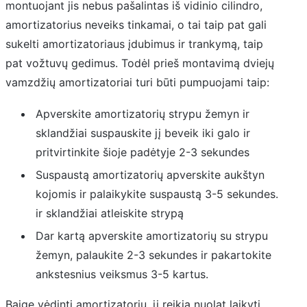
montuojant jis nebus pašalintas iš vidinio cilindro,
amortizatorius neveiks tinkamai, o tai taip pat gali
sukelti amortizatoriaus įdubimus ir trankymą, taip
pat vožtuvų gedimus. Todėl prieš montavimą dviejų
vamzdžių amortizatoriai turi būti pumpuojami taip:
Apverskite amortizatorių strypu žemyn ir
sklandžiai suspauskite jį beveik iki galo ir
pritvirtinkite šioje padėtyje 2-3 sekundes
Suspaustą amortizatorių apverskite aukštyn
kojomis ir palaikykite suspaustą 3-5 sekundes.
ir sklandžiai atleiskite strypą
Dar kartą apverskite amortizatorių su strypu
žemyn, palaukite 2-3 sekundes ir pakartokite
ankstesnius veiksmus 3-5 kartus.
Baigę vėdinti amortizatorių, jį reikia nuolat laikyti