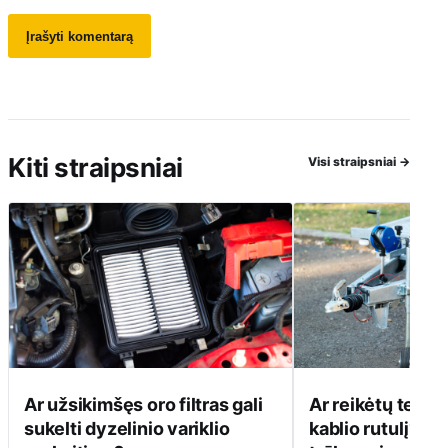
Kiti straipsniai
Visi straipsniai
→
Ar užsikimšęs oro filtras gali
Ar reikėtų tepti
sukelti dyzelinio variklio
kablio rutulį? Pr