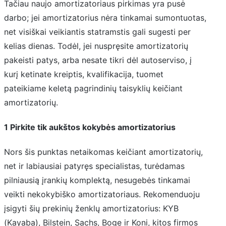
Tačiau naujo amortizatoriaus pirkimas yra pusė
darbo; jei amortizatorius nėra tinkamai sumontuotas,
net visiškai veikiantis statramstis gali sugesti per
kelias dienas. Todėl, jei nuspręsite amortizatorių
pakeisti patys, arba nesate tikri dėl autoserviso, į
kurį ketinate kreiptis, kvalifikacija, tuomet
pateikiame keletą pagrindinių taisyklių keičiant
amortizatorių.
1 Pirkite tik aukštos kokybės amortizatorius
Nors šis punktas netaikomas keičiant amortizatorių,
net ir labiausiai patyręs specialistas, turėdamas
pilniausią įrankių komplektą, nesugebės tinkamai
veikti nekokybiško amortizatoriaus. Rekomenduoju
įsigyti šių prekinių ženklų amortizatorius: KYB
(Kayaba), Bilstein, Sachs, Boge ir Koni, kitos firmos