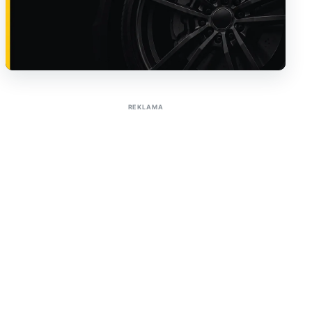
Sužinoti apie reklamą AutoTaktas portale
REKLAMA