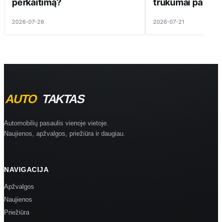
perkaitimą?
trūkumai paaiški
2026-07-26
2026-07-21
Automobilių pasaulis vienoje vietoje.
Naujienos, apžvalgos, priežiūra ir daugiau.
NAVIGACIJA
Apžvalgos
Naujienos
Priežiūra