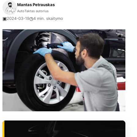
Mantas Petrauskas
AutoTaktas autorius
▣
◷
2024-03-19
4 min. skaitymo