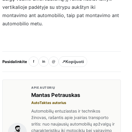
vertikalioje padėtyje su strypu aukštyn iki
montavimo ant automobilio, taip pat montavimo ant
automobilio metu.
Pasidalinkite
↗
Kopijuoti
f
in
@
APIE AUTORIŲ
Mantas Petrauskas
AutoTaktas autorius
Automobilių entuziastas ir technikos
žinovas, rašantis apie įvairias transporto
sritis: nuo naujausių automobilių apžvalgų ir
charakteristikų iki motociklų bei vairavimo