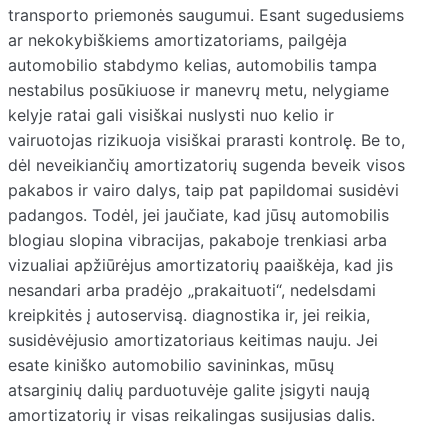
transporto priemonės saugumui. Esant sugedusiems
ar nekokybiškiems amortizatoriams, pailgėja
automobilio stabdymo kelias, automobilis tampa
nestabilus posūkiuose ir manevrų metu, nelygiame
kelyje ratai gali visiškai nuslysti nuo kelio ir
vairuotojas rizikuoja visiškai prarasti kontrolę. Be to,
dėl neveikiančių amortizatorių sugenda beveik visos
pakabos ir vairo dalys, taip pat papildomai susidėvi
padangos. Todėl, jei jaučiate, kad jūsų automobilis
blogiau slopina vibracijas, pakaboje trenkiasi arba
vizualiai apžiūrėjus amortizatorių paaiškėja, kad jis
nesandari arba pradėjo „prakaituoti“, nedelsdami
kreipkitės į autoservisą. diagnostika ir, jei reikia,
susidėvėjusio amortizatoriaus keitimas nauju. Jei
esate kiniško automobilio savininkas, mūsų
atsarginių dalių parduotuvėje galite įsigyti naują
amortizatorių ir visas reikalingas susijusias dalis.