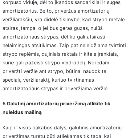
korpuso viduje, dėl to įkandos sandarikliai ir suges
amortizatorius. Be to, priveržus amortizatorių
veržliarakčiu, yra didelė tikimybė, kad strypo metale
atsiras įtampa, o jei bus geras guzas, nulūš
amortizatoriaus strypas, dėl ko gali atsirasti
nelaimingas atsitikimas. Taip pat neleidžiama tvirtinti
strypo replėmis, dujiniais raktais ir kitais įrankiais,
kurie gali pažeisti strypo veidrodėlį. Norėdami
priveržti veržlę ant strypo, būtinai naudokite
specialų veržliaraktį, kuriuo tvirtinamas
amortizatoriaus strypas ir priveržiama veržlė.
5 Galutinį amortizatorių priveržimą atlikite tik
nuleidus mašiną
Kaip ir visos pakabos dalys, galutinis amortizatorių
priveržimas turėtų būti atliekamas tik tada, kai