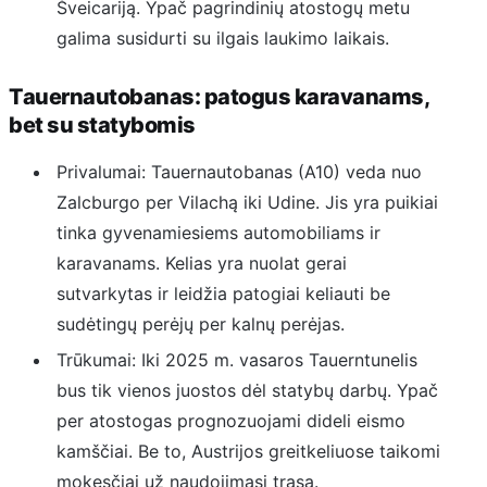
Šveicariją. Ypač pagrindinių atostogų metu
galima susidurti su ilgais laukimo laikais.
Tauernautobanas: patogus karavanams,
bet su statybomis
Privalumai: Tauernautobanas (A10) veda nuo
Zalcburgo per Vilachą iki Udine. Jis yra puikiai
tinka gyvenamiesiems automobiliams ir
karavanams. Kelias yra nuolat gerai
sutvarkytas ir leidžia patogiai keliauti be
sudėtingų perėjų per kalnų perėjas.
Trūkumai: Iki 2025 m. vasaros Tauerntunelis
bus tik vienos juostos dėl statybų darbų. Ypač
per atostogas prognozuojami dideli eismo
kamščiai. Be to, Austrijos greitkeliuose taikomi
mokesčiai už naudojimąsi trasa.