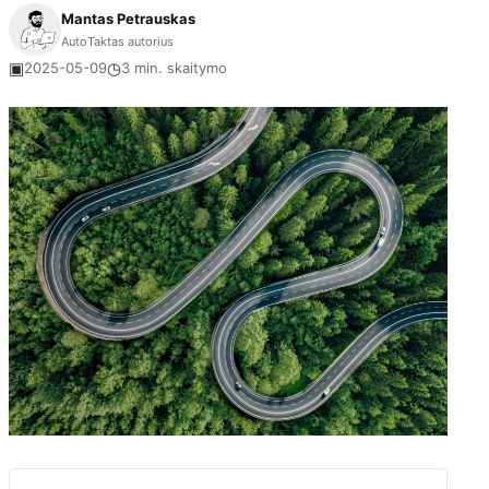
Mantas Petrauskas
AutoTaktas autorius
▣
◷
2025-05-09
3 min. skaitymo