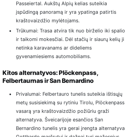
Passeiertal. Aukštų Alpių kelias suteikia
įspūdingą panoramą ir yra ypatinga patirtis
kraštovaizdžio mylėtojams.
Trūkumai: Trasa atvira tik nuo birželio iki spalio
ir taikomi mokesčiai. Dėl stačių ir siaurų kelių ji
netinka karavanams ar dideliems
gyvenamiesiems automobiliams.
Kitos alternatyvos: Plöckenpass,
Felbertaurnas ir San Bernardino
Privalumai: Felbertauro tunelis suteikia ištisųjų
metų susisiekimą su rytiniu Tirolu, Plöckenpass
vasarą yra kraštovaizdžio požiūriu graži
alternatyva. Šveicarijoje esančios San
Bernardino tunelis yra gerai įrengta alternatyva
Gotthardo maršrutui ir dažnai turi mažesnius