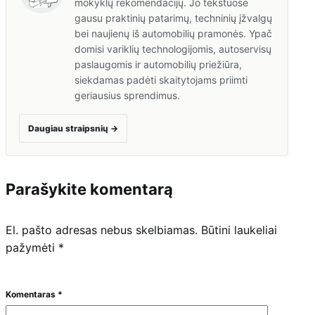
mokyklų rekomendacijų. Jo tekstuose
gausu praktinių patarimų, techninių įžvalgų
bei naujienų iš automobilių pramonės. Ypač
domisi variklių technologijomis, autoservisų
paslaugomis ir automobilių priežiūra,
siekdamas padėti skaitytojams priimti
geriausius sprendimus.
Daugiau straipsnių
→
Parašykite komentarą
El. pašto adresas nebus skelbiamas.
Būtini laukeliai
pažymėti
*
Komentaras
*