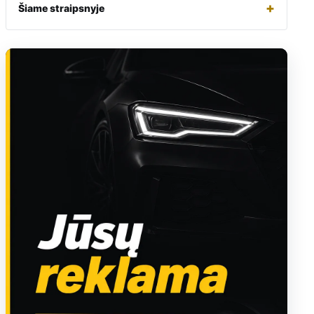
+
Šiame straipsnyje