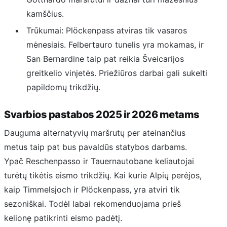
kamščius.
Trūkumai: Plöckenpass atviras tik vasaros
mėnesiais. Felbertauro tunelis yra mokamas, ir
San Bernardine taip pat reikia Šveicarijos
greitkelio vinjetės. Priežiūros darbai gali sukelti
papildomų trikdžių.
Svarbios pastabos 2025 ir 2026 metams
Dauguma alternatyvių maršrutų per ateinančius
metus taip pat bus pavaldūs statybos darbams.
Ypač Reschenpasso ir Tauernautobane keliautojai
turėtų tikėtis eismo trikdžių. Kai kurie Alpių perėjos,
kaip Timmelsjoch ir Plöckenpass, yra atviri tik
sezoniškai. Todėl labai rekomenduojama prieš
kelionę patikrinti eismo padėtį.