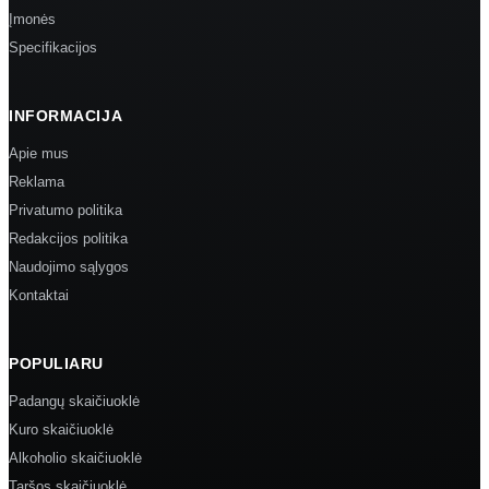
Įmonės
Specifikacijos
INFORMACIJA
Apie mus
Reklama
Privatumo politika
Redakcijos politika
Naudojimo sąlygos
Kontaktai
POPULIARU
Padangų skaičiuoklė
Kuro skaičiuoklė
Alkoholio skaičiuoklė
Taršos skaičiuoklė