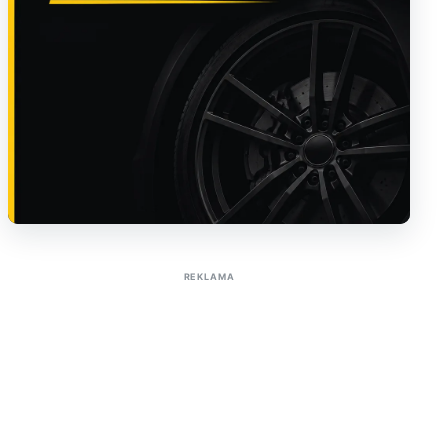
Sužinoti apie reklamą AutoTaktas portale
REKLAMA