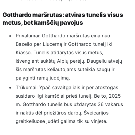
Gotthardo maršrutas: atviras tunelis visus
metus, bet kamščių pavojus
Privalumai: Gotthardo maršrutas eina nuo
Bazelio per Liucerną ir Gotthardo tunelį iki
Kiasso. Tunelis atidarytas visus metus,
išvengiant aukštų Alpių perėjų. Daugeliu atvejų
šis maršrutas keliautojams suteikia saugų ir
palyginti ramų judėjimą.
Trūkumai: Ypač savaitgaliais ir per atostogas
susidaro ilgi kamščiai prieš tunelį. Be to, 2025
m. Gotthardo tunelis bus uždarytas 36 vakarus
ir naktis dėl priežiūros darbų. Šveicarijos
greitkeliuose judėti galima tik su vinjete.