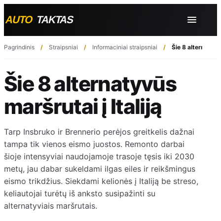
Pagrindinis
Straipsniai
Informaciniai straipsniai
Šie 8 alternatyvūs
Šie 8 alternatyvūs
maršrutai į Italiją
Tarp Insbruko ir Brennerio perėjos greitkelis dažnai
tampa tik vienos eismo juostos. Remonto darbai
šioje intensyviai naudojamoje trasoje tęsis iki 2030
metų, jau dabar sukeldami ilgas eiles ir reikšmingus
eismo trikdžius. Siekdami kelionės į Italiją be streso,
keliautojai turėtų iš anksto susipažinti su
alternatyviais maršrutais.