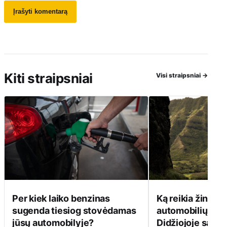
Kiti straipsniai
Visi straipsniai
→
Per kiek laiko benzinas
Ką reikia žinoti 
sugenda tiesiog stovėdamas
automobilių kul
jūsų automobilyje?
Didžiojoje saloj