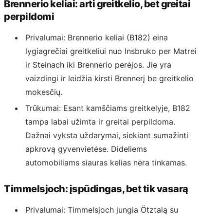
Brennerio keliai: arti greitkelio, bet greitai
perpildomi
Privalumai: Brennerio keliai (B182) eina
lygiagrečiai greitkeliui nuo Insbruko per Matrei
ir Steinach iki Brennerio perėjos. Jie yra
vaizdingi ir leidžia kirsti Brennerį be greitkelio
mokesčių.
Trūkumai: Esant kamščiams greitkelyje, B182
tampa labai užimta ir greitai perpildoma.
Dažnai vyksta uždarymai, siekiant sumažinti
apkrovą gyvenvietėse. Dideliems
automobiliams siauras kelias nėra tinkamas.
Timmelsjoch: įspūdingas, bet tik vasarą
Privalumai: Timmelsjoch jungia Ötztalą su