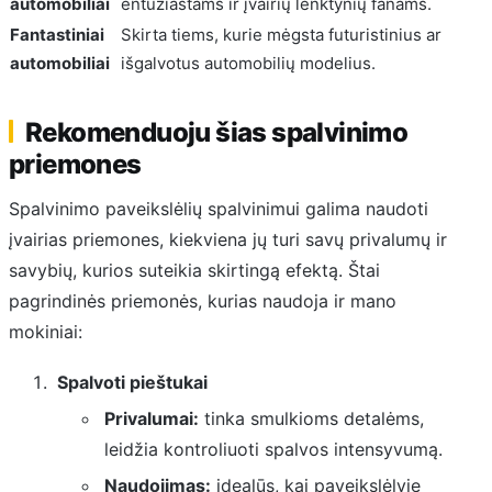
automobiliai
entuziastams ir įvairių lenktynių fanams.
Fantastiniai
Skirta tiems, kurie mėgsta futuristinius ar
automobiliai
išgalvotus automobilių modelius.
Rekomenduoju šias spalvinimo
priemones
Spalvinimo paveikslėlių spalvinimui galima naudoti
įvairias priemones, kiekviena jų turi savų privalumų ir
savybių, kurios suteikia skirtingą efektą. Štai
pagrindinės priemonės, kurias naudoja ir mano
mokiniai:
Spalvoti pieštukai
Privalumai:
tinka smulkioms detalėms,
leidžia kontroliuoti spalvos intensyvumą.
Naudojimas:
idealūs, kai paveikslėlyje