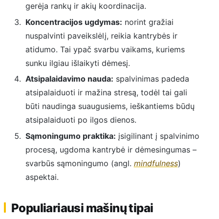
gerėja rankų ir akių koordinacija.
Koncentracijos ugdymas:
norint gražiai
nuspalvinti paveikslėlį, reikia kantrybės ir
atidumo. Tai ypač svarbu vaikams, kuriems
sunku ilgiau išlaikyti dėmesį.
Atsipalaidavimo nauda:
spalvinimas padeda
atsipalaiduoti ir mažina stresą, todėl tai gali
būti naudinga suaugusiems, ieškantiems būdų
atsipalaiduoti po ilgos dienos.
Sąmoningumo praktika:
įsigilinant į spalvinimo
procesą, ugdoma kantrybė ir dėmesingumas –
svarbūs sąmoningumo (angl.
mindfulness
)
aspektai.
Populiariausi mašinų tipai