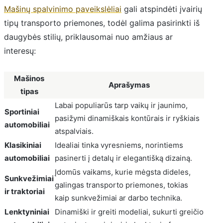
Mašinų spalvinimo paveikslėliai
gali atspindėti įvairių
tipų transporto priemones, todėl galima pasirinkti iš
daugybės stilių, priklausomai nuo amžiaus ar
interesų:
Mašinos
Aprašymas
tipas
Labai populiarūs tarp vaikų ir jaunimo,
Sportiniai
pasižymi dinamiškais kontūrais ir ryškiais
automobiliai
atspalviais.
Klasikiniai
Idealiai tinka vyresniems, norintiems
automobiliai
pasinerti į detalų ir elegantišką dizainą.
Įdomūs vaikams, kurie mėgsta dideles,
Sunkvežimiai
galingas transporto priemones, tokias
ir traktoriai
kaip sunkvežimiai ar darbo technika.
Lenktyniniai
Dinamiški ir greiti modeliai, sukurti greičio