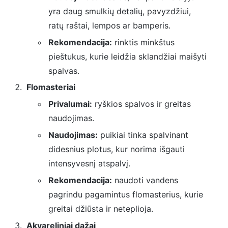
yra daug smulkių detalių, pavyzdžiui,
ratų raštai, lempos ar bamperis.
Rekomendacija:
rinktis minkštus
pieštukus, kurie leidžia sklandžiai maišyti
spalvas.
Flomasteriai
Privalumai:
ryškios spalvos ir greitas
naudojimas.
Naudojimas:
puikiai tinka spalvinant
didesnius plotus, kur norima išgauti
intensyvesnį atspalvį.
Rekomendacija:
naudoti vandens
pagrindu pagamintus flomasterius, kurie
greitai džiūsta ir neteplioja.
Akvareliniai dažai