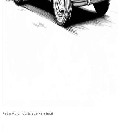
Retro Automobilis spalvininimui