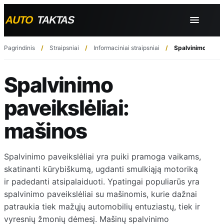
Pagrindinis
Straipsniai
Informaciniai straipsniai
Spalvinimo pavei
Spalvinimo
paveikslėliai:
mašinos
Spalvinimo paveikslėliai yra puiki pramoga vaikams,
skatinanti kūrybiškumą, ugdanti smulkiąją motoriką
ir padedanti atsipalaiduoti. Ypatingai populiarūs yra
spalvinimo paveikslėliai su mašinomis, kurie dažnai
patraukia tiek mažųjų automobilių entuziastų, tiek ir
vyresnių žmonių dėmesį. Mašinų spalvinimo