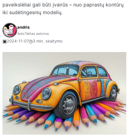
paveikslėliai gali būti įvairūs – nuo paprastų kontūrų
iki sudėtingesnių modelių.
andris
AutoTaktas autorius
▣
◷
2024-11-07
3 min. skaitymo