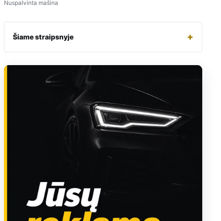
Nuspalvinta mašina
+
Šiame straipsnyje