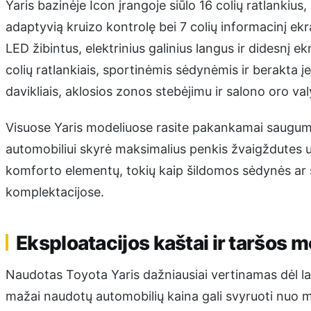
Yaris bazinėje Icon įrangoje siūlo 16 colių ratlankiu
adaptyvią kruizo kontrolę bei 7 colių informacinį ekr
LED žibintus, elektrinius galinius langus ir didesnį ek
colių ratlankiais, sportinėmis sėdynėmis ir berakta 
davikliais, aklosios zonos stebėjimu ir salono oro va
Visuose Yaris modeliuose rasite pakankamai saugu
automobiliui skyrė maksimalius penkis žvaigždutes už
komforto elementų, tokių kaip šildomos sėdynės ar ši
komplektacijose.
Eksploatacijos kaštai ir taršos 
Naudotas Toyota Yaris dažniausiai vertinamas dėl la
mažai naudotų automobilių kaina gali svyruoti nuo 