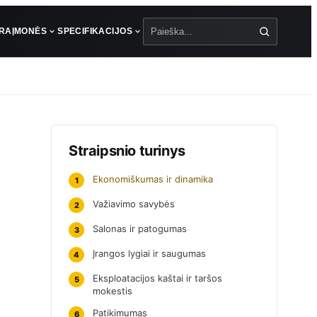
ŪRA
ĮMONĖS
SPECIFIKACIJOS
Paieška
Straipsnio turinys
Ekonomiškumas ir dinamika
1
Važiavimo savybės
2
Salonas ir patogumas
3
Įrangos lygiai ir saugumas
4
Eksploatacijos kaštai ir taršos
5
mokestis
Patikimumas
6