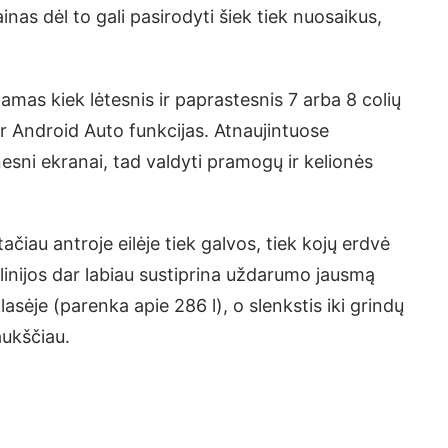
nas dėl to gali pasirodyti šiek tiek nuosaikus,
as kiek lėtesnis ir paprastesnis 7 arba 8 colių
 ir Android Auto funkcijas. Atnaujintuose
nesni ekranai, tad valdyti pramogų ir kelionės
čiau antroje eilėje tiek galvos, tiek kojų erdvė
 linijos dar labiau sustiprina uždarumo jausmą
asėje (parenka apie 286 l), o slenkstis iki grindų
aukščiau.