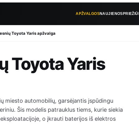
APŽVALGOS
NAUJIENOS
PRIEŽI
lesnių Toyota Yaris apžvalga
ų Toyota Yaris
inių miesto automobilių, garsėjantis įspūdingu
iniu. Šis modelis patrauklus tiems, kurie siekia
sploatacijoje, o įkrauti baterijos iš elektros