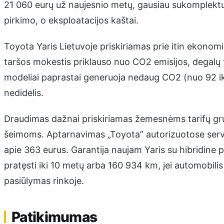
21 060 eurų už naujesnio metų, gausiau sukomplektu
pirkimo, o eksploatacijos kaštai.
Toyota Yaris Lietuvoje priskiriamas prie itin ekonom
taršos mokestis priklauso nuo CO2 emisijos, degalų ti
modeliai paprastai generuoja nedaug CO2 (nuo 92 iki 
nedidelis.
Draudimas dažnai priskiriamas žemesnėms tarifų gru
šeimoms. Aptarnavimas „Toyota” autorizuotose servis
apie 363 eurus. Garantija naujam Yaris su hibridine 
pratęsti iki 10 metų arba 160 934 km, jei automobilis
pasiūlymas rinkoje.
Patikimumas