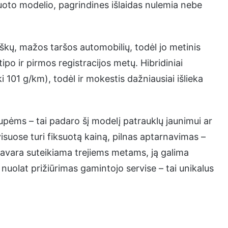
oto modelio, pagrindines išlaidas nulemia nebe
iškų, mažos taršos automobilių, todėl jo metinis
po ir pirmos registracijos metų. Hibridiniai
101 g/km), todėl ir mokestis dažniausiai išlieka
pėms – tai padaro šį modelį patrauklų jaunimui ar
uose turi fiksuotą kainą, pilnas aptarnavimas –
pavara suteikiama trejiems metams, ją galima
 nuolat prižiūrimas gamintojo servise – tai unikalus