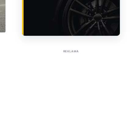
Sužinoti apie reklamą AutoTaktas portale
REKLAMA