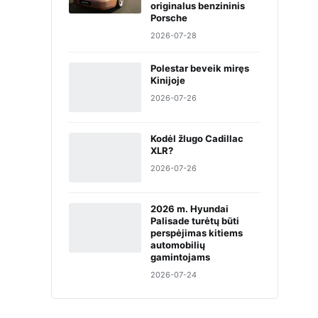
originalus benzininis
Porsche
2026-07-28
Polestar beveik miręs
Kinijoje
2026-07-26
Kodėl žlugo Cadillac
XLR?
2026-07-26
2026 m. Hyundai
Palisade turėtų būti
perspėjimas kitiems
automobilių
gamintojams
2026-07-24