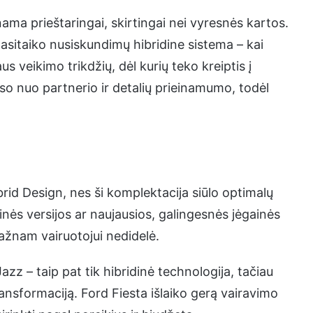
ma prieštaringai, skirtingai nei vyresnės kartos.
pasitaiko nusiskundimų hibridine sistema – kai
s veikimo trikdžių, dėl kurių teko kreiptis į
so nuo partnerio ir detalių prieinamumo, todėl
rid Design, nes ši komplektacija siūlo optimalų
inės versijos ar naujausios, galingesnės jėgainės
ažnam vairuotojui nedidelė.
zz – taip pat tik hibridinė technologija, tačiau
transformaciją. Ford Fiesta išlaiko gerą vairavimo