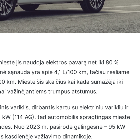
ieste jis naudoja elektros pavarą net iki 80 %
inė sąnauda yra apie 4,1 L/100 km, tačiau realiame
00 km. Mieste šis skaičius kai kada sumažėja iki
nai važinėjantiems trumpus atstumus.
 variklis, dirbantis kartu su elektriniu varikliu ir
 kW (114 AG), tad automobilis spragtingas mieste
ekundes. Nuo 2023 m. pasirodė galingesnė – 95 kW
mas kasdienėje važiavimo dinamikoje.