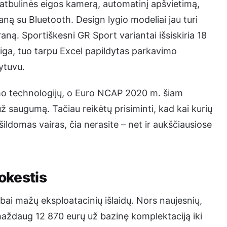
s, atbulinės eigos kamerą, automatinį apšvietimą,
aną su Bluetooth. Design lygio modeliai jau turi
raną. Sportiškesni GR Sport variantai išsiskiria 18
įeiga, tuo tarpu Excel papildytas parkavimo
lytuvu.
mo technologijų, o Euro NCAP 2020 m. šiam
 saugumą. Tačiau reikėtų prisiminti, kad kai kurių
ldomas vairas, čia nerasite – net ir aukščiausiose
mokestis
bai mažų eksploatacinių išlaidų. Nors naujesnių,
maždaug 12 870 eurų už bazinę komplektaciją iki