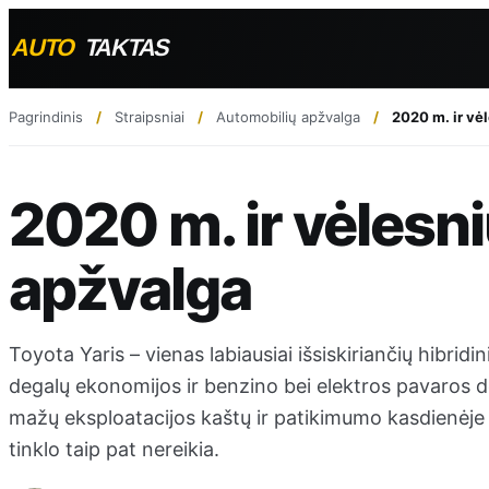
Pagrindinis
Straipsniai
Automobilių apžvalga
2020 m. ir vė
2020 m. ir vėlesni
apžvalga
Toyota Yaris – vienas labiausiai išsiskiriančių hibrid
degalų ekonomijos ir benzino bei elektros pavaros der
mažų eksploatacijos kaštų ir patikimumo kasdienėje ek
tinklo taip pat nereikia.