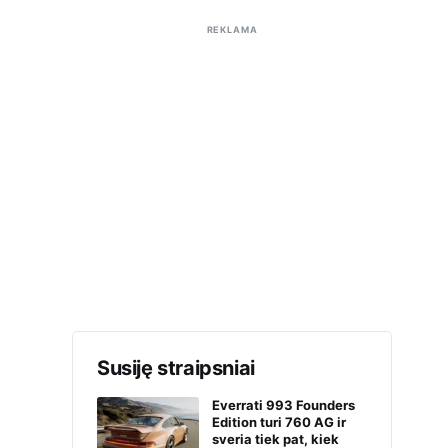
REKLAMA
Susiję straipsniai
Everrati 993 Founders
Edition turi 760 AG ir
sveria tiek pat, kiek