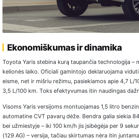
Ekonomiškumas ir dinamika
Toyota Yaris stebina kurą taupančia technologija – m
kelionės laiko. Oficiali gamintojo deklaruojama vidut
eisme, net ir mišriu režimu, pasiekiamos apie 4,7 L/1
3,5 L/100 km. Toks efektyvumas itin naudingas daž
Visoms Yaris versijoms montuojamas 1,5 litro benzininis
automatine CVT pavarų dėže. Bendra galia siekia 84
bei užmiestyje – iki 100 km/h jis įsibėgėja per 9 s
(129 AG) – versija, tačiau skirtumas nėra itin junta