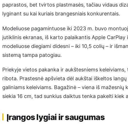
paprastos, bet tvirtos plastmasės, tačiau vidaus dizai
lyginant su kai kuriais brangesniais konkurentais.
Modeliuose pagamintuose iki 2023 m. buvo montuojam
jutiklinis ekranas, iš karto palaikantis Apple CarPlay
modeliuose diegiami didesni – iki 10,5 colių – ir išma
sistemą tampa patogiau.
Priekyje vietos pakanka ir aukštesniems keleiviams, ta
ribota. Prastesnė apšvieta dėl aukštai iškeltos langų
galiniams keleiviams. Bagažinė – viena iš mažesnių kl
siekia 16 cm, tad sunkius daiktus tenka pakelti kiek 
Įrangos lygiai ir saugumas