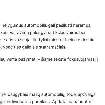
o nelygumus automobilis gali pasijusti neramus,
kas. Vairavimą palengvina tikslus vairas bei
Yaris važiuoja itin tyliai mieste, tačiau didesniu
, ypač ties galiniais statramsčiais.
ačiau verta pažymėti – šiame tekste fokusuojamasi į
u nei daugybėje mažų automobilių, todėl apžvalga
gal individualius poreikius. Apdailai panaudotos