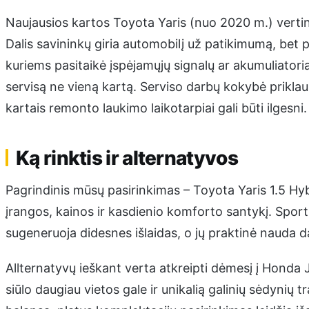
Naujausios kartos Toyota Yaris (nuo 2020 m.) vertina
Dalis savininkų giria automobilį už patikimumą, bet 
kuriems pasitaikė įspėjamųjų signalų ar akumuliatoriau
servisą ne vieną kartą. Serviso darbų kokybė priklau
kartais remonto laukimo laikotarpiai gali būti ilgesni.
Ką rinktis ir alternatyvos
Pagrindinis mūsų pasirinkimas – Toyota Yaris 1.5 Hyb
įrangos, kainos ir kasdienio komforto santykį. Sport
sugeneruoja didesnes išlaidas, o jų praktinė nauda d
Allternatyvų ieškant verta atkreipti dėmesį į Honda Ja
siūlo daugiau vietos gale ir unikalią galinių sėdynių 