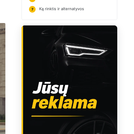
Ką rinktis ir alternatyvos
7