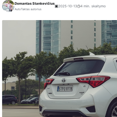
Domantas Stankevičius
▣
◷
2025-10-13
4 min. skaitymo
AutoTaktas autorius