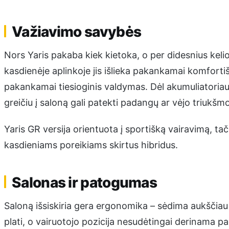
Važiavimo savybės
Nors Yaris pakaba kiek kietoka, o per didesnius keli
kasdienėje aplinkoje jis išlieka pakankamai komfortiš
pakankamai tiesioginis valdymas. Dėl akumuliatoriaus 
greičiu į saloną gali patekti padangų ar vėjo triukšmo
Yaris GR versija orientuota į sportišką vairavimą, t
kasdieniams poreikiams skirtus hibridus.
Salonas ir patogumas
Saloną išsiskiria gera ergonomika – sėdima aukščia
plati, o vairuotojo pozicija nesudėtingai derinama pa