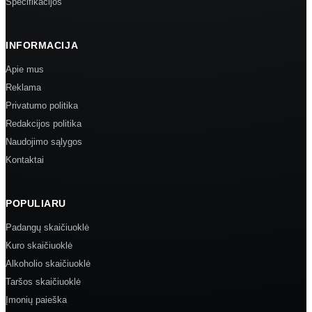
Specifikacijos
INFORMACIJA
Apie mus
Reklama
Privatumo politika
Redakcijos politika
Naudojimo sąlygos
Kontaktai
POPULIARU
Padangų skaičiuoklė
Kuro skaičiuoklė
Alkoholio skaičiuoklė
Taršos skaičiuoklė
Įmonių paieška