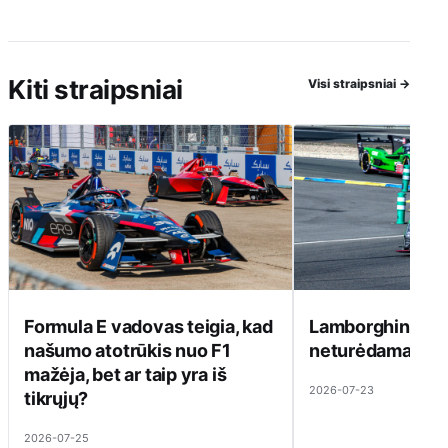
Kiti straipsniai
Visi straipsniai
→
Formula E vadovas teigia, kad
Lamborghini ats
našumo atotrūkis nuo F1
neturėdama ką pa
mažėja, bet ar taip yra iš
2026-07-23
tikrųjų?
2026-07-25