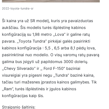
2022-toyota-tundra-sr
Ši kaina yra už SR modelį, kuris yra pavaizduotas
aukščiau. Šis modelis turės išplėstinę kabinos
konfigūraciją su 1,98 metro ,,Lova” ir galine ratų
pavara. ,,Toyota Tundra” pirkėjai galės pasirinkti
kabinos konfigūracija : 5,5 , 6,5 arba 8,1 pėdų lova,
pasirinktinai nuo modelio. O visų varomų ratų pavarą
galima bus įsigyti už papildomus 3000 dolerių.
,,Chevy Silverado” ir ,, Ford F-150″ baziniai
visureigiai yra pigesni negu ,,Tundra” bazinė kaina,
tačiau turi mažesnes įprastos kainos galimybes. Tik
,,Ram”, turės išplėstinės ir įgulos kabinos
konfigūracijas kaip šis.
Straipsnio šaltinis: