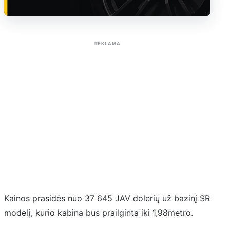
Sužinoti apie reklamą AutoTaktas portale
REKLAMA
Kainos prasidės nuo 37 645 JAV dolerių už bazinį SR
modelį, kurio kabina bus prailginta iki 1,98metro.