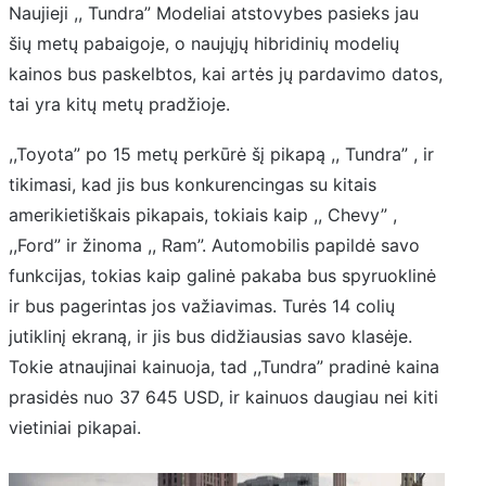
Naujieji ,, Tundra” Modeliai atstovybes pasieks jau
šių metų pabaigoje, o naujųjų hibridinių modelių
kainos bus paskelbtos, kai artės jų pardavimo datos,
tai yra kitų metų pradžioje.
,,Toyota” po 15 metų perkūrė šį pikapą ,, Tundra” , ir
tikimasi, kad jis bus konkurencingas su kitais
amerikietiškais pikapais, tokiais kaip ,, Chevy” ,
,,Ford” ir žinoma ,, Ram”. Automobilis papildė savo
funkcijas, tokias kaip galinė pakaba bus spyruoklinė
ir bus pagerintas jos važiavimas. Turės 14 colių
jutiklinį ekraną, ir jis bus didžiausias savo klasėje.
Tokie atnaujinai kainuoja, tad ,,Tundra” pradinė kaina
prasidės nuo 37 645 USD, ir kainuos daugiau nei kiti
vietiniai pikapai.