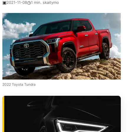
▣
◷
2021-11-08
1 min. skaitymo
2022 Toyota Tundra