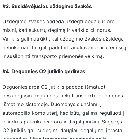
#3. Susidėvėjusios uždegimo žvakės
Uždegimo žvakės padeda uždegti degalų ir oro
mišinį, kad sukurtų degimą ir variklio cilindrus.
Variklis gali nutrūkti, kai uždegimo žvakės užsidega
netinkamai. Tai gali padidinti angliavandenilių emisiją
ir susilpninti transporto priemonės veikimą.
#4. Deguonies O2 jutiklio gedimas
Deguonies arba O2 jutiklis padeda išmatuoti
nesudegusio deguonies kiekį transporto priemonės
išmetimo sistemoje. Duomenys siunčiami į
automobilio kompiuterį, kad būtų galima reguliuoti į
cilindrus patenkančio oro ir degalų mišinį. Sugedęs
O2 jutiklis gali sudeginti daugiau degalų nei įprastai
ir sugadinti kitas transporto priemonės dalis.