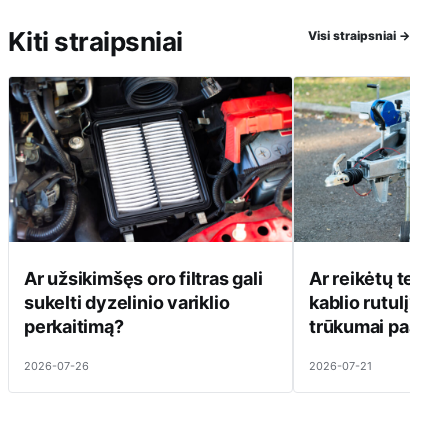
Kiti straipsniai
Visi straipsniai
→
Ar užsikimšęs oro filtras gali
Ar reikėtų tepti
sukelti dyzelinio variklio
kablio rutulį? Pr
perkaitimą?
trūkumai paaiški
2026-07-26
2026-07-21