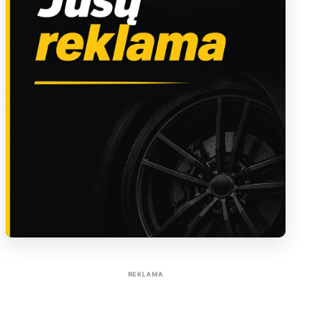
Sužinoti apie reklamą AutoTaktas portale
REKLAMA