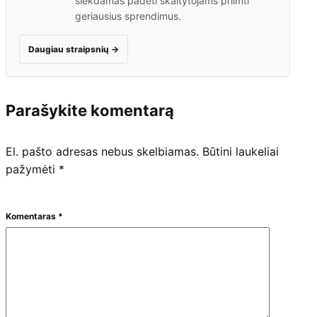
siekdamas padėti skaitytojams priimti
geriausius sprendimus.
Daugiau straipsnių
→
Parašykite komentarą
El. pašto adresas nebus skelbiamas.
Būtini laukeliai
pažymėti
*
Komentaras
*