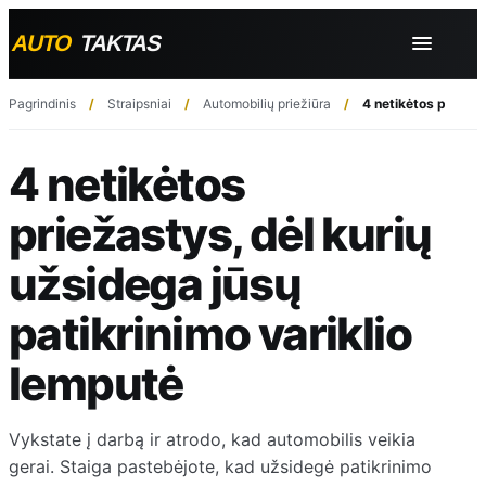
Pagrindinis
Straipsniai
Automobilių priežiūra
4 netikėtos priežas
4 netikėtos
priežastys, dėl kurių
užsidega jūsų
patikrinimo variklio
lemputė
Vykstate į darbą ir atrodo, kad automobilis veikia
gerai. Staiga pastebėjote, kad užsidegė patikrinimo