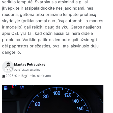
variklio lemputė. Svarbiausia atsiminti a giliai
įkvėpkite ir atsipalaiduokite nesijaudindami, nes
raudona, geltona arba oranžinė lemputė prietaisų
skydelyje (priklausomai nuo jūsų automobilio markės
ir modelio) gali reikšti daug dalykų. Geros naujienos
apie CEL yra tai, kad dažniausiai tai nėra didelė
problema. Variklio patikros lemputė gali užsidegti
dėl paprastos priežasties, pvz., atsilaisvinusio dujų
dangtelio.
Mantas Petrauskas
AutoTaktas autorius
▣
◷
2025-01-16
1 min. skaitymo