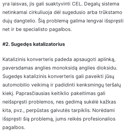
yra laisvas, jis gali suaktyvinti CEL. Degalų sistema
netinkamai cirkuliuoja dėl sugedusio arba trūkstamo
dujų dangtelio. Šią problemą galima lengvai išspręsti
net ir be specialisto pagalbos.
#2. Sugedęs katalizatorius
Katalizinis konverteris padeda apsaugoti aplinką,
paversdamas anglies monoksidą anglies dioksidu.
Sugedęs katalizinis konverteris gali paveikti jūsų
automobilio veikimą ir padidinti kenksmingų teršalų
kiekį. Paprasčiausias keitiklio pakeitimas gali
neišspręsti problemos, nes gedimą sukėlė kažkas
kita, pvz., perpūstas galvutės tarpiklis. Norėdami
išspręsti šią problemą, jums reikės profesionalios
pagalbos.