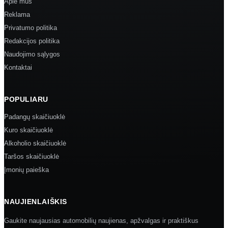
Apie mus
Reklama
Privatumo politika
Redakcijos politika
Naudojimo sąlygos
Kontaktai
POPULIARU
Padangų skaičiuoklė
Kuro skaičiuoklė
Alkoholio skaičiuoklė
Taršos skaičiuoklė
Įmonių paieška
NAUJIENLAIŠKIS
Gaukite naujausias automobilių naujienas, apžvalgas ir praktiškus