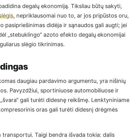
padidina degalų ekonomiją. Tiksliau būtų sakyti,
lėgis
, nepriklausomai nuo to, ar jos pripūstos oru,
 pasipriešinimas didėja ir sąnaudos gali augti; jei
odėl „stebuklingo“ azoto efekto degalų ekonomijai
uliarus slėgio tikrinimas.
udingas
ikomas daugiau pardavimo argumentu, yra nišinių
dos. Pavyzdžiui, sportiniuose automobiliuose ir
„švara“ gali turėti didesnę reikšmę. Lenktyniniame
kompresorinis oras gali turėti didesnį drėgmės
transportui. Taigi bendra išvada tokia: dalis