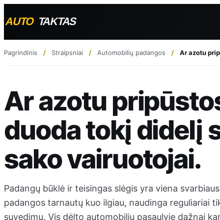
Pagrindinis
Straipsniai
Automobilių padangos
Ar azotu pri
Ar azotu pripūsto
duoda tokį didelį 
sako vairuotojai.
Padangų būklė ir teisingas slėgis yra viena svarbiaus
padangos tarnautų kuo ilgiau, naudinga reguliariai tikri
suvedimu. Vis dėlto automobilių pasaulyje dažnai ka