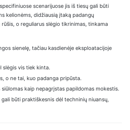
ecifiniuose scenarijuose jis iš tiesų gali būti
s kelionėms, didžiausią įtaką padangų
rūšis, o reguliarus slėgio tikrinimas, tinkama
angos sienelę, tačiau kasdienėje eksploatacijoje
 slėgis vis tiek kinta.
is, o ne tai, kuo padanga pripūsta.
jis siūlomas kaip nepagrįstas papildomas mokestis.
ali būti praktiškesnis dėl techninių niuansų,