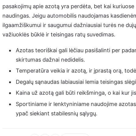
pasakojimų apie azotą yra perdėta, bet kai kuriuose sp
naudingas. Jeigu automobilis naudojamas kasdienėm
ilgaamžiškumui ir saugumui dažniausiai turės ne dujų 
važiuoklės būklė ir teisingas ratų suvedimas.
Azotas teoriškai gali lėčiau pasišalinti per pad
skirtumas dažnai nedidelis.
Temperatūra veikia ir azotą, ir įprastą orą, todėl
Degalų sąnaudas labiausiai lemia teisingas slėg
Kaina už azotą gali būti reikšminga, o kai kur 
Sportiniame ir lenktyniniame naudojime azotas g
ypač siekiant stabilesnių sąlygų.