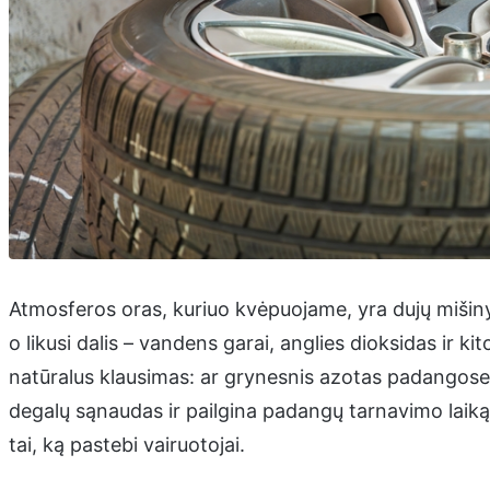
Atmosferos oras, kuriuo kvėpuojame, yra dujų mišin
o likusi dalis – vandens garai, anglies dioksidas ir ki
natūralus klausimas: ar grynesnis azotas padangose re
degalų sąnaudas ir pailgina padangų tarnavimo laiką
tai, ką pastebi vairuotojai.