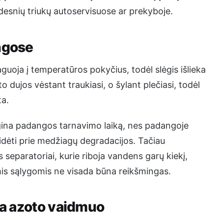
idesnių triukų autoservisuose ar prekyboje.
ngose
guoja į temperatūros pokyčius, todėl slėgis išlieka
o dujos vėstant traukiasi, o šylant plečiasi, todėl
ta.
gina padangos tarnavimo laiką, nes padangoje
sidėti prie medžiagų degradacijos. Tačiau
eparatoriai, kurie riboja vandens garų kiekį,
mis sąlygomis ne visada būna reikšmingas.
ia azoto vaidmuo