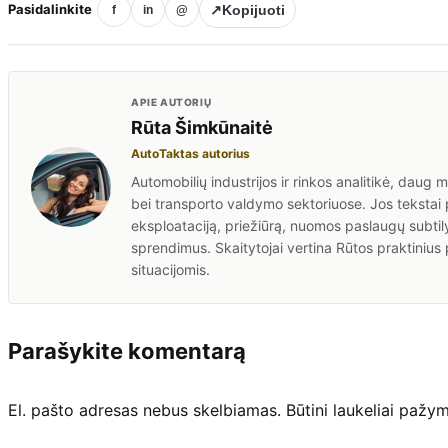
Pasidalinkite
↗
Kopijuoti
f
in
@
APIE AUTORIŲ
Rūta Šimkūnaitė
AutoTaktas autorius
Automobilių industrijos ir rinkos analitikė, daug
bei transporto valdymo sektoriuose. Jos tekstai p
eksploataciją, priežiūrą, nuomos paslaugų subtil
sprendimus. Skaitytojai vertina Rūtos praktinius 
situacijomis.
Parašykite komentarą
El. pašto adresas nebus skelbiamas.
Būtini laukeliai pažy