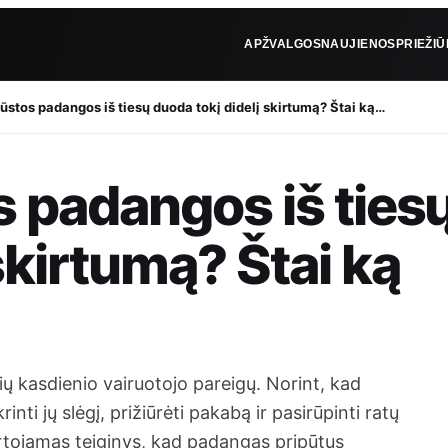
APŽVALGOS
NAUJIENOS
PRIEŽI
pūstos padangos iš tiesų duoda tokį didelį skirtumą? Štai ką…
s padangos iš ties
skirtumą? Štai ką
ių kasdienio vairuotojo pareigų. Norint, kad
nti jų slėgį, prižiūrėti pakabą ir pasirūpinti ratų
rtojamas teiginys, kad padangas pripūtus