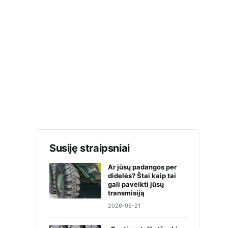
Susiję straipsniai
Ar jūsų padangos per
didelės? Štai kaip tai
gali paveikti jūsų
transmisiją
2026-05-21