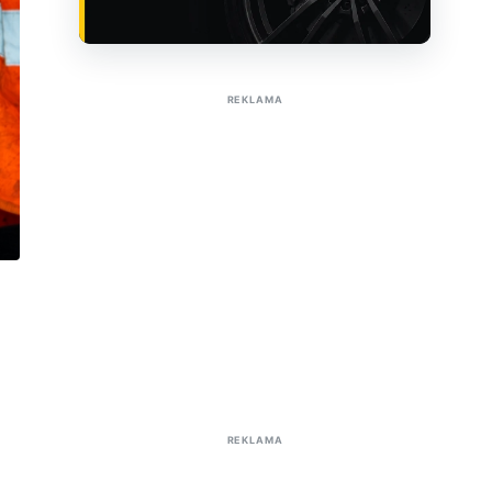
Sužinoti apie reklamą AutoTaktas portale
REKLAMA
REKLAMA