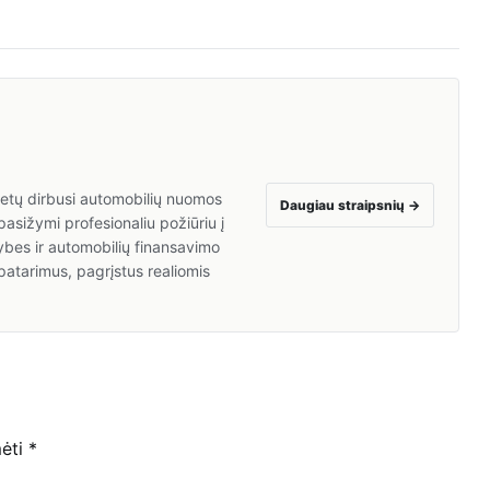
 metų dirbusi automobilių nuomos
Daugiau straipsnių
→
asižymi profesionaliu požiūriu į
ybes ir automobilių finansavimo
patarimus, pagrįstus realiomis
mėti
*