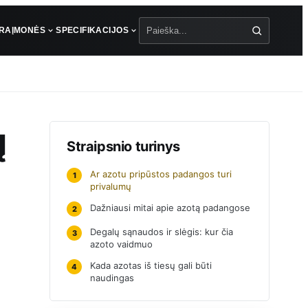
ŪRA
ĮMONĖS
SPECIFIKACIJOS
Paieška
ų
Straipsnio turinys
Ar azotu pripūstos padangos turi
1
privalumų
Dažniausi mitai apie azotą padangose
2
Degalų sąnaudos ir slėgis: kur čia
3
azoto vaidmuo
Kada azotas iš tiesų gali būti
4
naudingas