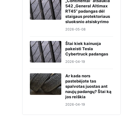
„Continental“ atšaukia
542 „General Altimax
RT45“ padangas dėl
staigaus protektoriaus
sluoksnio atsiskyrimo
2026-05-08
Štai kiek kainuoja
pakeisti Tesla
Cybertruck padangas
2026-04-19
Ar kada nors
pastebėjote tas
spalvotas juostas ant
naujų padangų? Štai ką
jos reiškia
2026-04-19