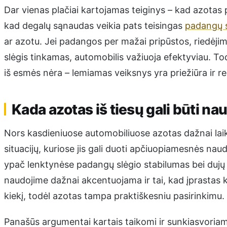
Dar vienas plačiai kartojamas teiginys – kad azotas 
kad degalų sąnaudas veikia pats teisingas
padangų s
ar azotu. Jei padangos per mažai pripūstos, riedėjimo
slėgis tinkamas, automobilis važiuoja efektyviau. T
iš esmės nėra – lemiamas veiksnys yra priežiūra ir reg
Kada azotas iš tiesų gali būti na
Nors kasdieniuose automobiliuose azotas dažnai la
situacijų, kuriose jis gali duoti apčiuopiamesnės nau
ypač lenktynėse padangų slėgio stabilumas bei dujų 
naudojime dažnai akcentuojama ir tai, kad įprastas 
kiekį, todėl azotas tampa praktiškesniu pasirinkimu.
Panašūs argumentai kartais taikomi ir sunkiasvoriam 