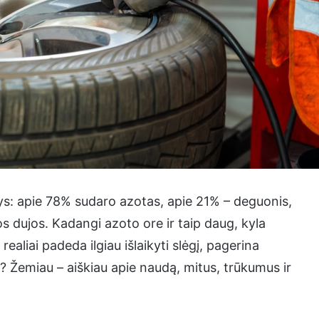
ys: apie 78% sudaro azotas, apie 21% – deguonis,
tos dujos. Kadangi azoto ore ir taip daug, kyla
aliai padeda ilgiau išlaikyti slėgį, pagerina
? Žemiau – aiškiau apie naudą, mitus, trūkumus ir