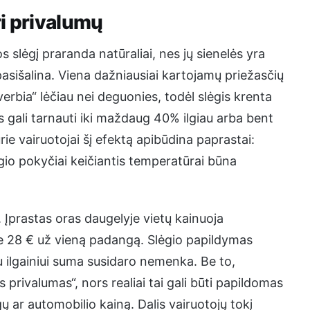
i privalumų
s slėgį praranda natūraliai, nes jų sienelės yra
i pasišalina. Viena dažniausiai kartojamų priežasčių
verbia“ lėčiau nei deguonies, todėl slėgis krenta
s gali tarnauti iki maždaug 40% ilgiau arba bent
ie vairuotojai šį efektą apibūdina paprastai:
io pokyčiai keičiantis temperatūrai būna
ą. Įprastas oras daugelyje vietų kainuoja
pie 28 € už vieną padangą. Slėgio papildymas
 ilgainiui suma susidaro nemenka. Be to,
 privalumas“, nors realiai tai gali būti papildomas
 ar automobilio kainą. Dalis vairuotojų tokį