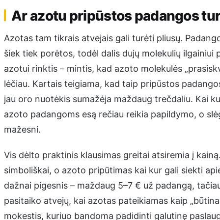
Ar azotu pripūstos padangos tur
Azotas tam tikrais atvejais gali turėti pliusų. Padango
šiek tiek porėtos, todėl dalis dujų molekulių ilgainiu
azotui rinktis – mintis, kad azoto molekulės „prasisk
lėčiau. Kartais teigiama, kad taip pripūstos padango
jau oro nuotėkis sumažėja maždaug trečdaliu. Kai kur
azoto padangoms esą rečiau reikia papildymo, o slėg
mažesni.
Vis dėlto praktinis klausimas greitai atsiremia į kain
simboliškai, o azoto pripūtimas kai kur gali siekti a
dažnai pigesnis – maždaug 5–7 € už padangą, tačiau
pasitaiko atvejų, kai azotas pateikiamas kaip „būtinas
mokestis, kuriuo bandoma padidinti galutinę paslaugų