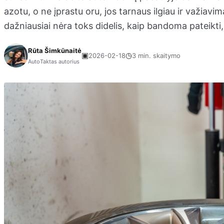
azotu, o ne įprastu oru, jos tarnaus ilgiau ir važiav
dažniausiai nėra toks didelis, kaip bandoma pateikti, 
Rūta Šimkūnaitė
▣
◷
2026-02-18
3 min. skaitymo
AutoTaktas autorius