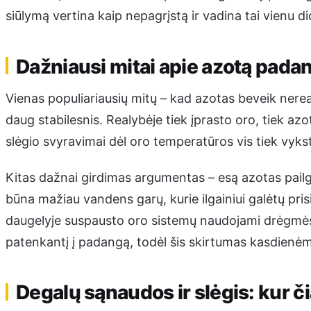
siūlymą vertina kaip nepagrįstą ir vadina tai vienu d
Dažniausi mitai apie azotą pada
Vienas populiariausių mitų – kad azotas beveik nerea
daug stabilesnis. Realybėje tiek įprasto oro, tiek azot
slėgio svyravimai dėl oro temperatūros vis tiek vyks
Kitas dažnai girdimas argumentas – esą azotas pail
būna mažiau vandens garų, kurie ilgainiui galėtų pri
daugelyje suspausto oro sistemų naudojami drėgmės s
patenkantį į padangą, todėl šis skirtumas kasdienė
Degalų sąnaudos ir slėgis: kur č