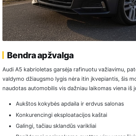
Bendra apžvalga
Audi A5 kabrioletas garsėja rafinuotu važiavimu, pa
valdymo džiaugsmo lygis nėra itin įkvepiantis, šis mod
naudotas automobilis vis dažniau laikomas viena iš įd
Aukštos kokybės apdaila ir erdvus salonas
Konkurencingi eksploatacijos kaštai
Galingi, tačiau sklandūs varikliai