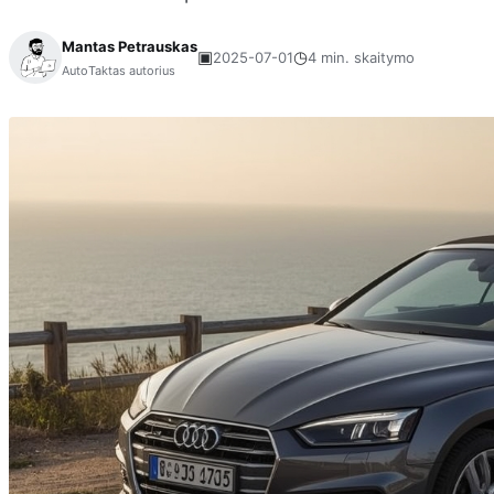
Mantas Petrauskas
▣
◷
2025-07-01
4 min. skaitymo
AutoTaktas autorius