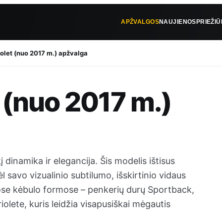
APŽVALGOS
NAUJIENOS
PRIEŽI
olet (nuo 2017 m.) apžvalga
 (nuo 2017 m.)
dinamika ir elegancija. Šis modelis ištisus
l savo vizualinio subtilumo, išskirtinio vidaus
ejose kėbulo formose – penkerių durų Sportback,
olete, kuris leidžia visapusiškai mėgautis