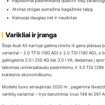
Papildomai pasirenkama quattro visų varančiųj
Atviras stogas sumažina bagažinės talpą
Kainuoja daugiau net ir naudotas
Varikliai ir įranga
Šioje Audi A5 kartoje galima rinktis iš gana plataus be
variantai – 2.0 TFSI (190 AG) ir 2.0 TDI (190 AG), o b
galingesnis 2.0 l 250 AG bei 3.0 l V6, dedamas į sporti
laikomas universaliausiu pasirinkimu, ir 3.0 TDI (286 
kuklesniu ekonomiškumu.
Modelis buvo atnaujintas 2020 m.: pagerinta išvaizda,
variklių variantai – trys benzininiai (nuo 148 iki 261 