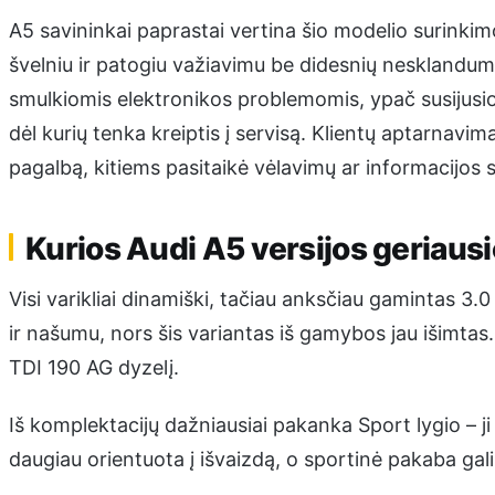
A5 savininkai paprastai vertina šio modelio surinkimo
švelniu ir patogiu važiavimu be didesnių nesklandumų.
smulkiomis elektronikos problemomis, ypač susijusiom
dėl kurių tenka kreiptis į servisą. Klientų aptarnavimas
pagalbą, kitiems pasitaikė vėlavimų ar informacijos 
Kurios Audi A5 versijos geriaus
Visi varikliai dinamiški, tačiau anksčiau gamintas 3.
ir našumu, nors šis variantas iš gamybos jau išimtas.
TDI 190 AG dyzelį.
Iš komplektacijų dažniausiai pakanka Sport lygio – ji
daugiau orientuota į išvaizdą, o sportinė pakaba gali 