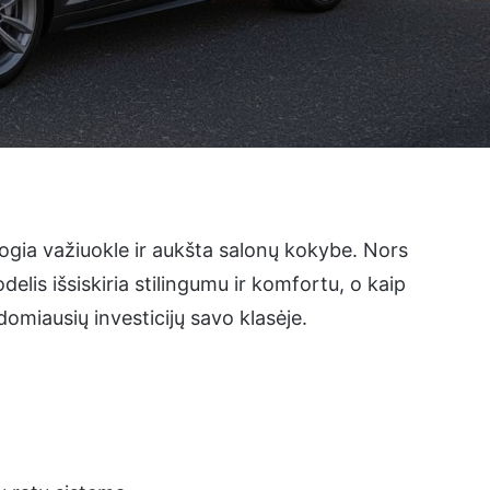
togia važiuokle ir aukšta salonų kokybe. Nors
elis išsiskiria stilingumu ir komfortu, o kaip
omiausių investicijų savo klasėje.