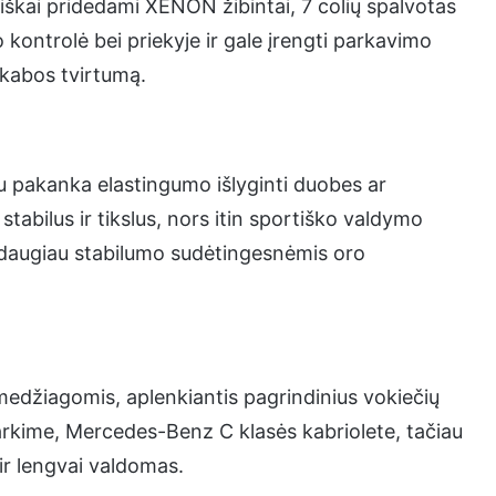
tiškai pridedami XENON žibintai, 7 colių spalvotas
o kontrolė bei priekyje ir gale įrengti parkavimo
pakabos tvirtumą.
u pakanka elastingumo išlyginti duobes ar
stabilus ir tikslus, nors itin sportiško valdymo
r daugiau stabilumo sudėtingesnėmis oro
edžiagomis, aplenkiantis pagrindinius vokiečių
tarkime, Mercedes-Benz C klasės kabriolete, tačiau
ir lengvai valdomas.