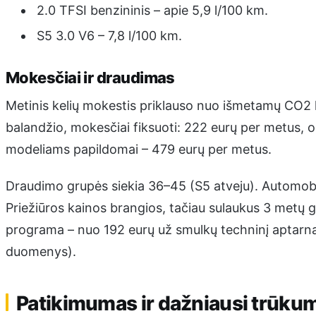
2.0 TFSI benzininis – apie 5,9 l/100 km.
S5 3.0 V6 – 7,8 l/100 km.
Mokesčiai ir draudimas
Metinis kelių mokestis priklauso nuo išmetamų CO2 
balandžio, mokesčiai fiksuoti: 222 eurų per metus,
modeliams papildomai – 479 eurų per metus.
Draudimo grupės siekia 36–45 (S5 atveju). Automobil
Priežiūros kainos brangios, tačiau sulaukus 3 metų g
programa – nuo 192 eurų už smulkų techninį aptarnav
duomenys).
Patikimumas ir dažniausi trūku