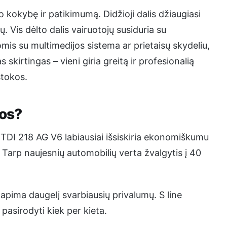
 kokybę ir patikimumą. Didžioji dalis džiaugiasi
 Vis dėlto dalis vairuotojų susiduria su
is su multimedijos sistema ar prietaisų skydeliu,
 skirtingas – vieni giria greitą ir profesionalią
stokos.
ios?
0 TDI 218 AG V6 labiausiai išsiskiria ekonomiškumu
 Tarp naujesnių automobilių verta žvalgytis į 40
 apima daugelį svarbiausių privalumų. S line
pasirodyti kiek per kieta.