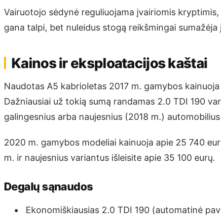
Vairuotojo sėdynė reguliuojama įvairiomis kryptimis,
gana talpi, bet nuleidus stogą reikšmingai sumažėja 
Kainos ir eksploatacijos kaštai
Naudotas A5 kabrioletas 2017 m. gamybos kainuoja 
Dažniausiai už tokią sumą randamas 2.0 TDI 190 varian
galingesnius arba naujesnius (2018 m.) automobilius
2020 m. gamybos modeliai kainuoja apie 25 740 eur
m. ir naujesnius variantus išleisite apie 35 100 eurų.
Degalų sąnaudos
Ekonomiškiausias 2.0 TDI 190 (automatinė pavar