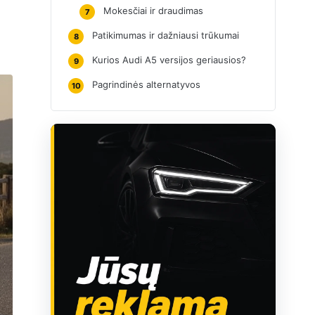
Mokesčiai ir draudimas
7
Patikimumas ir dažniausi trūkumai
8
Kurios Audi A5 versijos geriausios?
9
Pagrindinės alternatyvos
10