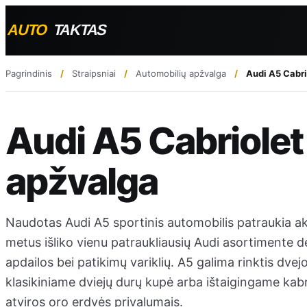
Pagrindinis
Straipsniai
Automobilių apžvalga
Audi A5 Cabri
Audi A5 Cabriolet
apžvalga
Naudotas Audi A5 sportinis automobilis patraukia akį 
metus išliko vienu patraukliausių Audi asortimente dė
apdailos bei patikimų variklių. A5 galima rinktis dv
klasikiniame dviejų durų kupė arba ištaigingame kabri
atviros oro erdvės privalumais.