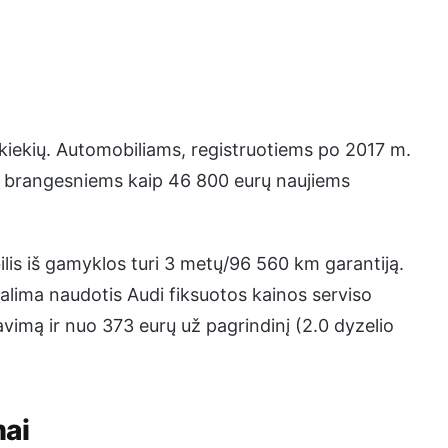
kiekių. Automobiliams, registruotiems po 2017 m.
 o brangesniems kaip 46 800 eurų naujiems
is iš gamyklos turi 3 metų/96 560 km garantiją.
alima naudotis Audi fiksuotos kainos serviso
imą ir nuo 373 eurų už pagrindinį (2.0 dyzelio
mai