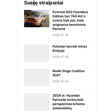
Susiję straipsniai
Everrati 993 Founders
Edition turi 760 AG ir
sveria tiek pat, kiek
originalus benzininis
Porsche
2026-07-28
Polestar beveik miręs
Kinijoje
2026-07-26
Kodėl žlugo Cadillac
XLR?
2026-07-26
2026 m. Hyundai
Palisade turėtų būti
perspėjimas kitiems
automobilių