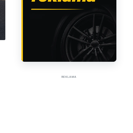
Sužinoti apie reklamą AutoTaktas portale
REKLAMA