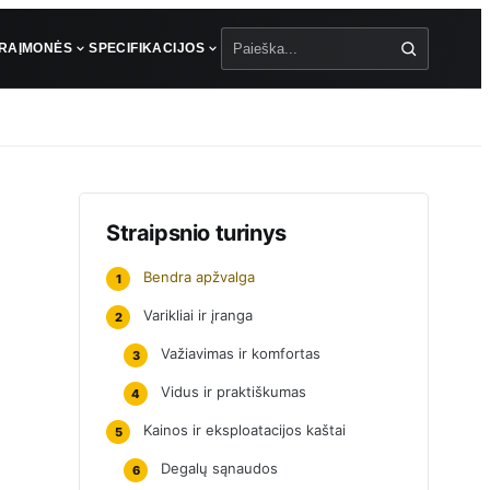
ŪRA
ĮMONĖS
SPECIFIKACIJOS
Paieška
Straipsnio turinys
Bendra apžvalga
1
Varikliai ir įranga
2
Važiavimas ir komfortas
3
Vidus ir praktiškumas
4
Kainos ir eksploatacijos kaštai
5
Degalų sąnaudos
6