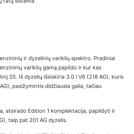
ų ratų sistema
nzininių ir dyzelinių variklių spektro. Pradiniai
enzininių variklių gamą papildo ir kur kas
nį S5. Iš dyzelių išsiskiria 3.0 l V6 (218 AG), kuris
AG), pasižymintis didžiausia galia, tačiau
 atsirado Edition 1 komplektacija, papildyti ir
AG), taip pat 201 AG dyzelis.