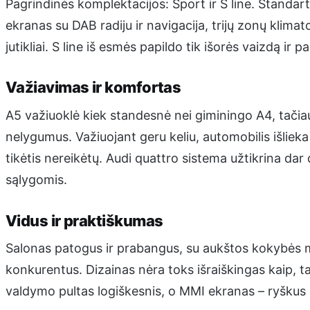
Pagrindinės komplektacijos: Sport ir S line. Standar
ekranas su DAB radiju ir navigacija, trijų zonų klimat
jutikliai. S line iš esmės papildo tik išorės vaizdą ir 
Važiavimas ir komfortas
A5 važiuoklė kiek standesnė nei giminingo A4, tačia
nelygumus. Važiuojant geru keliu, automobilis išlieka 
tikėtis nereikėtų. Audi quattro sistema užtikrina da
sąlygomis.
Vidus ir praktiškumas
Salonas patogus ir prabangus, su aukštos kokybės m
konkurentus. Dizainas nėra toks išraiškingas kaip, 
valdymo pultas logiškesnis, o MMI ekranas – ryškus 