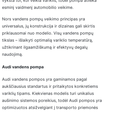
vyksta tol, kol veikia variklis, todėl pompa atlieka
esminį vaidmenį automobilio veikime.
Nors vandens pompų veikimo principas yra
universalus, jų konstrukcija ir dizainas gali skirtis
priklausomai nuo modelio. Visų vandens pompų
tikslas – išlaikyti optimalią variklio temperatūrą,
užtikrinant ilgaamžiškumą ir efektyvų degalų
naudojimą.
Audi vandens pompa
Audi vandens pompos yra gaminamos pagal
aukščiausius standartus ir pritaikytos konkretiems
variklių tipams. Kiekvienas modelis turi unikalius
aušinimo sistemos poreikius, todėl Audi pompos yra
optimizuotos atsižvelgiant į transporto priemonės