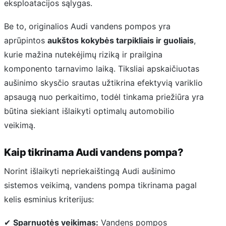
eksploatacijos sąlygas.
Be to, originalios Audi vandens pompos yra
aprūpintos
aukštos kokybės tarpikliais ir guoliais
,
kurie mažina nutekėjimų riziką ir prailgina
komponento tarnavimo laiką. Tiksliai apskaičiuotas
aušinimo skysčio srautas užtikrina efektyvią variklio
apsaugą nuo perkaitimo, todėl tinkama priežiūra yra
būtina siekiant išlaikyti optimalų automobilio
veikimą.
Kaip tikrinama Audi vandens pompa?
Norint išlaikyti nepriekaištingą Audi aušinimo
sistemos veikimą, vandens pompa tikrinama pagal
kelis esminius kriterijus:
✔
Sparnuotės veikimas:
Vandens pompos