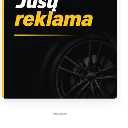
Sužinoti apie reklamą AutoTaktas portale
REKLAMA