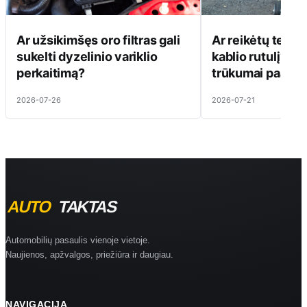
Ar užsikimšęs oro filtras gali
Ar reikėtų tepti
sukelti dyzelinio variklio
kablio rutulį? Pr
perkaitimą?
trūkumai paaiški
2026-07-26
2026-07-21
Automobilių pasaulis vienoje vietoje.
Naujienos, apžvalgos, priežiūra ir daugiau.
NAVIGACIJA