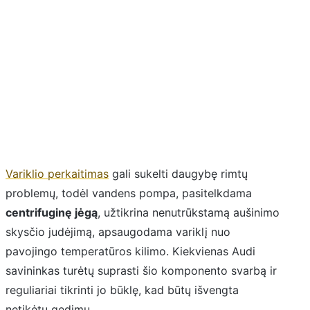
Variklio perkaitimas
gali sukelti daugybę rimtų
problemų, todėl vandens pompa, pasitelkdama
centrifuginę jėgą
, užtikrina nenutrūkstamą aušinimo
skysčio judėjimą, apsaugodama variklį nuo
pavojingo temperatūros kilimo. Kiekvienas Audi
savininkas turėtų suprasti šio komponento svarbą ir
reguliariai tikrinti jo būklę, kad būtų išvengta
netikėtų gedimų.