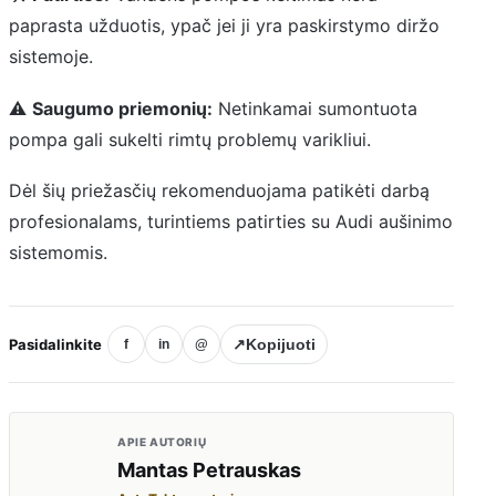
paprasta užduotis, ypač jei ji yra paskirstymo diržo
sistemoje.
⚠
Saugumo priemonių:
Netinkamai sumontuota
pompa gali sukelti rimtų problemų varikliui.
Dėl šių priežasčių rekomenduojama patikėti darbą
profesionalams, turintiems patirties su Audi aušinimo
sistemomis.
Pasidalinkite
↗
Kopijuoti
f
in
@
APIE AUTORIŲ
Mantas Petrauskas