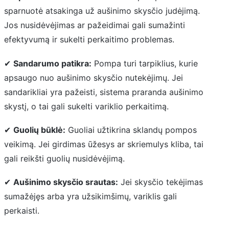
sparnuotė atsakinga už aušinimo skysčio judėjimą.
Jos nusidėvėjimas ar pažeidimai gali sumažinti
efektyvumą ir sukelti perkaitimo problemas.
✔
Sandarumo patikra:
Pompa turi tarpiklius, kurie
apsaugo nuo aušinimo skysčio nutekėjimų. Jei
sandarikliai yra pažeisti, sistema praranda aušinimo
skystį, o tai gali sukelti variklio perkaitimą.
✔
Guolių būklė:
Guoliai užtikrina sklandų pompos
veikimą. Jei girdimas ūžesys ar skriemulys kliba, tai
gali reikšti guolių nusidėvėjimą.
✔
Aušinimo skysčio srautas:
Jei skysčio tekėjimas
sumažėjęs arba yra užsikimšimų, variklis gali
perkaisti.