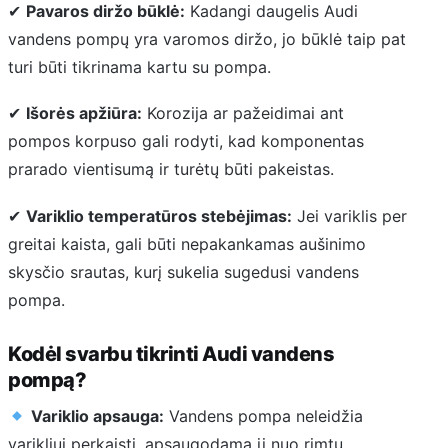
✔
Pavaros diržo būklė:
Kadangi daugelis Audi
vandens pompų yra varomos diržo, jo būklė taip pat
turi būti tikrinama kartu su pompa.
✔
Išorės apžiūra:
Korozija ar pažeidimai ant
pompos korpuso gali rodyti, kad komponentas
prarado vientisumą ir turėtų būti pakeistas.
✔
Variklio temperatūros stebėjimas:
Jei variklis per
greitai kaista, gali būti nepakankamas aušinimo
skysčio srautas, kurį sukelia sugedusi vandens
pompa.
Kodėl svarbu tikrinti Audi vandens
pompą?
Variklio apsauga:
Vandens pompa neleidžia
varikliui perkaisti, apsaugodama jį nuo rimtų