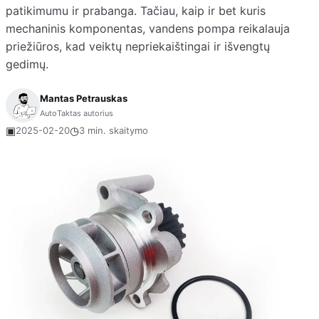
patikimumu ir prabanga. Tačiau, kaip ir bet kuris
mechaninis komponentas, vandens pompa reikalauja
priežiūros, kad veiktų nepriekaištingai ir išvengtų
gedimų.
Mantas Petrauskas
AutoTaktas autorius
▣
◷
2025-02-20
3 min. skaitymo