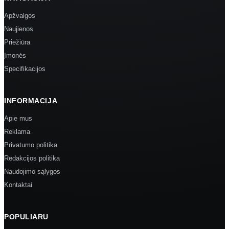
Apžvalgos
Naujienos
Priežiūra
Įmonės
Specifikacijos
INFORMACIJA
Apie mus
Reklama
Privatumo politika
Redakcijos politika
Naudojimo sąlygos
Kontaktai
POPULIARU