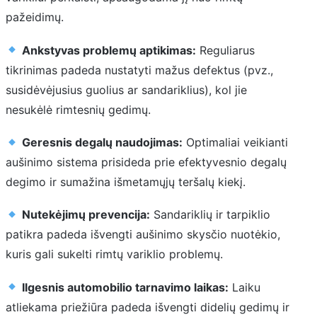
pažeidimų.
Ankstyvas problemų aptikimas:
Reguliarus
tikrinimas padeda nustatyti mažus defektus (pvz.,
susidėvėjusius guolius ar sandariklius), kol jie
nesukėlė rimtesnių gedimų.
Geresnis degalų naudojimas:
Optimaliai veikianti
aušinimo sistema prisideda prie efektyvesnio degalų
degimo ir sumažina išmetamųjų teršalų kiekį.
Nutekėjimų prevencija:
Sandariklių ir tarpiklio
patikra padeda išvengti aušinimo skysčio nuotėkio,
kuris gali sukelti rimtų variklio problemų.
Ilgesnis automobilio tarnavimo laikas:
Laiku
atliekama priežiūra padeda išvengti didelių gedimų ir