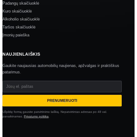
Padangų skaičiuoklė
Kuro skaičiuoklė
Alkoholio skaičiuoklė
Taršos skaičiuoklė
Įmonių paieška
NAUJIENLAIŠKIS
Gaukite naujausias automobilių naujienas, apžvalgas ir praktiškus
patarimus.
Jūsų el. paštas
PRENUMERUOTI
Užpildę formą gausite patvirtinimo laišką. Nepatvirtintas adresas po 48 val.
panaikinamas.
Privatumo politika
.