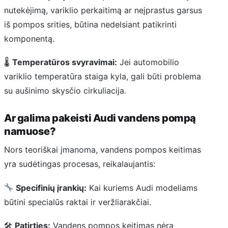
nutekėjimą, variklio perkaitimą ar neįprastus garsus
iš pompos srities, būtina nedelsiant patikrinti
komponentą.
🌡
Temperatūros svyravimai:
Jei automobilio
variklio temperatūra staiga kyla, gali būti problema
su aušinimo skysčio cirkuliacija.
Ar galima pakeisti Audi vandens pompą
namuose?
Nors teoriškai įmanoma, vandens pompos keitimas
yra sudėtingas procesas, reikalaujantis:
Specifinių įrankių:
Kai kuriems Audi modeliams
būtini specialūs raktai ir veržliarakčiai.
🛠
Patirties:
Vandens pompos keitimas nėra