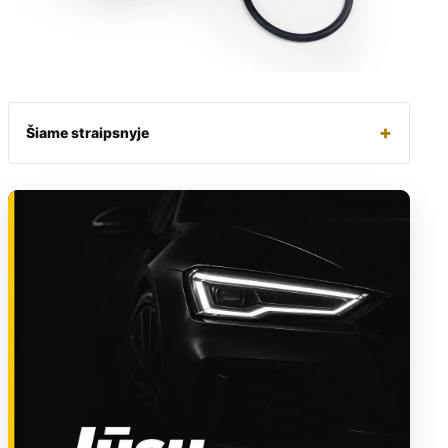
+
Šiame straipsnyje