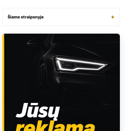
+
Šiame straipsnyje