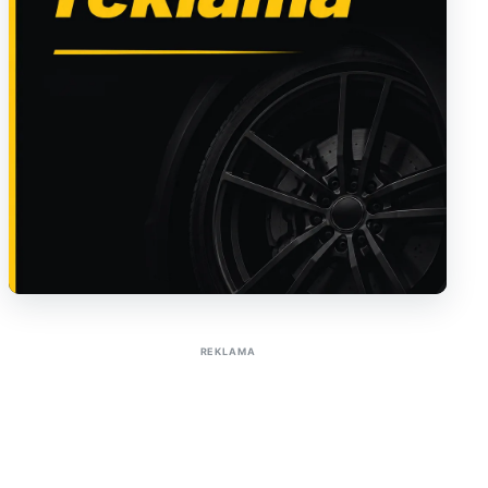
Sužinoti apie reklamą AutoTaktas portale
REKLAMA