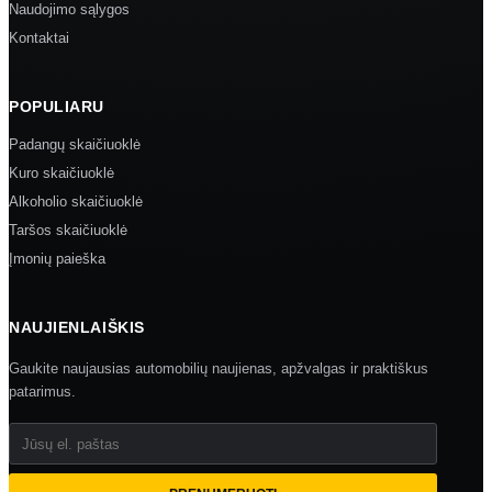
Naudojimo sąlygos
Kontaktai
POPULIARU
Padangų skaičiuoklė
Kuro skaičiuoklė
Alkoholio skaičiuoklė
Taršos skaičiuoklė
Įmonių paieška
NAUJIENLAIŠKIS
Gaukite naujausias automobilių naujienas, apžvalgas ir praktiškus
patarimus.
Jūsų el. paštas