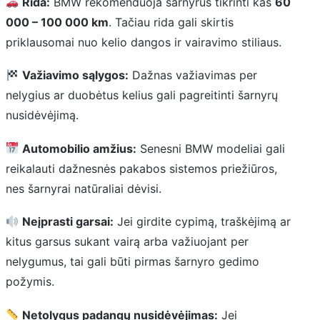
Rida:
BMW rekomenduoja šarnyrus tikrinti kas
60
000 – 100 000 km
. Tačiau rida gali skirtis
priklausomai nuo kelio dangos ir vairavimo stiliaus.
Važiavimo sąlygos:
Dažnas važiavimas per
nelygius ar duobėtus kelius gali pagreitinti šarnyrų
nusidėvėjimą.
Automobilio amžius:
Senesni BMW modeliai gali
reikalauti dažnesnės pakabos sistemos priežiūros,
nes šarnyrai natūraliai dėvisi.
Neįprasti garsai:
Jei girdite cypimą, traškėjimą ar
kitus garsus sukant vairą arba važiuojant per
nelygumus, tai gali būti pirmas šarnyro gedimo
požymis.
Netolygus padangų nusidėvėjimas:
Jei