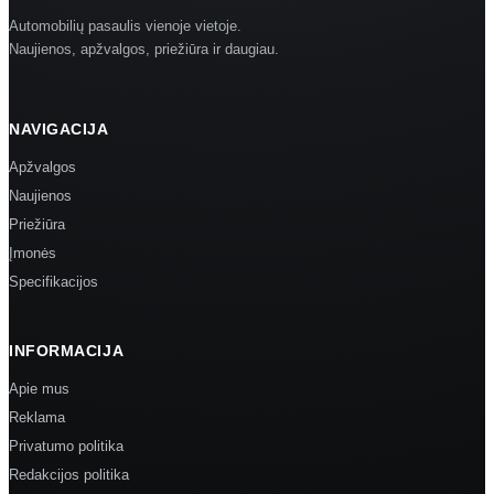
Automobilių pasaulis vienoje vietoje.
Naujienos, apžvalgos, priežiūra ir daugiau.
NAVIGACIJA
Apžvalgos
Naujienos
Priežiūra
Įmonės
Specifikacijos
INFORMACIJA
Apie mus
Reklama
Privatumo politika
Redakcijos politika