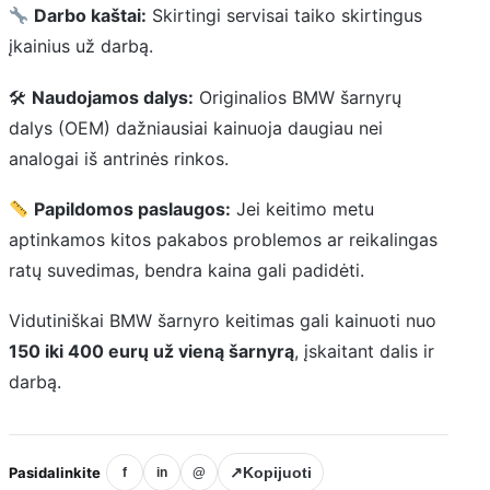
Darbo kaštai:
Skirtingi servisai taiko skirtingus
įkainius už darbą.
🛠
Naudojamos dalys:
Originalios BMW šarnyrų
dalys (OEM) dažniausiai kainuoja daugiau nei
analogai iš antrinės rinkos.
Papildomos paslaugos:
Jei keitimo metu
aptinkamos kitos pakabos problemos ar reikalingas
ratų suvedimas, bendra kaina gali padidėti.
Vidutiniškai BMW šarnyro keitimas gali kainuoti nuo
150 iki 400 eurų už vieną šarnyrą
, įskaitant dalis ir
darbą.
Pasidalinkite
↗
Kopijuoti
f
in
@