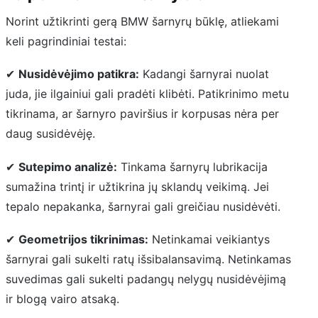
Norint užtikrinti gerą BMW šarnyrų būklę, atliekami
keli pagrindiniai testai:
✔
Nusidėvėjimo patikra:
Kadangi šarnyrai nuolat
juda, jie ilgainiui gali pradėti klibėti. Patikrinimo metu
tikrinama, ar šarnyro paviršius ir korpusas nėra per
daug susidėvėję.
✔
Sutepimo analizė:
Tinkama šarnyrų lubrikacija
sumažina trintį ir užtikrina jų sklandų veikimą. Jei
tepalo nepakanka, šarnyrai gali greičiau nusidėvėti.
✔
Geometrijos tikrinimas:
Netinkamai veikiantys
šarnyrai gali sukelti ratų išsibalansavimą. Netinkamas
suvedimas gali sukelti padangų nelygų nusidėvėjimą
ir blogą vairo atsaką.