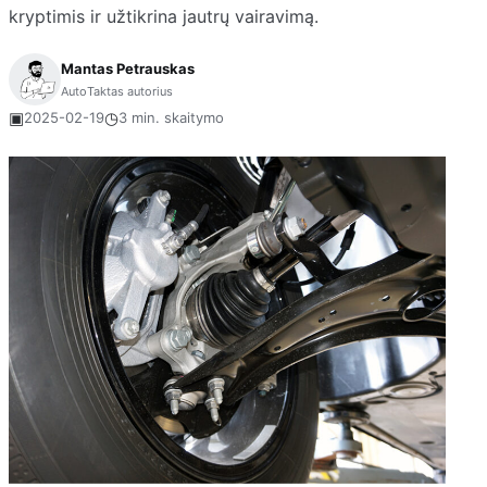
kryptimis ir užtikrina jautrų vairavimą.
Mantas Petrauskas
AutoTaktas autorius
▣
◷
2025-02-19
3 min. skaitymo