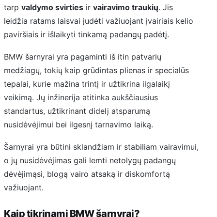
tarp
valdymo svirties
ir
vairavimo traukių
. Jis
leidžia ratams laisvai judėti važiuojant įvairiais kelio
paviršiais ir išlaikyti tinkamą padangų padėtį.
BMW šarnyrai yra pagaminti iš itin patvarių
medžiagų, tokių kaip grūdintas plienas ir specialūs
tepalai, kurie mažina trintį ir užtikrina ilgalaikį
veikimą. Jų inžinerija atitinka aukščiausius
standartus, užtikrinant didelį atsparumą
nusidėvėjimui bei ilgesnį tarnavimo laiką.
Šarnyrai yra būtini sklandžiam ir stabiliam vairavimui,
o jų nusidėvėjimas gali lemti netolygų padangų
dėvėjimąsi, blogą vairo atsaką ir diskomfortą
važiuojant.
Kaip tikrinami BMW šarnyrai?