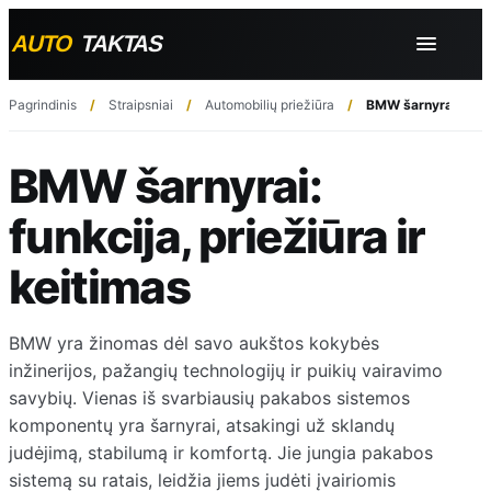
Pagrindinis
Straipsniai
Automobilių priežiūra
BMW šarnyrai: funkc
BMW šarnyrai:
funkcija, priežiūra ir
keitimas
BMW yra žinomas dėl savo aukštos kokybės
inžinerijos, pažangių technologijų ir puikių vairavimo
savybių. Vienas iš svarbiausių pakabos sistemos
komponentų yra šarnyrai, atsakingi už sklandų
judėjimą, stabilumą ir komfortą. Jie jungia pakabos
sistemą su ratais, leidžia jiems judėti įvairiomis