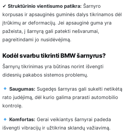
✔
Struktūrinio vientisumo patikra:
Šarnyro
korpusas ir apsauginės guminės dalys tikrinamos dėl
įtrūkimų ar deformacijų. Jei apsauginė guma yra
pažeista, į šarnyrą gali patekti nešvarumai,
pagreitindami jo nusidėvėjimą.
Kodėl svarbu tikrinti BMW šarnyrus?
Šarnyrų tikrinimas yra būtinas norint išvengti
didesnių pakabos sistemos problemų.
Saugumas:
Sugedęs šarnyras gali sukelti netikėtą
rato judėjimą, dėl kurio galima prarasti automobilio
kontrolę.
Komfortas:
Gerai veikiantys šarnyrai padeda
išvengti vibracijų ir užtikrina sklandų važiavimą.