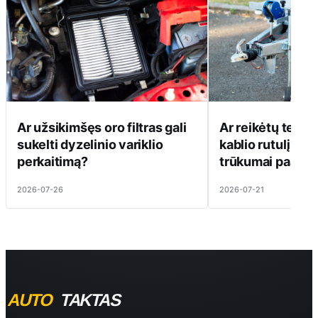
Ar užsikimšęs oro filtras gali
Ar reikėtų tepti
sukelti dyzelinio variklio
kablio rutulį? Pr
perkaitimą?
trūkumai paaiški
2026-07-26
2026-07-21