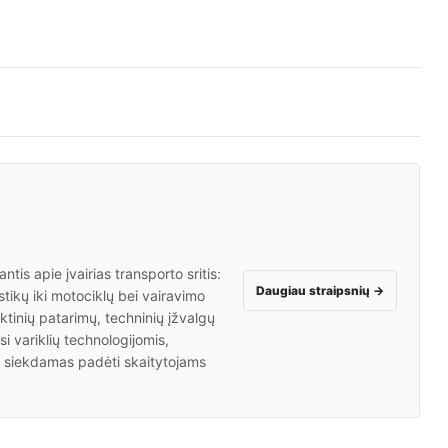
tis apie įvairias transporto sritis:
Daugiau straipsnių
→
tikų iki motociklų bei vairavimo
inių patarimų, techninių įžvalgų
i variklių technologijomis,
a, siekdamas padėti skaitytojams