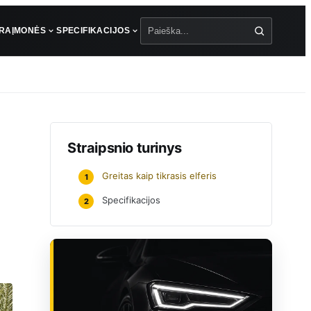
ŪRA
ĮMONĖS
SPECIFIKACIJOS
Paieška
Straipsnio turinys
Greitas kaip tikrasis elferis
1
Specifikacijos
2