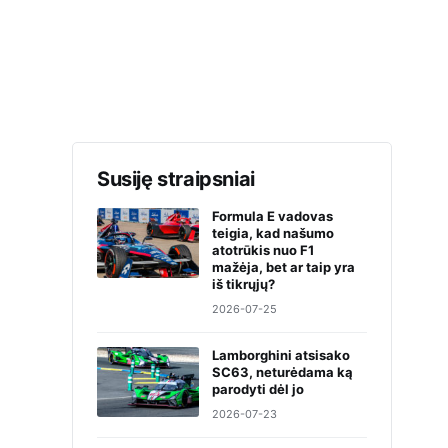
Susiję straipsniai
Formula E vadovas
teigia, kad našumo
atotrūkis nuo F1
mažėja, bet ar taip yra
iš tikrųjų?
2026-07-25
Lamborghini atsisako
SC63, neturėdama ką
parodyti dėl jo
2026-07-23