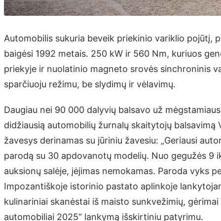
Automobilis sukuria beveik priekinio variklio pojūtį, p
baigėsi 1992 metais. 250 kW ir 560 Nm, kuriuos gener
priekyje ir nuolatinio magneto srovės sinchroninis va
sparčiuoju režimu, be slydimų ir vėlavimų.
Daugiau nei 90 000 dalyvių balsavo už mėgstamiausi
didžiausią automobilių žurnalų skaitytojų balsavimą 
žavesys derinamas su jūriniu žavesiu: „Geriausi autom
parodą su 30 apdovanotų modelių. Nuo gegužės 9 iki 
auksionų salėje, įėjimas nemokamas. Paroda vyks p
Impozantiškoje istorinio pastato aplinkoje lankytoja
kulinariniai skanėstai iš maisto sunkvežimių, gėrima
automobiliai 2025“ lankymą išskirtiniu patyrimu.