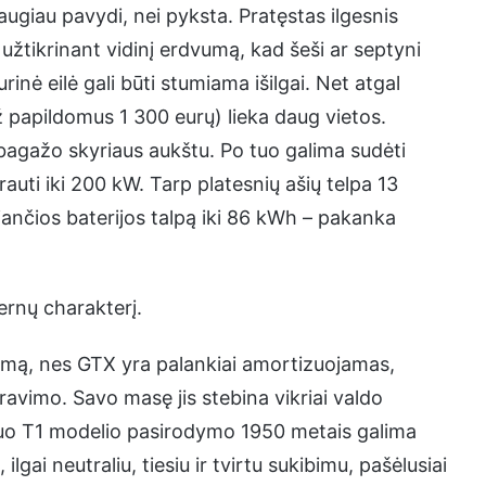
augiau pavydi, nei pyksta. Pratęstas ilgesnis
 užtikrinant vidinį erdvumą, kad šeši ar septyni
durinė eilė gali būti stumiama išilgai. Net atgal
už papildomus 1 300 eurų) lieka daug vietos.
bagažo skyriaus aukštu. Po tuo galima sudėti
rauti iki 200 kW. Tarp platesnių ašių telpa 13
riančios baterijos talpą iki 86 kWh – pakanka
ernų charakterį.
onumą, nes GTX yra palankiai amortizuojamas,
ravimo. Savo masę jis stebina vikriai valdo
nuo T1 modelio pasirodymo 1950 metais galima
gai neutraliu, tiesiu ir tvirtu sukibimu, pašėlusiai