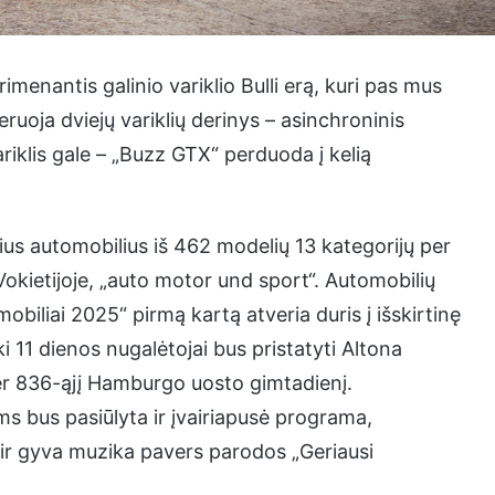
rimenantis galinio variklio Bulli erą, kuri pas mus
uoja dviejų variklių derinys – asinchroninis
riklis gale – „Buzz GTX“ perduoda į kelią
us automobilius iš 462 modelių 13 kategorijų per
Vokietijoje, „auto motor und sport“. Automobilių
obiliai 2025“ pirmą kartą atveria duris į išskirtinę
11 dienos nugalėtojai bus pristatyti Altona
er 836-ąjį Hamburgo uosto gimtadienį.
ms bus pasiūlyta ir įvairiapusė programa,
i ir gyva muzika pavers parodos „Geriausi