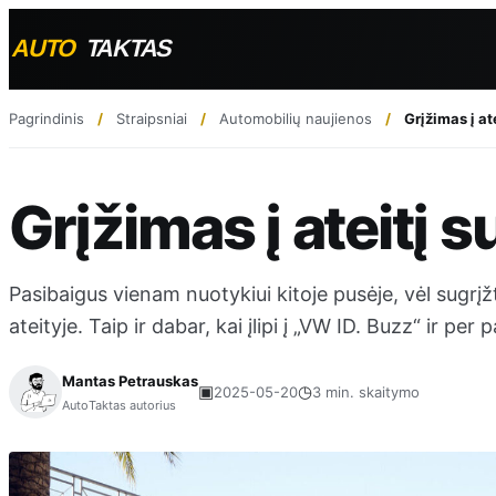
Pagrindinis
Straipsniai
Automobilių naujienos
Grįžimas į at
Grįžimas į ateitį 
Pasibaigus vienam nuotykiui kitoje pusėje, vėl sugrįžti
ateityje. Taip ir dabar, kai įlipi į „VW ID. Buzz“ ir per
Mantas Petrauskas
▣
◷
2025-05-20
3 min. skaitymo
AutoTaktas autorius