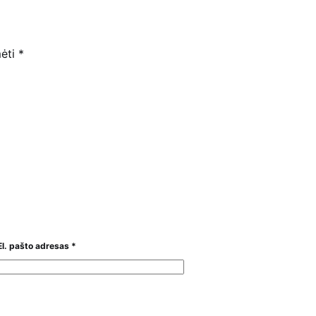
mėti
*
El. pašto adresas
*