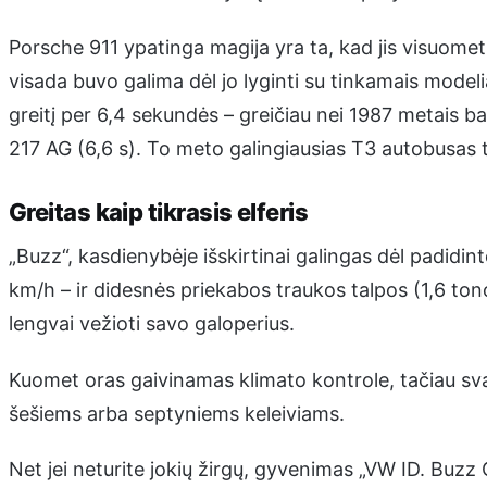
Porsche 911 ypatinga magija yra ta, kad jis visuomet
visada buvo galima dėl jo lyginti su tinkamais modeli
greitį per 6,4 sekundės – greičiau nei 1987 metais ba
217 AG (6,6 s). To meto galingiausias T3 autobusas 
Greitas kaip tikrasis elferis
„Buzz“, kasdienybėje išskirtinai galingas dėl padidin
km/h – ir didesnės priekabos traukos talpos (1,6 ton
lengvai vežioti savo galoperius.
Kuomet oras gaivinamas klimato kontrole, tačiau svar
šešiems arba septyniems keleiviams.
Net jei neturite jokių žirgų, gyvenimas „VW ID. Buzz 