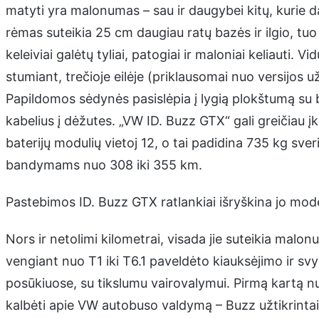
matyti yra malonumas – sau ir daugybei kitų, kurie d
rėmas suteikia 25 cm daugiau ratų bazės ir ilgio, tuo
keleiviai galėtų tyliai, patogiai ir maloniai keliauti. Vi
stumiant, trečioje eilėje (priklausomai nuo versijos 
Papildomos sėdynės pasislėpia į lygią plokštumą su 
kabelius į dėžutes. „VW ID. Buzz GTX“ gali greičiau įk
baterijų modulių vietoj 12, o tai padidina 735 kg sve
bandymams nuo 308 iki 355 km.
Pastebimos ID. Buzz GTX ratlankiai išryškina jo mod
Nors ir netolimi kilometrai, visada jie suteikia mal
vengiant nuo T1 iki T6.1 paveldėto kiauksėjimo ir svy
posūkiuose, su tikslumu vairovalymui. Pirmą kartą 
kalbėti apie VW autobuso valdymą – Buzz užtikrintai, il