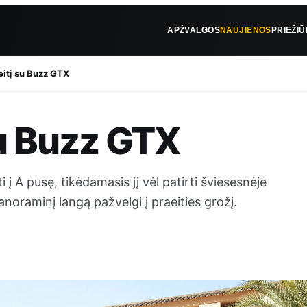
APŽVALGOS
NAUJIENOS
PRIEŽI
eitį su Buzz GTX
su Buzz GTX
 į A pusę, tikėdamasis jį vėl patirti šviesesnėje
 panoraminį langą pažvelgi į praeities grožį.