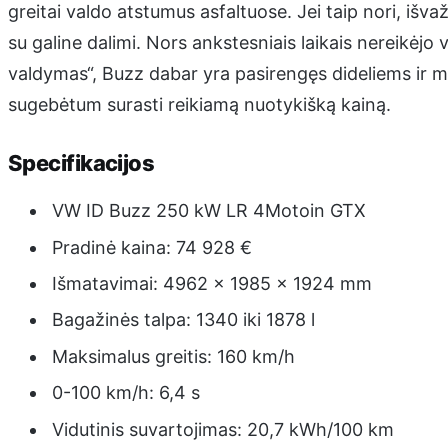
greitai valdo atstumus asfaltuose. Jei taip nori, išva
su galine dalimi. Nors ankstesniais laikais nereikėjo 
valdymas“, Buzz dabar yra pasirengęs dideliems ir 
sugebėtum surasti reikiamą nuotykišką kainą.
Specifikacijos
VW ID Buzz 250 kW LR 4Motoin GTX
Pradinė kaina: 74 928 €
Išmatavimai: 4962 x 1985 x 1924 mm
Bagažinės talpa: 1340 iki 1878 l
Maksimalus greitis: 160 km/h
0-100 km/h: 6,4 s
Vidutinis suvartojimas: 20,7 kWh/100 km