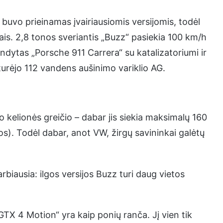
 buvo prieinamas įvairiausiomis versijomis, todėl
ais. 2,8 tonos sveriantis „Buzz“ pasiekia 100 km/h
ndytas „Porsche 911 Carrera“ su katalizatoriumi ir
turėjo 112 vandens aušinimo variklio AG.
to kelionės greičio – dabar jis siekia maksimalų 160
os). Todėl dabar, anot VW, žirgų savininkai galėtų
biausia: ilgos versijos Buzz turi daug vietos
GTX 4 Motion“ yra kaip ponių ranča. Jį vien tik