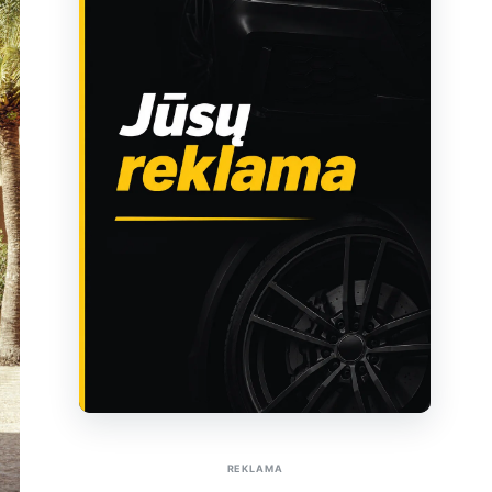
Sužinoti apie reklamą AutoTaktas portale
REKLAMA