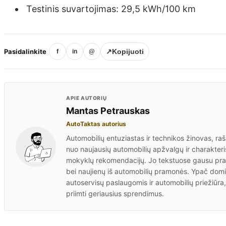
Testinis suvartojimas: 29,5 kWh/100 km
Pasidalinkite
↗
Kopijuoti
f
in
@
APIE AUTORIŲ
Mantas Petrauskas
AutoTaktas autorius
Automobilių entuziastas ir technikos žinovas, rašan
nuo naujausių automobilių apžvalgų ir charakteris
mokyklų rekomendacijų. Jo tekstuose gausu prakt
bei naujienų iš automobilių pramonės. Ypač domis
autoservisų paslaugomis ir automobilių priežiūr
priimti geriausius sprendimus.