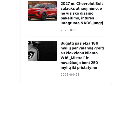
2027 m. Chevrolet Bolt
sulauks atnaujinimo, o
ne visiško dizaino
pakeitimo, ir turės
integruotą NACS jungtį
2026-07-15
Bugatti pasiekia 186
mylių per valandą greitį
su kiekvienu kliento
W16 „Mistral“ ir
nuvažiuoja bent 250
mylių iki pristatymo
2026-04-23