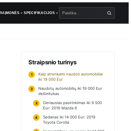
ŪRA
ĮMONĖS
SPECIFIKACIJOS
Paieška
Straipsnio turinys
Kaip atrenkami naudoti automobiliai
1
iki 19 000 Eur
Naudotų automobilių iki 19 000 Eur
2
dešimtukas
Geriausias pasirinkimas iki 9 500
3
Eur: 2016 Mazda 6
Sedanas iki 14 000 Eur: 2019
4
Toyota Corolla