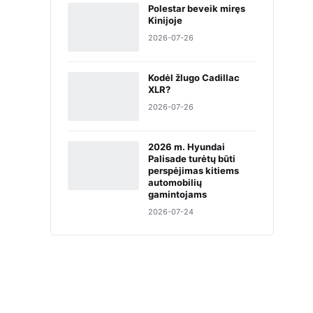
Polestar beveik miręs
Kinijoje
2026-07-26
Kodėl žlugo Cadillac
XLR?
2026-07-26
2026 m. Hyundai
Palisade turėtų būti
perspėjimas kitiems
automobilių
gamintojams
2026-07-24