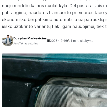
naujų modelių kainos nuolat kyla. Dėl pastaraisiais m
pabrangimo, naudotos transporto priemonės tapo ypa
ekonomiško bei patikimo automobilio už patrauklią s
ieško užtikrinto variantų tiek ilgam naudojimui, tiek
Dovydas Markevičius
▣
◷
2025-12-16
4 min. skaitymo
AutoTaktas autorius