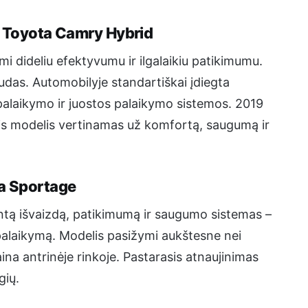
19 Toyota Camry Hybrid
i dideliu efektyvumu ir ilgalaikiu patikimumu.
audas. Automobilyje standartiškai įdiegta
palaikymo ir juostos palaikymo sistemos. 2019
is modelis vertinamas už komfortą, saugumą ir
ia Sportage
ntą išvaizdą, patikimumą ir saugumo sistemas –
palaikymą. Modelis pasižymi aukštesne nei
ina antrinėje rinkoje. Pastarasis atnaujinimas
gių.