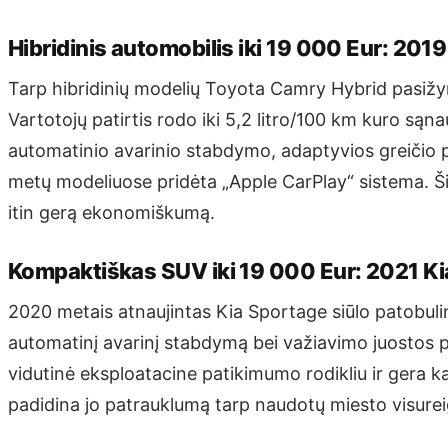
Hibridinis automobilis iki 19 000 Eur: 20
Tarp hibridinių modelių Toyota Camry Hybrid pasižym
Vartotojų patirtis rodo iki 5,2 litro/100 km kuro sąn
automatinio avarinio stabdymo, adaptyvios greičio 
metų modeliuose pridėta „Apple CarPlay“ sistema. Š
itin gerą ekonomiškumą.
Kompaktiškas SUV iki 19 000 Eur: 2021 K
2020 metais atnaujintas Kia Sportage siūlo patobuli
automatinį avarinį stabdymą bei važiavimo juostos 
vidutinė eksploatacine patikimumo rodikliu ir gera ka
padidina jo patrauklumą tarp naudotų miesto visurei