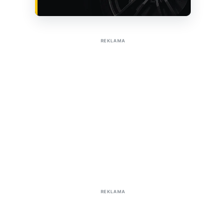
Sužinoti apie reklamą AutoTaktas portale
REKLAMA
REKLAMA