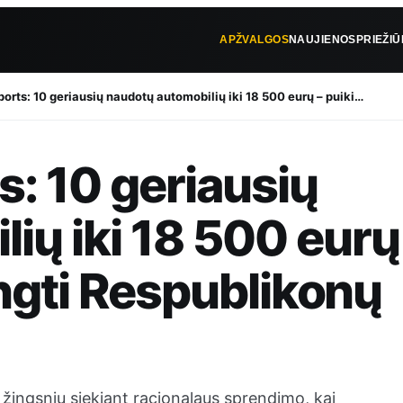
APŽVALGOS
NAUJIENOS
PRIEŽI
rts: 10 geriausių naudotų automobilių iki 18 500 eurų – puiki…
: 10 geriausių
ių iki 18 500 eurų
vengti Respublikonų
žingsniu siekiant racionalaus sprendimo, kai