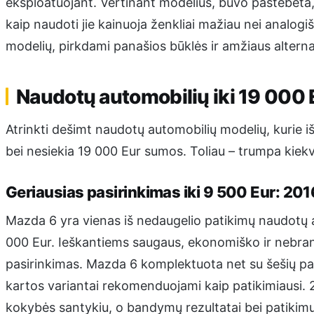
eksploatuojant. Vertinant modelius, buvo pastebėta, 
kaip naudoti jie kainuoja ženkliai mažiau nei analogi
modelių, pirkdami panašios būklės ir amžiaus alterna
Naudotų automobilių iki 19 000
Atrinkti dešimt naudotų automobilių modelių, kurie 
bei nesiekia 19 000 Eur sumos. Toliau – trumpa kiekv
Geriausias pasirinkimas iki 9 500 Eur: 20
Mazda 6 yra vienas iš nedaugelio patikimų naudotų au
000 Eur. Ieškantiems saugaus, ekonomiško ir nebran
pasirinkimas. Mazda 6 komplektuota net su šešių p
kartos variantai rekomenduojami kaip patikimiausi. 20
kokybės santykiu, o bandymų rezultatai bei patikimu