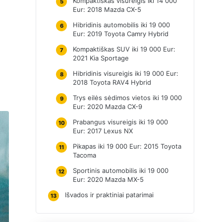
Kompaktiškas visureigis iki 14 000
5
Eur: 2018 Mazda CX-5
Hibridinis automobilis iki 19 000
6
Eur: 2019 Toyota Camry Hybrid
Kompaktiškas SUV iki 19 000 Eur:
7
2021 Kia Sportage
Hibridinis visureigis iki 19 000 Eur:
8
2018 Toyota RAV4 Hybrid
Trys eilės sėdimos vietos iki 19 000
9
Eur: 2020 Mazda CX-9
Prabangus visureigis iki 19 000
10
Eur: 2017 Lexus NX
Pikapas iki 19 000 Eur: 2015 Toyota
11
Tacoma
Sportinis automobilis iki 19 000
12
Eur: 2020 Mazda MX-5
Išvados ir praktiniai patarimai
13