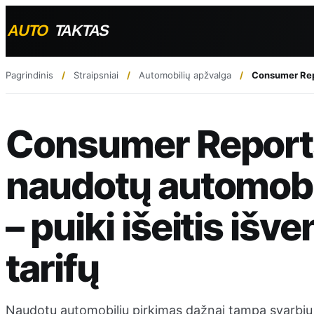
Pagrindinis
Straipsniai
Automobilių apžvalga
Consumer Repo
Consumer Reports
naudotų automobil
– puiki išeitis iš
tarifų
Naudotų automobilių pirkimas dažnai tampa svarbiu 