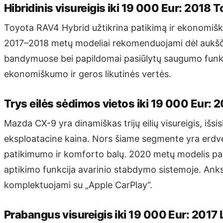
Hibridinis visureigis iki 19 000 Eur: 2018
Toyota RAV4 Hybrid užtikrina patikimą ir ekonomi
2017–2018 metų modeliai rekomenduojami dėl aukšči
bandymuose bei papildomai pasiūlytų saugumo funkci
ekonomiškumo ir geros likutinės vertės.
Trys eilės sėdimos vietos iki 19 000 Eur
Mazda CX-9 yra dinamiškas trijų eilių visureigis, išsi
eksploatacine kaina. Nors šiame segmente yra erdves
patikimumo ir komforto balų. 2020 metų modelis pasi
aptikimo funkcija avarinio stabdymo sistemoje. Ankst
komplektuojami su „Apple CarPlay“.
Prabangus visureigis iki 19 000 Eur: 2017