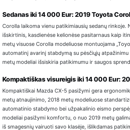
Sedanas iki 14 000 Eur: 2019 Toyota Corol
Corolla laikoma vienu patikimiausių sedanų rinkoje. N
išskirtinis, kasdienėse kelionėse pasitarnaus kaip it
metų visuose Corolla modeliuose montuojama „Toyota
automatinį avarinį stabdymą su pėsčiųjų atpažinimu 
metų modeliai išsiskiria patikimumu ir saugos spren
Kompaktiškas visureigis iki 14 000 Eur: 
Kompaktiškai Mazda CX-5 pasižymi gera ergonomika,
metų atnaujinimo, 2018 metų modeliuose standartiz
automatinio stabdymo bei užpakalinio eismo perspė
modeliai pasižymi komfortu, o nuo 2019 metų galima
iš smagesnių vairuoti savo klasėje, išlikdamas patiki