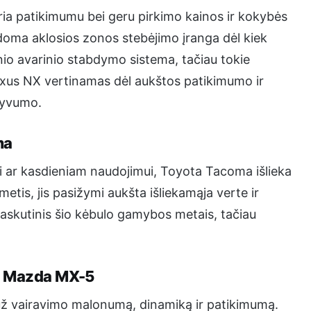
ria patikimumu bei geru pirkimo kainos ir kokybės
doma aklosios zonos stebėjimo įranga dėl kiek
o avarinio stabdymo sistema, tačiau tokie
Lexus NX vertinamas dėl aukštos patikimumo ir
tyvumo.
ma
ui ar kasdieniam naudojimui, Toyota Tacoma išlieka
etis, jis pasižymi aukšta išliekamąja verte ir
askutinis šio kėbulo gamybos metais, tačiau
20 Mazda MX-5
už vairavimo malonumą, dinamiką ir patikimumą.