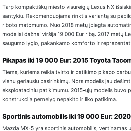
Tarp kompaktiškų miesto visureigių Lexus NX išsiski
santykiu. Rekomenduojama rinktis variantą su papil
riboto matomumo. Nuo 2018 metų įdiegta automatini
modeliai dažnai viršija 19 000 Eur ribą. 2017 metų 
saugumo lygio, pakankamo komforto ir reprezenta
Pikapas iki 19 000 Eur: 2015 Toyota Taco
Tiems, kuriems reikia tvirto ir patikimo pikapo darb
vienu geriausių pasirinkimų. Nors modelis jau dešimtm
eksploataciniu patikimumu. 2015-ųjų modelis buvo p
konstrukcija pernelyg nepakito ir liko patikima.
Sportinis automobilis iki 19 000 Eur: 20
Mazda MX-5 yra sportinis automobilis, vertinamas 