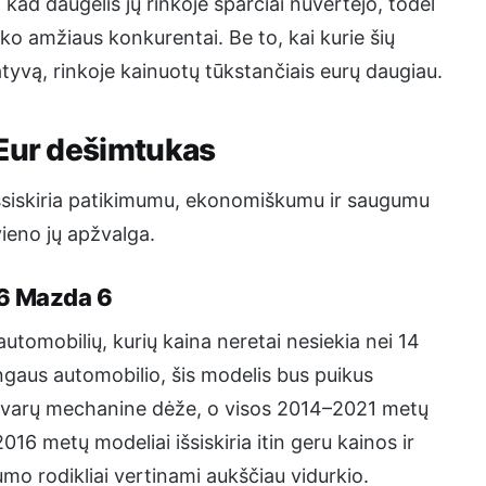
kad daugelis jų rinkoje sparčiai nuvertėjo, todėl
ško amžiaus konkurentai. Be to, kai kurie šių
tyvą, rinkoje kainuotų tūkstančiais eurų daugiau.
 Eur dešimtukas
išsiskiria patikimumu, ekonomiškumu ir saugumu
ieno jų apžvalga.
16 Mazda 6
tomobilių, kurių kaina neretai nesiekia nei 14
gaus automobilio, šis modelis bus puikus
avarų mechanine dėže, o visos 2014–2021 metų
16 metų modeliai išsiskiria itin geru kainos ir
mo rodikliai vertinami aukščiau vidurkio.