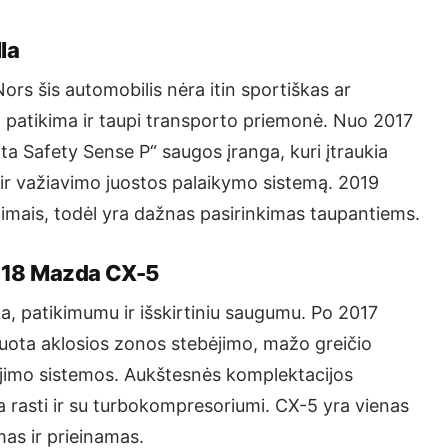
la
ors šis automobilis nėra itin sportiškas ar
in patikima ir taupi transporto priemonė. Nuo 2017
 Safety Sense P“ saugos įranga, kuri įtraukia
ir važiavimo juostos palaikymo sistemą. 2019
dimais, todėl yra dažnas pasirinkimas taupantiems.
2018 Mazda CX-5
 patikimumu ir išskirtiniu saugumu. Po 2017
uota aklosios zonos stebėjimo, mažo greičio
jimo sistemos. Aukštesnės komplektacijos
 rasti ir su turbokompresoriumi. CX-5 yra vienas
mas ir prieinamas.