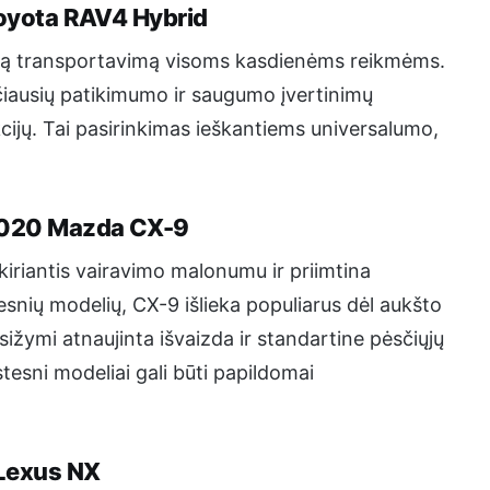
 Toyota RAV4 Hybrid
šką transportavimą visoms kasdienėms reikmėms.
ausių patikimumo ir saugumo įvertinimų
jų. Tai pasirinkimas ieškantiems universalumo,
: 2020 Mazda CX-9
skiriantis vairavimo malonumu ir priimtina
nių modelių, CX-9 išlieka populiarus dėl aukšto
žymi atnaujinta išvaizda ir standartine pėsčiųjų
esni modeliai gali būti papildomai
 Lexus NX