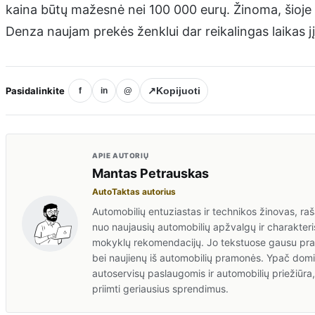
kaina būtų mažesnė nei 100 000 eurų. Žinoma, šioje ka
Denza naujam prekės ženklui dar reikalingas laikas jį 
Pasidalinkite
↗
Kopijuoti
f
in
@
APIE AUTORIŲ
Mantas Petrauskas
AutoTaktas autorius
Automobilių entuziastas ir technikos žinovas, rašan
nuo naujausių automobilių apžvalgų ir charakteris
mokyklų rekomendacijų. Jo tekstuose gausu prakt
bei naujienų iš automobilių pramonės. Ypač domis
autoservisų paslaugomis ir automobilių priežiūr
priimti geriausius sprendimus.