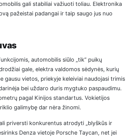
ilis gali stabiliai važiuoti toliau. Elektronika
ovą pažeistai padangai ir taip saugo jus nuo
uvas
nkcijomis, automobilis siūlo „tik” puikų
idrodžiai gale, elektra valdomos sėdynės, kurių
le gausu vietos, priekyje keleiviai naudojasi trimis
atidarinėja bei uždaro duris mygtuko paspaudimu.
ometrų pagal Kinijos standartus. Vokietijos
riklio galimybę dar nėra žinomi.
ali priversti konkurentus atrodyti „blyškūs ir
esirinks Denza vietoje Porsche Taycan, net jei