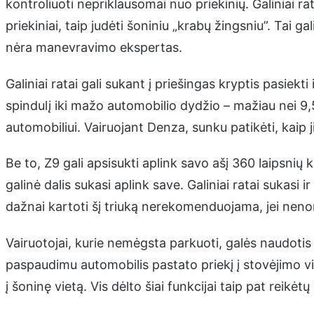
kontroliuoti nepriklausomai nuo priekinių. Galiniai rata
priekiniai, taip judėti šoniniu „krabų žingsniu”. Tai g
nėra manevravimo ekspertas.
Galiniai ratai gali sukant į priešingas kryptis pasiek
spindulį iki mažo automobilio dydžio – mažiau nei 9
automobiliui. Vairuojant Denza, sunku patikėti, kaip j
Be to, Z9 gali apsisukti aplink savo ašį 360 laipsnių 
galinė dalis sukasi aplink save. Galiniai ratai sukasi i
dažnai kartoti šį triuką nerekomenduojama, jei neno
Vairuotojai, kurie nemėgsta parkuoti, galės naudotis
paspaudimu automobilis pastato priekį į stovėjimo viet
į šoninę vietą. Vis dėlto šiai funkcijai taip pat reikėt