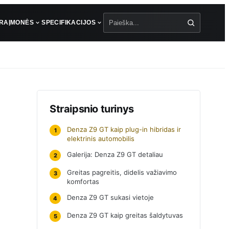
ŪRA
ĮMONĖS
SPECIFIKACIJOS
Paieška
Straipsnio turinys
Denza Z9 GT kaip plug-in hibridas ir
1
elektrinis automobilis
Galerija: Denza Z9 GT detaliau
2
Greitas pagreitis, didelis važiavimo
3
komfortas
Denza Z9 GT sukasi vietoje
4
Denza Z9 GT kaip greitas šaldytuvas
5