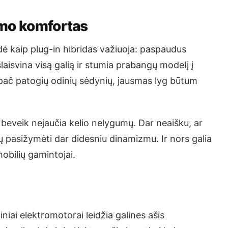
vimo komfortas
kaip plug-in hibridas važiuoja: paspaudus
laisvina visą galią ir stumia prabangų modelį į
ypač patogių odinių sėdynių, jausmas lyg būtum
 beveik nejaučia kelio nelygumų. Dar neaišku, ar
tų pasižymėti dar didesniu dinamizmu. Ir nors galia
mobilių gamintojai.
iniai elektromotorai leidžia galines ašis