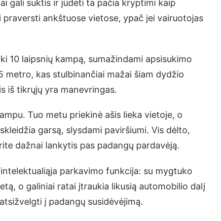
i gali suktis ir judėti ta pačia kryptimi kaip
ali praversti ankštuose vietose, ypač jei vairuotojas
ti iki 10 laipsnių kampą, sumažindami apsisukimo
,5 metro, kas stulbinančiai mažai šiam dydžio
is iš tikrųjų yra manevringas.
kampu. Tuo metu priekinė ašis lieka vietoje, o
r skleidžia garsą, slysdami paviršiumi. Vis dėlto,
rite dažnai lankytis pas padangų pardavėją.
 intelektualiąja parkavimo funkcija: su mygtuko
ą, o galiniai ratai įtraukia likusią automobilio dalį
ų atsižvelgti į padangų susidėvėjimą.