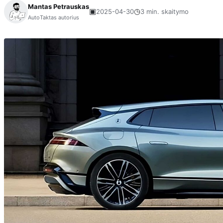
Mantas Petrauskas
▣
◷
2025-04-30
3 min. skaitymo
AutoTaktas autorius