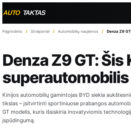
Pagrindinis
Straipsniai
Automobilių naujienos
Denza Z9 GT:
Denza Z9 GT: Šis 
superautomobilis 
Kinijos automobilių gamintojas BYD siekia aukštesni
tikslas – įsitvirtinti sportiniuose prabangos automob
GT modelis, kuris išsiskiria inovatyviomis technolog
įspūdingumą.