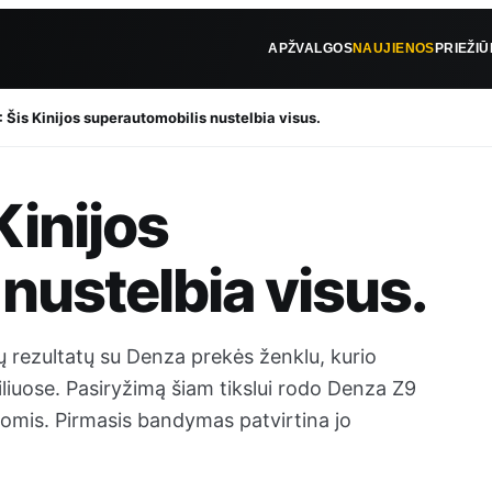
APŽVALGOS
NAUJIENOS
PRIEŽI
 Šis Kinijos superautomobilis nustelbia visus.
Kinijos
nustelbia visus.
ų rezultatų su Denza prekės ženklu, kurio
iliuose. Pasiryžimą šiam tikslui rodo Denza Z9
ijomis. Pirmasis bandymas patvirtina jo