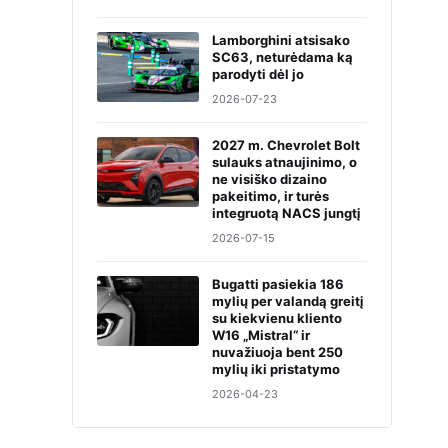
Lamborghini atsisako
SC63, neturėdama ką
parodyti dėl jo
2026-07-23
2027 m. Chevrolet Bolt
sulauks atnaujinimo, o
ne visiško dizaino
pakeitimo, ir turės
integruotą NACS jungtį
2026-07-15
Bugatti pasiekia 186
mylių per valandą greitį
su kiekvienu kliento
W16 „Mistral“ ir
nuvažiuoja bent 250
mylių iki pristatymo
2026-04-23