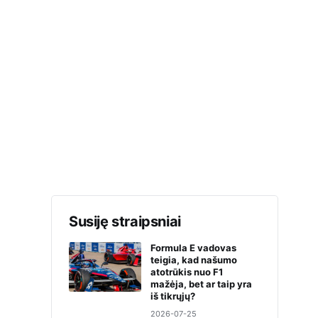
Susiję straipsniai
Formula E vadovas
teigia, kad našumo
atotrūkis nuo F1
mažėja, bet ar taip yra
iš tikrųjų?
2026-07-25