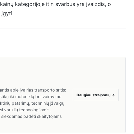
inų kategorijoje itin svarbus yra įvaizdis, o
įgyti.
tis apie įvairias transporto sritis:
Daugiau straipsnių
→
tikų iki motociklų bei vairavimo
inių patarimų, techninių įžvalgų
i variklių technologijomis,
a, siekdamas padėti skaitytojams