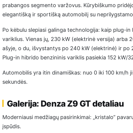
prabangos segmento varžovus. Kūrybiškumo pridėjo 
elegantišką ir sportišką automobilį su neprilygstam
Po kėbulu slepiasi galinga technologija: kaip plug-in h
variklius. Vienas jų, 230 kW (elektrinė versija) arba
ašyje, o du, išvystantys po 240 kW (elektrinė) ir po
Plug-in hibrido benzininis variklis pasiekia 152 kW/3
Automobilis yra itin dinamiškas: nuo 0 iki 100 km/h ji
sekundės.
Galerija: Denza Z9 GT detaliau
Moderniausi medžiagų pasirinkimai: „kristalo” pavarų 
įspūdis.