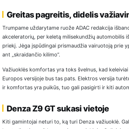
Greitas pagreitis, didelis važia
Trumpame uždarytame ruože ADAC redakcija išbandė 
akceleratorių, per keletą milisekundžių automobilis iš
priekį. Jėga įspūdingai prismaudžia vairuotoją prie 
ant „skraidančio kilimo”.
Važiuoklės komfortas yra toks švelnus, kad keleiviai
Europos versijoje bus tas pats. Elektros versija turė
ir komfortas yra puikūs, tuo gali pasigirti ir kiti auto
Denza Z9 GT sukasi vietoje
Kiti gamintojai neturi to, ką turi Denza važiuoklė. Gal