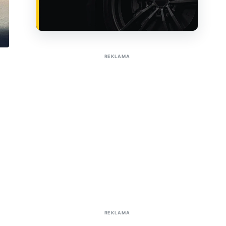
Sužinoti apie reklamą AutoTaktas portale
REKLAMA
REKLAMA