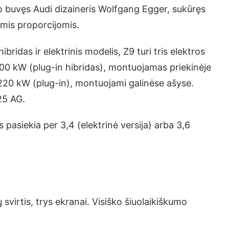
buvęs Audi dizaineris Wolfgang Egger, sukūręs
omis proporcijomis.
ibridas ir elektrinis modelis, Z9 turi tris elektros
 200 kW (plug-in hibridas), montuojamas priekinėje
 220 kW (plug-in), montuojami galinėse ašyse.
25 AG.
s pasiekia per 3,4 (elektrinė versija) arba 3,6
svirtis, trys ekranai. Visiško šiuolaikiškumo