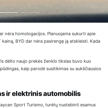
 dar nėra homologacijos. Planuojama sukurti apie
 kainą, BYD dar nėra pasirengę ją atskleisti. Kada
is dėlto naujo prekės ženklo tikslas buvo kuo
 įspūdingas, kaip parodė susitikimas su aukščiausios
 ir elektrinis automobilis
 Taycan Sport Turismo, turėtų nustebinti esamus