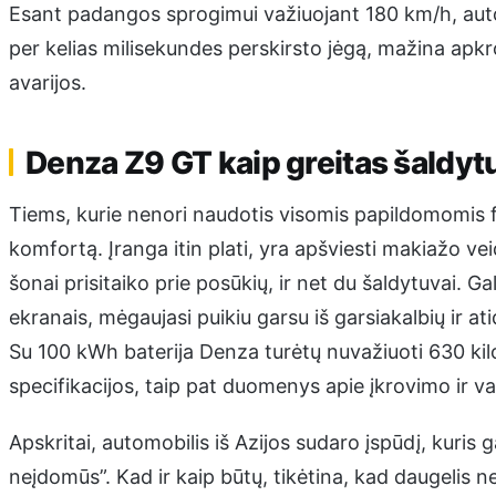
Esant padangos sprogimui važiuojant 180 km/h, automob
per kelias milisekundes perskirsto jėgą, mažina apkr
avarijos.
Denza Z9 GT kaip greitas šaldyt
Tiems, kurie nenori naudotis visomis papildomomis fu
komfortą. Įranga itin plati, yra apšviesti makiažo ve
šonai prisitaiko prie posūkių, ir net du šaldytuvai. Ga
ekranais, mėgaujasi puikiu garsu iš garsiakalbių ir 
Su 100 kWh baterija Denza turėtų nuvažiuoti 630 kil
specifikacijos, taip pat duomenys apie įkrovimo ir va
Apskritai, automobilis iš Azijos sudaro įspūdį, kuris g
neįdomūs”. Kad ir kaip būtų, tikėtina, kad daugelis n