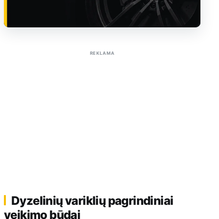
Sužinoti apie reklamą AutoTaktas portale
REKLAMA
Dyzelinių variklių pagrindiniai
veikimo būdai