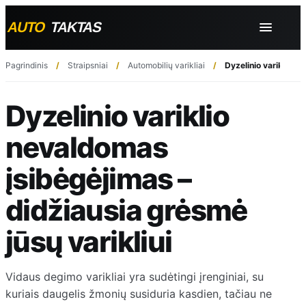
Pagrindinis
Straipsniai
Automobilių varikliai
Dyzelinio variklio n
Dyzelinio variklio
nevaldomas
įsibėgėjimas –
didžiausia grėsmė
jūsų varikliui
Vidaus degimo varikliai yra sudėtingi įrenginiai, su
kuriais daugelis žmonių susiduria kasdien, tačiau ne