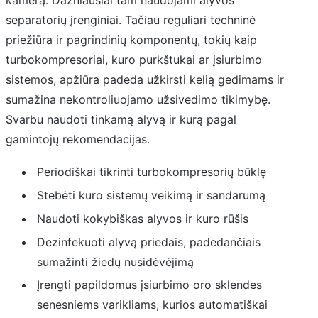
separatorių įrenginiai. Tačiau reguliari techninė
priežiūra ir pagrindinių komponentų, tokių kaip
turbokompresoriai, kuro purkštukai ar įsiurbimo
sistemos, apžiūra padeda užkirsti kelią gedimams ir
sumažina nekontroliuojamo užsivedimo tikimybę.
Svarbu naudoti tinkamą alyvą ir kurą pagal
gamintojų rekomendacijas.
Periodiškai tikrinti turbokompresorių būklę
Stebėti kuro sistemų veikimą ir sandarumą
Naudoti kokybiškas alyvos ir kuro rūšis
Dezinfekuoti alyvą priedais, padedančiais
sumažinti žiedų nusidėvėjimą
Įrengti papildomus įsiurbimo oro sklendes
senesniems varikliams, kurios automatiškai