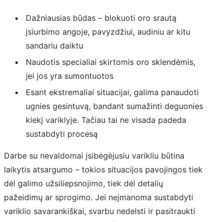
Dažniausias būdas – blokuoti oro srautą
įsiurbimo angoje, pavyzdžiui, audiniu ar kitu
sandariu daiktu
Naudotis specialiai skirtomis oro sklendėmis,
jei jos yra sumontuotos
Esant ekstremaliai situacijai, galima panaudoti
ugnies gesintuvą, bandant sumažinti deguonies
kiekį variklyje. Tačiau tai ne visada padeda
sustabdyti procesą
Darbe su nevaldomai įsibėgėjusiu varikliu būtina
laikytis atsargumo – tokios situacijos pavojingos tiek
dėl galimo užsiliepsnojimo, tiek dėl detalių
pažeidimų ar sprogimo. Jei neįmanoma sustabdyti
variklio savarankiškai, svarbu nedelsti ir pasitraukti