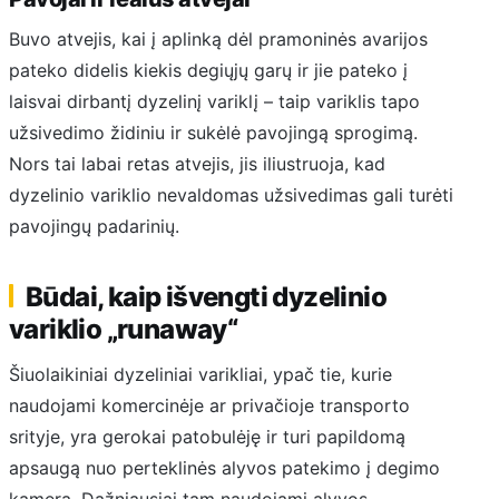
Buvo atvejis, kai į aplinką dėl pramoninės avarijos
pateko didelis kiekis degiųjų garų ir jie pateko į
laisvai dirbantį dyzelinį variklį – taip variklis tapo
užsivedimo židiniu ir sukėlė pavojingą sprogimą.
Nors tai labai retas atvejis, jis iliustruoja, kad
dyzelinio variklio nevaldomas užsivedimas gali turėti
pavojingų padarinių.
Būdai, kaip išvengti dyzelinio
variklio „runaway“
Šiuolaikiniai dyzeliniai varikliai, ypač tie, kurie
naudojami komercinėje ar privačioje transporto
srityje, yra gerokai patobulėję ir turi papildomą
apsaugą nuo perteklinės alyvos patekimo į degimo
kamerą. Dažniausiai tam naudojami alyvos