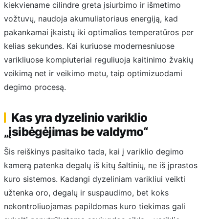
kiekviename cilindre greta įsiurbimo ir išmetimo
vožtuvų, naudoja akumuliatoriaus energiją, kad
pakankamai įkaistų iki optimalios temperatūros per
kelias sekundes. Kai kuriuose modernesniuose
varikliuose kompiuteriai reguliuoja kaitinimo žvakių
veikimą net ir veikimo metu, taip optimizuodami
degimo procesą.
Kas yra dyzelinio variklio
„įsibėgėjimas be valdymo“
Šis reiškinys pasitaiko tada, kai į variklio degimo
kamerą patenka degalų iš kitų šaltinių, ne iš įprastos
kuro sistemos. Kadangi dyzeliniam varikliui veikti
užtenka oro, degalų ir suspaudimo, bet koks
nekontroliuojamas papildomas kuro tiekimas gali