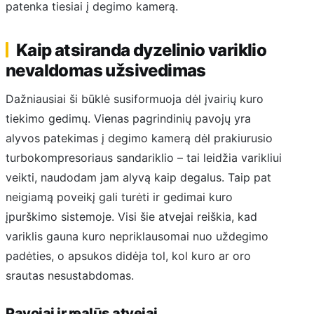
patenka tiesiai į degimo kamerą.
Kaip atsiranda dyzelinio variklio
nevaldomas užsivedimas
Dažniausiai ši būklė susiformuoja dėl įvairių kuro
tiekimo gedimų. Vienas pagrindinių pavojų yra
alyvos patekimas į degimo kamerą dėl prakiurusio
turbokompresoriaus sandariklio – tai leidžia varikliui
veikti, naudodam jam alyvą kaip degalus. Taip pat
neigiamą poveikį gali turėti ir gedimai kuro
įpurškimo sistemoje. Visi šie atvejai reiškia, kad
variklis gauna kuro nepriklausomai nuo uždegimo
padėties, o apsukos didėja tol, kol kuro ar oro
srautas nesustabdomas.
Pavojai ir realūs atvejai