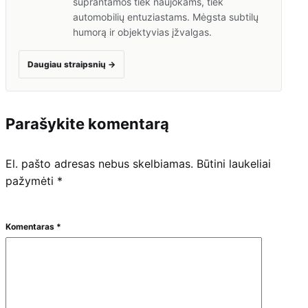
suprantamos tiek naujokams, tiek
automobilių entuziastams. Mėgsta subtilų
humorą ir objektyvias įžvalgas.
Daugiau straipsnių
→
Parašykite komentarą
El. pašto adresas nebus skelbiamas.
Būtini laukeliai
pažymėti
*
Komentaras
*