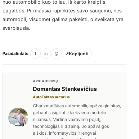
nuo automobilio kuo toliau, iš karto kreiptis
pagalbos. Pirmiausia rūpinkitės savo saugumu, nes
automobilį visuomet galima pakeisti, o sveikata yra
svarbiausia.
Pasidalinkite
↗
Kopijuoti
f
in
@
APIE AUTORIŲ
Domantas Stankevičius
AutoTaktas autorius
Charizmatiškas automobilių apžvalgininkas,
gebantis įsigilinti į kiekvieno modelio
niuansus. Vertina vairavimo pojūtį,
technologijas ir dizainą. Jo apžvalgos
aiškios, informatyvios ir lengvai