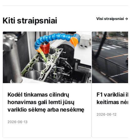
Kiti straipsniai
Visi straipsniai
→
Kodėl tinkamas cilindrų
F1 varikliai ilgai 
honavimas gali lemti jūsų
keitimas nėra pi
variklio sėkmę arba nesėkmę
2026-06-12
2026-06-13