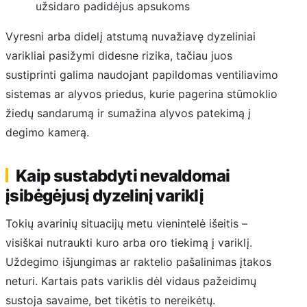
užsidaro padidėjus apsukoms
Vyresni arba didelį atstumą nuvažiavę dyzeliniai
varikliai pasižymi didesne rizika, tačiau juos
sustiprinti galima naudojant papildomas ventiliavimo
sistemas ar alyvos priedus, kurie pagerina stūmoklio
žiedų sandarumą ir sumažina alyvos patekimą į
degimo kamerą.
Kaip sustabdyti nevaldomai
įsibėgėjusį dyzelinį variklį
Tokių avarinių situacijų metu vienintelė išeitis –
visiškai nutraukti kuro arba oro tiekimą į variklį.
Uždegimo išjungimas ar raktelio pašalinimas įtakos
neturi. Kartais pats variklis dėl vidaus pažeidimų
sustoja savaime, bet tikėtis to nereikėtų.