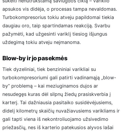
sukelti nenutrūkstamą saviugdos ciklą – variklio
apsukos vis didėja, o procesas tampa nevaldomas.
Turbokompresorius tokiu atveju papildomai tiekia
daugiau oro, taip spartindamas reakciją. Svarbu
pažymėti, kad užgesinti variklį tiesiog išjungus
uždegimą tokiu atveju neįmanoma.
Blow-by ir jo pasekmės
Tiek dyzeliniai, tiek benzininiai varikliai su
turbokompresoriumi gali patirti vadinamąją „blow-
by“ problemą – kai meziuginamos dujos ar
nesudegęs kuras dėl silpnų žiedų prasiskverbia į
karterį. Tai dažniausia pasitaiko susidėvėjusiems,
didelį kilometrų skaičių nuvažiavusiems varikliams ir
gali tapti viena iš nekontroliuojamo užsivedimo
priežasčių, nes iš karterio patekusios alyvos lašai