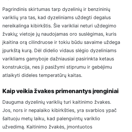
Pagrindinis skirtumas tarp dyzelinių ir benzininių
variklių yra tas, kad dyzeliniams uždegti degalus
nereikalinga kibirkštis. Šie varikliai neturi uždegimo
žvakių; vietoje jų naudojamas oro suslėgimas, kuris
įkaitina orą cilindruose ir tokiu būdu savaime uždega
įpurkštą kurą. Dėl didelio vidaus slėgio dyzeliniams
varikliams gamyboje dažniausiai pasirinkta ketaus
konstrukcija, nes ji pasižymi stiprumu ir gebėjimu
atlaikyti dideles temperatūrų kaitas.
Kaip veikia žvakes primenantys įrenginiai
Dauguma dyzelinių variklių turi kaitinimo žvakes.
Jos, nors ir nepalaiko kibirkšties, yra svarbios ypač
šaltuoju metų laiku, kad palengvintų variklio
užvedimą. Kaitinimo žvakės, įmontuotos