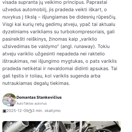
visada supranta jų veikimo principus. Paprastai
užvedus automobilį, jis pradeda veikti iškart, o
nuvykus į tikslą – išjungiamas be didesnių rūpesčių.
Visgi kai kurių retų gedimų atveju, ypač tai aktualu
dyzeliniams varikliams su turbokompresoriais, gali
pasireikšti reiškinys, žinomas kaip „variklio
užsivedimas be valdymo“ (angl. runaway). Tokiu
atveju variklio užgesinti nepadeda nei raktelio
ištraukimas, nei išjungimo mygtukas, o pats variklis
pradeda netikėtai ir nevaldomai didinti apsukas. Tai
gali tęstis ir toliau, kol variklis sugenda arba
nutraukiamas degalų tiekimas.
Domantas Stankevičius
AutoTaktas autorius
▣
◷
2025-12-09
3 min. skaitymo