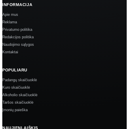
INFORMACIJA
Apie mus
Reklama
Privatumo politika
Redakcijos politika
Naudojimo sąlygos
Kontaktai
POPULIARU
Padangų skaičiuoklė
Kuro skaičiuoklė
Alkoholio skaičiuoklė
Taršos skaičiuoklė
Įmonių paieška
NAUJIENLAIŠKIS