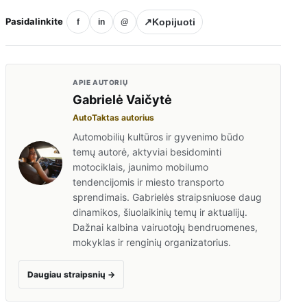
Pasidalinkite
↗
Kopijuoti
f
in
@
APIE AUTORIŲ
Gabrielė Vaičytė
AutoTaktas autorius
Automobilių kultūros ir gyvenimo būdo
temų autorė, aktyviai besidominti
motociklais, jaunimo mobilumo
tendencijomis ir miesto transporto
sprendimais. Gabrielės straipsniuose daug
dinamikos, šiuolaikinių temų ir aktualijų.
Dažnai kalbina vairuotojų bendruomenes,
mokyklas ir renginių organizatorius.
Daugiau straipsnių
→