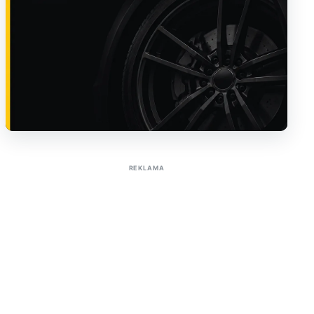
Sužinoti apie reklamą AutoTaktas portale
REKLAMA