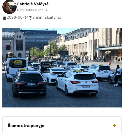
Gabrielė Vaičytė
AutoTaktas autorius
▣
◷
2026-06-14
2 min. skaitymo
+
Šiame straipsnyje