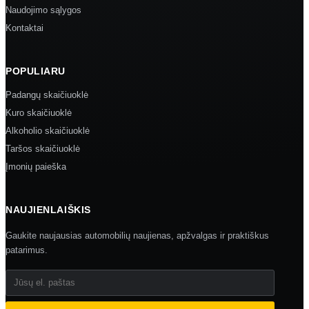
Naudojimo sąlygos
Kontaktai
POPULIARU
Padangų skaičiuoklė
Kuro skaičiuoklė
Alkoholio skaičiuoklė
Taršos skaičiuoklė
Įmonių paieška
NAUJIENLAIŠKIS
Gaukite naujausias automobilių naujienas, apžvalgas ir praktiškus
patarimus.
Jūsų el. paštas