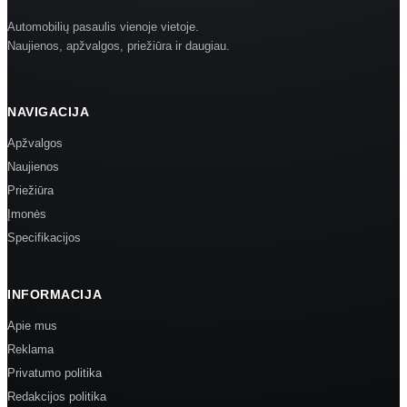
Automobilių pasaulis vienoje vietoje.
Naujienos, apžvalgos, priežiūra ir daugiau.
NAVIGACIJA
Apžvalgos
Naujienos
Priežiūra
Įmonės
Specifikacijos
INFORMACIJA
Apie mus
Reklama
Privatumo politika
Redakcijos politika