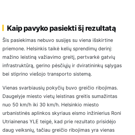
Kaip pavyko pasiekti šį rezultatą
Šis pasiekimas nebuvo susijęs su viena išskirtine
priemone. Helsinkis taikė kelių sprendimų derinį:
mažino leistiną važiavimo greitį, pertvarkė gatvių
infrastruktūrą, gerino pėsčiųjų ir dviratininkų sąlygas
bei stiprino viešojo transporto sistemą.
Vienas svarbiausių pokyčių buvo greičio ribojimas.
Daugelyje miesto vietų leistinas greitis sumažintas
nuo 50 km/h iki 30 km/h. Helsinkio miesto
urbanistinės aplinkos skyriaus eismo inžinierius Roni
Utriainenas YLE teigė, kad prie rezultato prisidėjo
daug veiksnių, tačiau greičio ribojimas yra vienas