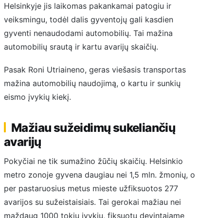
Helsinkyje jis laikomas pakankamai patogiu ir
veiksmingu, todėl dalis gyventojų gali kasdien
gyventi nenaudodami automobilių. Tai mažina
automobilių srautą ir kartu avarijų skaičių.
Pasak Roni Utriaineno, geras viešasis transportas
mažina automobilių naudojimą, o kartu ir sunkių
eismo įvykių kiekį.
Mažiau sužeidimų sukeliančių
avarijų
Pokyčiai ne tik sumažino žūčių skaičių. Helsinkio
metro zonoje gyvena daugiau nei 1,5 mln. žmonių, o
per pastaruosius metus mieste užfiksuotos 277
avarijos su sužeistaisiais. Tai gerokai mažiau nei
maždaug 1000 tokių įvykių, fiksuotų devintajame