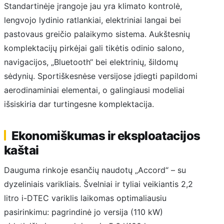
Standartinėje įrangoje jau yra klimato kontrolė,
lengvojo lydinio ratlankiai, elektriniai langai bei
pastovaus greičio palaikymo sistema. Aukštesnių
komplektacijų pirkėjai gali tikėtis odinio salono,
navigacijos, „Bluetooth“ bei elektrinių, šildomų
sėdynių. Sportiškesnėse versijose įdiegti papildomi
aerodinaminiai elementai, o galingiausi modeliai
išsiskiria dar turtingesne komplektacija.
Ekonomiškumas ir eksploatacijos
kaštai
Dauguma rinkoje esančių naudotų „Accord“ – su
dyzeliniais varikliais. Švelniai ir tyliai veikiantis 2,2
litro i-DTEC variklis laikomas optimaliausiu
pasirinkimu: pagrindinė jo versija (110 kW)