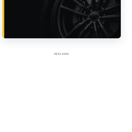
Sužinoti apie reklamą AutoTaktas portale
REKLAMA