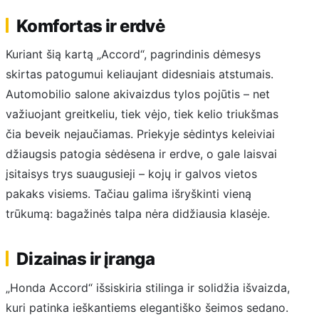
Komfortas ir erdvė
Kuriant šią kartą „Accord“, pagrindinis dėmesys
skirtas patogumui keliaujant didesniais atstumais.
Automobilio salone akivaizdus tylos pojūtis – net
važiuojant greitkeliu, tiek vėjo, tiek kelio triukšmas
čia beveik nejaučiamas. Priekyje sėdintys keleiviai
džiaugsis patogia sėdėsena ir erdve, o gale laisvai
įsitaisys trys suaugusieji – kojų ir galvos vietos
pakaks visiems. Tačiau galima išryškinti vieną
trūkumą: bagažinės talpa nėra didžiausia klasėje.
Dizainas ir įranga
„Honda Accord“ išsiskiria stilinga ir solidžia išvaizda,
kuri patinka ieškantiems elegantiško šeimos sedano.