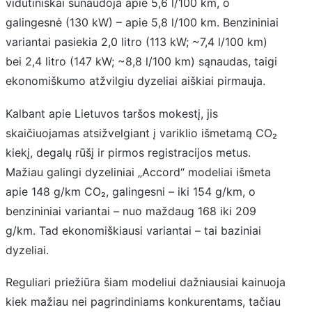
vidutiniškai sunaudoja apie 5,6 l/100 km, o
galingesnė (130 kW) – apie 5,8 l/100 km. Benzininiai
variantai pasiekia 2,0 litro (113 kW; ~7,4 l/100 km)
bei 2,4 litro (147 kW; ~8,8 l/100 km) sąnaudas, taigi
ekonomiškumo atžvilgiu dyzeliai aiškiai pirmauja.
Kalbant apie Lietuvos taršos mokestį, jis
skaičiuojamas atsižvelgiant į variklio išmetamą CO₂
kiekį, degalų rūšį ir pirmos registracijos metus.
Mažiau galingi dyzeliniai „Accord“ modeliai išmeta
apie 148 g/km CO₂, galingesni – iki 154 g/km, o
benzininiai variantai – nuo maždaug 168 iki 209
g/km. Tad ekonomiškiausi variantai – tai baziniai
dyzeliai.
Reguliari priežiūra šiam modeliui dažniausiai kainuoja
kiek mažiau nei pagrindiniams konkurentams, tačiau