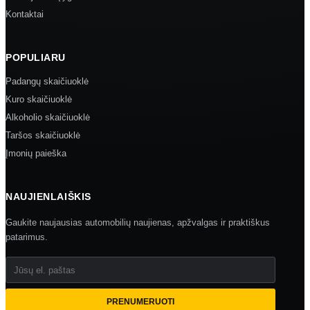
Kontaktai
POPULIARU
Padangų skaičiuoklė
Kuro skaičiuoklė
Alkoholio skaičiuoklė
Taršos skaičiuoklė
Įmonių paieška
NAUJIENLAIŠKIS
Gaukite naujausias automobilių naujienas, apžvalgas ir praktiškus
patarimus.
Jūsų el. paštas
PRENUMERUOTI