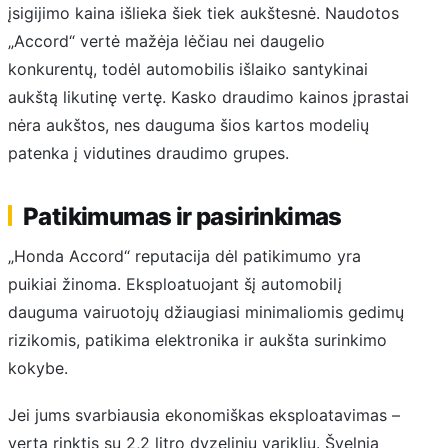
įsigijimo kaina išlieka šiek tiek aukštesnė. Naudotos
„Accord“ vertė mažėja lėčiau nei daugelio
konkurentų, todėl automobilis išlaiko santykinai
aukštą likutinę vertę. Kasko draudimo kainos įprastai
nėra aukštos, nes dauguma šios kartos modelių
patenka į vidutines draudimo grupes.
Patikimumas ir pasirinkimas
„Honda Accord“ reputacija dėl patikimumo yra
puikiai žinoma. Eksploatuojant šį automobilį
dauguma vairuotojų džiaugiasi minimaliomis gedimų
rizikomis, patikima elektronika ir aukšta surinkimo
kokybe.
Jei jums svarbiausia ekonomiškas eksploatavimas –
verta rinktis su 2,2 litro dyzeliniu varikliu. Švelnią