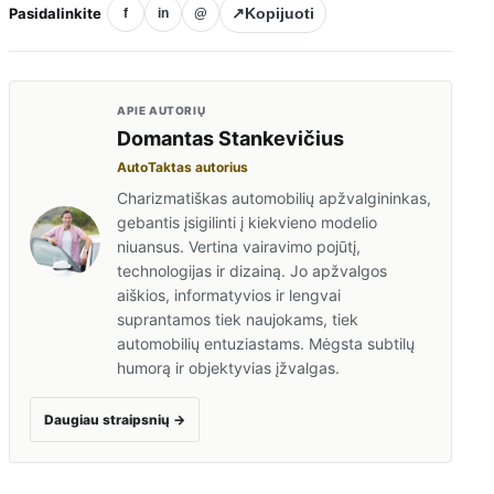
Pasidalinkite
↗
Kopijuoti
f
in
@
APIE AUTORIŲ
Domantas Stankevičius
AutoTaktas autorius
Charizmatiškas automobilių apžvalgininkas,
gebantis įsigilinti į kiekvieno modelio
niuansus. Vertina vairavimo pojūtį,
technologijas ir dizainą. Jo apžvalgos
aiškios, informatyvios ir lengvai
suprantamos tiek naujokams, tiek
automobilių entuziastams. Mėgsta subtilų
humorą ir objektyvias įžvalgas.
Daugiau straipsnių
→