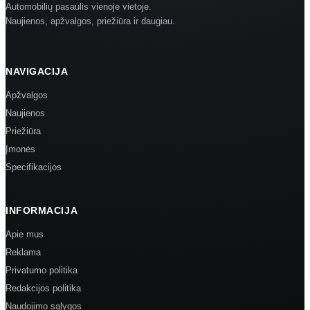
Automobilių pasaulis vienoje vietoje.
Naujienos, apžvalgos, priežiūra ir daugiau.
NAVIGACIJA
Apžvalgos
Naujienos
Priežiūra
Įmonės
Specifikacijos
INFORMACIJA
Apie mus
Reklama
Privatumo politika
Redakcijos politika
Naudojimo sąlygos