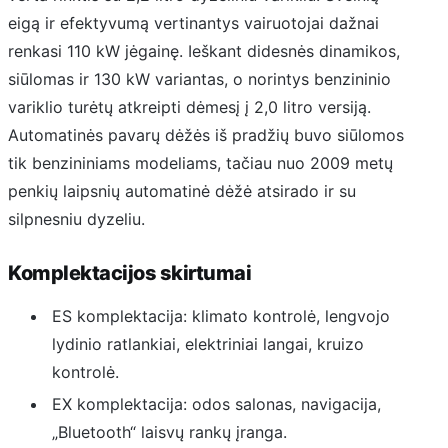
eigą ir efektyvumą vertinantys vairuotojai dažnai
renkasi 110 kW jėgainę. Ieškant didesnės dinamikos,
siūlomas ir 130 kW variantas, o norintys benzininio
variklio turėtų atkreipti dėmesį į 2,0 litro versiją.
Automatinės pavarų dėžės iš pradžių buvo siūlomos
tik benzininiams modeliams, tačiau nuo 2009 metų
penkių laipsnių automatinė dėžė atsirado ir su
silpnesniu dyzeliu.
Komplektacijos skirtumai
ES komplektacija: klimato kontrolė, lengvojo
lydinio ratlankiai, elektriniai langai, kruizo
kontrolė.
EX komplektacija: odos salonas, navigacija,
„Bluetooth“ laisvų rankų įranga.