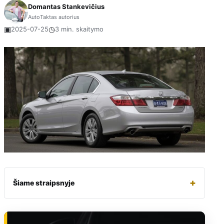
Domantas Stankevičius
AutoTaktas autorius
▣
◷
2025-07-25
3 min. skaitymo
+
Šiame straipsnyje