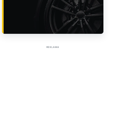
Sužinoti apie reklamą AutoTaktas portale
REKLAMA