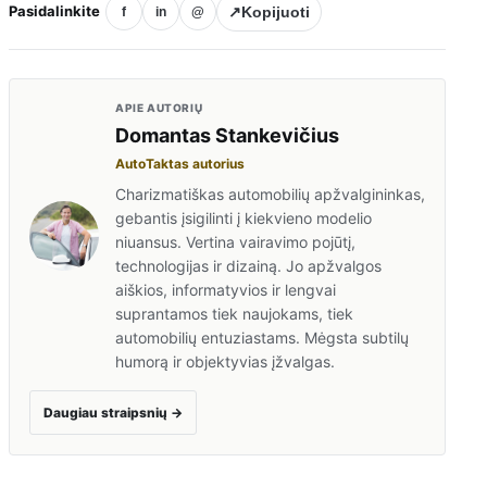
Pasidalinkite
↗
Kopijuoti
f
in
@
APIE AUTORIŲ
Domantas Stankevičius
AutoTaktas autorius
Charizmatiškas automobilių apžvalgininkas,
gebantis įsigilinti į kiekvieno modelio
niuansus. Vertina vairavimo pojūtį,
technologijas ir dizainą. Jo apžvalgos
aiškios, informatyvios ir lengvai
suprantamos tiek naujokams, tiek
automobilių entuziastams. Mėgsta subtilų
humorą ir objektyvias įžvalgas.
Daugiau straipsnių
→