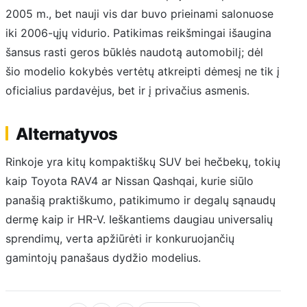
2005 m., bet nauji vis dar buvo prieinami salonuose
iki 2006-ųjų vidurio. Patikimas reikšmingai išaugina
šansus rasti geros būklės naudotą automobilį; dėl
šio modelio kokybės vertėtų atkreipti dėmesį ne tik į
oficialius pardavėjus, bet ir į privačius asmenis.
Alternatyvos
Rinkoje yra kitų kompaktiškų SUV bei hečbekų, tokių
kaip Toyota RAV4 ar Nissan Qashqai, kurie siūlo
panašią praktiškumo, patikimumo ir degalų sąnaudų
dermę kaip ir HR-V. Ieškantiems daugiau universalių
sprendimų, verta apžiūrėti ir konkuruojančių
gamintojų panašaus dydžio modelius.