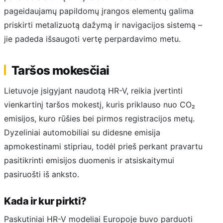
pageidaujamų papildomų įrangos elementų galima
priskirti metalizuotą dažymą ir navigacijos sistemą –
jie padeda išsaugoti vertę perpardavimo metu.
Taršos mokesčiai
Lietuvoje įsigyjant naudotą HR-V, reikia įvertinti
vienkartinį taršos mokestį, kuris priklauso nuo CO₂
emisijos, kuro rūšies bei pirmos registracijos metų.
Dyzeliniai automobiliai su didesne emisija
apmokestinami stipriau, todėl prieš perkant pravartu
pasitikrinti emisijos duomenis ir atsiskaitymui
pasiruošti iš anksto.
Kada ir kur pirkti?
Paskutiniai HR-V modeliai Europoje buvo parduoti