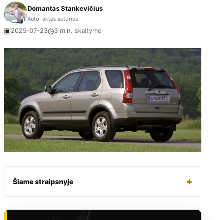
Domantas Stankevičius
AutoTaktas autorius
▣
◷
2025-07-23
3 min. skaitymo
+
Šiame straipsnyje