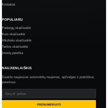
Kontaktai
POPULIARU
Padangų skaičiuoklė
Kuro skaičiuoklė
Alkoholio skaičiuoklė
Taršos skaičiuoklė
Įmonių paieška
NAUJIENLAIŠKIS
Gaukite naujausias automobilių naujienas, apžvalgas ir praktiškus
patarimus.
Jūsų el. paštas
PRENUMERUOTI