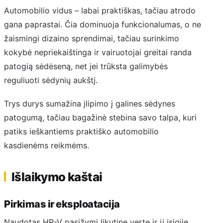
Automobilio vidus – labai praktiškas, tačiau atrodo
gana paprastai. Čia dominuoja funkcionalumas, o ne
žaismingi dizaino sprendimai, tačiau surinkimo
kokybė nepriekaištinga ir vairuotojai greitai randa
patogią sėdėseną, net jei trūksta galimybės
reguliuoti sėdynių aukštį.
Trys durys sumažina įlipimo į galines sėdynes
patogumą, tačiau bagažinė stebina savo talpa, kuri
patiks ieškantiems praktiško automobilio
kasdienėms reikmėms.
Išlaikymo kaštai
Pirkimas ir eksploatacija
Naudotas HR-V pasižymi likutine verte ir jį įsigiję