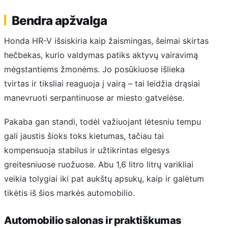
Bendra apžvalga
Honda HR-V išsiskiria kaip žaismingas, šeimai skirtas
hečbekas, kurio valdymas patiks aktyvų vairavimą
mėgstantiems žmonėms. Jo posūkiuose išlieka
tvirtas ir tiksliai reaguoja į vairą – tai leidžia drąsiai
manevruoti serpantinuose ar miesto gatvelėse.
Pakaba gan standi, todėl važiuojant lėtesniu tempu
gali jaustis šioks toks kietumas, tačiau tai
kompensuoja stabilus ir užtikrintas elgesys
greitesniuose ruožuose. Abu 1,6 litro litrų varikliai
veikia tolygiai iki pat aukštų apsukų, kaip ir galėtum
tikėtis iš šios markės automobilio.
Automobilio salonas ir praktiškumas