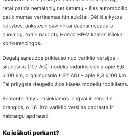
retai patiria nemalonių netikėtumų – šies automobilio
patikimumas vertinamas itin aukštai. Dėl išlaikytos
kokybės, ankstesni savininkai dažnai nepadaro
nuolaidų, todėl naudotų Honda HR-V kainos išlieka
konkurencingos.
Degalų sąnaudos priklauso nuo variklio versijos –
silpnesnio (107 AG) modelio vidurkis siekia apie 8,6
l/100 km, o galingesnio (122 AG) – apie 8,3 l/100 km.
Tai prilygsta daugelio šios klasės modelių rodikliams.
Remonto dalys pasiekiamos lengvai ir nėra itin
brangios, o 1,6 litro variklio versijas paprasta ir
nebrangu apdrausti.
Ko ieškoti perkant?