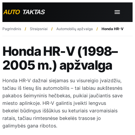
Pagrindinis
Straipsniai
Automobilių apžvalga
Honda HR-V (1998
Honda HR-V (1998–
2005 m.) apžvalga
Honda HR-V dažnai siejamas su visureigio įvaizdžiu,
tačiau iš tiesų šis automobilis – tai labiau aukštesnės
pakabos šeimyninis hečbekas, puikiai jaučiantis save
miesto aplinkoje. HR-V galintis įveikti lengvus
bekelei būdingus iššūkius su keturiais varomaisiais
ratais, tačiau rimtesnėse bekelės trasose jo
galimybės gana ribotos.