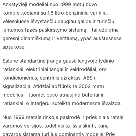
Ankstyvieji modeliai nuo 1999 metų buvo
komplektuojami su 1,6 litro benzininiu varikliu,
vėlesniuose išvystančiu daugiau galios ir turinčiu
kintamos fazės paskirstymo sistemą – tai užtikrina
geresnį dinamiškumą ir veržlumą, ypač aukštesnėse
apsukose.
Salone standartinė įranga gausi: lengvojo lydinio
ratlankiai, elektriniai langai ir veidrodėliai, oro
kondicionierius, centrinis užraktas, ABS ir
signalizacija. Atidžiai apžiūrėkite 2002 metų
modelius – tuomet buvo atnaujinti buferiai ir
ratlankiai, o interjerui suteikta modernesnė išvaizda.
Nuo 1999 metais rinkoje pasirodė ir priekiniais ratais
varomos versijos, todėl verta išsiaiškinti, kurią
pavaros sistemą turi jus dominantis modelis. Prie