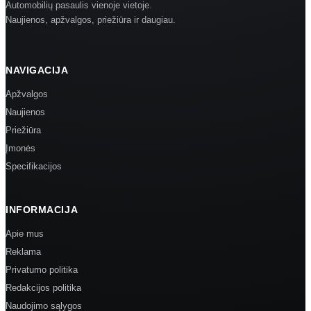
Automobilių pasaulis vienoje vietoje.
Naujienos, apžvalgos, priežiūra ir daugiau.
NAVIGACIJA
Apžvalgos
Naujienos
Priežiūra
Įmonės
Specifikacijos
INFORMACIJA
Apie mus
Reklama
Privatumo politika
Redakcijos politika
Naudojimo sąlygos