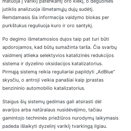
matuoja į variklį patenkantį oro kiekį, o deguonies
jutiklis analizuoja išmetamųjų dujų sudėtį.
Remdamasis šia informacija valdymo blokas per
purkštukus reguliuoja kuro ir oro santykį.
Po degimo išmetamosios dujos taip pat turi būti
apdorojamos, kad būtų sumažinta tarša. Čia svarbų
vaidmenį atlieka selektyvios katalizinės redukcijos
sistema ir dyzelino oksidacijos katalizatorius.
Pirmąją sistemą reikia reguliariai papildyti „AdBlue“
skysčiu, o antroji veikia panašiai kaip įprastas
benzininio automobilio katalizatorius.
Staigus šių sistemų gedimas gali atsirasti dėl
avarijos arba natūralaus nusidėvėjimo, tačiau
gamintojo techninės priežiūros nurodymų laikymasis
padeda išlaikyti dyzelinį variklį tvarkingą ilgiau.