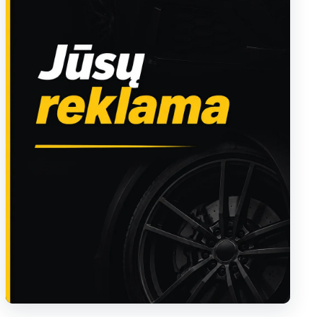
Sužinoti apie reklamą AutoTaktas portale