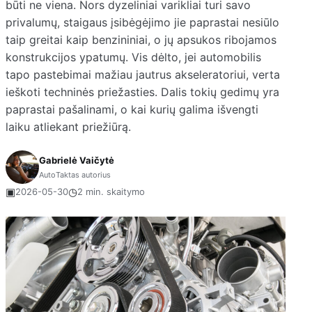
būti ne viena. Nors dyzeliniai varikliai turi savo
privalumų, staigaus įsibėgėjimo jie paprastai nesiūlo
taip greitai kaip benzininiai, o jų apsukos ribojamos
konstrukcijos ypatumų. Vis dėlto, jei automobilis
tapo pastebimai mažiau jautrus akseleratoriui, verta
ieškoti techninės priežasties. Dalis tokių gedimų yra
paprastai pašalinami, o kai kurių galima išvengti
laiku atliekant priežiūrą.
Gabrielė Vaičytė
AutoTaktas autorius
▣
◷
2026-05-30
2 min. skaitymo