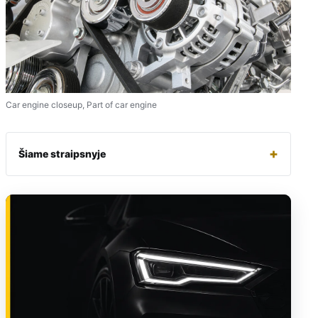
Car engine closeup, Part of car engine
+
Šiame straipsnyje