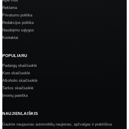
Apie mus
Reklama
Privatumo politika
Redakcijos politika
Naudojimo sąlygos
Kontaktai
POPULIARU
Padangų skaičiuoklė
Kuro skaičiuoklė
Alkoholio skaičiuoklė
Taršos skaičiuoklė
Įmonių paieška
NAUJIENLAIŠKIS
Gaukite naujausias automobilių naujienas, apžvalgas ir praktiškus