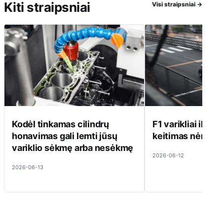
Kiti straipsniai
Visi straipsniai
→
Kodėl tinkamas cilindrų
F1 varikliai ilgai 
honavimas gali lemti jūsų
keitimas nėra pi
variklio sėkmę arba nesėkmę
2026-06-12
2026-06-13