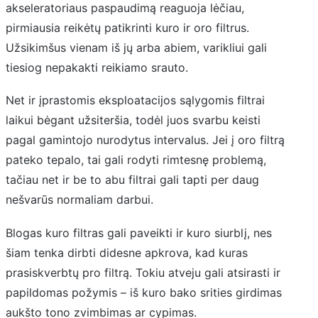
akseleratoriaus paspaudimą reaguoja lėčiau,
pirmiausia reikėtų patikrinti kuro ir oro filtrus.
Užsikimšus vienam iš jų arba abiem, varikliui gali
tiesiog nepakakti reikiamo srauto.
Net ir įprastomis eksploatacijos sąlygomis filtrai
laikui bėgant užsiteršia, todėl juos svarbu keisti
pagal gamintojo nurodytus intervalus. Jei į oro filtrą
pateko tepalo, tai gali rodyti rimtesnę problemą,
tačiau net ir be to abu filtrai gali tapti per daug
nešvarūs normaliam darbui.
Blogas kuro filtras gali paveikti ir kuro siurblį, nes
šiam tenka dirbti didesne apkrova, kad kuras
prasiskverbtų pro filtrą. Tokiu atveju gali atsirasti ir
papildomas požymis – iš kuro bako srities girdimas
aukšto tono zvimbimas ar cypimas.