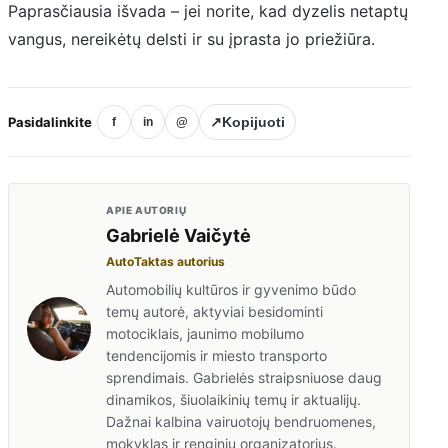
Paprasčiausia išvada – jei norite, kad dyzelis netaptų
vangus, nereikėtų delsti ir su įprasta jo priežiūra.
Pasidalinkite
↗
Kopijuoti
f
in
@
APIE AUTORIŲ
Gabrielė Vaičytė
AutoTaktas autorius
Automobilių kultūros ir gyvenimo būdo
temų autorė, aktyviai besidominti
motociklais, jaunimo mobilumo
tendencijomis ir miesto transporto
sprendimais. Gabrielės straipsniuose daug
dinamikos, šiuolaikinių temų ir aktualijų.
Dažnai kalbina vairuotojų bendruomenes,
mokyklas ir renginių organizatorius.