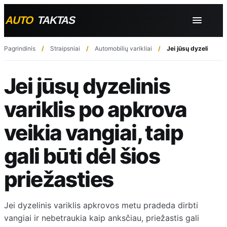
Pagrindinis
Straipsniai
Automobilių varikliai
Jei jūsų dyzelinis va
Jei jūsų dyzelinis
variklis po apkrova
veikia vangiai, taip
gali būti dėl šios
priežasties
Jei dyzelinis variklis apkrovos metu pradeda dirbti
vangiai ir nebetraukia kaip anksčiau, priežastis gali