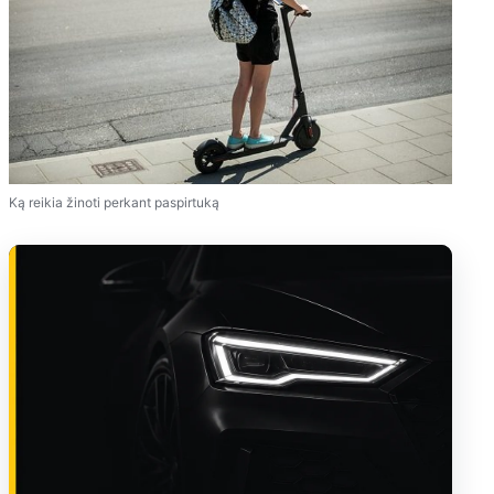
Ką reikia žinoti perkant paspirtuką