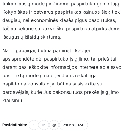
tinkamiausią modelį ir žinoma paspirtuko gamintoją.
Kokybiškas ir patvarus paspirtukas kainuos šiek tiek
daugiau, nei ekonominės klasės pigus paspirtukas,
tačiau kelionė su kokybišku paspirtuku atpirks Jums
išaugusių išlaidų skirtumą.
Na, ir pabaigai, būtina paminėti, kad jei
apsisprendėte dėl paspirtuko įsigijimo, tai prieš tai
darant pasiieškokite informacijos internete apie savo
pasirinktą modelį, na o jei Jums reikalinga
papildoma konsultacija, būtina susisiekite su
pardavėjais, kurie Jus pakonsultuos prekės įsigijimo
klausimu.
Pasidalinkite
↗
Kopijuoti
f
in
@