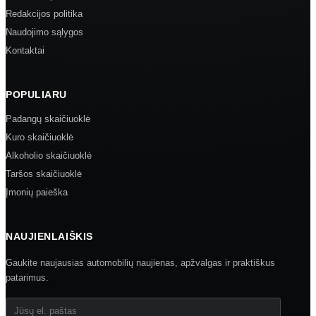
Redakcijos politika
Naudojimo sąlygos
Kontaktai
POPULIARU
Padangų skaičiuoklė
Kuro skaičiuoklė
Alkoholio skaičiuoklė
Taršos skaičiuoklė
Įmonių paieška
NAUJIENLAIŠKIS
Gaukite naujausias automobilių naujienas, apžvalgas ir praktiškus
patarimus.
Jūsų el. paštas