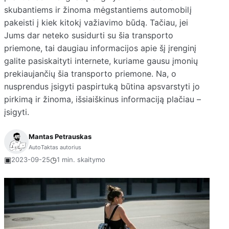
skubantiems ir žinoma mėgstantiems automobilį
pakeisti į kiek kitokį važiavimo būdą. Tačiau, jei
Jums dar neteko susidurti su šia transporto
priemone, tai daugiau informacijos apie šį įrenginį
galite pasiskaityti internete, kuriame gausu įmonių
prekiaujančių šia transporto priemone. Na, o
nusprendus įsigyti paspirtuką būtina apsvarstyti jo
pirkimą ir žinoma, išsiaiškinus informaciją plačiau –
įsigyti.
Mantas Petrauskas
AutoTaktas autorius
▣
◷
2023-09-25
1 min. skaitymo