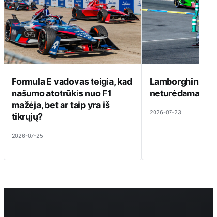
Formula E vadovas teigia, kad
Lamborghini ats
našumo atotrūkis nuo F1
neturėdama ką pa
mažėja, bet ar taip yra iš
2026-07-23
tikrųjų?
2026-07-25