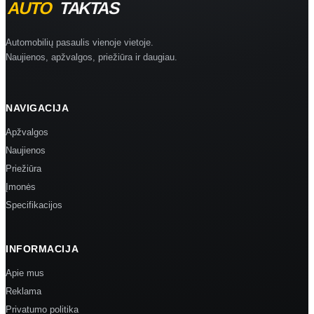
Automobilių pasaulis vienoje vietoje.
Naujienos, apžvalgos, priežiūra ir daugiau.
NAVIGACIJA
Apžvalgos
Naujienos
Priežiūra
Įmonės
Specifikacijos
INFORMACIJA
Apie mus
Reklama
Privatumo politika