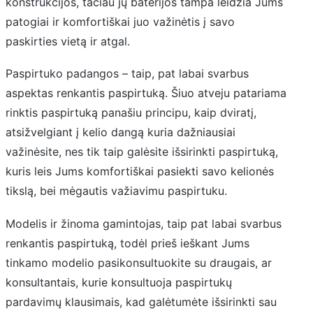
konstrukcijos, tačiau jų baterijos tampa leidžia Jums
patogiai ir komfortiškai juo važinėtis į savo
paskirties vietą ir atgal.
Paspirtuko padangos – taip, pat labai svarbus
aspektas renkantis paspirtuką. Šiuo atveju patariama
rinktis paspirtuką panašiu principu, kaip dviratį,
atsižvelgiant į kelio dangą kuria dažniausiai
važinėsite, nes tik taip galėsite išsirinkti paspirtuką,
kuris leis Jums komfortiškai pasiekti savo kelionės
tikslą, bei mėgautis važiavimu paspirtuku.
Modelis ir žinoma gamintojas, taip pat labai svarbus
renkantis paspirtuką, todėl prieš ieškant Jums
tinkamo modelio pasikonsultuokite su draugais, ar
konsultantais, kurie konsultuoja paspirtukų
pardavimų klausimais, kad galėtumėte išsirinkti sau