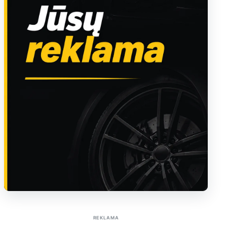
Sužinoti apie reklamą AutoTaktas portale
REKLAMA