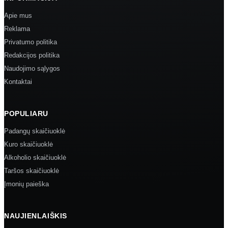
Apie mus
Reklama
Privatumo politika
Redakcijos politika
Naudojimo sąlygos
Kontaktai
POPULIARU
Padangų skaičiuoklė
Kuro skaičiuoklė
Alkoholio skaičiuoklė
Taršos skaičiuoklė
Įmonių paieška
NAUJIENLAIŠKIS