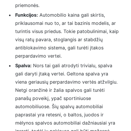
priemonės.
Funkcijos:
Automobilio kaina gali skirtis,
priklausomai nuo to, ar tai bazinis modelis, ar
turintis visus priedus. Tokie patobulinimai, kaip
visų ratų pavara, stoglangis ar stabdžių
antiblokavimo sistema, gali turėti įtakos
perpardavimo vertei.
Spalva:
Nors tai gali atrodyti trivialu, spalva
gali daryti įtaką vertei. Geltona spalva yra
viena geriausių perpardavimo vertės atžvilgiu.
Netgi oranžinė ir žalia spalvos gali turėti
panašų poveikį, ypač sportiniuose
automobiliuose. Šių spalvų automobiliai
paprastai yra retesni, o baltos, juodos ir
mėlynos spalvos automobiliai dažniausiai yra
įprasti, todėl jų paklausa gali būti mažesnė.