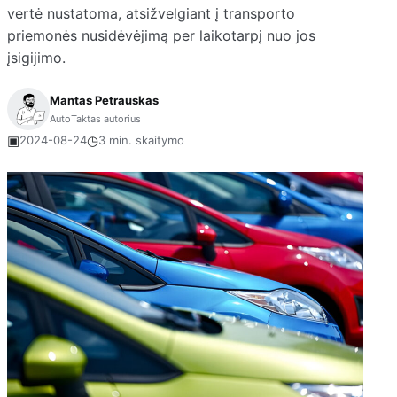
vertė nustatoma, atsižvelgiant į transporto
priemonės nusidėvėjimą per laikotarpį nuo jos
įsigijimo.
Mantas Petrauskas
AutoTaktas autorius
▣
◷
2024-08-24
3 min. skaitymo