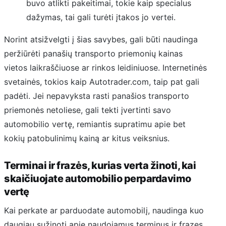
buvo atlikti pakeitimai, tokie kaip specialus
dažymas, tai gali turėti įtakos jo vertei.
Norint atsižvelgti į šias savybes, gali būti naudinga
peržiūrėti panašių transporto priemonių kainas
vietos laikraščiuose ar rinkos leidiniuose. Internetinės
svetainės, tokios kaip Autotrader.com, taip pat gali
padėti. Jei nepavyksta rasti panašios transporto
priemonės netoliese, gali tekti įvertinti savo
automobilio vertę, remiantis supratimu apie bet
kokių patobulinimų kainą ar kitus veiksnius.
Terminai ir frazės, kurias verta žinoti, kai
skaičiuojate automobilio perpardavimo
vertę
Kai perkate ar parduodate automobilį, naudinga kuo
daugiau sužinoti apie naudojamus terminus ir frazes.