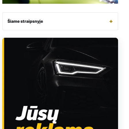
+
Šiame straipsnyje