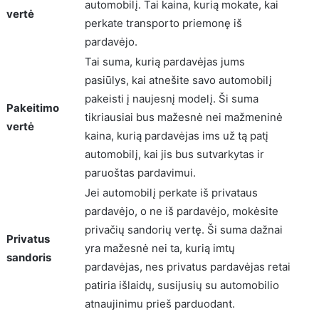
automobilį. Tai kaina, kurią mokate, kai
vertė
perkate transporto priemonę iš
pardavėjo.
Tai suma, kurią pardavėjas jums
pasiūlys, kai atnešite savo automobilį
pakeisti į naujesnį modelį. Ši suma
Pakeitimo
tikriausiai bus mažesnė nei mažmeninė
vertė
kaina, kurią pardavėjas ims už tą patį
automobilį, kai jis bus sutvarkytas ir
paruoštas pardavimui.
Jei automobilį perkate iš privataus
pardavėjo, o ne iš pardavėjo, mokėsite
privačių sandorių vertę. Ši suma dažnai
Privatus
yra mažesnė nei ta, kurią imtų
sandoris
pardavėjas, nes privatus pardavėjas retai
patiria išlaidų, susijusių su automobilio
atnaujinimu prieš parduodant.