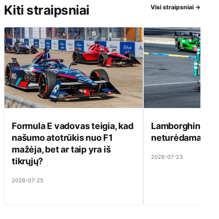
Kiti straipsniai
Visi straipsniai
→
Formula E vadovas teigia, kad
Lamborghini ats
našumo atotrūkis nuo F1
neturėdama ką pa
mažėja, bet ar taip yra iš
2026-07-23
tikrųjų?
2026-07-25