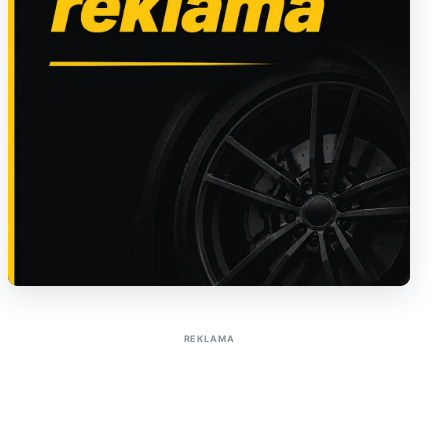
Sužinoti apie reklamą AutoTaktas portale
REKLAMA