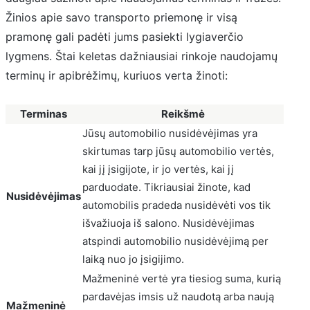
Žinios apie savo transporto priemonę ir visą
pramonę gali padėti jums pasiekti lygiaverčio
lygmens. Štai keletas dažniausiai rinkoje naudojamų
terminų ir apibrėžimų, kuriuos verta žinoti:
Terminas
Reikšmė
Jūsų automobilio nusidėvėjimas yra
skirtumas tarp jūsų automobilio vertės,
kai jį įsigijote, ir jo vertės, kai jį
parduodate. Tikriausiai žinote, kad
Nusidėvėjimas
automobilis pradeda nusidėvėti vos tik
išvažiuoja iš salono. Nusidėvėjimas
atspindi automobilio nusidėvėjimą per
laiką nuo jo įsigijimo.
Mažmeninė vertė yra tiesiog suma, kurią
pardavėjas imsis už naudotą arba naują
Mažmeninė