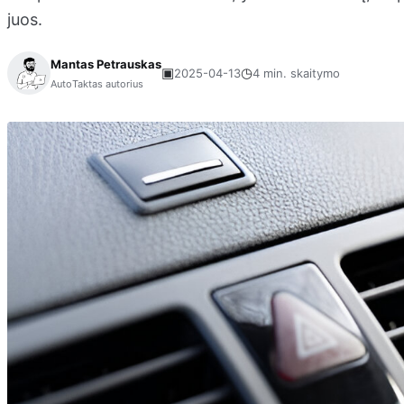
juos.
Mantas Petrauskas
▣
◷
2025-04-13
4 min. skaitymo
AutoTaktas autorius