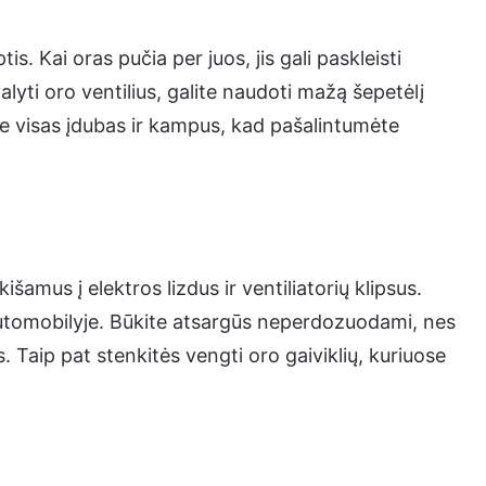
is. Kai oras pučia per juos, jis gali paskleisti
yti oro ventilius, galite naudoti mažą šepetėlį
kite visas įdubas ir kampus, kad pašalintumėte
įkišamus į elektros lizdus ir ventiliatorių klipsus.
į automobilyje. Būkite atsargūs neperdozuodami, nes
 Taip pat stenkitės vengti oro gaiviklių, kuriuose