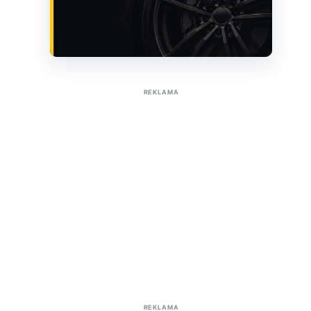
Sužinoti apie reklamą AutoTaktas portale
REKLAMA
REKLAMA