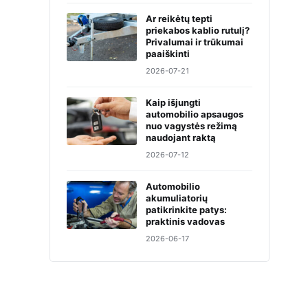
Ar reikėtų tepti
priekabos kablio rutulį?
Privalumai ir trūkumai
paaiškinti
2026-07-21
Kaip išjungti
automobilio apsaugos
nuo vagystės režimą
naudojant raktą
2026-07-12
Automobilio
akumuliatorių
patikrinkite patys:
praktinis vadovas
2026-06-17