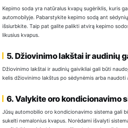
Kepimo soda yra natūralus kvapų sugėriklis, kuris ga
automobilyje. Pabarstykite kepimo sodą ant sėdynių ir
išsiurbkite. Taip pat galite palikti atvirą kepimo so
likusius kvapus.
5. Džiovinimo lakštai ir audinių ga
Džiovinimo lakštai ir audinių gaivikliai gali būti naud
kelis džiovinimo lakštus po sėdynėmis arba naudoti aud
6. Valykite oro kondicionavimo 
Jūsų automobilio oro kondicionavimo sistema gali būti 
sukelti nemalonius kvapus. Norėdami išvalyti sistemą, 