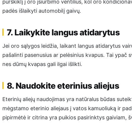
purškiklį į oro įsiurbimo ventilius, kol oro kondiciona
padės išlaikyti automobilį gaivų.
7. Laikykite langus atidarytus
Jei oro sąlygos leidžia, laikant langus atidarytus vair
pašalinti pasenusius ar pelėsinius kvapus. Tai ypač sv
nes dūmų kvapas gali ilgai išlikti.
8. Naudokite eterinius aliejus
Eterinių aliejų naudojimas yra natūralus būdas suteikt
mėgstamo eterinio aliejaus į vatos kamuoliuką ir pad
pipirmėtė ir citrina yra puikios pasirinktys gaiviam, 