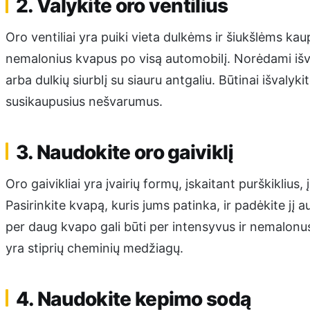
2. Valykite oro ventilius
Oro ventiliai yra puiki vieta dulkėms ir šiukšlėms kaupt
nemalonius kvapus po visą automobilį. Norėdami išval
arba dulkių siurblį su siauru antgaliu. Būtinai išvaly
susikaupusius nešvarumus.
3. Naudokite oro gaiviklį
Oro gaivikliai yra įvairių formų, įskaitant purškiklius, 
Pasirinkite kvapą, kuris jums patinka, ir padėkite j
per daug kvapo gali būti per intensyvus ir nemalonus.
yra stiprių cheminių medžiagų.
4. Naudokite kepimo sodą