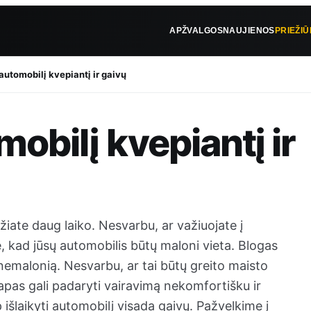
APŽVALGOS
NAUJIENOS
PRIEŽI
 automobilį kvepiantį ir gaivų
mobilį kvepiantį ir
žiate daug laiko. Nesvarbu, ar važiuojate į
te, kad jūsų automobilis būtų maloni vieta. Blogas
 nemalonią. Nesvarbu, ar tai būtų greito maisto
pas gali padaryti vairavimą nekomfortišku ir
 išlaikyti automobilį visada gaivų. Pažvelkime į