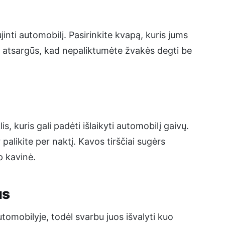
inti automobilį. Pasirinkite kvapą, kuris jums
te atsargūs, kad nepaliktumėte žvakės degti be
s, kuris gali padėti išlaikyti automobilį gaivų.
palikite per naktį. Kavos tirščiai sugėrs
p kavinė.
us
utomobilyje, todėl svarbu juos išvalyti kuo