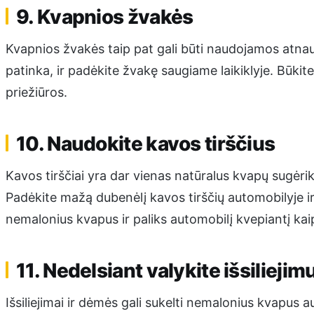
9. Kvapnios žvakės
Kvapnios žvakės taip pat gali būti naudojamos atnauj
patinka, ir padėkite žvakę saugiame laikiklyje. Būki
priežiūros.
10. Naudokite kavos tirščius
Kavos tirščiai yra dar vienas natūralus kvapų sugėrikli
Padėkite mažą dubenėlį kavos tirščių automobilyje ir 
nemalonius kvapus ir paliks automobilį kvepiantį kai
11. Nedelsiant valykite išsiliejim
Išsiliejimai ir dėmės gali sukelti nemalonius kvapus a