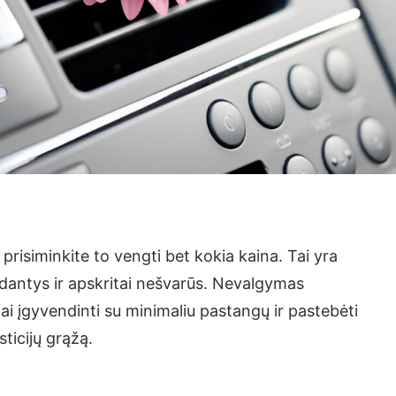
prisiminkite to vengti bet kokia kaina. Tai yra
rdantys ir apskritai nešvarūs. Nevalgymas
itai įgyvendinti su minimaliu pastangų ir pastebėti
sticijų grąžą.