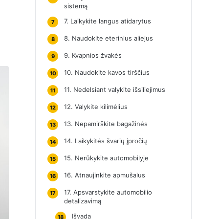
sistemą
7. Laikykite langus atidarytus
7
8. Naudokite eterinius aliejus
8
9. Kvapnios žvakės
9
10. Naudokite kavos tirščius
10
11. Nedelsiant valykite išsiliejimus
11
12. Valykite kilimėlius
12
13. Nepamirškite bagažinės
13
14. Laikykitės švarių įpročių
14
15. Nerūkykite automobilyje
15
16. Atnaujinkite apmušalus
16
17. Apsvarstykite automobilio
17
detalizavimą
Išvada
18