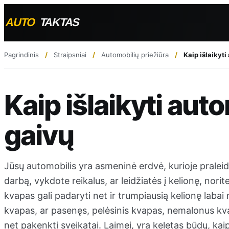
Pagrindinis
Straipsniai
Automobilių priežiūra
Kaip išlaikyti
Kaip išlaikyti auto
gaivų
Jūsų automobilis yra asmeninė erdvė, kurioje praleid
darbą, vykdote reikalus, ar leidžiatės į kelionę, nori
kvapas gali padaryti net ir trumpiausią kelionę labai
kvapas, ar pasenęs, pelėsinis kvapas, nemalonus kva
net pakenkti sveikatai. Laimei, yra keletas būdų, kaip