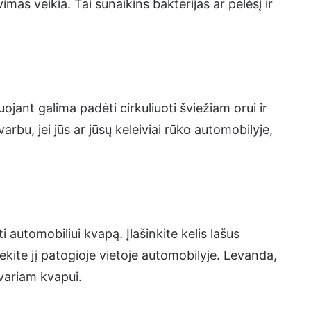
vimas veikia. Tai sunaikins bakterijas ar pelėsį ir
uojant galima padėti cirkuliuoti šviežiam orui ir
arbu, jei jūs ar jūsų keleiviai rūko automobilyje,
i automobiliui kvapą. Įlašinkite kelis lašus
ėkite jį patogioje vietoje automobilyje. Levanda,
švariam kvapui.