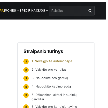
ŪRA
ĮMONĖS
SPECIFIKACIJOS
Paieška
Straipsnio turinys
1. Nevalgykite automobilyje
1
2. Valykite oro ventilius
2
3. Naudokite oro gaiviklį
3
4. Naudokite kepimo sodą
4
5. Džiovinimo lakštai ir audinių
5
gaivikliai
6. Valykite oro kondicionavimo
6