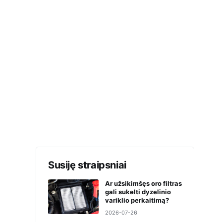
Susiję straipsniai
Ar užsikimšęs oro filtras
gali sukelti dyzelinio
variklio perkaitimą?
2026-07-26