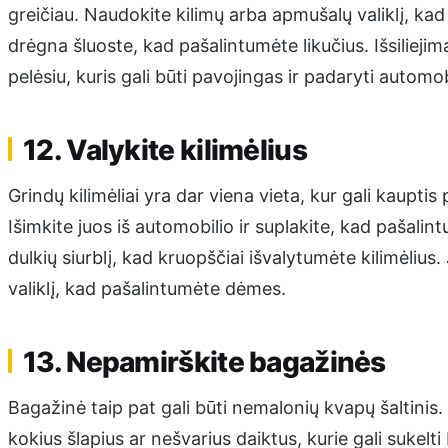
greičiau. Naudokite kilimų arba apmušalų valiklį, ka
drėgna šluoste, kad pašalintumėte likučius. Išsiliejimai t
pelėsiu, kuris gali būti pavojingas ir padaryti automob
12. Valykite kilimėlius
Grindų kilimėliai yra dar viena vieta, kur gali kaupti
Išimkite juos iš automobilio ir suplakite, kad pašalin
dulkių siurblį, kad kruopščiai išvalytumėte kilimėlius. 
valiklį, kad pašalintumėte dėmes.
13. Nepamirškite bagažinės
Bagažinė taip pat gali būti nemalonių kvapų šaltinis. R
kokius šlapius ar nešvarius daiktus, kurie gali sukelt