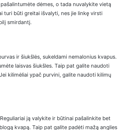
d pašalintumėte dėmes, o tada nuvalykite vietą
uri būti greitai išvalyti, nes jie linkę virsti
ilį smirdantį.
s purvas ir šiukšlės, sukeldami nemalonius kvapus.
tumėte laisvas šiukšles. Taip pat galite naudoti
Jei kilimėliai ypač purvini, galite naudoti kilimų
eguliariai ją valykite ir būtinai pašalinkite bet
i blogą kvapą. Taip pat galite padėti mažą anglies