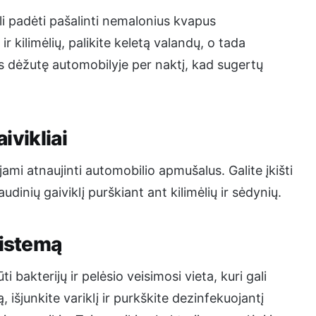
li padėti pašalinti nemalonius kvapus
 kilimėlių, palikite keletą valandų, o tada
dos dėžutę automobilyje per naktį, kad sugertų
ivikliai
ojami atnaujinti automobilio apmušalus. Galite įkišti
inių gaiviklį purškiant ant kilimėlių ir sėdynių.
sistemą
bakterijų ir pelėsio veisimosi vieta, kuri gali
išjunkite variklį ir purkškite dezinfekuojantį