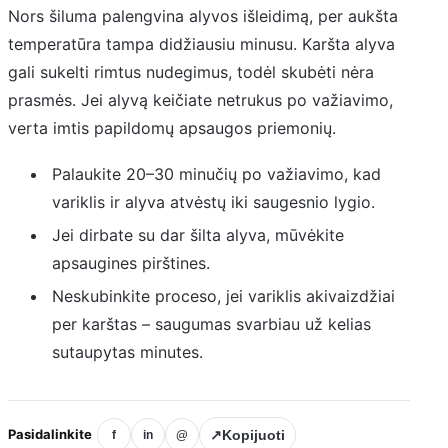
Nors šiluma palengvina alyvos išleidimą, per aukšta
temperatūra tampa didžiausiu minusu. Karšta alyva
gali sukelti rimtus nudegimus, todėl skubėti nėra
prasmės. Jei alyvą keičiate netrukus po važiavimo,
verta imtis papildomų apsaugos priemonių.
Palaukite 20–30 minučių po važiavimo, kad
variklis ir alyva atvėstų iki saugesnio lygio.
Jei dirbate su dar šilta alyva, mūvėkite
apsaugines pirštines.
Neskubinkite proceso, jei variklis akivaizdžiai
per karštas – saugumas svarbiau už kelias
sutaupytas minutes.
Pasidalinkite
↗
Kopijuoti
f
in
@