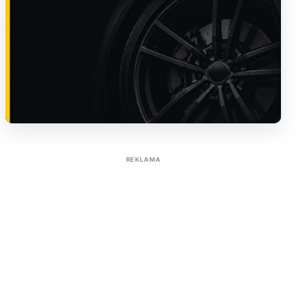
Sužinoti apie reklamą AutoTaktas portale
REKLAMA