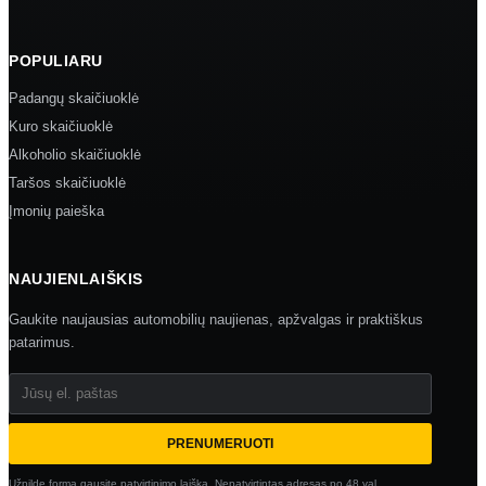
POPULIARU
Padangų skaičiuoklė
Kuro skaičiuoklė
Alkoholio skaičiuoklė
Taršos skaičiuoklė
Įmonių paieška
NAUJIENLAIŠKIS
Gaukite naujausias automobilių naujienas, apžvalgas ir praktiškus
patarimus.
Jūsų el. paštas
PRENUMERUOTI
Užpildę formą gausite patvirtinimo laišką. Nepatvirtintas adresas po 48 val.