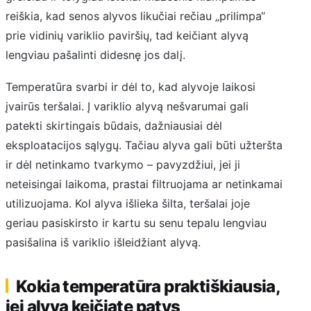
reiškia, kad senos alyvos likučiai rečiau „prilimpa“
prie vidinių variklio paviršių, tad keičiant alyvą
lengviau pašalinti didesnę jos dalį.
Temperatūra svarbi ir dėl to, kad alyvoje laikosi
įvairūs teršalai. Į variklio alyvą nešvarumai gali
patekti skirtingais būdais, dažniausiai dėl
eksploatacijos sąlygų. Tačiau alyva gali būti užteršta
ir dėl netinkamo tvarkymo – pavyzdžiui, jei ji
neteisingai laikoma, prastai filtruojama ar netinkamai
utilizuojama. Kol alyva išlieka šilta, teršalai joje
geriau pasiskirsto ir kartu su senu tepalu lengviau
pasišalina iš variklio išleidžiant alyvą.
Kokia temperatūra praktiškiausia,
jei alyvą keičiate patys