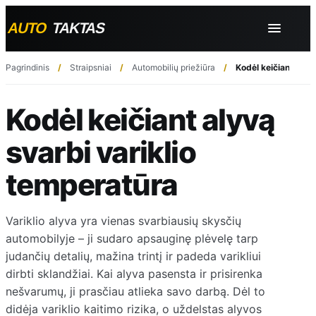
Pagrindinis
Straipsniai
Automobilių priežiūra
Kodėl keičiant alyv
Kodėl keičiant alyvą
svarbi variklio
temperatūra
Variklio alyva yra vienas svarbiausių skysčių
automobilyje – ji sudaro apsauginę plėvelę tarp
judančių detalių, mažina trintį ir padeda varikliui
dirbti sklandžiai. Kai alyva pasensta ir prisirenka
nešvarumų, ji prasčiau atlieka savo darbą. Dėl to
didėja variklio kaitimo rizika, o uždelstas alyvos