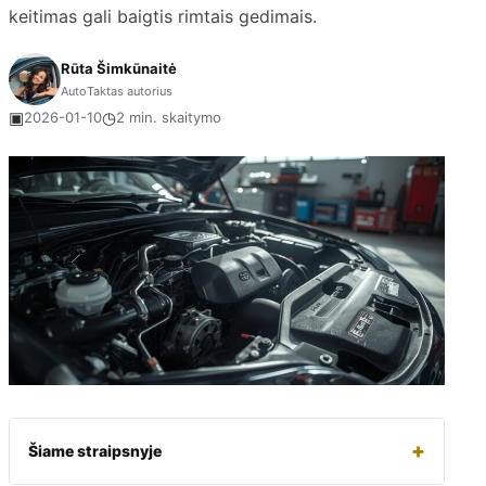
keitimas gali baigtis rimtais gedimais.
Rūta Šimkūnaitė
AutoTaktas autorius
▣
◷
2026-01-10
2 min. skaitymo
+
Šiame straipsnyje