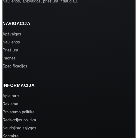
Naujienos, apžvalgos, priežiūra ir daugiau.
NAVIGACIJA
Apžvalgos
Naujienos
Priežiūra
Įmonės
Specifikacijos
INFORMACIJA
Apie mus
Reklama
Privatumo politika
Redakcijos politika
Naudojimo sąlygos
Kontaktai