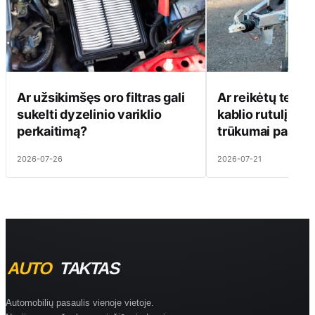
Ar užsikimšęs oro filtras gali
Ar reikėtų tepti
sukelti dyzelinio variklio
kablio rutulį? Pr
perkaitimą?
trūkumai paaiški
2026-07-26
2026-07-21
Automobilių pasaulis vienoje vietoje.