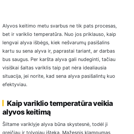
Alyvos keitimo metu svarbus ne tik pats procesas,
bet ir variklio temperatūra. Nuo jos priklauso, kaip
lengvai alyva išbėgs, kiek nešvarumų pasišalins
kartu su sena alyva ir, paprastai tariant, ar darbas
bus saugus. Per karšta alyva gali nudeginti, tačiau
visiškai šaltas variklis taip pat nėra idealiausia
situacija, jei norite, kad sena alyva pasišalintų kuo
efektyviau.
Kaip variklio temperatūra veikia
alyvos keitimą
Šiltame variklyje alyva būna skystesnė, todėl ji
greičiau ir tolygiau išteka. Mažesnis klampumas