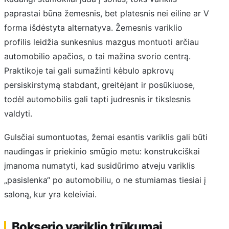
paprastai būna žemesnis, bet platesnis nei eiline ar V
forma išdėstyta alternatyva. Žemesnis variklio
profilis leidžia sunkesnius mazgus montuoti arčiau
automobilio apačios, o tai mažina svorio centrą.
Praktikoje tai gali sumažinti kėbulo apkrovų
persiskirstymą stabdant, greitėjant ir posūkiuose,
todėl automobilis gali tapti judresnis ir tikslesnis
valdyti.
Gulsčiai sumontuotas, žemai esantis variklis gali būti
naudingas ir priekinio smūgio metu: konstrukciškai
įmanoma numatyti, kad susidūrimo atveju variklis
„pasislenka“ po automobiliu, o ne stumiamas tiesiai į
saloną, kur yra keleiviai.
Bokserio variklio trūkumai