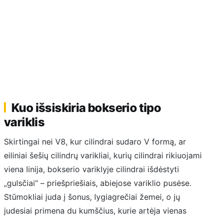
Kuo išsiskiria bokserio tipo
variklis
Skirtingai nei V8, kur cilindrai sudaro V formą, ar
eiliniai šešių cilindrų varikliai, kurių cilindrai rikiuojami
viena linija, bokserio variklyje cilindrai išdėstyti
„gulsčiai“ – priešpriešiais, abiejose variklio pusėse.
Stūmokliai juda į šonus, lygiagrečiai žemei, o jų
judesiai primena du kumščius, kurie artėja vienas