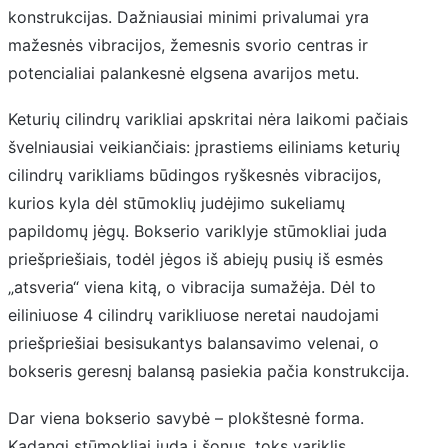
konstrukcijas. Dažniausiai minimi privalumai yra
mažesnės vibracijos, žemesnis svorio centras ir
potencialiai palankesnė elgsena avarijos metu.
Keturių cilindrų varikliai apskritai nėra laikomi pačiais
švelniausiai veikiančiais: įprastiems eiliniams keturių
cilindrų varikliams būdingos ryškesnės vibracijos,
kurios kyla dėl stūmoklių judėjimo sukeliamų
papildomų jėgų. Bokserio variklyje stūmokliai juda
priešpriešiais, todėl jėgos iš abiejų pusių iš esmės
„atsveria“ viena kitą, o vibracija sumažėja. Dėl to
eiliniuose 4 cilindrų varikliuose neretai naudojami
priešpriešiai besisukantys balansavimo velenai, o
bokseris geresnį balansą pasiekia pačia konstrukcija.
Dar viena bokserio savybė – plokštesnė forma.
Kadangi stūmokliai juda į šonus, toks variklis