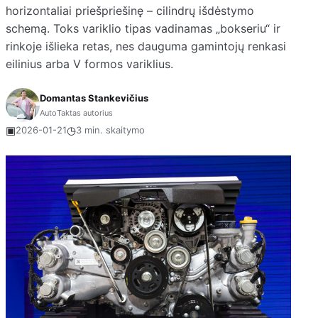
horizontaliai priešpriešinę – cilindrų išdėstymo
schemą. Toks variklio tipas vadinamas „bokseriu“ ir
rinkoje išlieka retas, nes dauguma gamintojų renkasi
eilinius arba V formos variklius.
Domantas Stankevičius
AutoTaktas autorius
▣
◷
2026-01-21
3 min. skaitymo