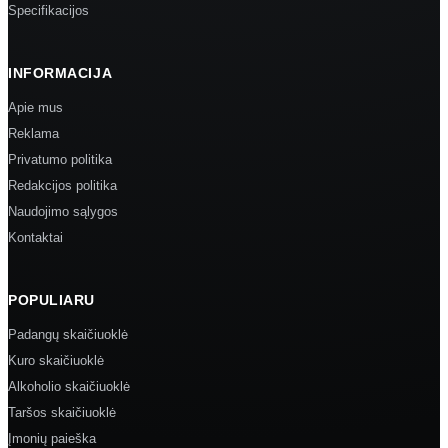
Specifikacijos
INFORMACIJA
Apie mus
Reklama
Privatumo politika
Redakcijos politika
Naudojimo sąlygos
Kontaktai
POPULIARU
Padangų skaičiuoklė
Kuro skaičiuoklė
Alkoholio skaičiuoklė
Taršos skaičiuoklė
Įmonių paieška