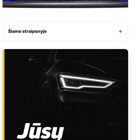
+
Šiame straipsnyje