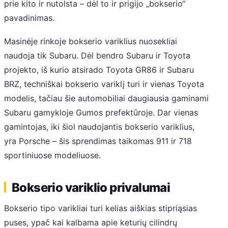
prie kito ir nutolsta – dėl to ir prigijo „bokserio“
pavadinimas.
Masinėje rinkoje bokserio variklius nuosekliai
naudoja tik Subaru. Dėl bendro Subaru ir Toyota
projekto, iš kurio atsirado Toyota GR86 ir Subaru
BRZ, techniškai bokserio variklį turi ir vienas Toyota
modelis, tačiau šie automobiliai daugiausia gaminami
Subaru gamykloje Gumos prefektūroje. Dar vienas
gamintojas, iki šiol naudojantis bokserio variklius,
yra Porsche – šis sprendimas taikomas 911 ir 718
sportiniuose modeliuose.
Bokserio variklio privalumai
Bokserio tipo varikliai turi kelias aiškias stipriąsias
puses, ypač kai kalbama apie keturių cilindrų