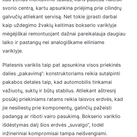
svorio centrą, kartu apsunkina priėjimą prie cilindrų
galvučių atliekant servisą. Net tokie įprasti darbai
kaip uždegimo žvakių keitimas bokserio variklyje
mėgėjiškai remontuojant dažnai pareikalauja daugiau
laiko ir pastangų nei analogiškame eiliniame
variklyje.
Platesnis variklis taip pat apsunkina visos priekinės
dalies „pakavimą“: konstruktoriams reikia sutalpinti
pakabos detales taip, kad automobilis tinkamai
važiuotų, suktų ir būtų stabilus. Atliekant aštresnį
posūkį priekiniams ratams reikia laisvos erdvės, kad
jie nesiliestų prie komponentų, galinčių pažeisti
padangą ar riboti vairo pasukimą. Bokserio variklio
išdėstymas dalį šios erdvės „suvalgo“, todėl
inžineriniai kompromisai tampa neišvengiami.