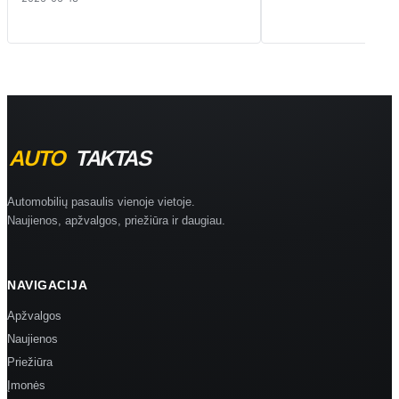
Automobilių pasaulis vienoje vietoje.
Naujienos, apžvalgos, priežiūra ir daugiau.
NAVIGACIJA
Apžvalgos
Naujienos
Priežiūra
Įmonės