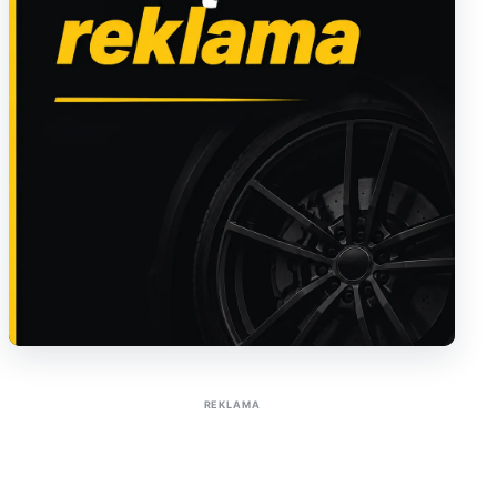
Sužinoti apie reklamą AutoTaktas portale
REKLAMA