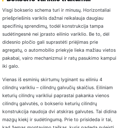
Visgi bokserio schema turi ir minusų. Horizontaliai
priešpriešinis variklis dažnai reikalauja daugiau
specifinių sprendimų, todėl konstrukcija tampa
sudėtingesnė nei įprasto eilinio variklio. Be to, dėl
didesnio pločio gali suprastėti priėjimas prie
agregatų, o automobilio priekyje lieka mažiau vietos
pakabai, vairo mechanizmui ir ratų pasukimo kampui
iki galo.
Vienas iš esminių skirtumų lyginant su eiliniu 4
cilindrų varikliu – cilindrų galvučių skaičius. Eiliniam
keturių cilindrų varikliui paprastai pakanka vienos
cilindrų galvutės, o bokserio keturių cilindrų
konstrukcija naudoja dvi atskiras galvutes. Tai didina
mazgų kiekį ir sudėtingumą. Prie to prisideda ir tai,
kad žemas montavimo taškas, kuris padeda nuleisti