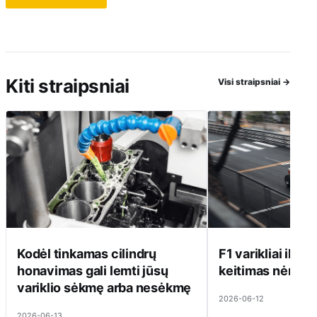
Kiti straipsniai
Visi straipsniai
→
Kodėl tinkamas cilindrų
F1 varikliai ilgai 
honavimas gali lemti jūsų
keitimas nėra pi
variklio sėkmę arba nesėkmę
2026-06-12
2026-06-13