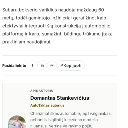
Subaru bokserio variklius naudoja maždaug 60
metų, todėl gamintojo inžinieriai gerai žino, kaip
efektyviai integruoti šią konstrukciją į automobilio
platformą ir kartu sumažinti būdingų trūkumų įtaką
praktiniam naudojimui.
Pasidalinkite
↗
Kopijuoti
f
in
@
APIE AUTORIŲ
Domantas Stankevičius
AutoTaktas autorius
Charizmatiškas automobilių apžvalgininkas,
gebantis įsigilinti į kiekvieno modelio
niuansus. Vertina vairavimo pojūtį,