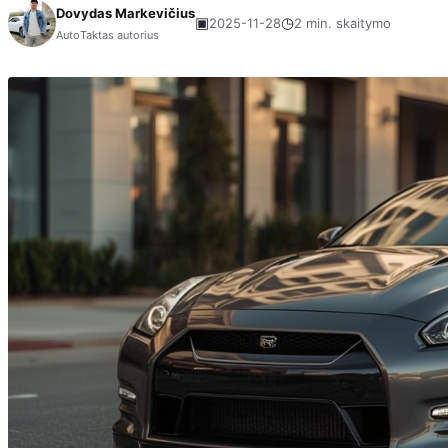
Dovydas Markevičius
▣
◷
2025-11-28
2 min. skaitymo
AutoTaktas autorius