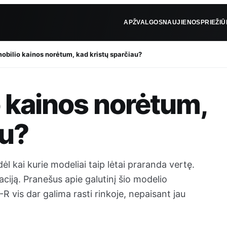
APŽVALGOS
NAUJIENOS
PRIEŽI
obilio kainos norėtum, kad kristų sparčiau?
 kainos norėtum,
au?
l kai kurie modeliai taip lėtai praranda vertę.
ciją. Pranešus apie galutinį šio modelio
 vis dar galima rasti rinkoje, nepaisant jau