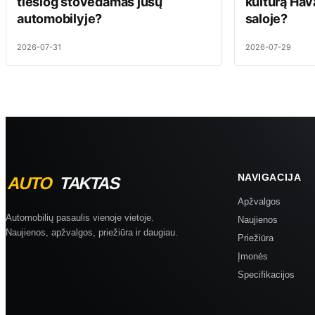
tiesiog stovėdamas jūsų
kultūrą Hav
automobilyje?
saloje?
2026-07-31
2026-07-29
NAVIGACIJA
Apžvalgos
Automobilių pasaulis vienoje vietoje.
Naujienos
Naujienos, apžvalgos, priežiūra ir daugiau.
Priežiūra
Įmonės
Specifikacijos