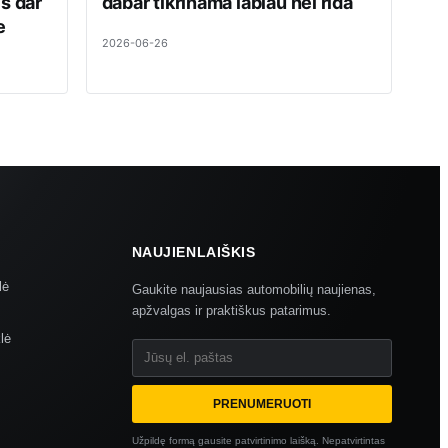
is dar
dabar tikrinama labiau nei rida
e
2026-06-26
NAUJIENLAIŠKIS
lė
Gaukite naujausias automobilių naujienas,
apžvalgas ir praktiškus patarimus.
lė
Jūsų el. paštas
PRENUMERUOTI
Užpildę formą gausite patvirtinimo laišką. Nepatvirtintas