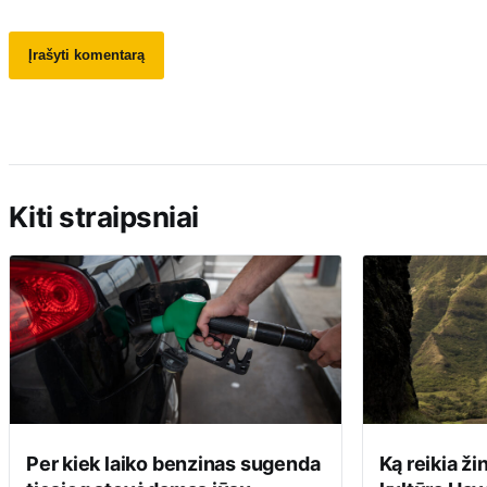
Kiti straipsniai
Per kiek laiko benzinas sugenda
Ką reikia ži