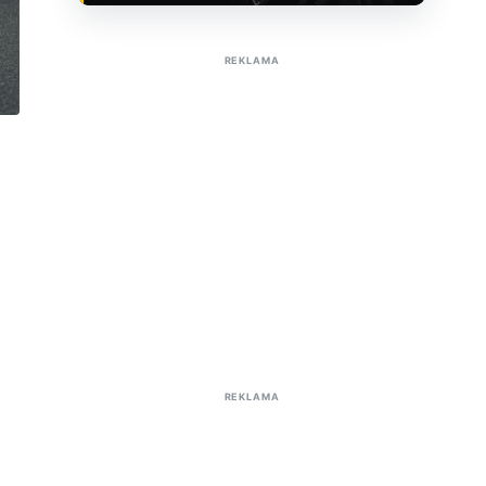
Sužinoti apie reklamą AutoTaktas portale
REKLAMA
REKLAMA