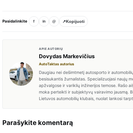
Pasidalinkite
↗
Kopijuoti
f
in
@
APIE AUTORIŲ
Dovydas Markevičius
AutoTaktas autorius
Daugiau nei dešimtmetį autosporto ir automobilių
besisukantis žurnalistas. Specializuojasi naujų
apžvalgose ir variklių inžinerijos temose. Rašo aiš
moka perteikti ir subjektyvų vairavimo jausmą. B
Lietuvos automobilių klubais, nuolat lankosi tar
Parašykite komentarą