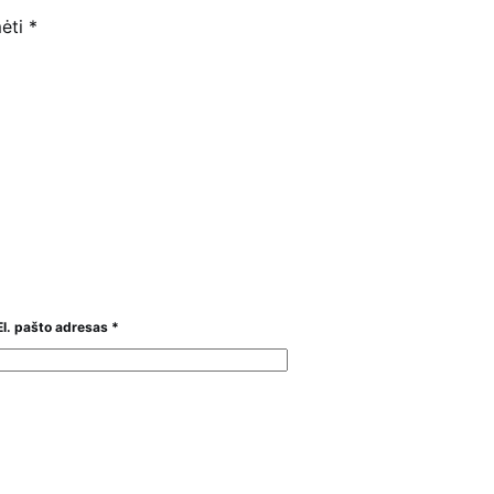
mėti
*
El. pašto adresas
*