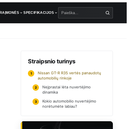
ŪRA
ĮMONĖS
SPECIFIKACIJOS
Paieška
Straipsnio turinys
Nissan GT-R R35 vertės panaudotų
1
automobilių rinkoje
Neįprastai lėta nuvertėjimo
2
dinamika
Kokio automobilio nuvertėjimo
3
norėtumėte labiau?