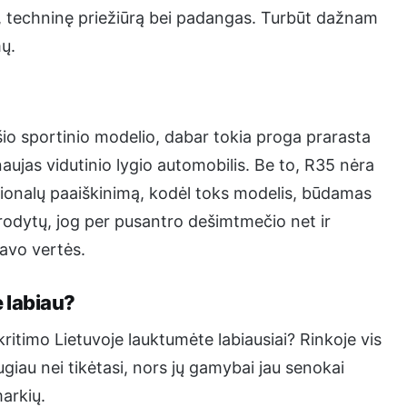
 techninę priežiūrą bei padangas. Turbūt dažnam
mų.
 šio sportinio modelio, dabar tokia proga prarasta
naujas vidutinio lygio automobilis. Be to, R35 nėra
ionalų paaiškinimą, kodėl toks modelis, būdamas
Atrodytų, jog per pusantro dešimtmečio net ir
savo vertės.
 labiau?
kritimo Lietuvoje lauktumėte labiausiai? Rinkoje vis
giau nei tikėtasi, nors jų gamybai jau senokai
markių.