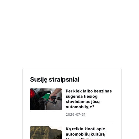
Susiję straipsniai
Per kiek laiko benzinas
sugenda tiesiog
stovėdamas jūsų
automobilyje?
2026-07-31
Ką reikia žinoti apie
automobilių kultūrą