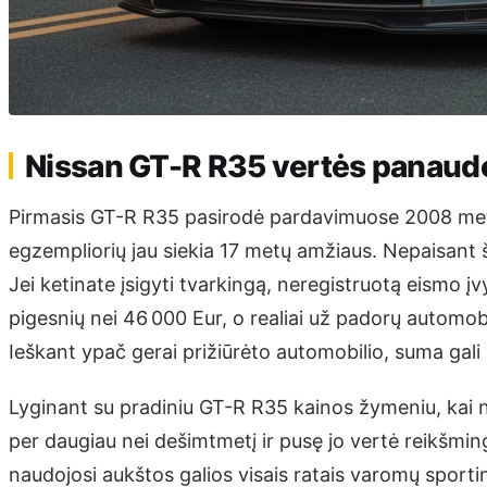
Nissan GT-R R35 vertės panaudo
Pirmasis GT-R R35 pasirodė pardavimuose 2008 metų
egzempliorių jau siekia 17 metų amžiaus. Nepaisant šio
Jei ketinate įsigyti tvarkingą, neregistruotą eismo į
pigesnių nei 46 000 Eur, o realiai už padorų automobi
Ieškant ypač gerai prižiūrėto automobilio, suma gali 
Lyginant su pradiniu GT-R R35 kainos žymeniu, kai n
per daugiau nei dešimtmetį ir pusę jo vertė reikšminga
naudojosi aukštos galios visais ratais varomų sportin