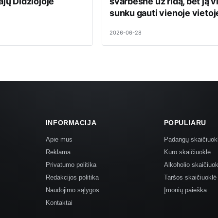
ajų Didžiojoje
svarbesnė už ridą, bet ją v
sunku gauti vienoje vietoj
2026-06-28
INFORMACIJA
POPULIARU
Apie mus
Padangų skaičiuok
Reklama
Kuro skaičiuoklė
Privatumo politika
Alkoholio skaičiuok
Redakcijos politika
Taršos skaičiuoklė
Naudojimo sąlygos
Įmonių paieška
Kontaktai