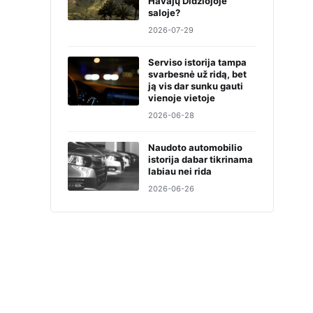
Havajų Didžiojoje
saloje?
2026-07-29
Serviso istorija tampa
svarbesnė už ridą, bet
ją vis dar sunku gauti
vienoje vietoje
2026-06-28
Naudoto automobilio
istorija dabar tikrinama
labiau nei rida
2026-06-26