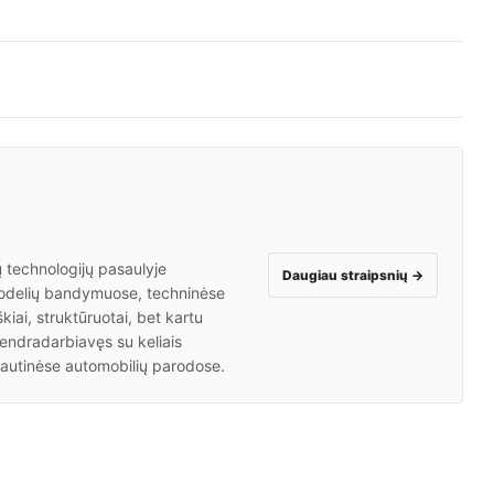
 technologijų pasaulyje
Daugiau straipsnių
→
 modelių bandymuose, techninėse
kiai, struktūruotai, bet kartu
endradarbiavęs su keliais
ptautinėse automobilių parodose.