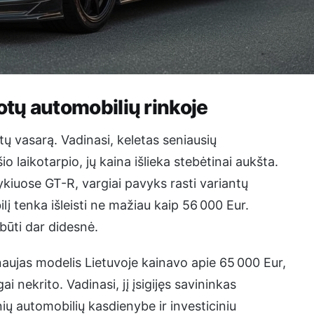
tų automobilių rinkoje
 vasarą. Vadinasi, keletas seniausių
 laikotarpio, jų kaina išlieka stebėtinai aukšta.
vykiuose GT-R, vargiai pavyks rasti variantų
lį tenka išleisti ne mažiau kaip 56 000 Eur.
būti dar didesnė.
aujas modelis Lietuvoje kainavo apie 65 000 Eur,
i nekrito. Vadinasi, jį įsigijęs savininkas
ių automobilių kasdienybe ir investiciniu