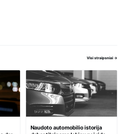
Visi straipsniai
→
Naudoto automobilio istorija