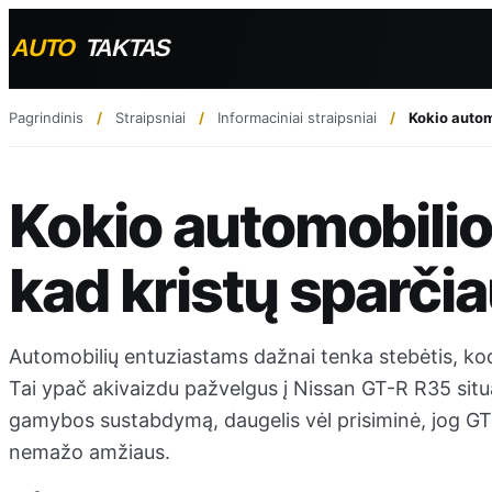
Pagrindinis
Straipsniai
Informaciniai straipsniai
Kokio autom
Kokio automobilio
kad kristų sparči
Automobilių entuziastams dažnai tenka stebėtis, kodė
Tai ypač akivaizdu pažvelgus į Nissan GT-R R35 situa
gamybos sustabdymą, daugelis vėl prisiminė, jog GT-R
nemažo amžiaus.