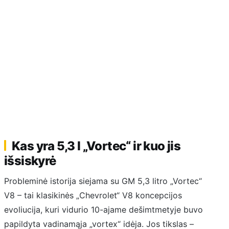
Kas yra 5,3 l „Vortec“ ir kuo jis
išsiskyrė
Probleminė istorija siejama su GM 5,3 litro „Vortec“
V8 – tai klasikinės „Chevrolet“ V8 koncepcijos
evoliucija, kuri vidurio 10-ajame dešimtmetyje buvo
papildyta vadinamąja „vortex“ idėja. Jos tikslas –