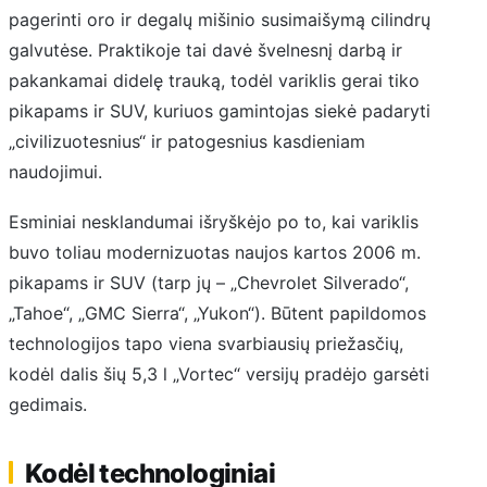
pagerinti oro ir degalų mišinio susimaišymą cilindrų
galvutėse. Praktikoje tai davė švelnesnį darbą ir
pakankamai didelę trauką, todėl variklis gerai tiko
pikapams ir SUV, kuriuos gamintojas siekė padaryti
„civilizuotesnius“ ir patogesnius kasdieniam
naudojimui.
Esminiai nesklandumai išryškėjo po to, kai variklis
buvo toliau modernizuotas naujos kartos 2006 m.
pikapams ir SUV (tarp jų – „Chevrolet Silverado“,
„Tahoe“, „GMC Sierra“, „Yukon“). Būtent papildomos
technologijos tapo viena svarbiausių priežasčių,
kodėl dalis šių 5,3 l „Vortec“ versijų pradėjo garsėti
gedimais.
Kodėl technologiniai