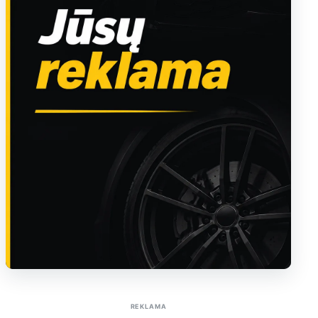
Sužinoti apie reklamą AutoTaktas portale
REKLAMA