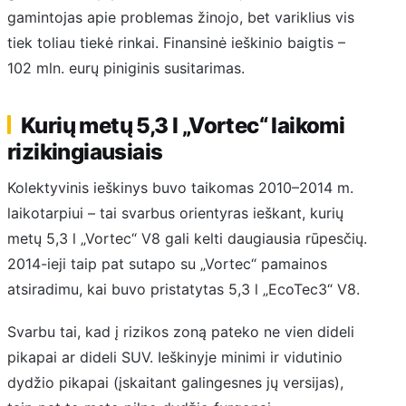
gamintojas apie problemas žinojo, bet variklius vis
tiek toliau tiekė rinkai. Finansinė ieškinio baigtis –
102 mln. eurų piniginis susitarimas.
Kurių metų 5,3 l „Vortec“ laikomi
rizikingiausiais
Kolektyvinis ieškinys buvo taikomas 2010–2014 m.
laikotarpiui – tai svarbus orientyras ieškant, kurių
metų 5,3 l „Vortec“ V8 gali kelti daugiausia rūpesčių.
2014-ieji taip pat sutapo su „Vortec“ pamainos
atsiradimu, kai buvo pristatytas 5,3 l „EcoTec3“ V8.
Svarbu tai, kad į rizikos zoną pateko ne vien dideli
pikapai ar dideli SUV. Ieškinyje minimi ir vidutinio
dydžio pikapai (įskaitant galingesnes jų versijas),