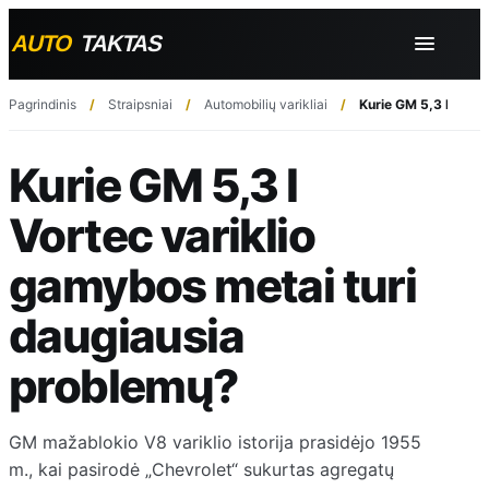
Pagrindinis
Straipsniai
Automobilių varikliai
Kurie GM 5,3 l Vort
Kurie GM 5,3 l
Vortec variklio
gamybos metai turi
daugiausia
problemų?
GM mažablokio V8 variklio istorija prasidėjo 1955
m., kai pasirodė „Chevrolet“ sukurtas agregatų