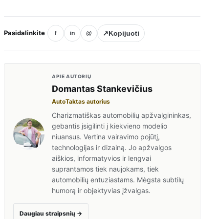
Pasidalinkite
↗
Kopijuoti
f
in
@
APIE AUTORIŲ
Domantas Stankevičius
AutoTaktas autorius
Charizmatiškas automobilių apžvalgininkas,
gebantis įsigilinti į kiekvieno modelio
niuansus. Vertina vairavimo pojūtį,
technologijas ir dizainą. Jo apžvalgos
aiškios, informatyvios ir lengvai
suprantamos tiek naujokams, tiek
automobilių entuziastams. Mėgsta subtilų
humorą ir objektyvias įžvalgas.
Daugiau straipsnių
→