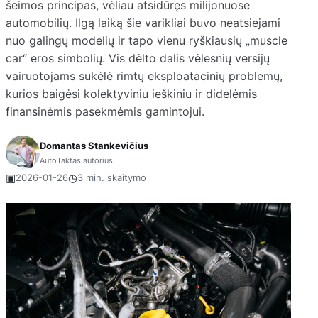
šeimos principas, vėliau atsidūręs milijonuose
automobilių. Ilgą laiką šie varikliai buvo neatsiejami
nuo galingų modelių ir tapo vienu ryškiausių „muscle
car“ eros simbolių. Vis dėlto dalis vėlesnių versijų
vairuotojams sukėlė rimtų eksploatacinių problemų,
kurios baigėsi kolektyviniu ieškiniu ir didelėmis
finansinėmis pasekmėmis gamintojui.
Domantas Stankevičius
AutoTaktas autorius
▣
◷
2026-01-26
3 min. skaitymo