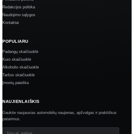
Redakcijos politika
Naudojimo sąlygos
Kontaktai
POPULIARU
Padangų skaičiuoklė
Kuro skaičiuoklė
Alkoholio skaičiuoklė
Taršos skaičiuoklė
Įmonių paieška
NAUJIENLAIŠKIS
Gaukite naujausias automobilių naujienas, apžvalgas ir praktiškus
patarimus.
Jūsų el. paštas