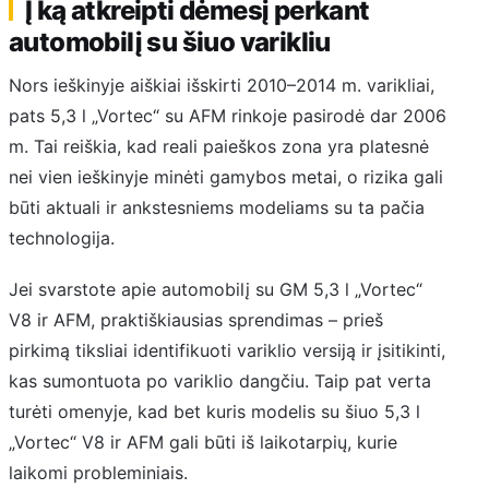
Į ką atkreipti dėmesį perkant
automobilį su šiuo varikliu
Nors ieškinyje aiškiai išskirti 2010–2014 m. varikliai,
pats 5,3 l „Vortec“ su AFM rinkoje pasirodė dar 2006
m. Tai reiškia, kad reali paieškos zona yra platesnė
nei vien ieškinyje minėti gamybos metai, o rizika gali
būti aktuali ir ankstesniems modeliams su ta pačia
technologija.
Jei svarstote apie automobilį su GM 5,3 l „Vortec“
V8 ir AFM, praktiškiausias sprendimas – prieš
pirkimą tiksliai identifikuoti variklio versiją ir įsitikinti,
kas sumontuota po variklio dangčiu. Taip pat verta
turėti omenyje, kad bet kuris modelis su šiuo 5,3 l
„Vortec“ V8 ir AFM gali būti iš laikotarpių, kurie
laikomi probleminiais.