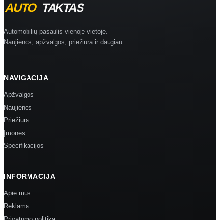
Automobilių pasaulis vienoje vietoje.
Naujienos, apžvalgos, priežiūra ir daugiau.
NAVIGACIJA
Apžvalgos
Naujienos
Priežiūra
Įmonės
Specifikacijos
INFORMACIJA
Apie mus
Reklama
Privatumo politika