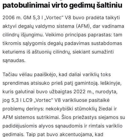
patobulinimai virto gedimų šaltiniu
2006 m. GM 5,3 l „Vortec“ V8 buvo pradėta taikyti
aktyvi degalų valdymo sistema (AFM), dar vadinama
cilindrų išjungimu. Veikimo principas paprastas: tam
tikromis sąlygomis degalų padavimas sustabdomas
keturiems iš aštuonių cilindrų, siekiant sumažinti
sąnaudas.
Tačiau vėliau paaiškėjo, kad daliai variklių toks
sprendimas atsisuko prieš patį gamintoją. Ieškinyje,
kuris galutinai buvo užbaigtas 2022 m., nurodyta,
jog 5,3 l LC9 „Vortec“ V8 varikliuose pasitaikė
problemų derinys: nekokybiški stūmoklių žiedai ir
AFM sistemos sutrikimai. Šios priežastys siejamos su
padidėjusiomis alyvos sąnaudomis ir rimtais variklio
gedimais. Taip pat buvo akcentuojama, kad