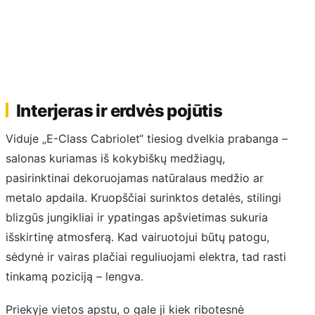
Interjeras ir erdvės pojūtis
Viduje „E-Class Cabriolet“ tiesiog dvelkia prabanga –
salonas kuriamas iš kokybiškų medžiagų,
pasirinktinai dekoruojamas natūralaus medžio ar
metalo apdaila. Kruopščiai surinktos detalės, stilingi
blizgūs jungikliai ir ypatingas apšvietimas sukuria
išskirtinę atmosferą. Kad vairuotojui būtų patogu,
sėdynė ir vairas plačiai reguliuojami elektra, tad rasti
tinkamą poziciją – lengva.
Priekyje vietos apstu, o gale ji kiek ribotesnė