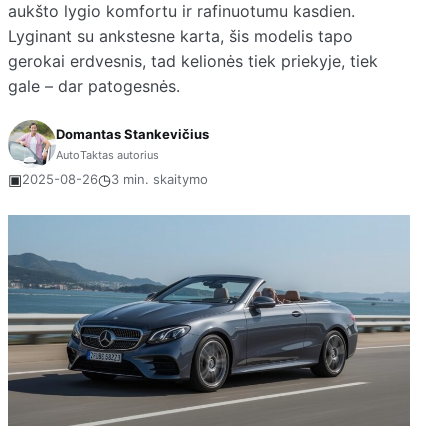
aukšto lygio komfortu ir rafinuotumu kasdien.
Lyginant su ankstesne karta, šis modelis tapo
gerokai erdvesnis, tad kelionės tiek priekyje, tiek
gale – dar patogesnės.
Domantas Stankevičius
AutoTaktas autorius
▣
◷
2025-08-26
3 min. skaitymo