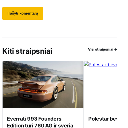
Kiti straipsniai
Visi straipsniai
→
Everrati 993 Founders
Polestar beveik 
Edition turi 760 AG ir sveria