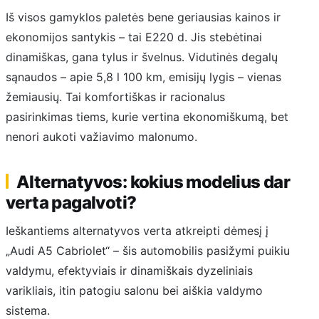
Iš visos gamyklos paletės bene geriausias kainos ir
ekonomijos santykis – tai E220 d. Jis stebėtinai
dinamiškas, gana tylus ir švelnus. Vidutinės degalų
sąnaudos – apie 5,8 l 100 km, emisijų lygis – vienas
žemiausių. Tai komfortiškas ir racionalus
pasirinkimas tiems, kurie vertina ekonomiškumą, bet
nenori aukoti važiavimo malonumo.
Alternatyvos: kokius modelius dar
verta pagalvoti?
Ieškantiems alternatyvos verta atkreipti dėmesį į
„Audi A5 Cabriolet“ – šis automobilis pasižymi puikiu
valdymu, efektyviais ir dinamiškais dyzeliniais
varikliais, itin patogiu salonu bei aiškia valdymo
sistema.