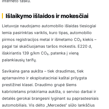
interneto tašku.
Išlaikymo išlaidos ir mokesčiai
Lietuvoje naudojamo automobilio išlaidas tiesiogiai
lemia pasirinktas variklis, kuro tipas, automobilio
pirmos registracijos metai ir išmetamo CO₂ kiekis –
pagal tai skaičiuojamas taršos mokestis. E220 d,
išskiriantis 139 g/km CO₂, patenka į vieną
palankiausių tarifų.
Savikaina gana aukšta – tiek draudimas, tiek
aptarnavimo ir eksploataciniai kaštai prilygsta
prestižinei klasei. Draudimo grupė šiems
kabrioletams priskiriama aukšta, o serviso darbai ir
detalės gerokai brangesni lyginant su paprastesniais
automobiliais. Vis dėlto „Mercedes“ siūlo lankščius