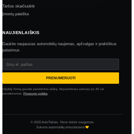
Taršos skaičiuoklė
Įmonių paieška
NAUJIENLAIŠKIS
Gaukite naujausias automobilių naujienas, apžvalgas ir praktiškus
patarimus.
Jūsų el. paštas
PRENUMERUOTI
Užpildę formą gausite patvirtinimo laišką. Nepatvirtintas adresas po 48 val.
panaikinamas.
Privatumo politika
.
© 2026 AutoTaktas. Visos teisės saugomos.
Sukurta automobilių entuziastams