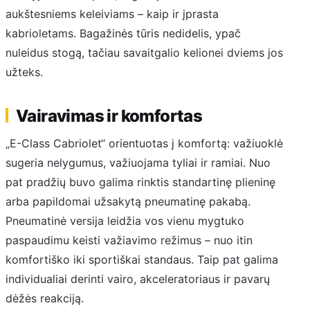
aukštesniems keleiviams – kaip ir įprasta
kabrioletams. Bagažinės tūris nedidelis, ypač
nuleidus stogą, tačiau savaitgalio kelionei dviems jos
užteks.
Vairavimas ir komfortas
„E-Class Cabriolet“ orientuotas į komfortą: važiuoklė
sugeria nelygumus, važiuojama tyliai ir ramiai. Nuo
pat pradžių buvo galima rinktis standartinę plieninę
arba papildomai užsakytą pneumatinę pakabą.
Pneumatinė versija leidžia vos vienu mygtuko
paspaudimu keisti važiavimo režimus – nuo itin
komfortiško iki sportiškai standaus. Taip pat galima
individualiai derinti vairo, akceleratoriaus ir pavarų
dėžės reakciją.