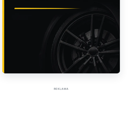
Sužinoti apie reklamą AutoTaktas portale
REKLAMA