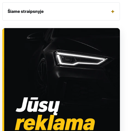
+
Šiame straipsnyje