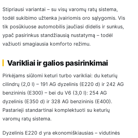
Stipriausi variantai – su visų varomų ratų sistema,
todėl sukibimo užtenka įvairiomis oro sąlygomis. Vis
tik posūkiuose automobilis jaučiasi didelis ir sunkus,
ypač pasirinkus standžiausią nustatymą – todėl
važiuoti smagiausia komforto režimu.
Varikliai ir galios pasirinkimai
Pirkėjams siūlomi keturi turbo varikliai: du keturių
cilindrų (2,0 l) – 191 AG dyzelinis (E220 d) ir 242 AG
benzininis (E300) – bei du V6 (3,0 l): 254 AG
dyzelinis (E350 d) ir 328 AG benzininis (E400).
Pastarieji standartinai komplektuoti su keturių
varomų ratų sistema.
Dyzelinis E220 d yra ekonomiškiausias – vidutinės