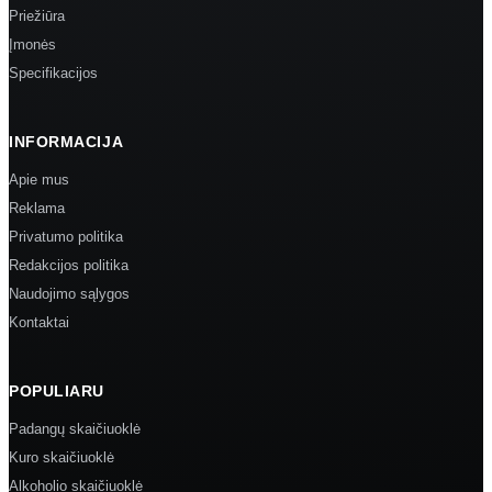
Priežiūra
Įmonės
Specifikacijos
INFORMACIJA
Apie mus
Reklama
Privatumo politika
Redakcijos politika
Naudojimo sąlygos
Kontaktai
POPULIARU
Padangų skaičiuoklė
Kuro skaičiuoklė
Alkoholio skaičiuoklė