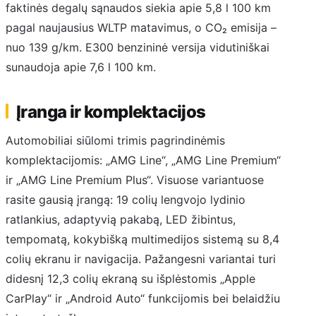
faktinės degalų sąnaudos siekia apie 5,8 l 100 km
pagal naujausius WLTP matavimus, o CO₂ emisija –
nuo 139 g/km. E300 benzininė versija vidutiniškai
sunaudoja apie 7,6 l 100 km.
Įranga ir komplektacijos
Automobiliai siūlomi trimis pagrindinėmis
komplektacijomis: „AMG Line“, „AMG Line Premium“
ir „AMG Line Premium Plus“. Visuose variantuose
rasite gausią įrangą: 19 colių lengvojo lydinio
ratlankius, adaptyvią pakabą, LED žibintus,
tempomatą, kokybišką multimedijos sistemą su 8,4
colių ekranu ir navigacija. Pažangesni variantai turi
didesnį 12,3 colių ekraną su išplėstomis „Apple
CarPlay“ ir „Android Auto“ funkcijomis bei belaidžiu