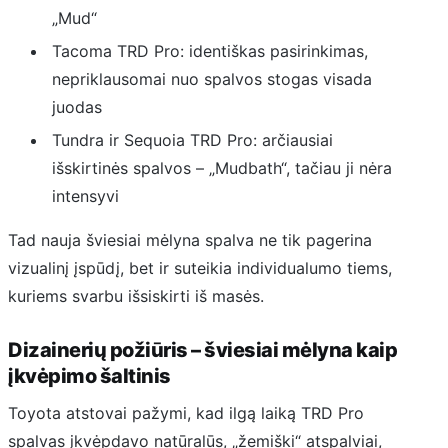
„Mud“
Tacoma TRD Pro: identiškas pasirinkimas,
nepriklausomai nuo spalvos stogas visada
juodas
Tundra ir Sequoia TRD Pro: arčiausiai
išskirtinės spalvos – „Mudbath“, tačiau ji nėra
intensyvi
Tad nauja šviesiai mėlyna spalva ne tik pagerina
vizualinį įspūdį, bet ir suteikia individualumo tiems,
kuriems svarbu išsiskirti iš masės.
Dizainerių požiūris – šviesiai mėlyna kaip
įkvėpimo šaltinis
Toyota atstovai pažymi, kad ilgą laiką TRD Pro
spalvas įkvėpdavo natūralūs, „žemiški“ atspalviai,