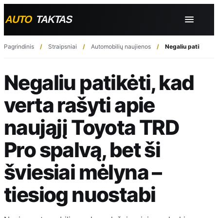
Pagrindinis
Straipsniai
Automobilių naujienos
Negaliu patikėti, 
Negaliu patikėti, kad
verta rašyti apie
naująjį Toyota TRD
Pro spalvą, bet ši
šviesiai mėlyna –
tiesiog nuostabi