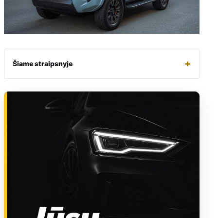
+
Šiame straipsnyje