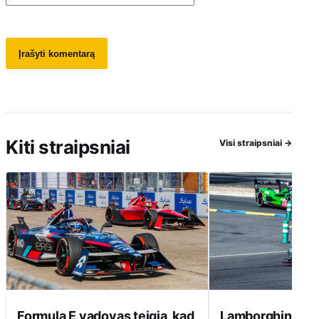
Kiti straipsniai
Visi straipsniai
→
Formula E vadovas teigia, kad
Lamborghini ats