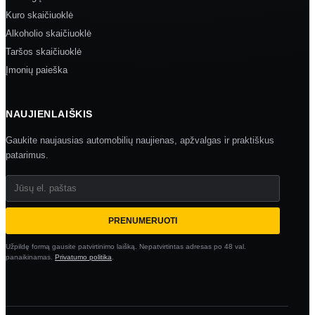
Kuro skaičiuoklė
Alkoholio skaičiuoklė
Taršos skaičiuoklė
Įmonių paieška
NAUJIENLAIŠKIS
Gaukite naujausias automobilių naujienas, apžvalgas ir praktiškus
patarimus.
Jūsų el. paštas
PRENUMERUOTI
Užpildę formą gausite patvirtinimo laišką. Nepatvirtintas adresas po 48 val.
panaikinamas.
Privatumo politika
.