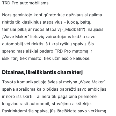
TRD Pro automobiliams.
Nors gamintojo konfigūratoriuje dažniausiai galima
rinktis tik klasikinius atspalvius – juodą, baltą,
tamsiai pilką ar rudos atspalvį („Mudbath“), naujasis
„Wave Maker“ lietuvių vairuotojams leidžia savo
automobilį vėl rinktis iš tikrai ryškių spalvų. Šis
sprendimas aiškiai padaro TRD Pro matomą ir
išskirtinį tiek miesto, tiek užmiesčio keliuose.
Dizainas, išreiškiantis charakterį
Toyota komunikacijoje šviesiai mėlyna „Wave Maker“
spalva aprašoma kaip būdas pabrėžti savo ambicijas
ir noro išsiskirti. Tai nėra tik pagalbinė priemonė
lengviau rasti automobilį stovėjimo aikštelėje.
Pasirinkdami šią spalvą, jūs išreiškiate savo veržlumą