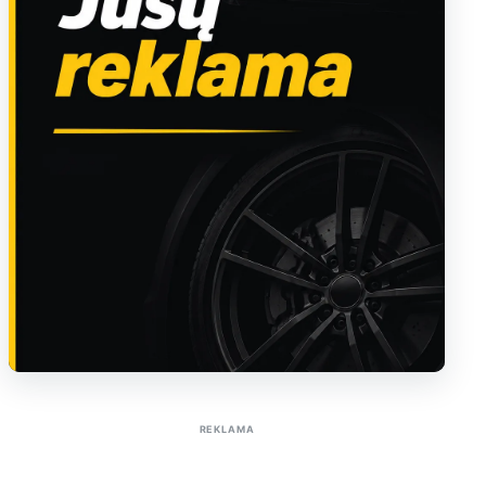
Sužinoti apie reklamą AutoTaktas portale
REKLAMA