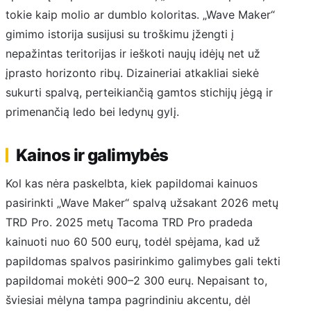
tokie kaip molio ar dumblo koloritas. „Wave Maker“
gimimo istorija susijusi su troškimu įžengti į
nepažintas teritorijas ir ieškoti naujų idėjų net už
įprasto horizonto ribų. Dizaineriai atkakliai siekė
sukurti spalvą, perteikiančią gamtos stichijų jėgą ir
primenančią ledo bei ledynų gylį.
Kainos ir galimybės
Kol kas nėra paskelbta, kiek papildomai kainuos
pasirinkti „Wave Maker“ spalvą užsakant 2026 metų
TRD Pro. 2025 metų Tacoma TRD Pro pradeda
kainuoti nuo 60 500 eurų, todėl spėjama, kad už
papildomas spalvos pasirinkimo galimybes gali tekti
papildomai mokėti 900–2 300 eurų. Nepaisant to,
šviesiai mėlyna tampa pagrindiniu akcentu, dėl