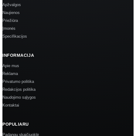
Apžvalgos
Naujienos
Priežiūra
Įmonės
Specifikacijos
INFORMACIJA
Apie mus
Reklama
Privatumo politika
Redakcijos politika
Naudojimo sąlygos
Kontaktai
POPULIARU
Padangų skaičiuoklė