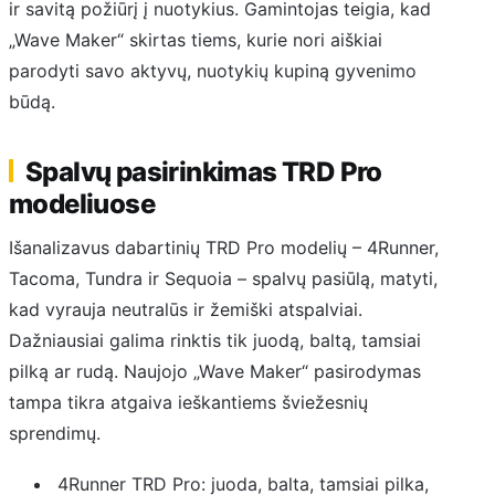
ir savitą požiūrį į nuotykius. Gamintojas teigia, kad
„Wave Maker“ skirtas tiems, kurie nori aiškiai
parodyti savo aktyvų, nuotykių kupiną gyvenimo
būdą.
Spalvų pasirinkimas TRD Pro
modeliuose
Išanalizavus dabartinių TRD Pro modelių – 4Runner,
Tacoma, Tundra ir Sequoia – spalvų pasiūlą, matyti,
kad vyrauja neutralūs ir žemiški atspalviai.
Dažniausiai galima rinktis tik juodą, baltą, tamsiai
pilką ar rudą. Naujojo „Wave Maker“ pasirodymas
tampa tikra atgaiva ieškantiems šviežesnių
sprendimų.
4Runner TRD Pro: juoda, balta, tamsiai pilka,