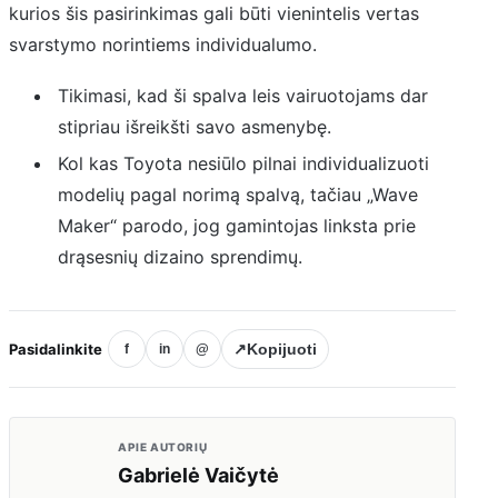
kurios šis pasirinkimas gali būti vienintelis vertas
svarstymo norintiems individualumo.
Tikimasi, kad ši spalva leis vairuotojams dar
stipriau išreikšti savo asmenybę.
Kol kas Toyota nesiūlo pilnai individualizuoti
modelių pagal norimą spalvą, tačiau „Wave
Maker“ parodo, jog gamintojas linksta prie
drąsesnių dizaino sprendimų.
Pasidalinkite
↗
Kopijuoti
f
in
@
APIE AUTORIŲ
Gabrielė Vaičytė