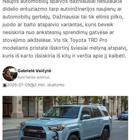
Naujos automobilių spalvos dažniausiai nesulaukia
didelio entuziazmo tarp autoinžinerijos naujienų ar
automobilių gerbėjų. Dažniausiai tai tik eilinis pilko,
juodo ar balto atspalvio variantas, kuris beveik
nesiskiria nuo ankstesnių sprendimų gatvėse ar
stovėjimo aikštelėse. Vis tik Toyota TRD Pro
modeliams pristatė išskirtinį šviesiai mėlyną atspalvį,
kuris iš karto išsiskiria iš kitų ir verčia apie jį kalbėti.
Gabrielė Vaičytė
AutoTaktas autorius
▣
◷
2026-01-09
2 min. skaitymo