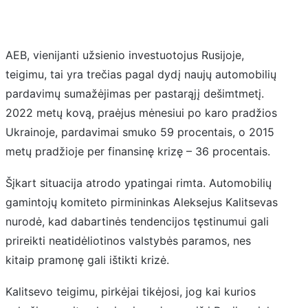
AEB, vienijanti užsienio investuotojus Rusijoje,
teigimu, tai yra trečias pagal dydį naujų automobilių
pardavimų sumažėjimas per pastarąjį dešimtmetį.
2022 metų kovą, praėjus mėnesiui po karo pradžios
Ukrainoje, pardavimai smuko 59 procentais, o 2015
metų pradžioje per finansinę krizę – 36 procentais.
Šįkart situacija atrodo ypatingai rimta. Automobilių
gamintojų komiteto pirmininkas Aleksejus Kalitsevas
nurodė, kad dabartinės tendencijos tęstinumui gali
prireikti neatidėliotinos valstybės paramos, nes
kitaip pramonę gali ištikti krizė.
Kalitsevo teigimu, pirkėjai tikėjosi, jog kai kurios