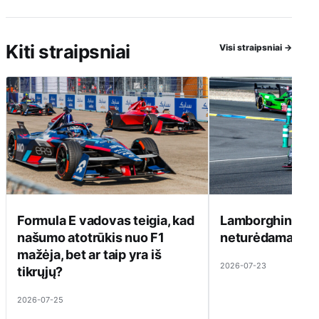
Kiti straipsniai
Visi straipsniai
→
Formula E vadovas teigia, kad
Lamborghini ats
našumo atotrūkis nuo F1
neturėdama ką pa
mažėja, bet ar taip yra iš
2026-07-23
tikrųjų?
2026-07-25