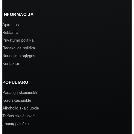
INFORMACIJA
Apie mus
Reklama
Privatumo politika
Redakcijos politika
Naudojimo sąlygos
Kontaktai
POPULIARU
Padangų skaičiuoklė
Kuro skaičiuoklė
Alkoholio skaičiuoklė
Taršos skaičiuoklė
Įmonių paieška