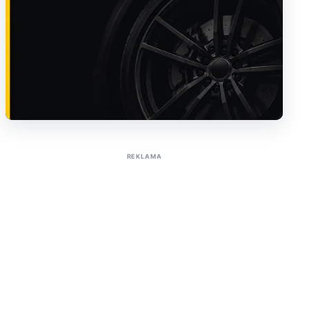
Sužinoti apie reklamą AutoTaktas portale
REKLAMA