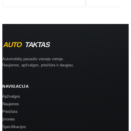
Automobilių pasaulis vienoje vietoje.
Naujienos, apžvalgos, priežiūra ir daugiau.
NAVIGACIJA
Apžvalgos
Naujienos
Priežiūra
Įmonės
Specifikacijos