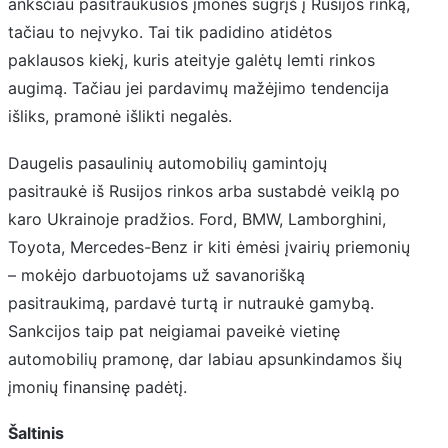
anksčiau pasitraukusios įmonės sugrįš į Rusijos rinką,
tačiau to neįvyko. Tai tik padidino atidėtos
paklausos kiekį, kuris ateityje galėtų lemti rinkos
augimą. Tačiau jei pardavimų mažėjimo tendencija
išliks, pramonė išlikti negalės.
Daugelis pasaulinių automobilių gamintojų
pasitraukė iš Rusijos rinkos arba sustabdė veiklą po
karo Ukrainoje pradžios. Ford, BMW, Lamborghini,
Toyota, Mercedes-Benz ir kiti ėmėsi įvairių priemonių
– mokėjo darbuotojams už savanorišką
pasitraukimą, pardavė turtą ir nutraukė gamybą.
Sankcijos taip pat neigiamai paveikė vietinę
automobilių pramonę, dar labiau apsunkindamos šių
įmonių finansinę padėtį.
Šaltinis