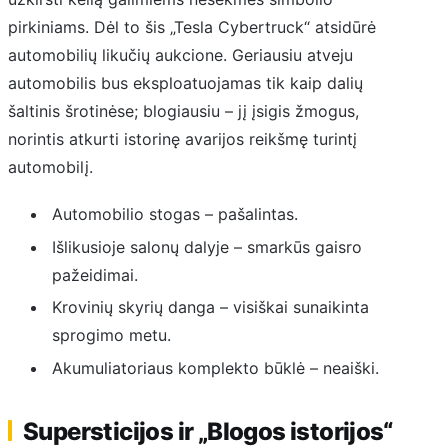
pirkiniams. Dėl to šis „Tesla Cybertruck“ atsidūrė
automobilių likučių aukcione. Geriausiu atveju
automobilis bus eksploatuojamas tik kaip dalių
šaltinis šrotinėse; blogiausiu – jį įsigis žmogus,
norintis atkurti istorinę avarijos reikšmę turintį
automobilį.
Automobilio stogas – pašalintas.
Išlikusioje salonų dalyje – smarkūs gaisro
pažeidimai.
Krovinių skyrių danga – visiškai sunaikinta
sprogimo metu.
Akumuliatoriaus komplekto būklė – neaiški.
Supersticijos ir „Blogos istorijos“