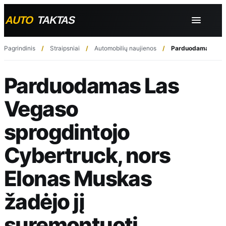
Pagrindinis
Straipsniai
Automobilių naujienos
Parduodamas Las V
Parduodamas Las
Vegaso
sprogdintojo
Cybertruck, nors
Elonas Muskas
žadėjo jį
suremontuoti