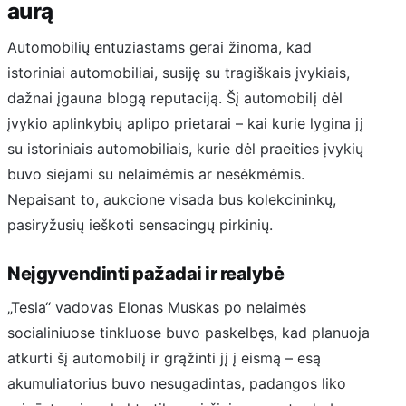
aurą
Automobilių entuziastams gerai žinoma, kad
istoriniai automobiliai, susiję su tragiškais įvykiais,
dažnai įgauna blogą reputaciją. Šį automobilį dėl
įvykio aplinkybių aplipo prietarai – kai kurie lygina jį
su istoriniais automobiliais, kurie dėl praeities įvykių
buvo siejami su nelaimėmis ar nesėkmėmis.
Nepaisant to, aukcione visada bus kolekcininkų,
pasiryžusių ieškoti sensacingų pirkinių.
Neįgyvendinti pažadai ir realybė
„Tesla“ vadovas Elonas Muskas po nelaimės
socialiniuose tinkluose buvo paskelbęs, kad planuoja
atkurti šį automobilį ir grąžinti jį į eismą – esą
akumuliatorius buvo nesugadintas, padangos liko