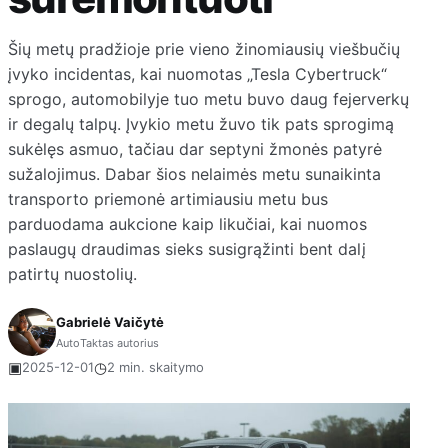
Šių metų pradžioje prie vieno žinomiausių viešbučių
įvyko incidentas, kai nuomotas „Tesla Cybertruck“
sprogo, automobilyje tuo metu buvo daug fejerverkų
ir degalų talpų. Įvykio metu žuvo tik pats sprogimą
sukėlęs asmuo, tačiau dar septyni žmonės patyrė
sužalojimus. Dabar šios nelaimės metu sunaikinta
transporto priemonė artimiausiu metu bus
parduodama aukcione kaip likučiai, kai nuomos
paslaugų draudimas sieks susigrąžinti bent dalį
patirtų nuostolių.
Gabrielė Vaičytė
AutoTaktas autorius
▣
◷
2025-12-01
2 min. skaitymo