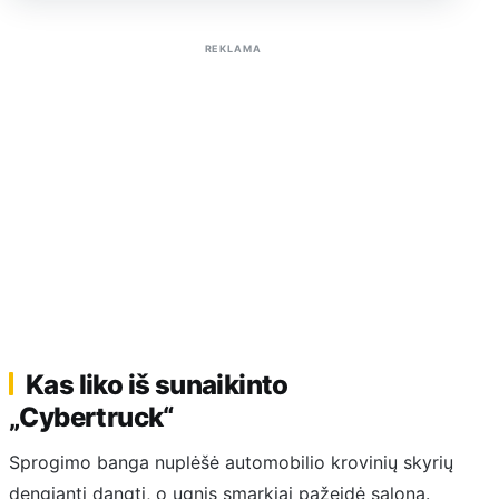
Sužinoti apie reklamą AutoTaktas portale
REKLAMA
Kas liko iš sunaikinto
„Cybertruck“
Sprogimo banga nuplėšė automobilio krovinių skyrių
dengiantį dangtį, o ugnis smarkiai pažeidė saloną.