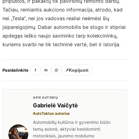
pripūstos, ir pakaktų tik paviršinių remonto darbų.
Tačiau, remiantis aukciono informacija, atrodo, kad
nei „Tesla“, nei jos vadovas realiai neėmėsi šių
įsipareigojimų. Dabar automobilis be stogo ir stipriai
apdegęs ieško naujo savininko tarp kolekcininkų,
kuriems svarbi ne tik techninė vertė, bet ir istorija.
Pasidalinkite
↗
Kopijuoti
f
in
@
APIE AUTORIŲ
Gabrielė Vaičytė
AutoTaktas autorius
Automobilių kultūros ir gyvenimo būdo
temų autorė, aktyviai besidominti
motociklais, jaunimo mobilumo