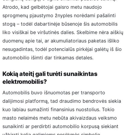
Atrodo, kad gelbėtojai gaisro metu naudojo
sprogmenų pjaustymo žnyples norėdami pašalinti
stogą – todėl dabartinėje būsenoje šis automobilis
liko visiškai be viršutinės dalies. Skelbime nėra aiškių
duomenų apie tai, ar akumuliatoriaus paketas išliko
nesugadintas, todėl potencialūs pirkėjai galėtų iš šio
automobilio išimti dar tinkamas detales.
Kokią ateitį gali turėti sunaikintas
elektromobilis?
Automobilis buvo išnuomotas per transporto
dalijimosi platformą, tad draudimo bendrovės siekia
kuo labiau sumažinti finansinius nuostolius. Tokio
masto nelaimės metu nebūta akivaizdaus veiksmo
sunaikinti ar perdirbti automobilio korpusą siekiant
užkirsti kelią galimiems nesėkmės simbolio