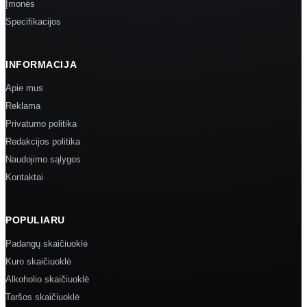
Įmonės
Specifikacijos
INFORMACIJA
Apie mus
Reklama
Privatumo politika
Redakcijos politika
Naudojimo sąlygos
Kontaktai
POPULIARU
Padangų skaičiuoklė
Kuro skaičiuoklė
Alkoholio skaičiuoklė
Taršos skaičiuoklė