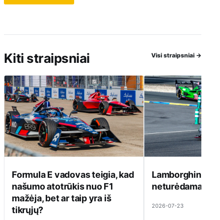
Kiti straipsniai
Visi straipsniai
→
Formula E vadovas teigia, kad
Lamborghini ats
našumo atotrūkis nuo F1
neturėdama ką pa
mažėja, bet ar taip yra iš
2026-07-23
tikrųjų?