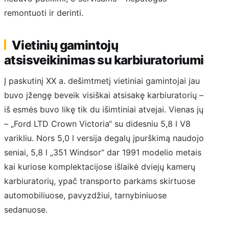
remontuoti ir derinti.
Vietinių gamintojų
atsisveikinimas su karbiuratoriumi
Į paskutinį XX a. dešimtmetį vietiniai gamintojai jau
buvo įžengę beveik visiškai atsisakę karbiuratorių –
iš esmės buvo likę tik du išimtiniai atvejai. Vienas jų
– „Ford LTD Crown Victoria“ su didesniu 5,8 l V8
varikliu. Nors 5,0 l versija degalų įpurškimą naudojo
seniai, 5,8 l „351 Windsor“ dar 1991 modelio metais
kai kuriose komplektacijose išlaikė dviejų kamerų
karbiuratorių, ypač transporto parkams skirtuose
automobiliuose, pavyzdžiui, tarnybiniuose
sedanuose.