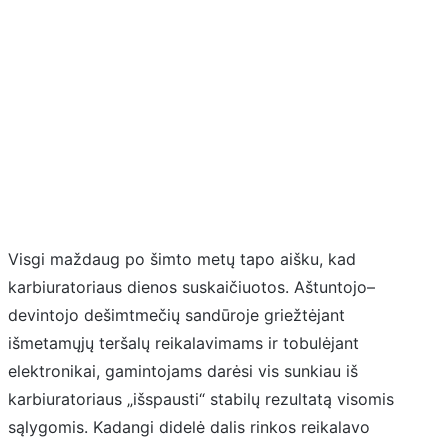
Visgi maždaug po šimto metų tapo aišku, kad
karbiuratoriaus dienos suskaičiuotos. Aštuntojo–
devintojo dešimtmečių sandūroje griežtėjant
išmetamųjų teršalų reikalavimams ir tobulėjant
elektronikai, gamintojams darėsi vis sunkiau iš
karbiuratoriaus „išspausti“ stabilų rezultatą visomis
sąlygomis. Kadangi didelė dalis rinkos reikalavo