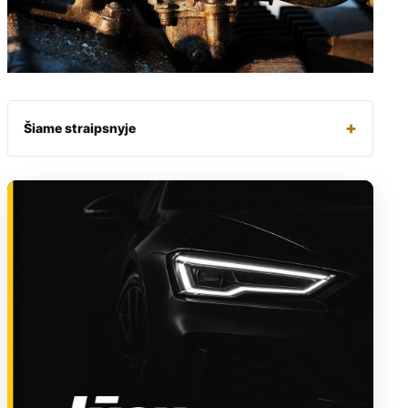
+
Šiame straipsnyje