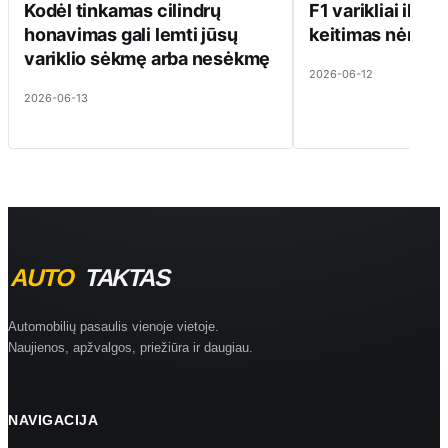
Kodėl tinkamas cilindrų
F1 varikliai ilgai 
honavimas gali lemti jūsų
keitimas nėra pi
variklio sėkmę arba nesėkmę
2026-06-12
2026-06-13
Automobilių pasaulis vienoje vietoje.
Naujienos, apžvalgos, priežiūra ir daugiau.
NAVIGACIJA