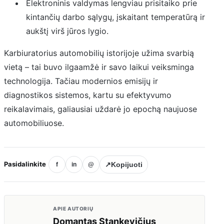
Elektroninis valdymas lengviau prisitaiko prie
kintančių darbo sąlygų, įskaitant temperatūrą ir
aukštį virš jūros lygio.
Karbiuratorius automobilių istorijoje užima svarbią
vietą – tai buvo ilgaamžė ir savo laikui veiksminga
technologija. Tačiau modernios emisijų ir
diagnostikos sistemos, kartu su efektyvumo
reikalavimais, galiausiai uždarė jo epochą naujuose
automobiliuose.
Pasidalinkite
↗
Kopijuoti
f
in
@
APIE AUTORIŲ
Domantas Stankevičius