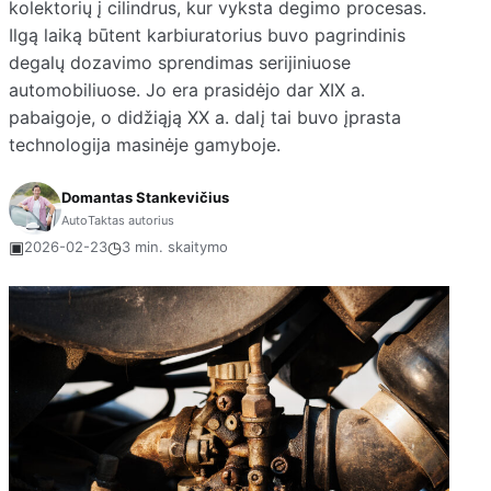
kolektorių į cilindrus, kur vyksta degimo procesas.
Ilgą laiką būtent karbiuratorius buvo pagrindinis
degalų dozavimo sprendimas serijiniuose
automobiliuose. Jo era prasidėjo dar XIX a.
pabaigoje, o didžiąją XX a. dalį tai buvo įprasta
technologija masinėje gamyboje.
Domantas Stankevičius
AutoTaktas autorius
▣
◷
2026-02-23
3 min. skaitymo