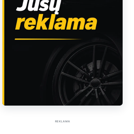
Sužinoti apie reklamą AutoTaktas portale
REKLAMA