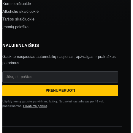
Kuro skaičiuoklė
Alkoholio skaičiuoklė
Taršos skaičiuoklė
Įmonių paieška
NAUJIENLAIŠKIS
Gaukite naujausias automobilių naujienas, apžvalgas ir praktiškus
patarimus.
Jūsų el. paštas
PRENUMERUOTI
Užpildę formą gausite patvirtinimo laišką. Nepatvirtintas adresas po 48 val.
panaikinamas.
Privatumo politika
.