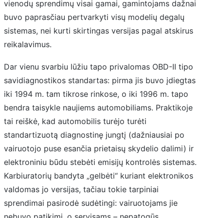
vienodų sprendimų visai gamai, gamintojams dažnai
buvo paprasčiau pertvarkyti visų modelių degalų
sistemas, nei kurti skirtingas versijas pagal atskirus
reikalavimus.
Dar vienu svarbiu lūžiu tapo privalomas OBD-II tipo
savidiagnostikos standartas: pirma jis buvo įdiegtas
iki 1994 m. tam tikrose rinkose, o iki 1996 m. tapo
bendra taisykle naujiems automobiliams. Praktikoje
tai reiškė, kad automobilis turėjo turėti
standartizuotą diagnostinę jungtį (dažniausiai po
vairuotojo puse esančia prietaisų skydelio dalimi) ir
elektroniniu būdu stebėti emisijų kontrolės sistemas.
Karbiuratorių bandyta „gelbėti“ kuriant elektronikos
valdomas jo versijas, tačiau tokie tarpiniai
sprendimai pasirodė sudėtingi: vairuotojams jie
nebuvo patikimi, o servisams – nepatogūs