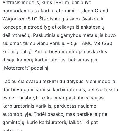
Antrasis modelis, kuris 1991 m. dar buvo
parduodamas su karbiuratoriumi, – „Jeep Grand
Wagoneer (SJ)“. Šis visureigis savo išvaizda ir
koncepcija atrodė lyg atkeliavęs iš ankstesnių
dešimtmečių. Paskutiniais gamybos metais jis buvo
siūlomas tik su vienu varikliu – 5,9 l AMC V8 (360
kubinių colių). Ant jo buvo montuojamas kuklus
dviejų kamerų karbiuratorius, tiekiamas per
„Motorcraft“ padalinį.
Tačiau čia svarbu atskirti du dalykus: vieni modeliai
dar buvo gaminami su karbiuratoriais, bet šio teksto
esmė – nustatyti, koks buvo paskutinis naujas
karbiuratorinis variklis, parduotas naujame
automobilyje. Todėl pasakojimas persikelia prie
gamintojų, kurie karbiuratorių laikėsi iki pat
pabaigos.