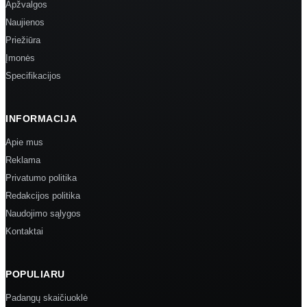
Apžvalgos
Naujienos
Priežiūra
Įmonės
Specifikacijos
INFORMACIJA
Apie mus
Reklama
Privatumo politika
Redakcijos politika
Naudojimo sąlygos
Kontaktai
POPULIARU
Padangų skaičiuoklė