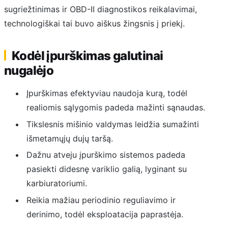
sugriežtinimas ir OBD-II diagnostikos reikalavimai,
technologiškai tai buvo aiškus žingsnis į priekį.
Kodėl įpurškimas galutinai
nugalėjo
Įpurškimas efektyviau naudoja kurą, todėl
realiomis sąlygomis padeda mažinti sąnaudas.
Tikslesnis mišinio valdymas leidžia sumažinti
išmetamųjų dujų taršą.
Dažnu atveju įpurškimo sistemos padeda
pasiekti didesnę variklio galią, lyginant su
karbiuratoriumi.
Reikia mažiau periodinio reguliavimo ir
derinimo, todėl eksploatacija paprastėja.