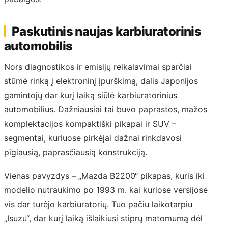
Paskutinis naujas karbiuratorinis
automobilis
Nors diagnostikos ir emisijų reikalavimai sparčiai
stūmė rinką į elektroninį įpurškimą, dalis Japonijos
gamintojų dar kurį laiką siūlė karbiuratorinius
automobilius. Dažniausiai tai buvo paprastos, mažos
komplektacijos kompaktiški pikapai ir SUV –
segmentai, kuriuose pirkėjai dažnai rinkdavosi
pigiausią, paprasčiausią konstrukciją.
Vienas pavyzdys – „Mazda B2200“ pikapas, kuris iki
modelio nutraukimo po 1993 m. kai kuriose versijose
vis dar turėjo karbiuratorių. Tuo pačiu laikotarpiu
„Isuzu“, dar kurį laiką išlaikiusi stiprų matomumą dėl