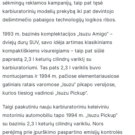
sėkmingų reklamos kampanijų, taip pat tęsė
karbiuratorinių modelių prekybą iki pat devintojo
dešimtmečio pabaigos technologijų logikos ribos.
1993 m. bazinės komplektacijos „Isuzu Amigo“ –
dviejų durų SUV, savo idėja artimas klasikiniams
kompaktiškiems visureigiams – taip pat siūlė
paprastą 2,3 l keturių cilindrų variklį su
karbiuratoriumi. Tas pats 2,3 l variklis buvo
montuojamas ir 1994 m. pačiose elementariausiose
galiniais ratais varomose „Isuzu“ pikapo versijose,
kurios tiesiog vadinosi „Isuzu Pickup“.
Taigi paskutiniu nauju karbiuratoriniu keleiviniu
motoriniu automobiliu tapo 1994 m. „Isuzu Pickup“
su baziniu 2,3 l keturių cilindrų varikliu. Nors
perėjimą prie įpurškimo paspartino emisijų kontrolės